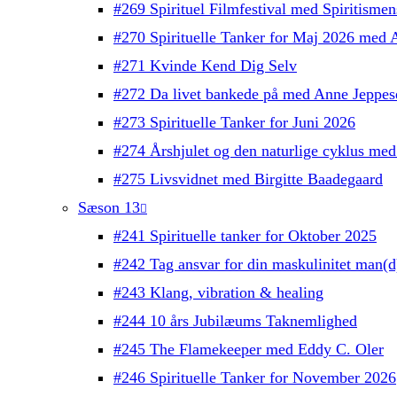
#269 Spirituel Filmfestival med Spiritisme
#270 Spirituelle Tanker for Maj 2026 med 
#271 Kvinde Kend Dig Selv
#272 Da livet bankede på med Anne Jeppes
#273 Spirituelle Tanker for Juni 2026
#274 Årshjulet og den naturlige cyklus med
#275 Livsvidnet med Birgitte Baadegaard
Sæson 13
#241 Spirituelle tanker for Oktober 2025
#242 Tag ansvar for din maskulinitet man(
#243 Klang, vibration & healing
#244 10 års Jubilæums Taknemlighed
#245 The Flamekeeper med Eddy C. Oler
#246 Spirituelle Tanker for November 2026