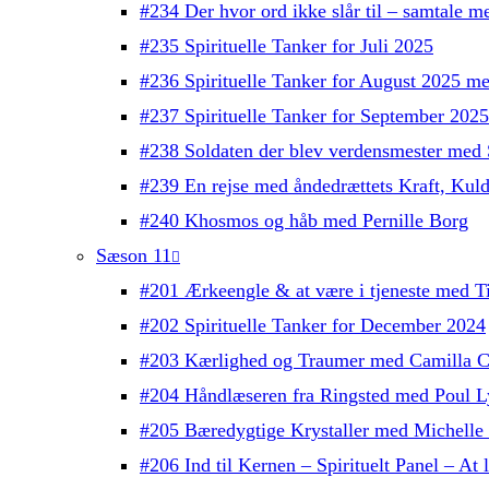
#234 Der hvor ord ikke slår til – samtale 
#235 Spirituelle Tanker for Juli 2025
#236 Spirituelle Tanker for August 2025 m
#237 Spirituelle Tanker for September 202
#238 Soldaten der blev verdensmester med 
#239 En rejse med åndedrættets Kraft, Kul
#240 Khosmos og håb med Pernille Borg
Sæson 11
#201 Ærkeengle & at være i tjeneste med T
#202 Spirituelle Tanker for December 2024
#203 Kærlighed og Traumer med Camilla C
#204 Håndlæseren fra Ringsted med Poul L
#205 Bæredygtige Krystaller med Michelle
#206 Ind til Kernen – Spirituelt Panel – At l