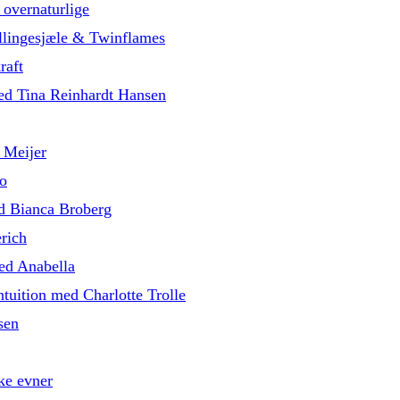
 overnaturlige
illingesjæle & Twinflames
raft
med Tina Reinhardt Hansen
 Meijer
o
d Bianca Broberg
rich
med Anabella
tuition med Charlotte Trolle
sen
ke evner