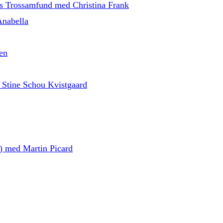
ns Trossamfund med Christina Frank
Anabella
en
 Stine Schou Kvistgaard
d) med Martin Picard