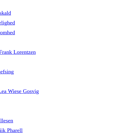
skald
rlighed
nsomhed
 Frank Lorentzen
efsing
d Lea Wiese Gosvig
llesen
ik Pharell