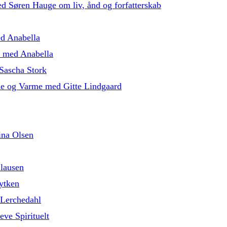
med Søren Hauge om liv, ånd og forfatterskab
ed Anabella
5 med Anabella
Sascha Stork
de og Varme med Gitte Lindgaard
ina Olsen
lausen
ytken
 Lerchedahl
eve Spirituelt