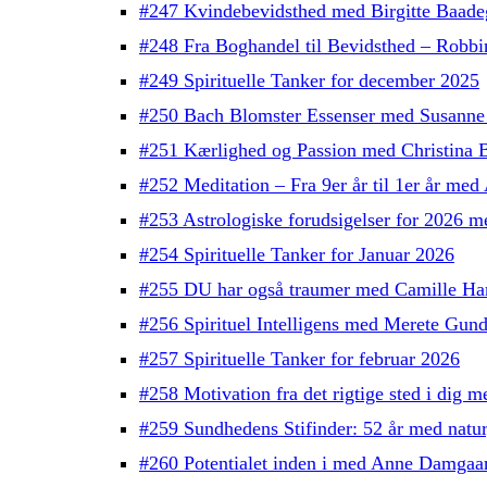
#247 Kvindebevidsthed med Birgitte Baade
#248 Fra Boghandel til Bevidsthed – Robb
#249 Spirituelle Tanker for december 2025
#250 Bach Blomster Essenser med Susanne
#251 Kærlighed og Passion med Christina 
#252 Meditation – Fra 9er år til 1er år med
#253 Astrologiske forudsigelser for 2026 
#254 Spirituelle Tanker for Januar 2026
#255 DU har også traumer med Camille H
#256 Spirituel Intelligens med Merete Gun
#257 Spirituelle Tanker for februar 2026
#258 Motivation fra det rigtige sted i dig
#259 Sundhedens Stifinder: 52 år med natu
#260 Potentialet inden i med Anne Damgaa