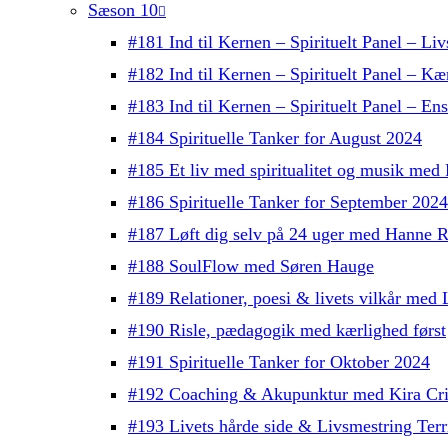
Sæson 10
#181 Ind til Kernen – Spirituelt Panel – Liv
#182 Ind til Kernen – Spirituelt Panel – Kæ
#183 Ind til Kernen – Spirituelt Panel – E
#184 Spirituelle Tanker for August 2024
#185 Et liv med spiritualitet og musik med
#186 Spirituelle Tanker for September 2024
#187 Løft dig selv på 24 uger med Hanne R
#188 SoulFlow med Søren Hauge
#189 Relationer, poesi & livets vilkår me
#190 Risle, pædagogik med kærlighed først
#191 Spirituelle Tanker for Oktober 2024
#192 Coaching & Akupunktur med Kira Cri
#193 Livets hårde side & Livsmestring Terri