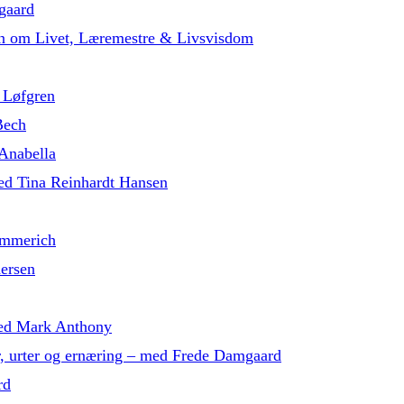
gaard
in om Livet, Læremestre & Livsvisdom
 Løfgren
Bech
 Anabella
med Tina Reinhardt Hansen
ammerich
dersen
 med Mark Anthony
r, urter og ernæring – med Frede Damgaard
rd