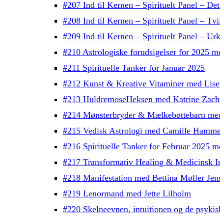
#207 Ind til Kernen – Spirituelt Panel – Det
#208 Ind til Kernen – Spirituelt Panel – Tv
#209 Ind til Kernen – Spirituelt Panel – Urk
#210 Astrologiske forudsigelser for 2025 
#211 Spirituelle Tanker for Januar 2025
#212 Kunst & Kreative Vitaminer med Lise
#213 HuldremoseHeksen med Katrine Zach
#214 Mønsterbryder & Mælkebøttebarn me
#215 Vedisk Astrologi med Camille Hamme
#216 Spirituelle Tanker for Februar 2025 
#217 Transformativ Healing & Medicinsk In
#218 Manifestation med Bettina Møller Jen
#219 Lenormand med Jette Lilholm
#220 Skelneevnen, intuitionen og de psykis