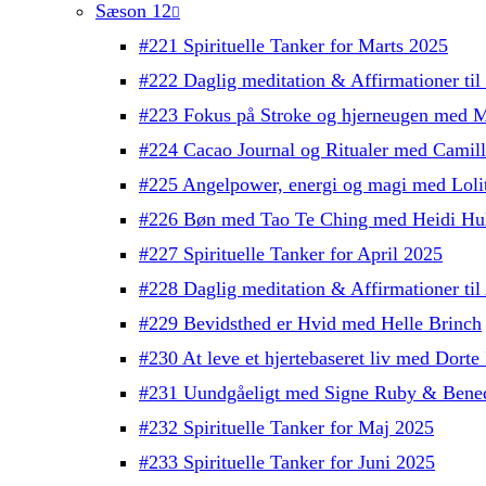
Sæson 12
#221 Spirituelle Tanker for Marts 2025
#222 Daglig meditation & Affirmationer ti
#223 Fokus på Stroke og hjerneugen med M
#224 Cacao Journal og Ritualer med Camil
#225 Angelpower, energi og magi med Lolit
#226 Bøn med Tao Te Ching med Heidi Hul
#227 Spirituelle Tanker for April 2025
#228 Daglig meditation & Affirmationer ti
#229 Bevidsthed er Hvid med Helle Brinch
#230 At leve et hjertebaseret liv med Dorte 
#231 Uundgåeligt med Signe Ruby & Bened
#232 Spirituelle Tanker for Maj 2025
#233 Spirituelle Tanker for Juni 2025