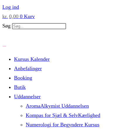
Skip
Log ind
to
kr.
0,00
0
Kurv
content
Søg
Kursus Kalender
Anbefalinger
Booking
Butik
Uddannelser
AromaAlkymist Uddannelsen
Kompas for Sjæl & SelvKærlighed
Numerologi for Begyndere Kursus