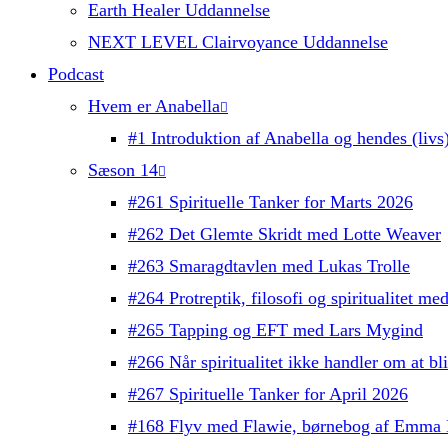
Earth Healer Uddannelse
NEXT LEVEL Clairvoyance Uddannelse
Podcast
Hvem er Anabella
#1 Introduktion af Anabella og hendes (livs)
Sæson 14
#261 Spirituelle Tanker for Marts 2026
#262 Det Glemte Skridt med Lotte Weaver
#263 Smaragdtavlen med Lukas Trolle
#264 Protreptik, filosofi og spiritualitet m
#265 Tapping og EFT med Lars Mygind
#266 Når spiritualitet ikke handler om at b
#267 Spirituelle Tanker for April 2026
#168 Flyv med Flawie, børnebog af Emma