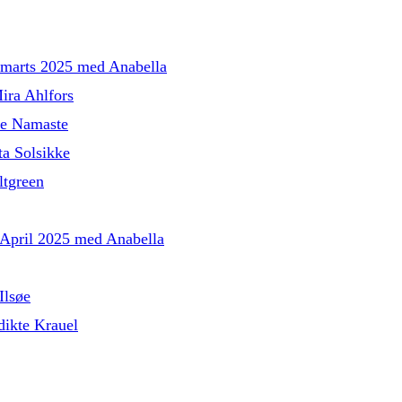
l marts 2025 med Anabella
ira Ahlfors
le Namaste
a Solsikke
tgreen
l April 2025 med Anabella
Ilsøe
ikte Krauel