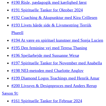
#190 Risle, pædagogik med kærlighed først
#191 Spirituelle Tanker for Oktober 2024
#192 Coaching & Akupunktur med Kira Crillesen
#193 Livets hårde side & Livsmestring Terriik
Pharell
#194 At være en spirituel kunstner med Sonja Lucien
#195 Den feminine vej med Teresa Thaning
#196 Spejlarbejde med Sussanne Wexø
#197 Spirituelle Tanker for November med Anabella
#198 NEI-metoden med Charlotte Anglov
#199 Diamond Logos Teachings med Henrik Amar
#200 Livssyn & Designproces med Anders Rerup
Sæson 9
#161 Spirituelle Tanker for Februar 2024