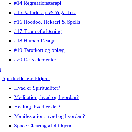
#14 Regressionsterapi
#15 Naturterapi & Vega-Test
#16 Hoodoo, Hekseri & Spells
#17 Traumeforløsning
#18 Human Design
#19 Tarotkort og oplæg
#20 De 5 elementer
g
Spirituelle Værktøjer
Hvad er Spiritualitet?
Meditation, hvad og hvordan?
Healing, hvad er det?
Manifestation, hvad og hvordan?
Space Clearing af dit hjem