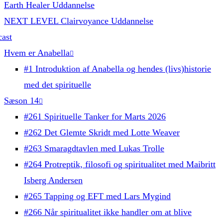
Earth Healer Uddannelse
NEXT LEVEL Clairvoyance Uddannelse
ast
Hvem er Anabella
#1 Introduktion af Anabella og hendes (livs)historie
med det spirituelle
Sæson 14
#261 Spirituelle Tanker for Marts 2026
#262 Det Glemte Skridt med Lotte Weaver
#263 Smaragdtavlen med Lukas Trolle
#264 Protreptik, filosofi og spiritualitet med Maibritt
Isberg Andersen
#265 Tapping og EFT med Lars Mygind
#266 Når spiritualitet ikke handler om at blive