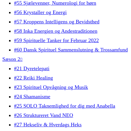
#55 Sjælevenner, Numerologi for børn
#56 Krystaller og Energi
#57 Kroppens Intelligens og Bevidsthed
#58 Inka Energien og Andestraditionen
#59 Spirituelle Tanker for Februar 2022
#60 Dansk Spirituel Sammenslutning & Trossamfund
Sæson 2
#21 Dyretelepati
#22 Reiki Healing
#23 Spirituel Opvågning og Musik
#24 Shamanisme
#25 SOLO Taknemlighed for dig med Anabella
#26 Struktureret Vand NEO
#27 Hekseliv & Hverdags Heks