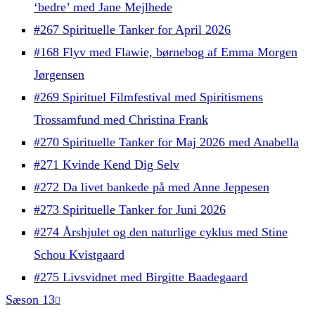
‘bedre’ med Jane Mejlhede
#267 Spirituelle Tanker for April 2026
#168 Flyv med Flawie, børnebog af Emma Morgen
Jørgensen
#269 Spirituel Filmfestival med Spiritismens
Trossamfund med Christina Frank
#270 Spirituelle Tanker for Maj 2026 med Anabella
#271 Kvinde Kend Dig Selv
#272 Da livet bankede på med Anne Jeppesen
#273 Spirituelle Tanker for Juni 2026
#274 Årshjulet og den naturlige cyklus med Stine
Schou Kvistgaard
#275 Livsvidnet med Birgitte Baadegaard
Sæson 13