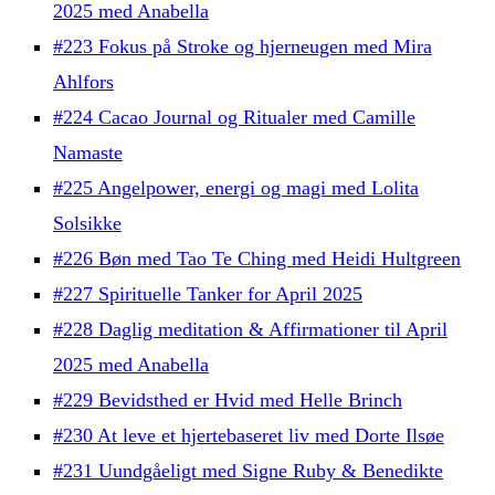
2025 med Anabella
#223 Fokus på Stroke og hjerneugen med Mira
Ahlfors
#224 Cacao Journal og Ritualer med Camille
Namaste
#225 Angelpower, energi og magi med Lolita
Solsikke
#226 Bøn med Tao Te Ching med Heidi Hultgreen
#227 Spirituelle Tanker for April 2025
#228 Daglig meditation & Affirmationer til April
2025 med Anabella
#229 Bevidsthed er Hvid med Helle Brinch
#230 At leve et hjertebaseret liv med Dorte Ilsøe
#231 Uundgåeligt med Signe Ruby & Benedikte