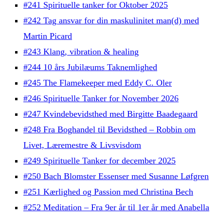
#241 Spirituelle tanker for Oktober 2025
#242 Tag ansvar for din maskulinitet man(d) med
Martin Picard
#243 Klang, vibration & healing
#244 10 års Jubilæums Taknemlighed
#245 The Flamekeeper med Eddy C. Oler
#246 Spirituelle Tanker for November 2026
#247 Kvindebevidsthed med Birgitte Baadegaard
#248 Fra Boghandel til Bevidsthed – Robbin om
Livet, Læremestre & Livsvisdom
#249 Spirituelle Tanker for december 2025
#250 Bach Blomster Essenser med Susanne Løfgren
#251 Kærlighed og Passion med Christina Bech
#252 Meditation – Fra 9er år til 1er år med Anabella