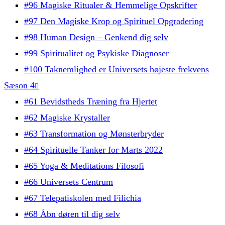
#96 Magiske Ritualer & Hemmelige Opskrifter
#97 Den Magiske Krop og Spirituel Opgradering
#98 Human Design – Genkend dig selv
#99 Spiritualitet og Psykiske Diagnoser
#100 Taknemlighed er Universets højeste frekvens
Sæson 4
#61 Bevidstheds Træning fra Hjertet
#62 Magiske Krystaller
#63 Transformation og Mønsterbryder
#64 Spirituelle Tanker for Marts 2022
#65 Yoga & Meditations Filosofi
#66 Universets Centrum
#67 Telepatiskolen med Filichia
#68 Åbn døren til dig selv