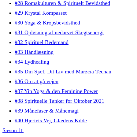
#28 Romakulturen & Spirituelt Bevidsthed
#29 Krystal Kompasset
#30 Yoga & Kropsbevidsthed
#31 Opløsning af nedarvet Slægtsenergi
#32 Spirituel Bedemand
#33 Håndlæsning
#34 Lydhealing
#35 Din Sjæl, Dit Liv med Marzcia Techau
#36 Om at gå vejen
#37 Yin Yoga & den Feminine Power
#38 Spirituelle Tanker for Oktober 2021
#39 Månefaser & Månemagi
#40 Hjertets Vej, Glædens Kilde
Sæson 1