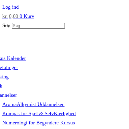
Skip
Log ind
to
kr.
0,00
0
Kurv
content
Søg
sus Kalender
falinger
king
k
annelser
AromaAlkymist Uddannelsen
Kompas for Sjæl & SelvKærlighed
Numerologi for Begyndere Kursus