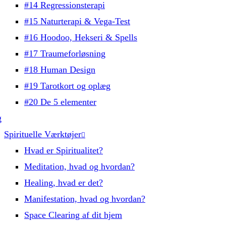
#14 Regressionsterapi
#15 Naturterapi & Vega-Test
#16 Hoodoo, Hekseri & Spells
#17 Traumeforløsning
#18 Human Design
#19 Tarotkort og oplæg
#20 De 5 elementer
g
Spirituelle Værktøjer
Hvad er Spiritualitet?
Meditation, hvad og hvordan?
Healing, hvad er det?
Manifestation, hvad og hvordan?
Space Clearing af dit hjem