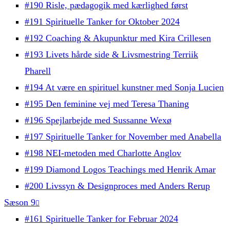
#190 Risle, pædagogik med kærlighed først
#191 Spirituelle Tanker for Oktober 2024
#192 Coaching & Akupunktur med Kira Crillesen
#193 Livets hårde side & Livsmestring Terriik
Pharell
#194 At være en spirituel kunstner med Sonja Lucien
#195 Den feminine vej med Teresa Thaning
#196 Spejlarbejde med Sussanne Wexø
#197 Spirituelle Tanker for November med Anabella
#198 NEI-metoden med Charlotte Anglov
#199 Diamond Logos Teachings med Henrik Amar
#200 Livssyn & Designproces med Anders Rerup
Sæson 9
#161 Spirituelle Tanker for Februar 2024