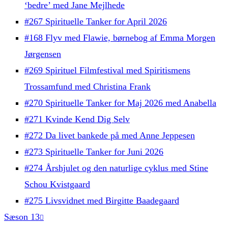
‘bedre’ med Jane Mejlhede
#267 Spirituelle Tanker for April 2026
#168 Flyv med Flawie, børnebog af Emma Morgen
Jørgensen
#269 Spirituel Filmfestival med Spiritismens
Trossamfund med Christina Frank
#270 Spirituelle Tanker for Maj 2026 med Anabella
#271 Kvinde Kend Dig Selv
#272 Da livet bankede på med Anne Jeppesen
#273 Spirituelle Tanker for Juni 2026
#274 Årshjulet og den naturlige cyklus med Stine
Schou Kvistgaard
#275 Livsvidnet med Birgitte Baadegaard
Sæson 13