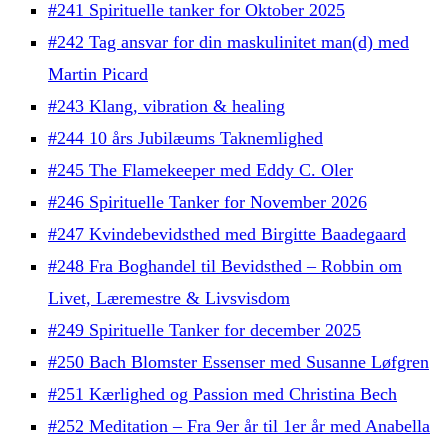
#241 Spirituelle tanker for Oktober 2025
#242 Tag ansvar for din maskulinitet man(d) med
Martin Picard
#243 Klang, vibration & healing
#244 10 års Jubilæums Taknemlighed
#245 The Flamekeeper med Eddy C. Oler
#246 Spirituelle Tanker for November 2026
#247 Kvindebevidsthed med Birgitte Baadegaard
#248 Fra Boghandel til Bevidsthed – Robbin om
Livet, Læremestre & Livsvisdom
#249 Spirituelle Tanker for december 2025
#250 Bach Blomster Essenser med Susanne Løfgren
#251 Kærlighed og Passion med Christina Bech
#252 Meditation – Fra 9er år til 1er år med Anabella