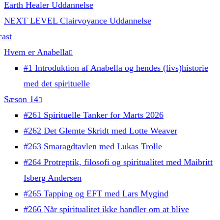
Earth Healer Uddannelse
NEXT LEVEL Clairvoyance Uddannelse
ast
Hvem er Anabella
#1 Introduktion af Anabella og hendes (livs)historie
med det spirituelle
Sæson 14
#261 Spirituelle Tanker for Marts 2026
#262 Det Glemte Skridt med Lotte Weaver
#263 Smaragdtavlen med Lukas Trolle
#264 Protreptik, filosofi og spiritualitet med Maibritt
Isberg Andersen
#265 Tapping og EFT med Lars Mygind
#266 Når spiritualitet ikke handler om at blive