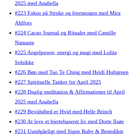
2025 med Anabella
#223 Fokus på Stroke og hjerneugen med Mira
Ahlfors
#224 Cacao Journal og Ritualer med Camille
Namaste
#225 Angelpower, energi og magi med Lolita
Solsikke
#226 Bøn med Tao Te Ching med Heidi Hultgreen
#227 Spirituelle Tanker for April 2025
#228 Daglig meditation & Affirmationer til April
2025 med Anabella
#229 Bevidsthed er Hvid med Helle Brinch
#230 At leve et hjertebaseret liv med Dorte Ilsøe
#231 Uundgåeligt med Signe Ruby & Benedikte