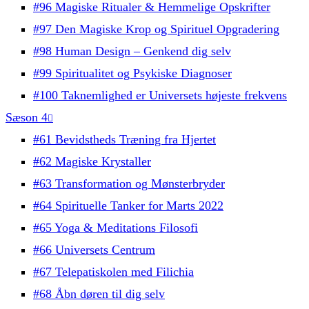
#96 Magiske Ritualer & Hemmelige Opskrifter
#97 Den Magiske Krop og Spirituel Opgradering
#98 Human Design – Genkend dig selv
#99 Spiritualitet og Psykiske Diagnoser
#100 Taknemlighed er Universets højeste frekvens
Sæson 4
#61 Bevidstheds Træning fra Hjertet
#62 Magiske Krystaller
#63 Transformation og Mønsterbryder
#64 Spirituelle Tanker for Marts 2022
#65 Yoga & Meditations Filosofi
#66 Universets Centrum
#67 Telepatiskolen med Filichia
#68 Åbn døren til dig selv