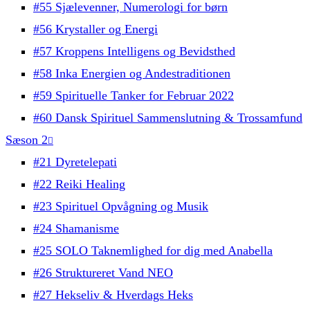
#55 Sjælevenner, Numerologi for børn
#56 Krystaller og Energi
#57 Kroppens Intelligens og Bevidsthed
#58 Inka Energien og Andestraditionen
#59 Spirituelle Tanker for Februar 2022
#60 Dansk Spirituel Sammenslutning & Trossamfund
Sæson 2
#21 Dyretelepati
#22 Reiki Healing
#23 Spirituel Opvågning og Musik
#24 Shamanisme
#25 SOLO Taknemlighed for dig med Anabella
#26 Struktureret Vand NEO
#27 Hekseliv & Hverdags Heks