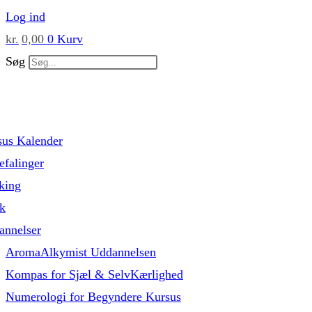
Skip
Log ind
to
kr.
0,00
0
Kurv
content
Søg
sus Kalender
falinger
king
k
annelser
AromaAlkymist Uddannelsen
Kompas for Sjæl & SelvKærlighed
Numerologi for Begyndere Kursus