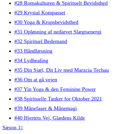
#28 Romakulturen & Spirituelt Bevidsthed
#29 Krystal Kompasset
#30 Yoga & Kropsbevidsthed
#31 Opløsning af nedarvet Slægtsenergi
#32 Spirituel Bedemand
#33 Håndlæsning
#34 Lydhealing
#35 Din Sjæl, Dit Liv med Marzcia Techau
#36 Om at gå vejen
#37 Yin Yoga & den Feminine Power
#38 Spirituelle Tanker for Oktober 2021
#39 Månefaser & Månemagi
#40 Hjertets Vej, Glædens Kilde
Sæson 1