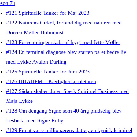
son 7
#121 Spirituelle Tanker for Maj 2023
#122 Naturens Cirkel, forbind dig med naturen med
Doreen Møller Holmquist
#123 Forventninger skabt af frygt med Jette Møller
#124 En terminal diagnose blev starten på et bedre liv
med Lykke Avalon Darling
#125 Spirituelle Tanker for Juni 2023
#126 HHAHFM – Kærlighedsproletaren
#127 Sådan skaber du en Stærk Spirituel Business med
Maja Lykke
#128 Om dengang Signe som 40 årig pludselig blev
Lesbisk, med Signe Ruby
#129 Fra at være millionærens datter, en kynisk kriminel