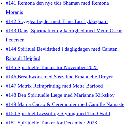
#141 Remona den nye tids Shaman med Remona
Moranis
#142 Skyggearbejdet med Trine Tao Lykkegaard
#143 Dans, Spiritualitet og kærlighed med Mette Oscar
Pedersen
#144 Spirituel Bevidsthed i dagligdagen med Carsten
Rahzull Højgård
#145 Spirituelle Tanker for November 2023
#146 Breathwork med Saszeline Emanuelle Dreyer
#147 Matrix Reimprinting med Mette Barfoed
#148 Den Spirituelle Læge med Marianne Kirkskov
#149 Mama Cacao & Ceremonier med Camille Namaste
#150 Spirituel Livsstil og Styling med Tini Owild
#151 Spirituelle Tanker for December 2023