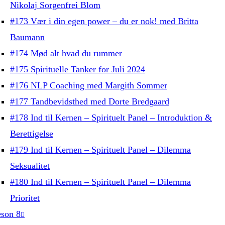
Nikolaj Sorgenfrei Blom
#173 Vær i din egen power – du er nok! med Britta
Baumann
#174 Mød alt hvad du rummer
#175 Spirituelle Tanker for Juli 2024
#176 NLP Coaching med Margith Sommer
#177 Tandbevidsthed med Dorte Bredgaard
#178 Ind til Kernen – Spirituelt Panel – Introduktion &
Berettigelse
#179 Ind til Kernen – Spirituelt Panel – Dilemma
Seksualitet
#180 Ind til Kernen – Spirituelt Panel – Dilemma
Prioritet
son 8