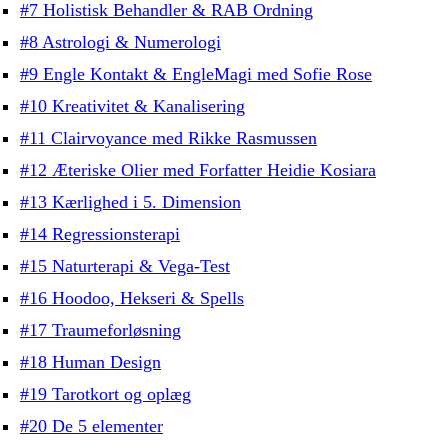
#7 Holistisk Behandler & RAB Ordning
#8 Astrologi & Numerologi
#9 Engle Kontakt & EngleMagi med Sofie Rose
#10 Kreativitet & Kanalisering
#11 Clairvoyance med Rikke Rasmussen
#12 Æteriske Olier med Forfatter Heidie Kosiara
#13 Kærlighed i 5. Dimension
#14 Regressionsterapi
#15 Naturterapi & Vega-Test
#16 Hoodoo, Hekseri & Spells
#17 Traumeforløsning
#18 Human Design
#19 Tarotkort og oplæg
#20 De 5 elementer