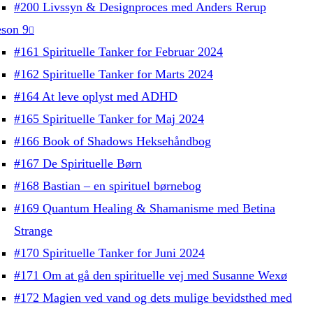
#200 Livssyn & Designproces med Anders Rerup
son 9
#161 Spirituelle Tanker for Februar 2024
#162 Spirituelle Tanker for Marts 2024
#164 At leve oplyst med ADHD
#165 Spirituelle Tanker for Maj 2024
#166 Book of Shadows Heksehåndbog
#167 De Spirituelle Børn
#168 Bastian – en spirituel børnebog
#169 Quantum Healing & Shamanisme med Betina
Strange
#170 Spirituelle Tanker for Juni 2024
#171 Om at gå den spirituelle vej med Susanne Wexø
#172 Magien ved vand og dets mulige bevidsthed med