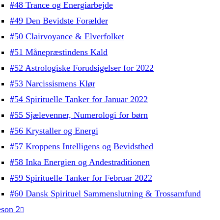
#48 Trance og Energiarbejde
#49 Den Bevidste Forælder
#50 Clairvoyance & Elverfolket
#51 Månepræstindens Kald
#52 Astrologiske Forudsigelser for 2022
#53 Narcissismens Klør
#54 Spirituelle Tanker for Januar 2022
#55 Sjælevenner, Numerologi for børn
#56 Krystaller og Energi
#57 Kroppens Intelligens og Bevidsthed
#58 Inka Energien og Andestraditionen
#59 Spirituelle Tanker for Februar 2022
#60 Dansk Spirituel Sammenslutning & Trossamfund
son 2