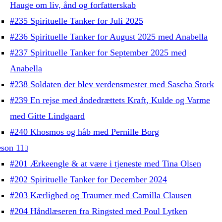
Hauge om liv, ånd og forfatterskab
#235 Spirituelle Tanker for Juli 2025
#236 Spirituelle Tanker for August 2025 med Anabella
#237 Spirituelle Tanker for September 2025 med
Anabella
#238 Soldaten der blev verdensmester med Sascha Stork
#239 En rejse med åndedrættets Kraft, Kulde og Varme
med Gitte Lindgaard
#240 Khosmos og håb med Pernille Borg
son 11
#201 Ærkeengle & at være i tjeneste med Tina Olsen
#202 Spirituelle Tanker for December 2024
#203 Kærlighed og Traumer med Camilla Clausen
#204 Håndlæseren fra Ringsted med Poul Lytken