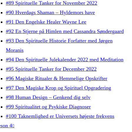
#89 Spirituelle Tanker for November 2022
#90 Hverdags Shaman – Hyldemors have
#91 Den Engelske Healer Wayne Lee
#92 En Stjerne på Himlen med Cassandra Søndergaard
#93 Den Spirituelle Historie Forfatter med Jørgen
Moranis
#94 Den Spirituelle Julekalender 2022 med Meditation
#95 Spirituelle Tanker for December 2022
#96 Magiske Ritualer & Hemmelige Opskrifter
#97 Den Magiske Krop og Spirituel Opgradering
#98 Human Design – Genkend dig selv
#99 Spiritualitet og Psykiske Diagnoser
#100 Taknemlighed er Universets højeste frekvens
son 4