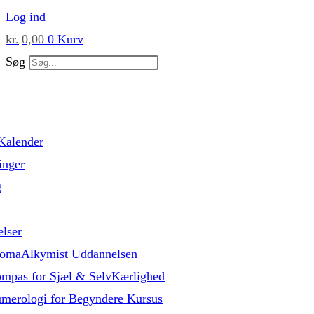
Skip
Log ind
to
kr.
0,00
0
Kurv
content
Søg
Kalender
inger
g
lser
omaAlkymist Uddannelsen
mpas for Sjæl & SelvKærlighed
merologi for Begyndere Kursus