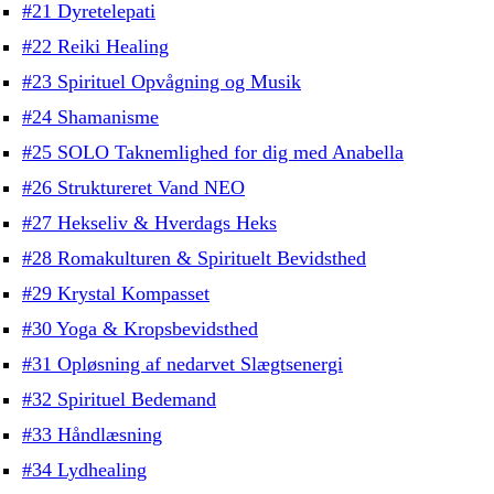
#21 Dyretelepati
#22 Reiki Healing
#23 Spirituel Opvågning og Musik
#24 Shamanisme
#25 SOLO Taknemlighed for dig med Anabella
#26 Struktureret Vand NEO
#27 Hekseliv & Hverdags Heks
#28 Romakulturen & Spirituelt Bevidsthed
#29 Krystal Kompasset
#30 Yoga & Kropsbevidsthed
#31 Opløsning af nedarvet Slægtsenergi
#32 Spirituel Bedemand
#33 Håndlæsning
#34 Lydhealing