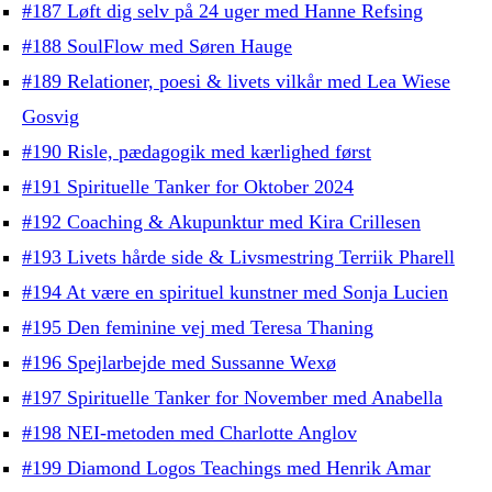
#187 Løft dig selv på 24 uger med Hanne Refsing
#188 SoulFlow med Søren Hauge
#189 Relationer, poesi & livets vilkår med Lea Wiese
Gosvig
#190 Risle, pædagogik med kærlighed først
#191 Spirituelle Tanker for Oktober 2024
#192 Coaching & Akupunktur med Kira Crillesen
#193 Livets hårde side & Livsmestring Terriik Pharell
#194 At være en spirituel kunstner med Sonja Lucien
#195 Den feminine vej med Teresa Thaning
#196 Spejlarbejde med Sussanne Wexø
#197 Spirituelle Tanker for November med Anabella
#198 NEI-metoden med Charlotte Anglov
#199 Diamond Logos Teachings med Henrik Amar