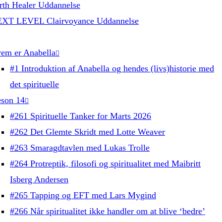
rth Healer Uddannelse
XT LEVEL Clairvoyance Uddannelse
em er Anabella
#1 Introduktion af Anabella og hendes (livs)historie med
det spirituelle
son 14
#261 Spirituelle Tanker for Marts 2026
#262 Det Glemte Skridt med Lotte Weaver
#263 Smaragdtavlen med Lukas Trolle
#264 Protreptik, filosofi og spiritualitet med Maibritt
Isberg Andersen
#265 Tapping og EFT med Lars Mygind
#266 Når spiritualitet ikke handler om at blive ‘bedre’