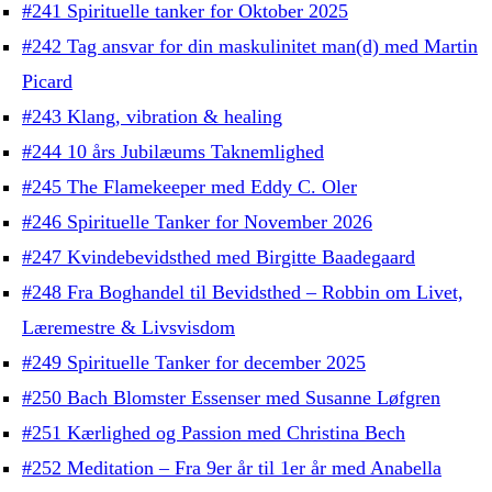
#241 Spirituelle tanker for Oktober 2025
#242 Tag ansvar for din maskulinitet man(d) med Martin
Picard
#243 Klang, vibration & healing
#244 10 års Jubilæums Taknemlighed
#245 The Flamekeeper med Eddy C. Oler
#246 Spirituelle Tanker for November 2026
#247 Kvindebevidsthed med Birgitte Baadegaard
#248 Fra Boghandel til Bevidsthed – Robbin om Livet,
Læremestre & Livsvisdom
#249 Spirituelle Tanker for december 2025
#250 Bach Blomster Essenser med Susanne Løfgren
#251 Kærlighed og Passion med Christina Bech
#252 Meditation – Fra 9er år til 1er år med Anabella