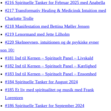
#216 Spirituelle Tanker for Februar 2025 med Anabella
#217 Transformativ Healing & Medicinsk Intuition med
Charlotte Trolle
#218 Manifestation med Bettina Møller Jensen
#219 Lenormand med Jette Lilholm
#220 Skelneevnen, intuitionen og de psykiske evner
son 10
#181 Ind til Kernen – Spirituelt Panel – Livskald
#182 Ind til Kernen – Spirituelt Panel – Kærlighed
#183 Ind til Kernen – Spirituelt Panel – Ensomhed
#184 Spirituelle Tanker for August 2024
#185 Et liv med spiritualitet og musik med Frank
Lorentzen
#186 Spirituelle Tanker for September 2024