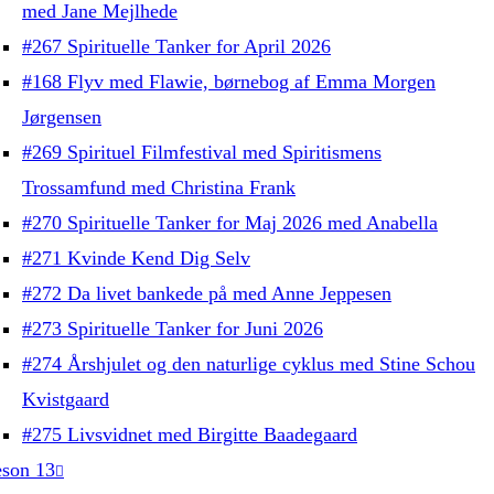
med Jane Mejlhede
#267 Spirituelle Tanker for April 2026
#168 Flyv med Flawie, børnebog af Emma Morgen
Jørgensen
#269 Spirituel Filmfestival med Spiritismens
Trossamfund med Christina Frank
#270 Spirituelle Tanker for Maj 2026 med Anabella
#271 Kvinde Kend Dig Selv
#272 Da livet bankede på med Anne Jeppesen
#273 Spirituelle Tanker for Juni 2026
#274 Årshjulet og den naturlige cyklus med Stine Schou
Kvistgaard
#275 Livsvidnet med Birgitte Baadegaard
son 13