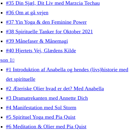
#35 Din Sjæl, Dit Liv med Marzcia Techau
#36 Om at gå vejen
#37 Yin Yoga & den Feminine Power
#38 Spirituelle Tanker for Oktober 2021
#39 Månefaser & Månemagi
#40 Hjertets Vej, Glædens Kilde
son 1
#1 Introduktion af Anabella og hendes (livs)historie med
det spirituelle
#2 Æteriske Olier hvad er det? Med Anabella
#3 Dramatrekanten med Annette Dich
#4 Manifestation med Sol Storm
#5 Spirituel Yoga med Pia Quist
#6 Meditation & Olier med Pia Quist