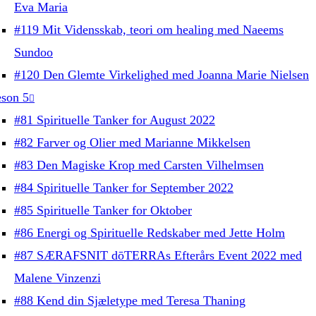
Eva Maria
#119 Mit Vidensskab, teori om healing med Naeems
Sundoo
#120 Den Glemte Virkelighed med Joanna Marie Nielsen
son 5
#81 Spirituelle Tanker for August 2022
#82 Farver og Olier med Marianne Mikkelsen
#83 Den Magiske Krop med Carsten Vilhelmsen
#84 Spirituelle Tanker for September 2022
#85 Spirituelle Tanker for Oktober
#86 Energi og Spirituelle Redskaber med Jette Holm
#87 SÆRAFSNIT dōTERRAs Efterårs Event 2022 med
Malene Vinzenzi
#88 Kend din Sjæletype med Teresa Thaning