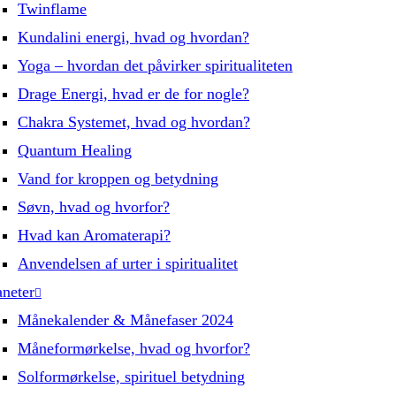
Twinflame
Kundalini energi, hvad og hvordan?
Yoga – hvordan det påvirker spiritualiteten
Drage Energi, hvad er de for nogle?
Chakra Systemet, hvad og hvordan?
Quantum Healing
Vand for kroppen og betydning
Søvn, hvad og hvorfor?
Hvad kan Aromaterapi?
Anvendelsen af urter i spiritualitet
aneter
Månekalender & Månefaser 2024
Måneformørkelse, hvad og hvorfor?
Solformørkelse, spirituel betydning