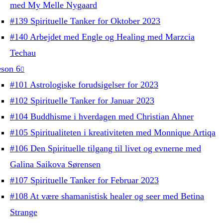
med My Melle Nygaard
#139 Spirituelle Tanker for Oktober 2023
#140 Arbejdet med Engle og Healing med Marzcia
Techau
son 6
#101 Astrologiske forudsigelser for 2023
#102 Spirituelle Tanker for Januar 2023
#104 Buddhisme i hverdagen med Christian Ahner
#105 Spiritualiteten i kreativiteten med Monnique Artiqa
#106 Den Spirituelle tilgang til livet og evnerne med
Galina Saikova Sørensen
#107 Spirituelle Tanker for Februar 2023
#108 At være shamanistisk healer og seer med Betina
Strange