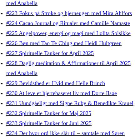
med Anabella
#223 Fokus på Stroke og hjerneugen med Mira Ahlfors
#224 Cacao Journal og Ritualer med Camille Namaste
#225 Angelpower, energi og magi med Lolita Solsikke
#226 Bøn med Tao Te Ching med Heidi Hultgreen
#227 Spirituelle Tanker for April 2025
#228 Daglig meditation & Affirmationer til April 2025
med Anabella
#229 Bevidsthed er Hvid med Helle Brinch
#230 At leve et hjertebaseret liv med Dorte Ilsøe
#231 Uundgåeligt med Signe Ruby & Benedikte Krauel
#232 Spirituelle Tanker for Maj 2025
#233 Spirituelle Tanker for Juni 2025
#234 Der hvor ord ikke slår til – samtale med Søren