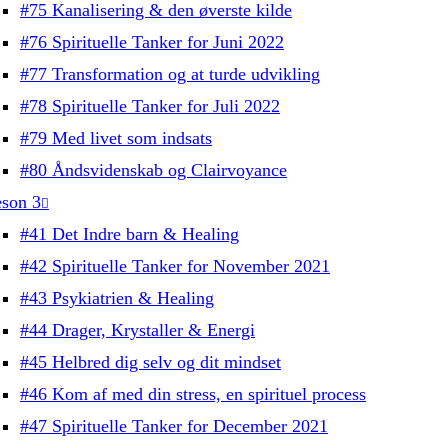
#75 Kanalisering & den øverste kilde
#76 Spirituelle Tanker for Juni 2022
#77 Transformation og at turde udvikling
#78 Spirituelle Tanker for Juli 2022
#79 Med livet som indsats
#80 Åndsvidenskab og Clairvoyance
son 3
#41 Det Indre barn & Healing
#42 Spirituelle Tanker for November 2021
#43 Psykiatrien & Healing
#44 Drager, Krystaller & Energi
#45 Helbred dig selv og dit mindset
#46 Kom af med din stress, en spirituel process
#47 Spirituelle Tanker for December 2021