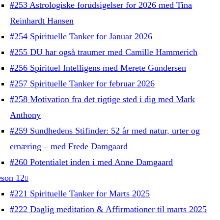
#253 Astrologiske forudsigelser for 2026 med Tina
Reinhardt Hansen
#254 Spirituelle Tanker for Januar 2026
#255 DU har også traumer med Camille Hammerich
#256 Spirituel Intelligens med Merete Gundersen
#257 Spirituelle Tanker for februar 2026
#258 Motivation fra det rigtige sted i dig med Mark
Anthony
#259 Sundhedens Stifinder: 52 år med natur, urter og
ernæring – med Frede Damgaard
#260 Potentialet inden i med Anne Damgaard
son 12
#221 Spirituelle Tanker for Marts 2025
#222 Daglig meditation & Affirmationer til marts 2025