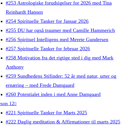
#253 Astrologiske forudsigelser for 2026 med Tina
Reinhardt Hansen
#254 Spirituelle Tanker for Januar 2026
#255 DU har også traumer med Camille Hammerich
#256 Spirituel Intelligens med Merete Gundersen
#257 Spirituelle Tanker for februar 2026
#258 Motivation fra det rigtige sted i dig med Mark
Anthony
#259 Sundhedens Stifinder: 52 år med natur, urter og
ernæring – med Frede Damgaard
#260 Potentialet inden i med Anne Damgaard
son 12
#221 Spirituelle Tanker for Marts 2025
#222 Daglig meditation & Affirmationer til marts 2025