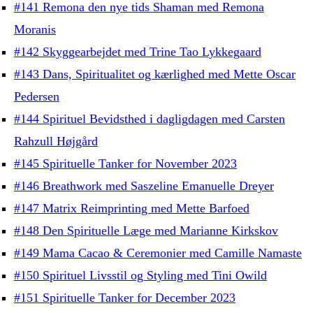
#141 Remona den nye tids Shaman med Remona
Moranis
#142 Skyggearbejdet med Trine Tao Lykkegaard
#143 Dans, Spiritualitet og kærlighed med Mette Oscar
Pedersen
#144 Spirituel Bevidsthed i dagligdagen med Carsten
Rahzull Højgård
#145 Spirituelle Tanker for November 2023
#146 Breathwork med Saszeline Emanuelle Dreyer
#147 Matrix Reimprinting med Mette Barfoed
#148 Den Spirituelle Læge med Marianne Kirkskov
#149 Mama Cacao & Ceremonier med Camille Namaste
#150 Spirituel Livsstil og Styling med Tini Owild
#151 Spirituelle Tanker for December 2023