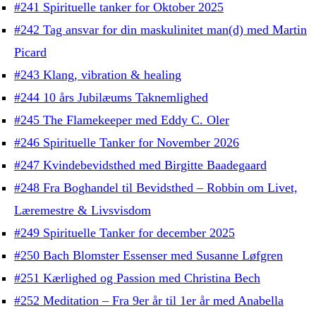
#241 Spirituelle tanker for Oktober 2025
#242 Tag ansvar for din maskulinitet man(d) med Martin
Picard
#243 Klang, vibration & healing
#244 10 års Jubilæums Taknemlighed
#245 The Flamekeeper med Eddy C. Oler
#246 Spirituelle Tanker for November 2026
#247 Kvindebevidsthed med Birgitte Baadegaard
#248 Fra Boghandel til Bevidsthed – Robbin om Livet,
Læremestre & Livsvisdom
#249 Spirituelle Tanker for december 2025
#250 Bach Blomster Essenser med Susanne Løfgren
#251 Kærlighed og Passion med Christina Bech
#252 Meditation – Fra 9er år til 1er år med Anabella