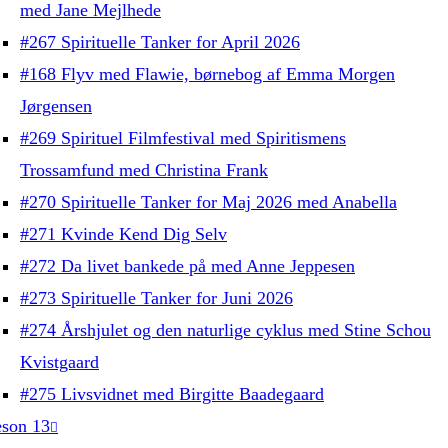
med Jane Mejlhede
#267 Spirituelle Tanker for April 2026
#168 Flyv med Flawie, børnebog af Emma Morgen
Jørgensen
#269 Spirituel Filmfestival med Spiritismens
Trossamfund med Christina Frank
#270 Spirituelle Tanker for Maj 2026 med Anabella
#271 Kvinde Kend Dig Selv
#272 Da livet bankede på med Anne Jeppesen
#273 Spirituelle Tanker for Juni 2026
#274 Årshjulet og den naturlige cyklus med Stine Schou
Kvistgaard
#275 Livsvidnet med Birgitte Baadegaard
son 13