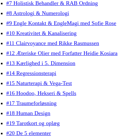
#7 Holistisk Behandler & RAB Ordning
#8 Astrologi & Numerologi
#9 Engle Kontakt & EngleMagi med Sofie Rose
#10 Kreativitet & Kanalisering
#11 Clairvoyance med Rikke Rasmussen
#12 Æteriske Olier med Forfatter Heidie Kosiara
#13 Kærlighed i 5. Dimension
#14 Regressionsterapi
#15 Naturterapi & Vega-Test
#16 Hoodoo, Hekseri & Spells
#17 Traumeforløsning
#18 Human Design
#19 Tarotkort og oplæg
#20 De 5 elementer