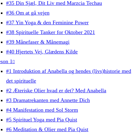
#35 Din Sjæl, Dit Liv med Marzcia Techau
#36 Om at gå vejen
#37 Yin Yoga & den Feminine Power
#38 Spirituelle Tanker for Oktober 2021
#39 Månefaser & Månemagi
#40 Hjertets Vej, Glædens Kilde
son 1
#1 Introduktion af Anabella og hendes (livs)historie med
det spirituelle
#2 Æteriske Olier hvad er det? Med Anabella
#3 Dramatrekanten med Annette Dich
#4 Manifestation med Sol Storm
#5 Spirituel Yoga med Pia Quist
#6 Meditation & Olier med Pia Quist