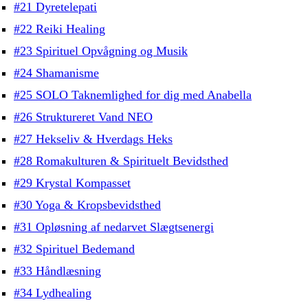
#21 Dyretelepati
#22 Reiki Healing
#23 Spirituel Opvågning og Musik
#24 Shamanisme
#25 SOLO Taknemlighed for dig med Anabella
#26 Struktureret Vand NEO
#27 Hekseliv & Hverdags Heks
#28 Romakulturen & Spirituelt Bevidsthed
#29 Krystal Kompasset
#30 Yoga & Kropsbevidsthed
#31 Opløsning af nedarvet Slægtsenergi
#32 Spirituel Bedemand
#33 Håndlæsning
#34 Lydhealing