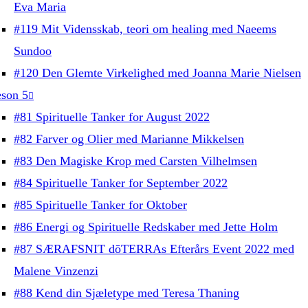
Eva Maria
#119 Mit Vidensskab, teori om healing med Naeems
Sundoo
#120 Den Glemte Virkelighed med Joanna Marie Nielsen
son 5
#81 Spirituelle Tanker for August 2022
#82 Farver og Olier med Marianne Mikkelsen
#83 Den Magiske Krop med Carsten Vilhelmsen
#84 Spirituelle Tanker for September 2022
#85 Spirituelle Tanker for Oktober
#86 Energi og Spirituelle Redskaber med Jette Holm
#87 SÆRAFSNIT dōTERRAs Efterårs Event 2022 med
Malene Vinzenzi
#88 Kend din Sjæletype med Teresa Thaning