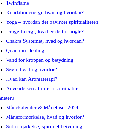
Twinflame
Kundalini energi, hvad og hvordan?
Yoga – hvordan det påvirker spiritualiteten
Drage Energi, hvad er de for nogle?
Chakra Systemet, hvad og hvordan?
Quantum Healing
Vand for kroppen og betydning
Søvn, hvad og hvorfor?
Hvad kan Aromaterapi?
Anvendelsen af urter i spiritualitet
aneter
Månekalender & Månefaser 2024
Måneformørkelse, hvad og hvorfor?
Solformørkelse, spirituel betydning