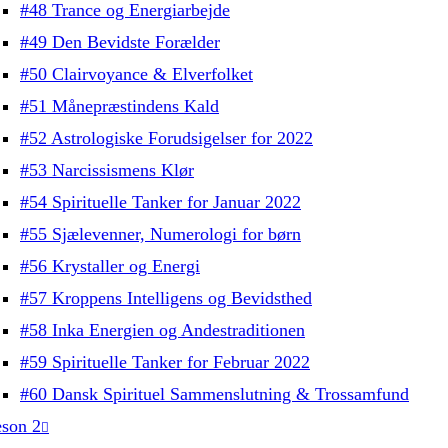
#48 Trance og Energiarbejde
#49 Den Bevidste Forælder
#50 Clairvoyance & Elverfolket
#51 Månepræstindens Kald
#52 Astrologiske Forudsigelser for 2022
#53 Narcissismens Klør
#54 Spirituelle Tanker for Januar 2022
#55 Sjælevenner, Numerologi for børn
#56 Krystaller og Energi
#57 Kroppens Intelligens og Bevidsthed
#58 Inka Energien og Andestraditionen
#59 Spirituelle Tanker for Februar 2022
#60 Dansk Spirituel Sammenslutning & Trossamfund
son 2