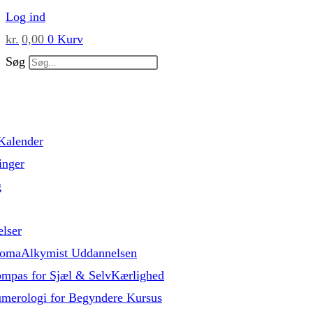
Skip
Log ind
to
kr.
0,00
0
Kurv
content
Søg
Kalender
inger
g
lser
omaAlkymist Uddannelsen
mpas for Sjæl & SelvKærlighed
merologi for Begyndere Kursus