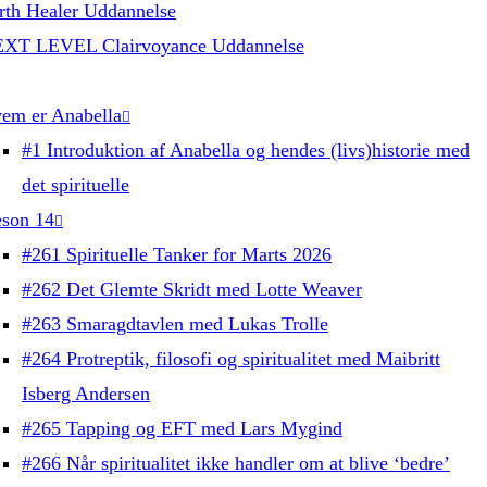
rth Healer Uddannelse
XT LEVEL Clairvoyance Uddannelse
em er Anabella
#1 Introduktion af Anabella og hendes (livs)historie med
det spirituelle
son 14
#261 Spirituelle Tanker for Marts 2026
#262 Det Glemte Skridt med Lotte Weaver
#263 Smaragdtavlen med Lukas Trolle
#264 Protreptik, filosofi og spiritualitet med Maibritt
Isberg Andersen
#265 Tapping og EFT med Lars Mygind
#266 Når spiritualitet ikke handler om at blive ‘bedre’