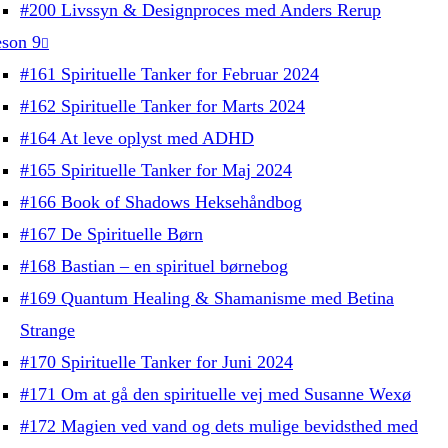
#200 Livssyn & Designproces med Anders Rerup
son 9
#161 Spirituelle Tanker for Februar 2024
#162 Spirituelle Tanker for Marts 2024
#164 At leve oplyst med ADHD
#165 Spirituelle Tanker for Maj 2024
#166 Book of Shadows Heksehåndbog
#167 De Spirituelle Børn
#168 Bastian – en spirituel børnebog
#169 Quantum Healing & Shamanisme med Betina
Strange
#170 Spirituelle Tanker for Juni 2024
#171 Om at gå den spirituelle vej med Susanne Wexø
#172 Magien ved vand og dets mulige bevidsthed med