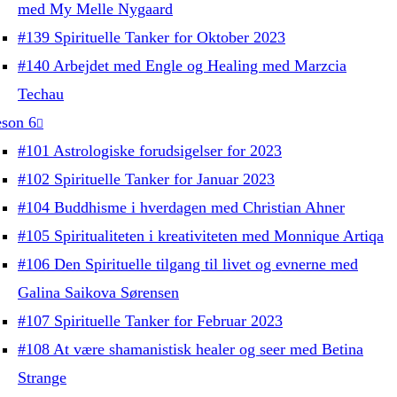
med My Melle Nygaard
#139 Spirituelle Tanker for Oktober 2023
#140 Arbejdet med Engle og Healing med Marzcia
Techau
son 6
#101 Astrologiske forudsigelser for 2023
#102 Spirituelle Tanker for Januar 2023
#104 Buddhisme i hverdagen med Christian Ahner
#105 Spiritualiteten i kreativiteten med Monnique Artiqa
#106 Den Spirituelle tilgang til livet og evnerne med
Galina Saikova Sørensen
#107 Spirituelle Tanker for Februar 2023
#108 At være shamanistisk healer og seer med Betina
Strange