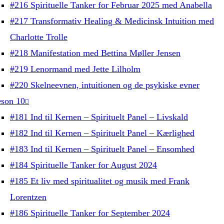
#216 Spirituelle Tanker for Februar 2025 med Anabella
#217 Transformativ Healing & Medicinsk Intuition med
Charlotte Trolle
#218 Manifestation med Bettina Møller Jensen
#219 Lenormand med Jette Lilholm
#220 Skelneevnen, intuitionen og de psykiske evner
son 10
#181 Ind til Kernen – Spirituelt Panel – Livskald
#182 Ind til Kernen – Spirituelt Panel – Kærlighed
#183 Ind til Kernen – Spirituelt Panel – Ensomhed
#184 Spirituelle Tanker for August 2024
#185 Et liv med spiritualitet og musik med Frank
Lorentzen
#186 Spirituelle Tanker for September 2024