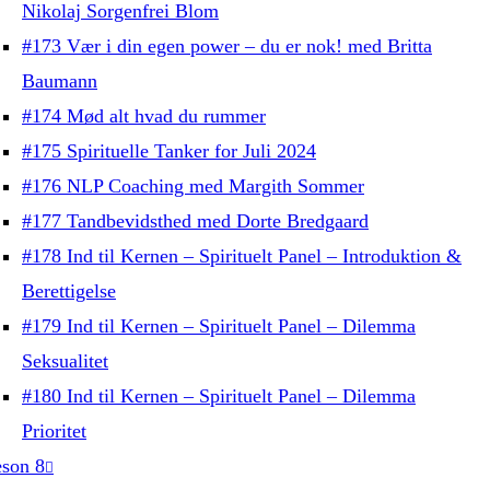
Nikolaj Sorgenfrei Blom
#173 Vær i din egen power – du er nok! med Britta
Baumann
#174 Mød alt hvad du rummer
#175 Spirituelle Tanker for Juli 2024
#176 NLP Coaching med Margith Sommer
#177 Tandbevidsthed med Dorte Bredgaard
#178 Ind til Kernen – Spirituelt Panel – Introduktion &
Berettigelse
#179 Ind til Kernen – Spirituelt Panel – Dilemma
Seksualitet
#180 Ind til Kernen – Spirituelt Panel – Dilemma
Prioritet
son 8