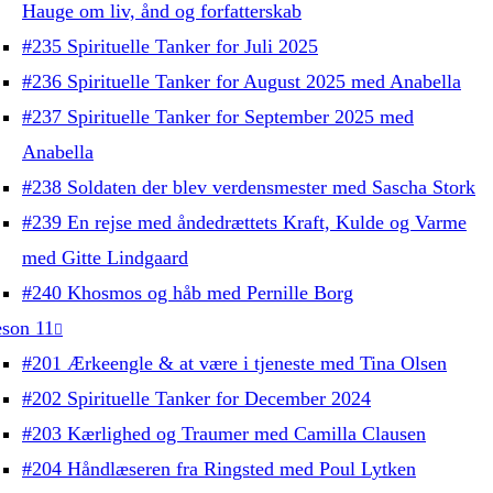
Hauge om liv, ånd og forfatterskab
#235 Spirituelle Tanker for Juli 2025
#236 Spirituelle Tanker for August 2025 med Anabella
#237 Spirituelle Tanker for September 2025 med
Anabella
#238 Soldaten der blev verdensmester med Sascha Stork
#239 En rejse med åndedrættets Kraft, Kulde og Varme
med Gitte Lindgaard
#240 Khosmos og håb med Pernille Borg
son 11
#201 Ærkeengle & at være i tjeneste med Tina Olsen
#202 Spirituelle Tanker for December 2024
#203 Kærlighed og Traumer med Camilla Clausen
#204 Håndlæseren fra Ringsted med Poul Lytken