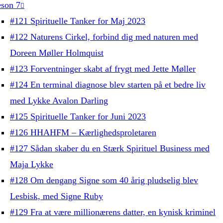
son 7
#121 Spirituelle Tanker for Maj 2023
#122 Naturens Cirkel, forbind dig med naturen med
Doreen Møller Holmquist
#123 Forventninger skabt af frygt med Jette Møller
#124 En terminal diagnose blev starten på et bedre liv
med Lykke Avalon Darling
#125 Spirituelle Tanker for Juni 2023
#126 HHAHFM – Kærlighedsproletaren
#127 Sådan skaber du en Stærk Spirituel Business med
Maja Lykke
#128 Om dengang Signe som 40 årig pludselig blev
Lesbisk, med Signe Ruby
#129 Fra at være millionærens datter, en kynisk kriminel