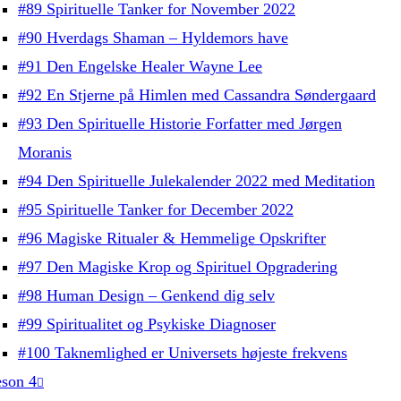
#89 Spirituelle Tanker for November 2022
#90 Hverdags Shaman – Hyldemors have
#91 Den Engelske Healer Wayne Lee
#92 En Stjerne på Himlen med Cassandra Søndergaard
#93 Den Spirituelle Historie Forfatter med Jørgen
Moranis
#94 Den Spirituelle Julekalender 2022 med Meditation
#95 Spirituelle Tanker for December 2022
#96 Magiske Ritualer & Hemmelige Opskrifter
#97 Den Magiske Krop og Spirituel Opgradering
#98 Human Design – Genkend dig selv
#99 Spiritualitet og Psykiske Diagnoser
#100 Taknemlighed er Universets højeste frekvens
son 4