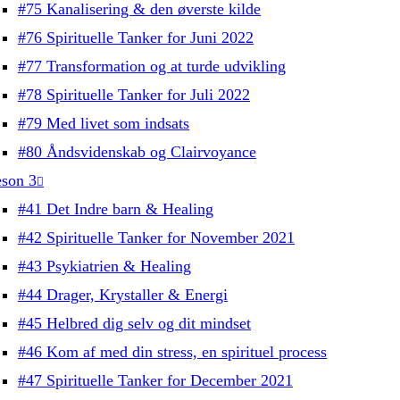
#75 Kanalisering & den øverste kilde
#76 Spirituelle Tanker for Juni 2022
#77 Transformation og at turde udvikling
#78 Spirituelle Tanker for Juli 2022
#79 Med livet som indsats
#80 Åndsvidenskab og Clairvoyance
son 3
#41 Det Indre barn & Healing
#42 Spirituelle Tanker for November 2021
#43 Psykiatrien & Healing
#44 Drager, Krystaller & Energi
#45 Helbred dig selv og dit mindset
#46 Kom af med din stress, en spirituel process
#47 Spirituelle Tanker for December 2021