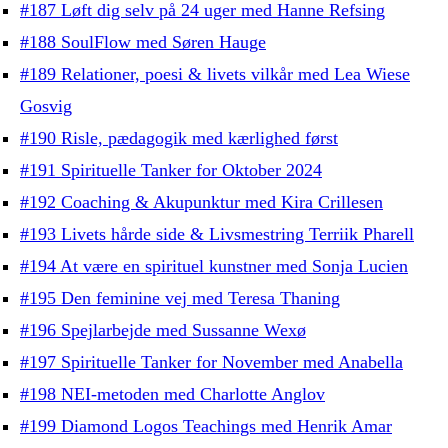
#187 Løft dig selv på 24 uger med Hanne Refsing
#188 SoulFlow med Søren Hauge
#189 Relationer, poesi & livets vilkår med Lea Wiese
Gosvig
#190 Risle, pædagogik med kærlighed først
#191 Spirituelle Tanker for Oktober 2024
#192 Coaching & Akupunktur med Kira Crillesen
#193 Livets hårde side & Livsmestring Terriik Pharell
#194 At være en spirituel kunstner med Sonja Lucien
#195 Den feminine vej med Teresa Thaning
#196 Spejlarbejde med Sussanne Wexø
#197 Spirituelle Tanker for November med Anabella
#198 NEI-metoden med Charlotte Anglov
#199 Diamond Logos Teachings med Henrik Amar