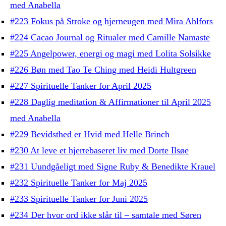
med Anabella
#223 Fokus på Stroke og hjerneugen med Mira Ahlfors
#224 Cacao Journal og Ritualer med Camille Namaste
#225 Angelpower, energi og magi med Lolita Solsikke
#226 Bøn med Tao Te Ching med Heidi Hultgreen
#227 Spirituelle Tanker for April 2025
#228 Daglig meditation & Affirmationer til April 2025
med Anabella
#229 Bevidsthed er Hvid med Helle Brinch
#230 At leve et hjertebaseret liv med Dorte Ilsøe
#231 Uundgåeligt med Signe Ruby & Benedikte Krauel
#232 Spirituelle Tanker for Maj 2025
#233 Spirituelle Tanker for Juni 2025
#234 Der hvor ord ikke slår til – samtale med Søren