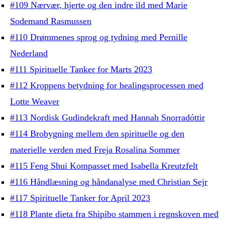
#109 Nærvær, hjerte og den indre ild med Marie
Sodemand Rasmussen
#110 Drømmenes sprog og tydning med Pernille
Nederland
#111 Spirituelle Tanker for Marts 2023
#112 Kroppens betydning for healingsprocessen med
Lotte Weaver
#113 Nordisk Gudindekraft med Hannah Snorradóttir
#114 Brobygning mellem den spirituelle og den
materielle verden med Freja Rosalina Sommer
#115 Feng Shui Kompasset med Isabella Kreutzfelt
#116 Håndlæsning og håndanalyse med Christian Sejr
#117 Spirituelle Tanker for April 2023
#118 Plante dieta fra Shipibo stammen i regnskoven med