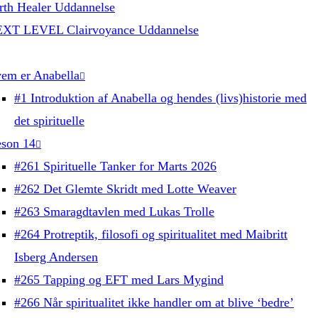
rth Healer Uddannelse
XT LEVEL Clairvoyance Uddannelse
em er Anabella
#1 Introduktion af Anabella og hendes (livs)historie med
det spirituelle
son 14
#261 Spirituelle Tanker for Marts 2026
#262 Det Glemte Skridt med Lotte Weaver
#263 Smaragdtavlen med Lukas Trolle
#264 Protreptik, filosofi og spiritualitet med Maibritt
Isberg Andersen
#265 Tapping og EFT med Lars Mygind
#266 Når spiritualitet ikke handler om at blive ‘bedre’