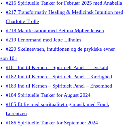
#216 Spirituelle Tanker for Februar 2025 med Anabella
#217 Transformativ Healing & Medicinsk Intuition med
Charlotte Trolle
#218 Manifestation med Bettina Møller Jensen
#219 Lenormand med Jette Lilholm
#220 Skelneevnen, intuitionen og de psykiske evner
son 10
#181 Ind til Kernen – Spirituelt Panel – Livskald
#182 Ind til Kernen – Spirituelt Panel – Kærlighed
#183 Ind til Kernen – Spirituelt Panel – Ensomhed
#184 Spirituelle Tanker for August 2024
#185 Et liv med spiritualitet og musik med Frank
Lorentzen
#186 Spirituelle Tanker for September 2024