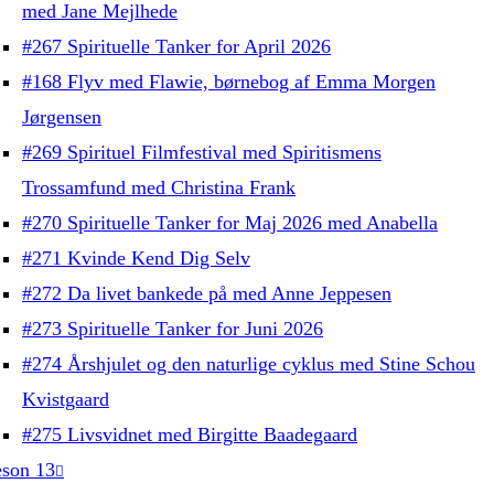
med Jane Mejlhede
#267 Spirituelle Tanker for April 2026
#168 Flyv med Flawie, børnebog af Emma Morgen
Jørgensen
#269 Spirituel Filmfestival med Spiritismens
Trossamfund med Christina Frank
#270 Spirituelle Tanker for Maj 2026 med Anabella
#271 Kvinde Kend Dig Selv
#272 Da livet bankede på med Anne Jeppesen
#273 Spirituelle Tanker for Juni 2026
#274 Årshjulet og den naturlige cyklus med Stine Schou
Kvistgaard
#275 Livsvidnet med Birgitte Baadegaard
son 13