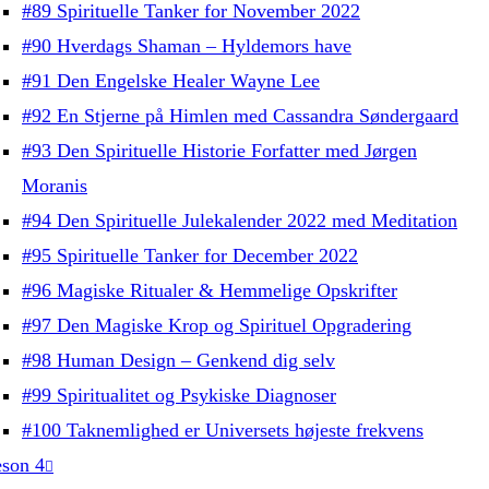
#89 Spirituelle Tanker for November 2022
#90 Hverdags Shaman – Hyldemors have
#91 Den Engelske Healer Wayne Lee
#92 En Stjerne på Himlen med Cassandra Søndergaard
#93 Den Spirituelle Historie Forfatter med Jørgen
Moranis
#94 Den Spirituelle Julekalender 2022 med Meditation
#95 Spirituelle Tanker for December 2022
#96 Magiske Ritualer & Hemmelige Opskrifter
#97 Den Magiske Krop og Spirituel Opgradering
#98 Human Design – Genkend dig selv
#99 Spiritualitet og Psykiske Diagnoser
#100 Taknemlighed er Universets højeste frekvens
son 4