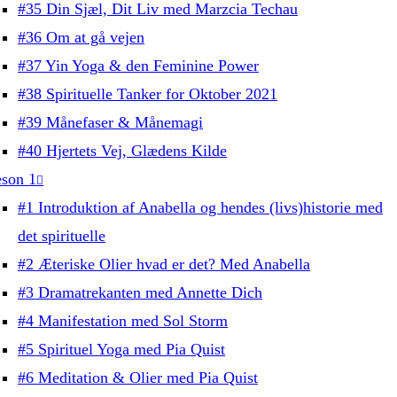
#35 Din Sjæl, Dit Liv med Marzcia Techau
#36 Om at gå vejen
#37 Yin Yoga & den Feminine Power
#38 Spirituelle Tanker for Oktober 2021
#39 Månefaser & Månemagi
#40 Hjertets Vej, Glædens Kilde
son 1
#1 Introduktion af Anabella og hendes (livs)historie med
det spirituelle
#2 Æteriske Olier hvad er det? Med Anabella
#3 Dramatrekanten med Annette Dich
#4 Manifestation med Sol Storm
#5 Spirituel Yoga med Pia Quist
#6 Meditation & Olier med Pia Quist