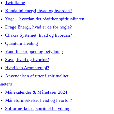
Twinflame
Kundalini energi, hvad og hvordan?
Yoga – hvordan det påvirker spiritualiteten
Drage Energi, hvad er de for nogle?
Chakra Systemet, hvad og hvordan?
Quantum Healing
Vand for kroppen og betydning
Søvn, hvad og hvorfor?
Hvad kan Aromaterapi?
Anvendelsen af urter i spiritualitet
aneter
Månekalender & Månefaser 2024
Måneformørkelse, hvad og hvorfor?
Solformørkelse, spirituel betydning