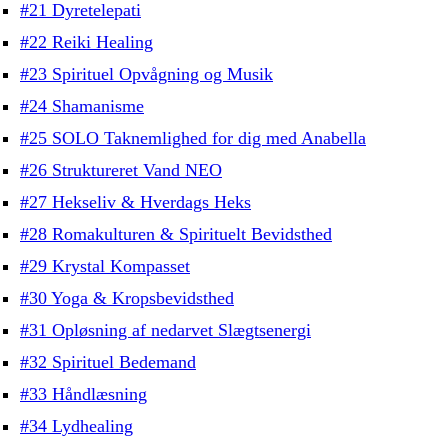
#21 Dyretelepati
#22 Reiki Healing
#23 Spirituel Opvågning og Musik
#24 Shamanisme
#25 SOLO Taknemlighed for dig med Anabella
#26 Struktureret Vand NEO
#27 Hekseliv & Hverdags Heks
#28 Romakulturen & Spirituelt Bevidsthed
#29 Krystal Kompasset
#30 Yoga & Kropsbevidsthed
#31 Opløsning af nedarvet Slægtsenergi
#32 Spirituel Bedemand
#33 Håndlæsning
#34 Lydhealing