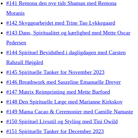
#141 Remona den nye tids Shaman med Remona
Moranis
#142 Skyggearbejdet med Trine Tao Lykkegaard
#143 Dans, Spiritualitet og kærlighed med Mette Oscar
Pedersen
#144 Spirituel Bevidsthed i dagligdagen med Carsten
Rahzull Højgård
#145 Spirituelle Tanker for November 2023
#146 Breathwork med Saszeline Emanuelle Dreyer
#147 Matrix Reimprinting med Mette Barfoed
#148 Den Spirituelle Læge med Marianne Kirkskov
#149 Mama Cacao & Ceremonier med Camille Namaste
#150 Spirituel Livsstil og Styling med Tini Owild
#151 Spirituelle Tanker for December 2023