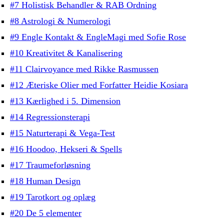
#7 Holistisk Behandler & RAB Ordning
#8 Astrologi & Numerologi
#9 Engle Kontakt & EngleMagi med Sofie Rose
#10 Kreativitet & Kanalisering
#11 Clairvoyance med Rikke Rasmussen
#12 Æteriske Olier med Forfatter Heidie Kosiara
#13 Kærlighed i 5. Dimension
#14 Regressionsterapi
#15 Naturterapi & Vega-Test
#16 Hoodoo, Hekseri & Spells
#17 Traumeforløsning
#18 Human Design
#19 Tarotkort og oplæg
#20 De 5 elementer