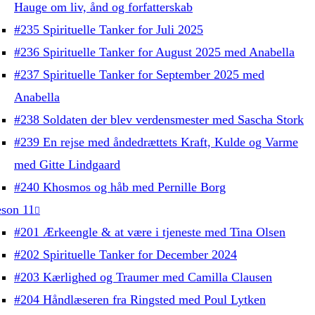
Hauge om liv, ånd og forfatterskab
#235 Spirituelle Tanker for Juli 2025
#236 Spirituelle Tanker for August 2025 med Anabella
#237 Spirituelle Tanker for September 2025 med
Anabella
#238 Soldaten der blev verdensmester med Sascha Stork
#239 En rejse med åndedrættets Kraft, Kulde og Varme
med Gitte Lindgaard
#240 Khosmos og håb med Pernille Borg
son 11
#201 Ærkeengle & at være i tjeneste med Tina Olsen
#202 Spirituelle Tanker for December 2024
#203 Kærlighed og Traumer med Camilla Clausen
#204 Håndlæseren fra Ringsted med Poul Lytken