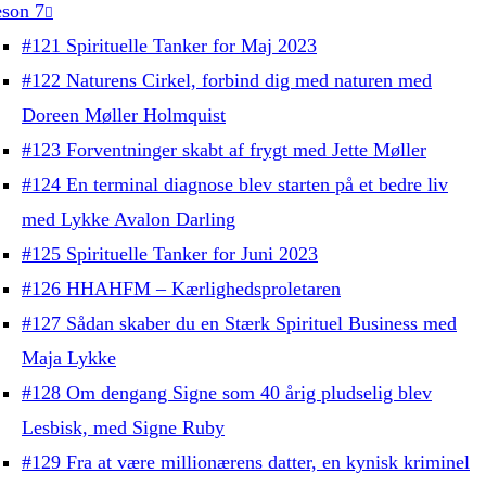
son 7
#121 Spirituelle Tanker for Maj 2023
#122 Naturens Cirkel, forbind dig med naturen med
Doreen Møller Holmquist
#123 Forventninger skabt af frygt med Jette Møller
#124 En terminal diagnose blev starten på et bedre liv
med Lykke Avalon Darling
#125 Spirituelle Tanker for Juni 2023
#126 HHAHFM – Kærlighedsproletaren
#127 Sådan skaber du en Stærk Spirituel Business med
Maja Lykke
#128 Om dengang Signe som 40 årig pludselig blev
Lesbisk, med Signe Ruby
#129 Fra at være millionærens datter, en kynisk kriminel