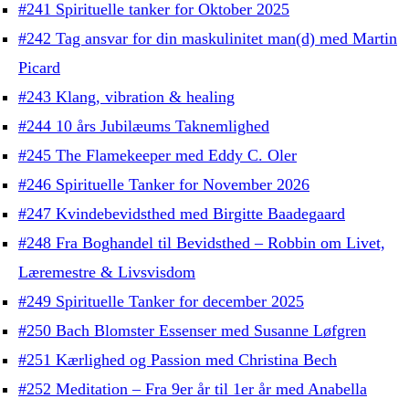
#241 Spirituelle tanker for Oktober 2025
#242 Tag ansvar for din maskulinitet man(d) med Martin
Picard
#243 Klang, vibration & healing
#244 10 års Jubilæums Taknemlighed
#245 The Flamekeeper med Eddy C. Oler
#246 Spirituelle Tanker for November 2026
#247 Kvindebevidsthed med Birgitte Baadegaard
#248 Fra Boghandel til Bevidsthed – Robbin om Livet,
Læremestre & Livsvisdom
#249 Spirituelle Tanker for december 2025
#250 Bach Blomster Essenser med Susanne Løfgren
#251 Kærlighed og Passion med Christina Bech
#252 Meditation – Fra 9er år til 1er år med Anabella