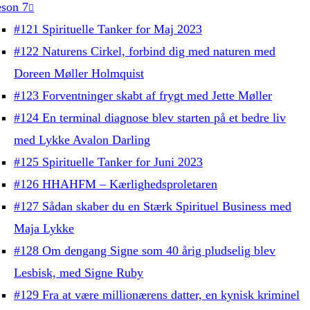
son 7
#121 Spirituelle Tanker for Maj 2023
#122 Naturens Cirkel, forbind dig med naturen med
Doreen Møller Holmquist
#123 Forventninger skabt af frygt med Jette Møller
#124 En terminal diagnose blev starten på et bedre liv
med Lykke Avalon Darling
#125 Spirituelle Tanker for Juni 2023
#126 HHAHFM – Kærlighedsproletaren
#127 Sådan skaber du en Stærk Spirituel Business med
Maja Lykke
#128 Om dengang Signe som 40 årig pludselig blev
Lesbisk, med Signe Ruby
#129 Fra at være millionærens datter, en kynisk kriminel