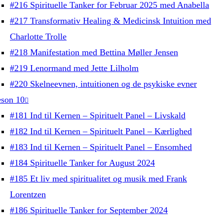
#216 Spirituelle Tanker for Februar 2025 med Anabella
#217 Transformativ Healing & Medicinsk Intuition med
Charlotte Trolle
#218 Manifestation med Bettina Møller Jensen
#219 Lenormand med Jette Lilholm
#220 Skelneevnen, intuitionen og de psykiske evner
son 10
#181 Ind til Kernen – Spirituelt Panel – Livskald
#182 Ind til Kernen – Spirituelt Panel – Kærlighed
#183 Ind til Kernen – Spirituelt Panel – Ensomhed
#184 Spirituelle Tanker for August 2024
#185 Et liv med spiritualitet og musik med Frank
Lorentzen
#186 Spirituelle Tanker for September 2024