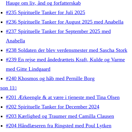
Hauge om liv, ånd og forfatterskab
#235 Spirituelle Tanker for Juli 2025
#236 Spirituelle Tanker for August 2025 med Anabella
#237 Spirituelle Tanker for September 2025 med
Anabella
#238 Soldaten der blev verdensmester med Sascha Stork
#239 En rejse med åndedrættets Kraft, Kulde og Varme
med Gitte Lindgaard
#240 Khosmos og håb med Pernille Borg
son 11
#201 Ærkeengle & at være i tjeneste med Tina Olsen
#202 Spirituelle Tanker for December 2024
#203 Kærlighed og Traumer med Camilla Clausen
#204 Håndlæseren fra Ringsted med Poul Lytken