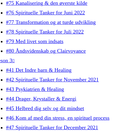
#75 Kanalisering & den øverste kilde
#76 Spirituelle Tanker for Juni 2022
#77 Transformation og at turde udvikling
#78 Spirituelle Tanker for Juli 2022
#79 Med livet som indsats
#80 Åndsvidenskab og Clairvoyance
son 3
#41 Det Indre barn & Healing
#42 Spirituelle Tanker for November 2021
#43 Psykiatrien & Healing
#44 Drager, Krystaller & Energi
#45 Helbred dig selv og dit mindset
#46 Kom af med din stress, en spirituel process
#47 Spirituelle Tanker for December 2021