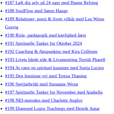
#187 Løft dig selv på 24 uger med Hanne Refsing
#188 SoulFlow med Søren Hauge
#189 Relationer, poesi & livets vilkår med Lea Wiese
Gosvig
#190 Risle, pædagogik med kærlighed først
#191 Spirituelle Tanker for Oktober 2024
#192 Coaching & Akupunktur med Kira Crillesen
#193 Livets hårde side & Livsmestring Terriik Pharell
#194 At være en spirituel kunstner med Sonja Lucien
#195 Den feminine vej med Teresa Thaning
#196 Spejlarbejde med Sussanne Wexø
#197 Spirituelle Tanker for November med Anabella
#198 NEI-metoden med Charlotte Anglov
#199 Diamond Logos Teachings med Henrik Amar