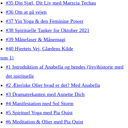
#35 Din Sjæl, Dit Liv med Marzcia Techau
#36 Om at gå vejen
#37 Yin Yoga & den Feminine Power
#38 Spirituelle Tanker for Oktober 2021
#39 Månefaser & Månemagi
#40 Hjertets Vej, Glædens Kilde
son 1
#1 Introduktion af Anabella og hendes (livs)historie med
det spirituelle
#2 Æteriske Olier hvad er det? Med Anabella
#3 Dramatrekanten med Annette Dich
#4 Manifestation med Sol Storm
#5 Spirituel Yoga med Pia Quist
#6 Meditation & Olier med Pia Quist