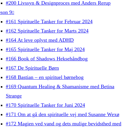
#200 Livssyn & Designproces med Anders Rerup
son 9
#161 Spirituelle Tanker for Februar 2024
#162 Spirituelle Tanker for Marts 2024
#164 At leve oplyst med ADHD
#165 Spirituelle Tanker for Maj 2024
#166 Book of Shadows Heksehåndbog
#167 De Spirituelle Børn
#168 Bastian – en spirituel børnebog
#169 Quantum Healing & Shamanisme med Betina
Strange
#170 Spirituelle Tanker for Juni 2024
#171 Om at gå den spirituelle vej med Susanne Wexø
#172 Magien ved vand og dets mulige bevidsthed med