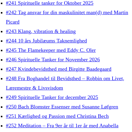
#241 Spirituelle tanker for Oktober 2025
#242 Tag ansvar for din maskulinitet man(d) med Martin
Picard
#243 Klang, vibration & healing
#244 10 års Jubilæums Taknemlighed
#245 The Flamekeeper med Eddy C. Oler
#246 Spirituelle Tanker for November 2026
#247 Kvindebevidsthed med Birgitte Baadegaard
#248 Fra Boghandel til Bevidsthed – Robbin om Livet,
Læremestre & Livsvisdom
#249 Spirituelle Tanker for december 2025
#250 Bach Blomster Essenser med Susanne Løfgren
#251 Kærlighed og Passion med Christina Bech
#252 Meditation – Fra 9er år til 1er år med Anabella