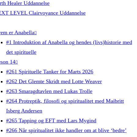
rth Healer Uddannelse
XT LEVEL Clairvoyance Uddannelse
em er Anabella
#1 Introduktion af Anabella og hendes (livs)historie med
det spirituelle
son 14
#261 Spirituelle Tanker for Marts 2026
#262 Det Glemte Skridt med Lotte Weaver
#263 Smaragdtavlen med Lukas Trolle
#264 Protreptik, filosofi og spiritualitet med Maibritt
Isberg Andersen
#265 Tapping og EFT med Lars Mygind
#266 Når spiritualitet ikke handler om at blive ‘bedre’