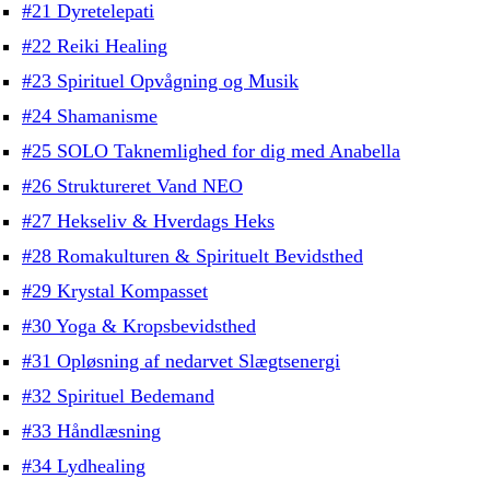
#21 Dyretelepati
#22 Reiki Healing
#23 Spirituel Opvågning og Musik
#24 Shamanisme
#25 SOLO Taknemlighed for dig med Anabella
#26 Struktureret Vand NEO
#27 Hekseliv & Hverdags Heks
#28 Romakulturen & Spirituelt Bevidsthed
#29 Krystal Kompasset
#30 Yoga & Kropsbevidsthed
#31 Opløsning af nedarvet Slægtsenergi
#32 Spirituel Bedemand
#33 Håndlæsning
#34 Lydhealing