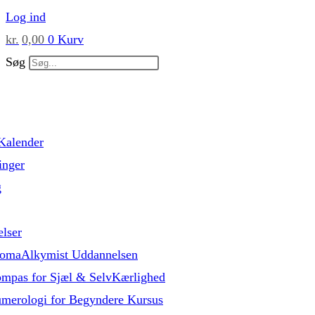
Skip
Log ind
to
kr.
0,00
0
Kurv
content
Søg
Kalender
inger
g
lser
omaAlkymist Uddannelsen
mpas for Sjæl & SelvKærlighed
merologi for Begyndere Kursus