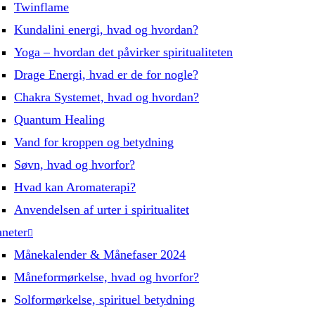
Twinflame
Kundalini energi, hvad og hvordan?
Yoga – hvordan det påvirker spiritualiteten
Drage Energi, hvad er de for nogle?
Chakra Systemet, hvad og hvordan?
Quantum Healing
Vand for kroppen og betydning
Søvn, hvad og hvorfor?
Hvad kan Aromaterapi?
Anvendelsen af urter i spiritualitet
aneter
Månekalender & Månefaser 2024
Måneformørkelse, hvad og hvorfor?
Solformørkelse, spirituel betydning