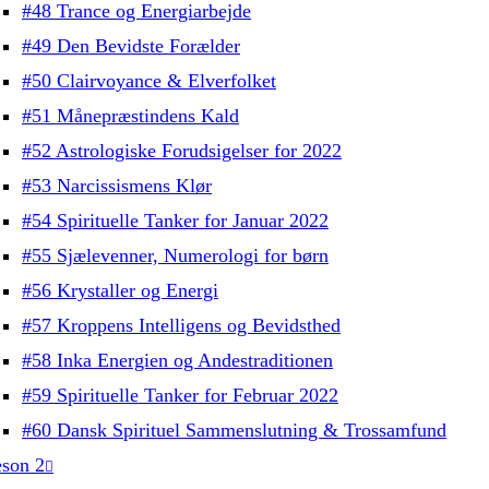
#48 Trance og Energiarbejde
#49 Den Bevidste Forælder
#50 Clairvoyance & Elverfolket
#51 Månepræstindens Kald
#52 Astrologiske Forudsigelser for 2022
#53 Narcissismens Klør
#54 Spirituelle Tanker for Januar 2022
#55 Sjælevenner, Numerologi for børn
#56 Krystaller og Energi
#57 Kroppens Intelligens og Bevidsthed
#58 Inka Energien og Andestraditionen
#59 Spirituelle Tanker for Februar 2022
#60 Dansk Spirituel Sammenslutning & Trossamfund
son 2