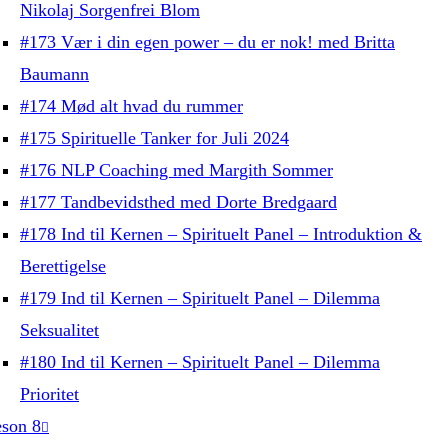
Nikolaj Sorgenfrei Blom
#173 Vær i din egen power – du er nok! med Britta
Baumann
#174 Mød alt hvad du rummer
#175 Spirituelle Tanker for Juli 2024
#176 NLP Coaching med Margith Sommer
#177 Tandbevidsthed med Dorte Bredgaard
#178 Ind til Kernen – Spirituelt Panel – Introduktion &
Berettigelse
#179 Ind til Kernen – Spirituelt Panel – Dilemma
Seksualitet
#180 Ind til Kernen – Spirituelt Panel – Dilemma
Prioritet
son 8