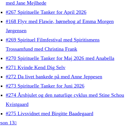
med Jane Mejlhede
#267 Spirituelle Tanker for April 2026
#168 Flyv med Flawie, børnebog af Emma Morgen
Jørgensen
#269 Spirituel Filmfestival med Spiritismens
Trossamfund med Christina Frank
#270 Spirituelle Tanker for Maj 2026 med Anabella
#271 Kvinde Kend Dig Selv
#272 Da livet bankede på med Anne Jeppesen
#273 Spirituelle Tanker for Juni 2026
#274 Årshjulet og den naturlige cyklus med Stine Schou
Kvistgaard
#275 Livsvidnet med Birgitte Baadegaard
son 13