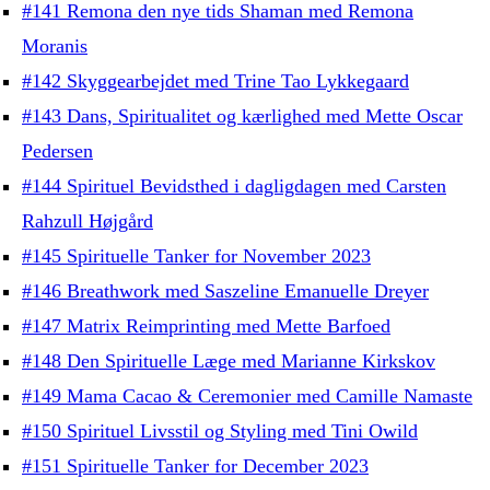
#141 Remona den nye tids Shaman med Remona
Moranis
#142 Skyggearbejdet med Trine Tao Lykkegaard
#143 Dans, Spiritualitet og kærlighed med Mette Oscar
Pedersen
#144 Spirituel Bevidsthed i dagligdagen med Carsten
Rahzull Højgård
#145 Spirituelle Tanker for November 2023
#146 Breathwork med Saszeline Emanuelle Dreyer
#147 Matrix Reimprinting med Mette Barfoed
#148 Den Spirituelle Læge med Marianne Kirkskov
#149 Mama Cacao & Ceremonier med Camille Namaste
#150 Spirituel Livsstil og Styling med Tini Owild
#151 Spirituelle Tanker for December 2023