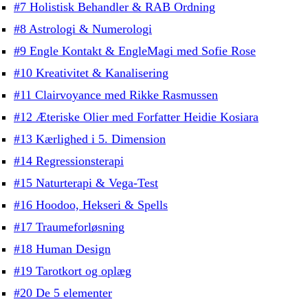
#7 Holistisk Behandler & RAB Ordning
#8 Astrologi & Numerologi
#9 Engle Kontakt & EngleMagi med Sofie Rose
#10 Kreativitet & Kanalisering
#11 Clairvoyance med Rikke Rasmussen
#12 Æteriske Olier med Forfatter Heidie Kosiara
#13 Kærlighed i 5. Dimension
#14 Regressionsterapi
#15 Naturterapi & Vega-Test
#16 Hoodoo, Hekseri & Spells
#17 Traumeforløsning
#18 Human Design
#19 Tarotkort og oplæg
#20 De 5 elementer