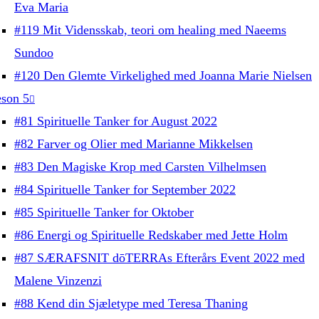
Eva Maria
#119 Mit Vidensskab, teori om healing med Naeems
Sundoo
#120 Den Glemte Virkelighed med Joanna Marie Nielsen
son 5
#81 Spirituelle Tanker for August 2022
#82 Farver og Olier med Marianne Mikkelsen
#83 Den Magiske Krop med Carsten Vilhelmsen
#84 Spirituelle Tanker for September 2022
#85 Spirituelle Tanker for Oktober
#86 Energi og Spirituelle Redskaber med Jette Holm
#87 SÆRAFSNIT dōTERRAs Efterårs Event 2022 med
Malene Vinzenzi
#88 Kend din Sjæletype med Teresa Thaning