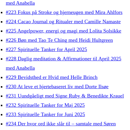
med Anabella
#223 Fokus på Stroke og hjerneugen med Mira Ahlfors
#224 Cacao Journal og Ritualer med Camille Namaste
#225 Angelpower, energi og magi med Lolita Solsikke
#226 Bøn med Tao Te Ching med Heidi Hultgreen
#227 Spirituelle Tanker for April 2025
#228 Daglig meditation & Affirmationer til April 2025
med Anabella
#229 Bevidsthed er Hvid med Helle Brinch
#230 At leve et hjertebaseret liv med Dorte Ilsøe
#231 Uundgåeligt med Signe Ruby & Benedikte Krauel
#232 Spirituelle Tanker for Maj 2025
#233 Spirituelle Tanker for Juni 2025
#234 Der hvor ord ikke slår til – samtale med Søren