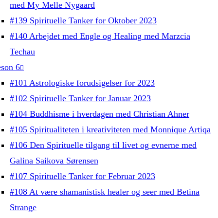
med My Melle Nygaard
#139 Spirituelle Tanker for Oktober 2023
#140 Arbejdet med Engle og Healing med Marzcia
Techau
son 6
#101 Astrologiske forudsigelser for 2023
#102 Spirituelle Tanker for Januar 2023
#104 Buddhisme i hverdagen med Christian Ahner
#105 Spiritualiteten i kreativiteten med Monnique Artiqa
#106 Den Spirituelle tilgang til livet og evnerne med
Galina Saikova Sørensen
#107 Spirituelle Tanker for Februar 2023
#108 At være shamanistisk healer og seer med Betina
Strange