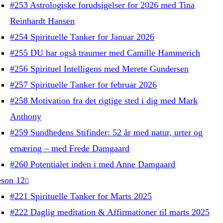
#253 Astrologiske forudsigelser for 2026 med Tina
Reinhardt Hansen
#254 Spirituelle Tanker for Januar 2026
#255 DU har også traumer med Camille Hammerich
#256 Spirituel Intelligens med Merete Gundersen
#257 Spirituelle Tanker for februar 2026
#258 Motivation fra det rigtige sted i dig med Mark
Anthony
#259 Sundhedens Stifinder: 52 år med natur, urter og
ernæring – med Frede Damgaard
#260 Potentialet inden i med Anne Damgaard
son 12
#221 Spirituelle Tanker for Marts 2025
#222 Daglig meditation & Affirmationer til marts 2025