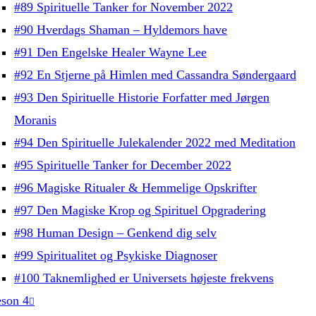
#89 Spirituelle Tanker for November 2022
#90 Hverdags Shaman – Hyldemors have
#91 Den Engelske Healer Wayne Lee
#92 En Stjerne på Himlen med Cassandra Søndergaard
#93 Den Spirituelle Historie Forfatter med Jørgen
Moranis
#94 Den Spirituelle Julekalender 2022 med Meditation
#95 Spirituelle Tanker for December 2022
#96 Magiske Ritualer & Hemmelige Opskrifter
#97 Den Magiske Krop og Spirituel Opgradering
#98 Human Design – Genkend dig selv
#99 Spiritualitet og Psykiske Diagnoser
#100 Taknemlighed er Universets højeste frekvens
son 4