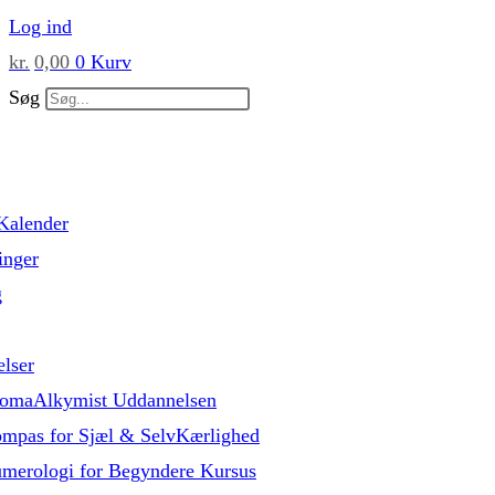
Skip
Log ind
to
kr.
0,00
0
Kurv
content
Søg
Kalender
inger
g
lser
omaAlkymist Uddannelsen
mpas for Sjæl & SelvKærlighed
merologi for Begyndere Kursus