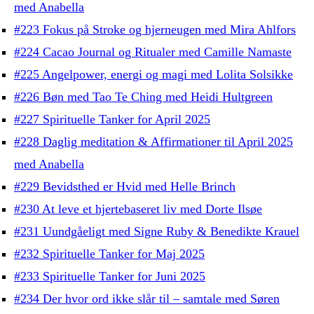
med Anabella
#223 Fokus på Stroke og hjerneugen med Mira Ahlfors
#224 Cacao Journal og Ritualer med Camille Namaste
#225 Angelpower, energi og magi med Lolita Solsikke
#226 Bøn med Tao Te Ching med Heidi Hultgreen
#227 Spirituelle Tanker for April 2025
#228 Daglig meditation & Affirmationer til April 2025
med Anabella
#229 Bevidsthed er Hvid med Helle Brinch
#230 At leve et hjertebaseret liv med Dorte Ilsøe
#231 Uundgåeligt med Signe Ruby & Benedikte Krauel
#232 Spirituelle Tanker for Maj 2025
#233 Spirituelle Tanker for Juni 2025
#234 Der hvor ord ikke slår til – samtale med Søren