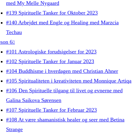
med My Melle Nygaard
#139 Spirituelle Tanker for Oktober 2023
#140 Arbejdet med Engle og Healing med Marzcia
Techau
son 6
#101 Astrologiske forudsigelser for 2023
#102 Spirituelle Tanker for Januar 2023
#104 Buddhisme i hverdagen med Christian Ahner
#105 Spiritualiteten i kreativiteten med Monnique Artiqa
#106 Den Spirituelle tilgang til livet og evnerne med
Galina Saikova Sørensen
#107 Spirituelle Tanker for Februar 2023
#108 At være shamanistisk healer og seer med Betina
Strange