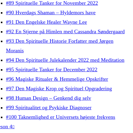
#89 Spirituelle Tanker for November 2022
#90 Hverdags Shaman – Hyldemors have
#91 Den Engelske Healer Wayne Lee
#92 En Stjerne på Himlen med Cassandra Søndergaard
#93 Den Spirituelle Historie Forfatter med Jørgen
Moranis
#94 Den Spirituelle Julekalender 2022 med Meditation
#95 Spirituelle Tanker for December 2022
#96 Magiske Ritualer & Hemmelige Opskrifter
#97 Den Magiske Krop og Spirituel Opgradering
#98 Human Design – Genkend dig selv
#99 Spiritualitet og Psykiske Diagnoser
#100 Taknemlighed er Universets højeste frekvens
son 4