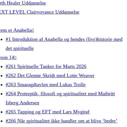
rth Healer Uddannelse
XT LEVEL Clairvoyance Uddannelse
em er Anabella
#1 Introduktion af Anabella og hendes (livs)historie med
det spirituelle
son 14
#261 Spirituelle Tanker for Marts 2026
#262 Det Glemte Skridt med Lotte Weaver
#263 Smaragdtavlen med Lukas Trolle
#264 Protreptik, filosofi og spiritualitet med Maibritt
Isberg Andersen
#265 Tapping og EFT med Lars Mygind
#266 Når spiritualitet ikke handler om at blive ‘bedre’