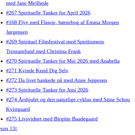
med Jane Mejlhede
#267 Spirituelle Tanker for April 2026
#168 Flyv med Flawie, børnebog af Emma Morgen
Jørgensen
#269 Spirituel Filmfestival med Spiritismens
Trossamfund med Christina Frank
#270 Spirituelle Tanker for Maj 2026 med Anabella
#271 Kvinde Kend Dig Selv
#272 Da livet bankede på med Anne Jeppesen
#273 Spirituelle Tanker for Juni 2026
#274 Årshjulet og den naturlige cyklus med Stine Schou
Kvistgaard
#275 Livsvidnet med Birgitte Baadegaard
son 13