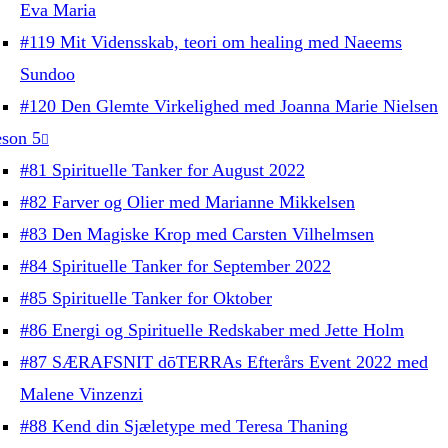
Eva Maria
#119 Mit Vidensskab, teori om healing med Naeems
Sundoo
#120 Den Glemte Virkelighed med Joanna Marie Nielsen
son 5
#81 Spirituelle Tanker for August 2022
#82 Farver og Olier med Marianne Mikkelsen
#83 Den Magiske Krop med Carsten Vilhelmsen
#84 Spirituelle Tanker for September 2022
#85 Spirituelle Tanker for Oktober
#86 Energi og Spirituelle Redskaber med Jette Holm
#87 SÆRAFSNIT dōTERRAs Efterårs Event 2022 med
Malene Vinzenzi
#88 Kend din Sjæletype med Teresa Thaning