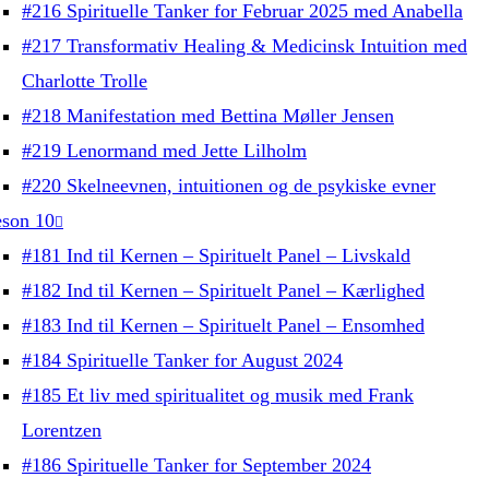
#216 Spirituelle Tanker for Februar 2025 med Anabella
#217 Transformativ Healing & Medicinsk Intuition med
Charlotte Trolle
#218 Manifestation med Bettina Møller Jensen
#219 Lenormand med Jette Lilholm
#220 Skelneevnen, intuitionen og de psykiske evner
son 10
#181 Ind til Kernen – Spirituelt Panel – Livskald
#182 Ind til Kernen – Spirituelt Panel – Kærlighed
#183 Ind til Kernen – Spirituelt Panel – Ensomhed
#184 Spirituelle Tanker for August 2024
#185 Et liv med spiritualitet og musik med Frank
Lorentzen
#186 Spirituelle Tanker for September 2024