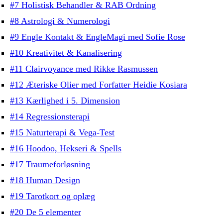
#7 Holistisk Behandler & RAB Ordning
#8 Astrologi & Numerologi
#9 Engle Kontakt & EngleMagi med Sofie Rose
#10 Kreativitet & Kanalisering
#11 Clairvoyance med Rikke Rasmussen
#12 Æteriske Olier med Forfatter Heidie Kosiara
#13 Kærlighed i 5. Dimension
#14 Regressionsterapi
#15 Naturterapi & Vega-Test
#16 Hoodoo, Hekseri & Spells
#17 Traumeforløsning
#18 Human Design
#19 Tarotkort og oplæg
#20 De 5 elementer