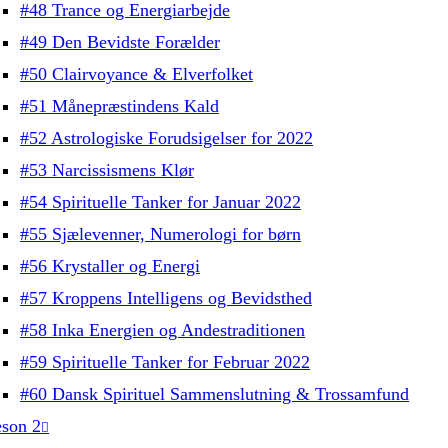
#48 Trance og Energiarbejde
#49 Den Bevidste Forælder
#50 Clairvoyance & Elverfolket
#51 Månepræstindens Kald
#52 Astrologiske Forudsigelser for 2022
#53 Narcissismens Klør
#54 Spirituelle Tanker for Januar 2022
#55 Sjælevenner, Numerologi for børn
#56 Krystaller og Energi
#57 Kroppens Intelligens og Bevidsthed
#58 Inka Energien og Andestraditionen
#59 Spirituelle Tanker for Februar 2022
#60 Dansk Spirituel Sammenslutning & Trossamfund
son 2