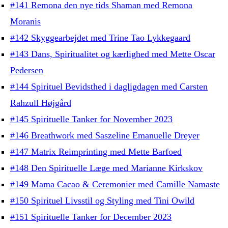
#141 Remona den nye tids Shaman med Remona
Moranis
#142 Skyggearbejdet med Trine Tao Lykkegaard
#143 Dans, Spiritualitet og kærlighed med Mette Oscar
Pedersen
#144 Spirituel Bevidsthed i dagligdagen med Carsten
Rahzull Højgård
#145 Spirituelle Tanker for November 2023
#146 Breathwork med Saszeline Emanuelle Dreyer
#147 Matrix Reimprinting med Mette Barfoed
#148 Den Spirituelle Læge med Marianne Kirkskov
#149 Mama Cacao & Ceremonier med Camille Namaste
#150 Spirituel Livsstil og Styling med Tini Owild
#151 Spirituelle Tanker for December 2023