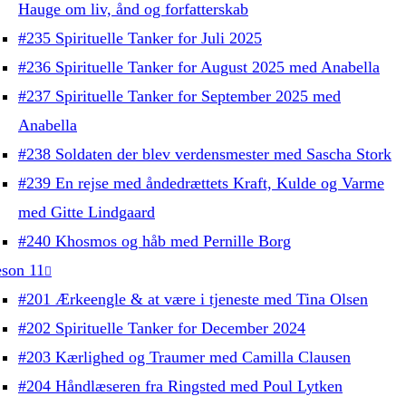
Hauge om liv, ånd og forfatterskab
#235 Spirituelle Tanker for Juli 2025
#236 Spirituelle Tanker for August 2025 med Anabella
#237 Spirituelle Tanker for September 2025 med
Anabella
#238 Soldaten der blev verdensmester med Sascha Stork
#239 En rejse med åndedrættets Kraft, Kulde og Varme
med Gitte Lindgaard
#240 Khosmos og håb med Pernille Borg
son 11
#201 Ærkeengle & at være i tjeneste med Tina Olsen
#202 Spirituelle Tanker for December 2024
#203 Kærlighed og Traumer med Camilla Clausen
#204 Håndlæseren fra Ringsted med Poul Lytken