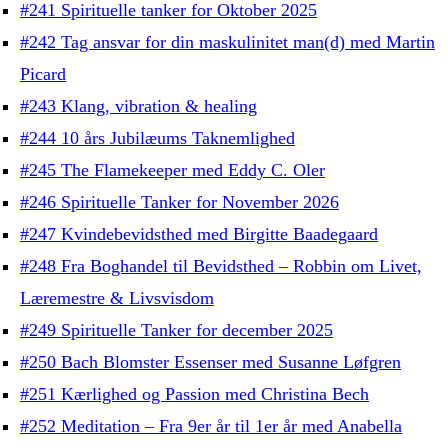
#241 Spirituelle tanker for Oktober 2025
#242 Tag ansvar for din maskulinitet man(d) med Martin
Picard
#243 Klang, vibration & healing
#244 10 års Jubilæums Taknemlighed
#245 The Flamekeeper med Eddy C. Oler
#246 Spirituelle Tanker for November 2026
#247 Kvindebevidsthed med Birgitte Baadegaard
#248 Fra Boghandel til Bevidsthed – Robbin om Livet,
Læremestre & Livsvisdom
#249 Spirituelle Tanker for december 2025
#250 Bach Blomster Essenser med Susanne Løfgren
#251 Kærlighed og Passion med Christina Bech
#252 Meditation – Fra 9er år til 1er år med Anabella