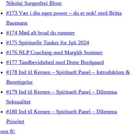
Nikolaj Sorgenfrei Blom
#173 Vær i din egen power – du er nok! med Britta
Baumann
#174 Mød alt hvad du rummer
#175 Spirituelle Tanker for Juli 2024
#176 NLP Coaching med Margith Sommer
#177 Tandbevidsthed med Dorte Bredgaard
#178 Ind til Kernen – Spirituelt Panel – Introduktion &
Berettigelse
#179 Ind til Kernen – Spirituelt Panel – Dilemma
Seksualitet
#180 Ind til Kernen – Spirituelt Panel – Dilemma
Prioritet
son 8