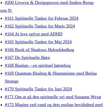
#200 Livssyn & Designproces med Anders Rerup
son 9
#161 Spirituelle Tanker for Februar 2024
#162 Spirituelle Tanker for Marts 2024
#164 At leve oplyst med ADHD
#165 Spirituelle Tanker for Maj 2024
#166 Book of Shadows Heksehåndbog
#167 De Spirituelle Børn
#168 Bastian – en spirituel børnebog
#169 Quantum Healing & Shamanisme med Betina
Strange
#170 Spirituelle Tanker for Juni 2024
#171 Om at gå den spirituelle vej med Susanne Wexø
#172 Magien ved vand og dets mulige bevidsthed med