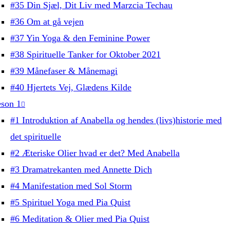
#35 Din Sjæl, Dit Liv med Marzcia Techau
#36 Om at gå vejen
#37 Yin Yoga & den Feminine Power
#38 Spirituelle Tanker for Oktober 2021
#39 Månefaser & Månemagi
#40 Hjertets Vej, Glædens Kilde
son 1
#1 Introduktion af Anabella og hendes (livs)historie med
det spirituelle
#2 Æteriske Olier hvad er det? Med Anabella
#3 Dramatrekanten med Annette Dich
#4 Manifestation med Sol Storm
#5 Spirituel Yoga med Pia Quist
#6 Meditation & Olier med Pia Quist