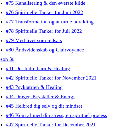
#75 Kanalisering & den øverste kilde
#76 Spirituelle Tanker for Juni 2022
#77 Transformation og at turde udvikling
#78 Spirituelle Tanker for Juli 2022
#79 Med livet som indsats
#80 Åndsvidenskab og Clairvoyance
son 3
#41 Det Indre barn & Healing
#42 Spirituelle Tanker for November 2021
#43 Psykiatrien & Healing
#44 Drager, Krystaller & Energi
#45 Helbred dig selv og dit mindset
#46 Kom af med din stress, en spirituel process
#47 Spirituelle Tanker for December 2021