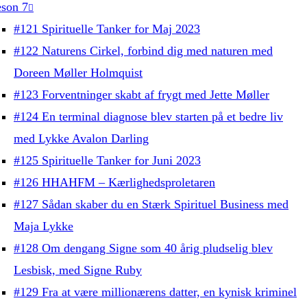
son 7
#121 Spirituelle Tanker for Maj 2023
#122 Naturens Cirkel, forbind dig med naturen med
Doreen Møller Holmquist
#123 Forventninger skabt af frygt med Jette Møller
#124 En terminal diagnose blev starten på et bedre liv
med Lykke Avalon Darling
#125 Spirituelle Tanker for Juni 2023
#126 HHAHFM – Kærlighedsproletaren
#127 Sådan skaber du en Stærk Spirituel Business med
Maja Lykke
#128 Om dengang Signe som 40 årig pludselig blev
Lesbisk, med Signe Ruby
#129 Fra at være millionærens datter, en kynisk kriminel