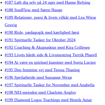
#187 Løft dig selv på 24 uger med Hanne Refsing
#188 SoulFlow med Søren Hauge
#189 Relationer, poesi & livets vilkår med Lea Wiese
Gosvig
#190 Risle, pædagogik med kærlighed først
#191 Spirituelle Tanker for Oktober 2024
#192 Coaching & Akupunktur med Kira Crillesen
#193 Livets hårde side & Livsmestring Terriik Pharell
#194 At være en spirituel kunstner med Sonja Lucien
#195 Den feminine vej med Teresa Thaning
#196 Spejlarbejde med Sussanne Wexø
#197 Spirituelle Tanker for November med Anabella
#198 NEI-metoden med Charlotte Anglov
#199 Diamond Logos Teachings med Henrik Amar