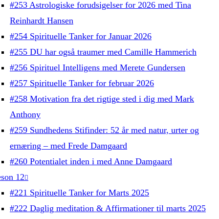
#253 Astrologiske forudsigelser for 2026 med Tina
Reinhardt Hansen
#254 Spirituelle Tanker for Januar 2026
#255 DU har også traumer med Camille Hammerich
#256 Spirituel Intelligens med Merete Gundersen
#257 Spirituelle Tanker for februar 2026
#258 Motivation fra det rigtige sted i dig med Mark
Anthony
#259 Sundhedens Stifinder: 52 år med natur, urter og
ernæring – med Frede Damgaard
#260 Potentialet inden i med Anne Damgaard
son 12
#221 Spirituelle Tanker for Marts 2025
#222 Daglig meditation & Affirmationer til marts 2025