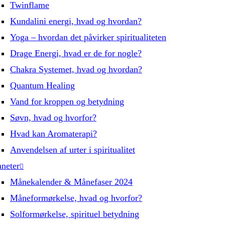
Twinflame
Kundalini energi, hvad og hvordan?
Yoga – hvordan det påvirker spiritualiteten
Drage Energi, hvad er de for nogle?
Chakra Systemet, hvad og hvordan?
Quantum Healing
Vand for kroppen og betydning
Søvn, hvad og hvorfor?
Hvad kan Aromaterapi?
Anvendelsen af urter i spiritualitet
aneter
Månekalender & Månefaser 2024
Måneformørkelse, hvad og hvorfor?
Solformørkelse, spirituel betydning