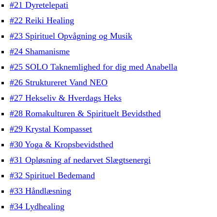
#21 Dyretelepati
#22 Reiki Healing
#23 Spirituel Opvågning og Musik
#24 Shamanisme
#25 SOLO Taknemlighed for dig med Anabella
#26 Struktureret Vand NEO
#27 Hekseliv & Hverdags Heks
#28 Romakulturen & Spirituelt Bevidsthed
#29 Krystal Kompasset
#30 Yoga & Kropsbevidsthed
#31 Opløsning af nedarvet Slægtsenergi
#32 Spirituel Bedemand
#33 Håndlæsning
#34 Lydhealing