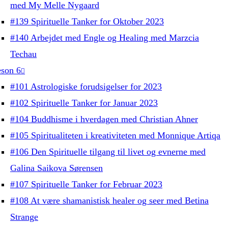
med My Melle Nygaard
#139 Spirituelle Tanker for Oktober 2023
#140 Arbejdet med Engle og Healing med Marzcia
Techau
son 6
#101 Astrologiske forudsigelser for 2023
#102 Spirituelle Tanker for Januar 2023
#104 Buddhisme i hverdagen med Christian Ahner
#105 Spiritualiteten i kreativiteten med Monnique Artiqa
#106 Den Spirituelle tilgang til livet og evnerne med
Galina Saikova Sørensen
#107 Spirituelle Tanker for Februar 2023
#108 At være shamanistisk healer og seer med Betina
Strange