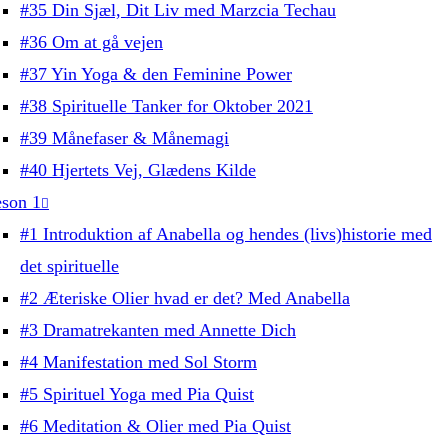
#35 Din Sjæl, Dit Liv med Marzcia Techau
#36 Om at gå vejen
#37 Yin Yoga & den Feminine Power
#38 Spirituelle Tanker for Oktober 2021
#39 Månefaser & Månemagi
#40 Hjertets Vej, Glædens Kilde
son 1
#1 Introduktion af Anabella og hendes (livs)historie med
det spirituelle
#2 Æteriske Olier hvad er det? Med Anabella
#3 Dramatrekanten med Annette Dich
#4 Manifestation med Sol Storm
#5 Spirituel Yoga med Pia Quist
#6 Meditation & Olier med Pia Quist