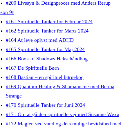
#200 Livssyn & Designproces med Anders Rerup
son 9
#161 Spirituelle Tanker for Februar 2024
#162 Spirituelle Tanker for Marts 2024
#164 At leve oplyst med ADHD
#165 Spirituelle Tanker for Maj 2024
#166 Book of Shadows Heksehåndbog
#167 De Spirituelle Børn
#168 Bastian – en spirituel børnebog
#169 Quantum Healing & Shamanisme med Betina
Strange
#170 Spirituelle Tanker for Juni 2024
#171 Om at gå den spirituelle vej med Susanne Wexø
#172 Magien ved vand og dets mulige bevidsthed med