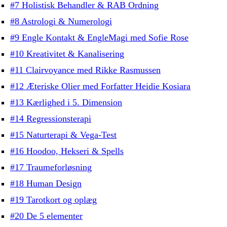
#7 Holistisk Behandler & RAB Ordning
#8 Astrologi & Numerologi
#9 Engle Kontakt & EngleMagi med Sofie Rose
#10 Kreativitet & Kanalisering
#11 Clairvoyance med Rikke Rasmussen
#12 Æteriske Olier med Forfatter Heidie Kosiara
#13 Kærlighed i 5. Dimension
#14 Regressionsterapi
#15 Naturterapi & Vega-Test
#16 Hoodoo, Hekseri & Spells
#17 Traumeforløsning
#18 Human Design
#19 Tarotkort og oplæg
#20 De 5 elementer