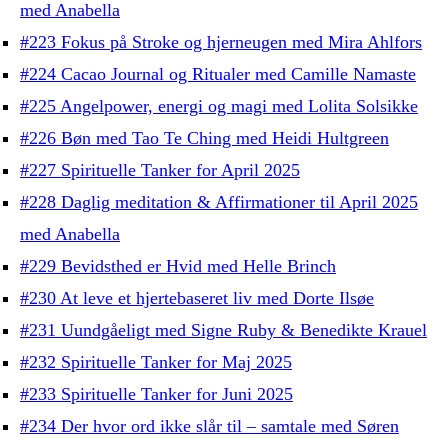
med Anabella
#223 Fokus på Stroke og hjerneugen med Mira Ahlfors
#224 Cacao Journal og Ritualer med Camille Namaste
#225 Angelpower, energi og magi med Lolita Solsikke
#226 Bøn med Tao Te Ching med Heidi Hultgreen
#227 Spirituelle Tanker for April 2025
#228 Daglig meditation & Affirmationer til April 2025
med Anabella
#229 Bevidsthed er Hvid med Helle Brinch
#230 At leve et hjertebaseret liv med Dorte Ilsøe
#231 Uundgåeligt med Signe Ruby & Benedikte Krauel
#232 Spirituelle Tanker for Maj 2025
#233 Spirituelle Tanker for Juni 2025
#234 Der hvor ord ikke slår til – samtale med Søren