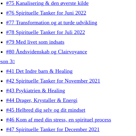
#75 Kanalisering & den øverste kilde
#76 Spirituelle Tanker for Juni 2022
#77 Transformation og at turde udvikling
#78 Spirituelle Tanker for Juli 2022
#79 Med livet som indsats
#80 Åndsvidenskab og Clairvoyance
son 3
#41 Det Indre barn & Healing
#42 Spirituelle Tanker for November 2021
#43 Psykiatrien & Healing
#44 Drager, Krystaller & Energi
#45 Helbred dig selv og dit mindset
#46 Kom af med din stress, en spirituel process
#47 Spirituelle Tanker for December 2021