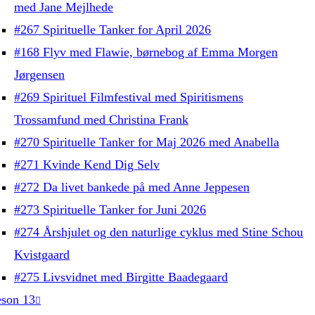
med Jane Mejlhede
#267 Spirituelle Tanker for April 2026
#168 Flyv med Flawie, børnebog af Emma Morgen
Jørgensen
#269 Spirituel Filmfestival med Spiritismens
Trossamfund med Christina Frank
#270 Spirituelle Tanker for Maj 2026 med Anabella
#271 Kvinde Kend Dig Selv
#272 Da livet bankede på med Anne Jeppesen
#273 Spirituelle Tanker for Juni 2026
#274 Årshjulet og den naturlige cyklus med Stine Schou
Kvistgaard
#275 Livsvidnet med Birgitte Baadegaard
son 13