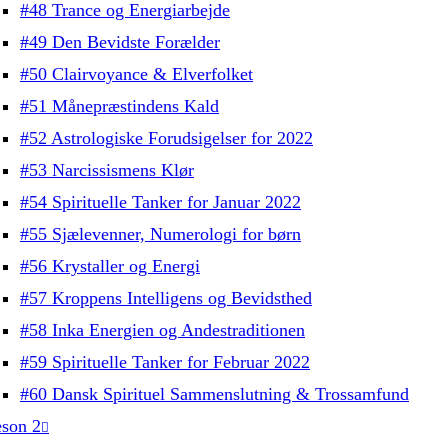
#48 Trance og Energiarbejde
#49 Den Bevidste Forælder
#50 Clairvoyance & Elverfolket
#51 Månepræstindens Kald
#52 Astrologiske Forudsigelser for 2022
#53 Narcissismens Klør
#54 Spirituelle Tanker for Januar 2022
#55 Sjælevenner, Numerologi for børn
#56 Krystaller og Energi
#57 Kroppens Intelligens og Bevidsthed
#58 Inka Energien og Andestraditionen
#59 Spirituelle Tanker for Februar 2022
#60 Dansk Spirituel Sammenslutning & Trossamfund
son 2