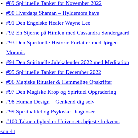
#89 Spirituelle Tanker for November 2022
#90 Hverdags Shaman – Hyldemors have
#91 Den Engelske Healer Wayne Lee
#92 En Stjerne på Himlen med Cassandra Søndergaard
#93 Den Spirituelle Historie Forfatter med Jørgen
Moranis
#94 Den Spirituelle Julekalender 2022 med Meditation
#95 Spirituelle Tanker for December 2022
#96 Magiske Ritualer & Hemmelige Opskrifter
#97 Den Magiske Krop og Spirituel Opgradering
#98 Human Design – Genkend dig selv
#99 Spiritualitet og Psykiske Diagnoser
#100 Taknemlighed er Universets højeste frekvens
son 4