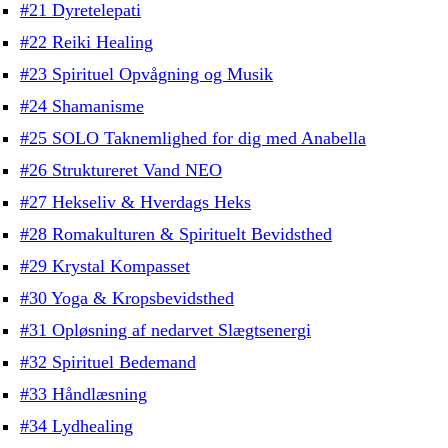
#21 Dyretelepati
#22 Reiki Healing
#23 Spirituel Opvågning og Musik
#24 Shamanisme
#25 SOLO Taknemlighed for dig med Anabella
#26 Struktureret Vand NEO
#27 Hekseliv & Hverdags Heks
#28 Romakulturen & Spirituelt Bevidsthed
#29 Krystal Kompasset
#30 Yoga & Kropsbevidsthed
#31 Opløsning af nedarvet Slægtsenergi
#32 Spirituel Bedemand
#33 Håndlæsning
#34 Lydhealing