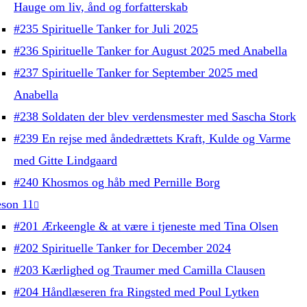
Hauge om liv, ånd og forfatterskab
#235 Spirituelle Tanker for Juli 2025
#236 Spirituelle Tanker for August 2025 med Anabella
#237 Spirituelle Tanker for September 2025 med
Anabella
#238 Soldaten der blev verdensmester med Sascha Stork
#239 En rejse med åndedrættets Kraft, Kulde og Varme
med Gitte Lindgaard
#240 Khosmos og håb med Pernille Borg
son 11
#201 Ærkeengle & at være i tjeneste med Tina Olsen
#202 Spirituelle Tanker for December 2024
#203 Kærlighed og Traumer med Camilla Clausen
#204 Håndlæseren fra Ringsted med Poul Lytken