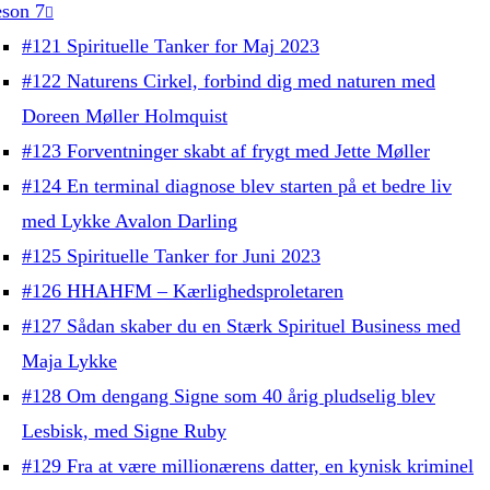
son 7
#121 Spirituelle Tanker for Maj 2023
#122 Naturens Cirkel, forbind dig med naturen med
Doreen Møller Holmquist
#123 Forventninger skabt af frygt med Jette Møller
#124 En terminal diagnose blev starten på et bedre liv
med Lykke Avalon Darling
#125 Spirituelle Tanker for Juni 2023
#126 HHAHFM – Kærlighedsproletaren
#127 Sådan skaber du en Stærk Spirituel Business med
Maja Lykke
#128 Om dengang Signe som 40 årig pludselig blev
Lesbisk, med Signe Ruby
#129 Fra at være millionærens datter, en kynisk kriminel