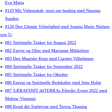
Eva Maria
#119 Mit Vidensskab, teori om healing med Naeems
Sundoo
#120 Den Glemte Virkelighed med Joanna Marie Nielsen
son 5
#81 Spirituelle Tanker for August 2022
#82 Farver og Olier med Marianne Mikkelsen
#83 Den Magiske Krop med Carsten Vilhelmsen
#84 Spirituelle Tanker for September 2022
#85 Spirituelle Tanker for Oktober
#86 Energi og Spirituelle Redskaber med Jette Holm
#87 SÆRAFSNIT dōTERRAs Efterårs Event 2022 med
Malene Vinzenzi
#88 Kend din Sjæletype med Teresa Thaning