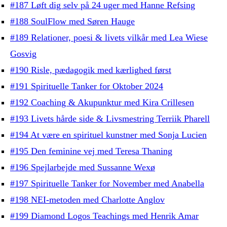
#187 Løft dig selv på 24 uger med Hanne Refsing
#188 SoulFlow med Søren Hauge
#189 Relationer, poesi & livets vilkår med Lea Wiese
Gosvig
#190 Risle, pædagogik med kærlighed først
#191 Spirituelle Tanker for Oktober 2024
#192 Coaching & Akupunktur med Kira Crillesen
#193 Livets hårde side & Livsmestring Terriik Pharell
#194 At være en spirituel kunstner med Sonja Lucien
#195 Den feminine vej med Teresa Thaning
#196 Spejlarbejde med Sussanne Wexø
#197 Spirituelle Tanker for November med Anabella
#198 NEI-metoden med Charlotte Anglov
#199 Diamond Logos Teachings med Henrik Amar