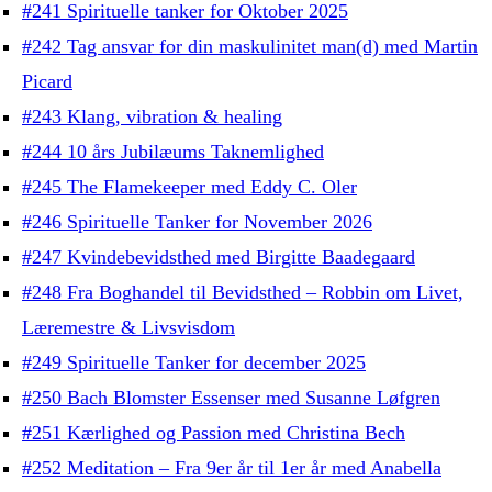
#241 Spirituelle tanker for Oktober 2025
#242 Tag ansvar for din maskulinitet man(d) med Martin
Picard
#243 Klang, vibration & healing
#244 10 års Jubilæums Taknemlighed
#245 The Flamekeeper med Eddy C. Oler
#246 Spirituelle Tanker for November 2026
#247 Kvindebevidsthed med Birgitte Baadegaard
#248 Fra Boghandel til Bevidsthed – Robbin om Livet,
Læremestre & Livsvisdom
#249 Spirituelle Tanker for december 2025
#250 Bach Blomster Essenser med Susanne Løfgren
#251 Kærlighed og Passion med Christina Bech
#252 Meditation – Fra 9er år til 1er år med Anabella