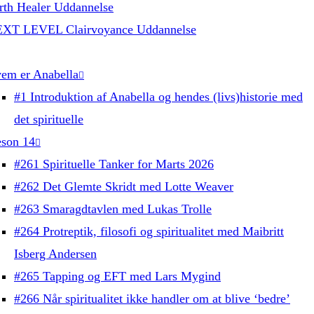
rth Healer Uddannelse
XT LEVEL Clairvoyance Uddannelse
em er Anabella
#1 Introduktion af Anabella og hendes (livs)historie med
det spirituelle
son 14
#261 Spirituelle Tanker for Marts 2026
#262 Det Glemte Skridt med Lotte Weaver
#263 Smaragdtavlen med Lukas Trolle
#264 Protreptik, filosofi og spiritualitet med Maibritt
Isberg Andersen
#265 Tapping og EFT med Lars Mygind
#266 Når spiritualitet ikke handler om at blive ‘bedre’