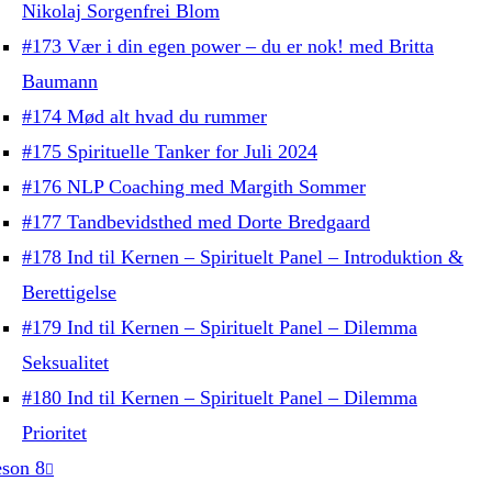
Nikolaj Sorgenfrei Blom
#173 Vær i din egen power – du er nok! med Britta
Baumann
#174 Mød alt hvad du rummer
#175 Spirituelle Tanker for Juli 2024
#176 NLP Coaching med Margith Sommer
#177 Tandbevidsthed med Dorte Bredgaard
#178 Ind til Kernen – Spirituelt Panel – Introduktion &
Berettigelse
#179 Ind til Kernen – Spirituelt Panel – Dilemma
Seksualitet
#180 Ind til Kernen – Spirituelt Panel – Dilemma
Prioritet
son 8