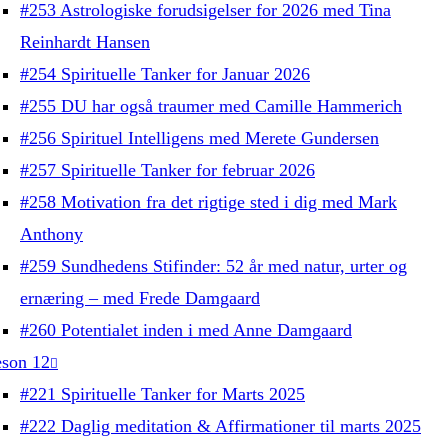
#253 Astrologiske forudsigelser for 2026 med Tina
Reinhardt Hansen
#254 Spirituelle Tanker for Januar 2026
#255 DU har også traumer med Camille Hammerich
#256 Spirituel Intelligens med Merete Gundersen
#257 Spirituelle Tanker for februar 2026
#258 Motivation fra det rigtige sted i dig med Mark
Anthony
#259 Sundhedens Stifinder: 52 år med natur, urter og
ernæring – med Frede Damgaard
#260 Potentialet inden i med Anne Damgaard
son 12
#221 Spirituelle Tanker for Marts 2025
#222 Daglig meditation & Affirmationer til marts 2025