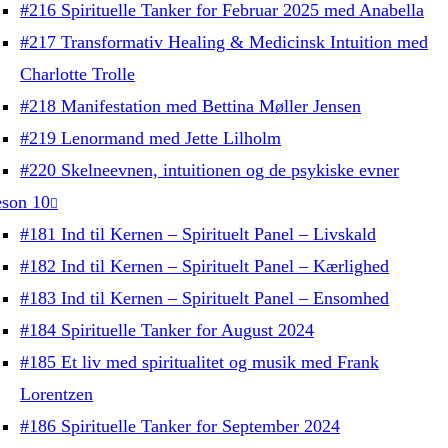
#216 Spirituelle Tanker for Februar 2025 med Anabella
#217 Transformativ Healing & Medicinsk Intuition med
Charlotte Trolle
#218 Manifestation med Bettina Møller Jensen
#219 Lenormand med Jette Lilholm
#220 Skelneevnen, intuitionen og de psykiske evner
son 10
#181 Ind til Kernen – Spirituelt Panel – Livskald
#182 Ind til Kernen – Spirituelt Panel – Kærlighed
#183 Ind til Kernen – Spirituelt Panel – Ensomhed
#184 Spirituelle Tanker for August 2024
#185 Et liv med spiritualitet og musik med Frank
Lorentzen
#186 Spirituelle Tanker for September 2024