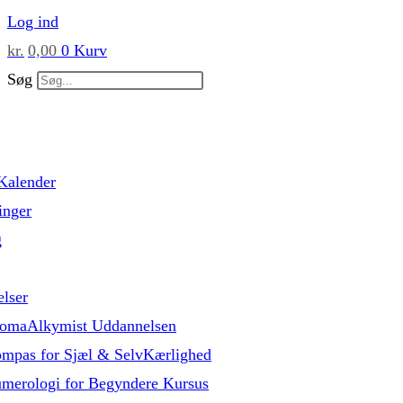
Skip
Log ind
to
kr.
0,00
0
Kurv
content
Søg
Kalender
inger
g
lser
omaAlkymist Uddannelsen
mpas for Sjæl & SelvKærlighed
merologi for Begyndere Kursus