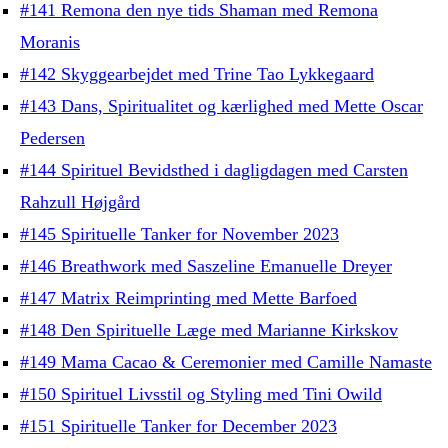
#141 Remona den nye tids Shaman med Remona
Moranis
#142 Skyggearbejdet med Trine Tao Lykkegaard
#143 Dans, Spiritualitet og kærlighed med Mette Oscar
Pedersen
#144 Spirituel Bevidsthed i dagligdagen med Carsten
Rahzull Højgård
#145 Spirituelle Tanker for November 2023
#146 Breathwork med Saszeline Emanuelle Dreyer
#147 Matrix Reimprinting med Mette Barfoed
#148 Den Spirituelle Læge med Marianne Kirkskov
#149 Mama Cacao & Ceremonier med Camille Namaste
#150 Spirituel Livsstil og Styling med Tini Owild
#151 Spirituelle Tanker for December 2023