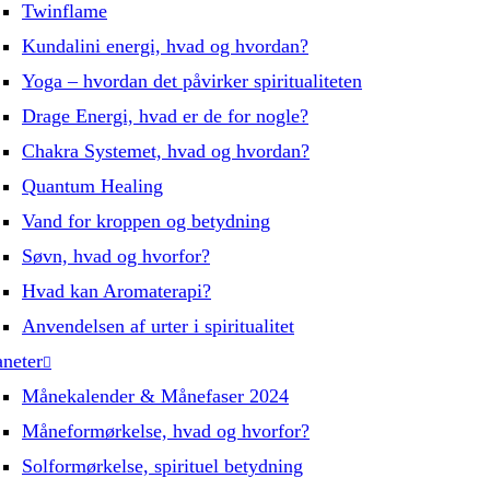
Twinflame
Kundalini energi, hvad og hvordan?
Yoga – hvordan det påvirker spiritualiteten
Drage Energi, hvad er de for nogle?
Chakra Systemet, hvad og hvordan?
Quantum Healing
Vand for kroppen og betydning
Søvn, hvad og hvorfor?
Hvad kan Aromaterapi?
Anvendelsen af urter i spiritualitet
aneter
Månekalender & Månefaser 2024
Måneformørkelse, hvad og hvorfor?
Solformørkelse, spirituel betydning