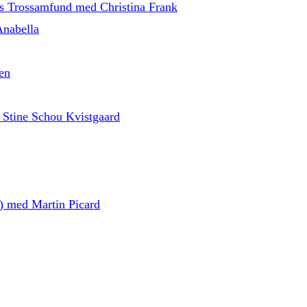
ns Trossamfund med Christina Frank
Anabella
en
 Stine Schou Kvistgaard
d) med Martin Picard