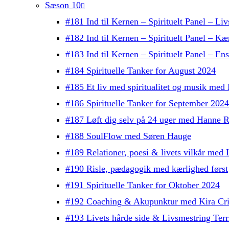
Sæson 10
#181 Ind til Kernen – Spirituelt Panel – Liv
#182 Ind til Kernen – Spirituelt Panel – Kæ
#183 Ind til Kernen – Spirituelt Panel – E
#184 Spirituelle Tanker for August 2024
#185 Et liv med spiritualitet og musik med
#186 Spirituelle Tanker for September 2024
#187 Løft dig selv på 24 uger med Hanne R
#188 SoulFlow med Søren Hauge
#189 Relationer, poesi & livets vilkår me
#190 Risle, pædagogik med kærlighed først
#191 Spirituelle Tanker for Oktober 2024
#192 Coaching & Akupunktur med Kira Cri
#193 Livets hårde side & Livsmestring Terri