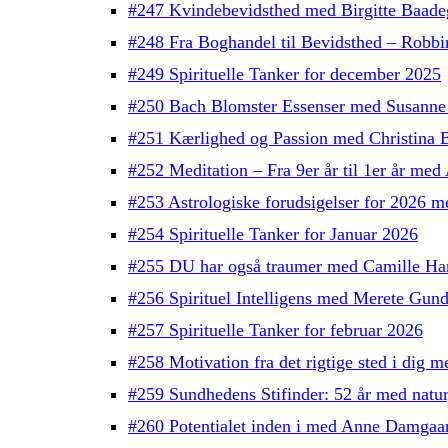
#247 Kvindebevidsthed med Birgitte Baade
#248 Fra Boghandel til Bevidsthed – Robb
#249 Spirituelle Tanker for december 2025
#250 Bach Blomster Essenser med Susanne
#251 Kærlighed og Passion med Christina 
#252 Meditation – Fra 9er år til 1er år med
#253 Astrologiske forudsigelser for 2026 
#254 Spirituelle Tanker for Januar 2026
#255 DU har også traumer med Camille H
#256 Spirituel Intelligens med Merete Gun
#257 Spirituelle Tanker for februar 2026
#258 Motivation fra det rigtige sted i dig
#259 Sundhedens Stifinder: 52 år med natu
#260 Potentialet inden i med Anne Damgaa