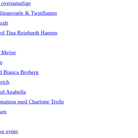
 overnaturlige
illingesjæle & Twinflames
raft
med Tina Reinhardt Hansen
 Meijer
o
d Bianca Broberg
rich
med Anabella
tuition med Charlotte Trolle
sen
ke evner