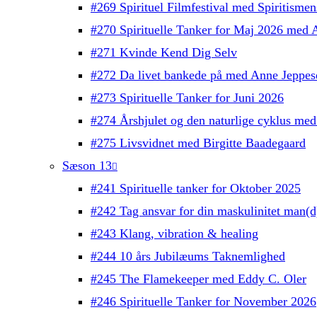
#269 Spirituel Filmfestival med Spiritisme
#270 Spirituelle Tanker for Maj 2026 med 
#271 Kvinde Kend Dig Selv
#272 Da livet bankede på med Anne Jeppes
#273 Spirituelle Tanker for Juni 2026
#274 Årshjulet og den naturlige cyklus med
#275 Livsvidnet med Birgitte Baadegaard
Sæson 13
#241 Spirituelle tanker for Oktober 2025
#242 Tag ansvar for din maskulinitet man(
#243 Klang, vibration & healing
#244 10 års Jubilæums Taknemlighed
#245 The Flamekeeper med Eddy C. Oler
#246 Spirituelle Tanker for November 2026