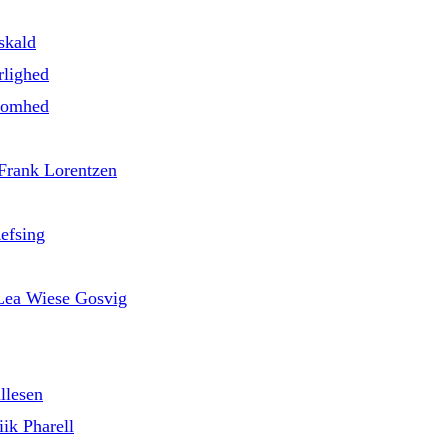
skald
rlighed
nsomhed
 Frank Lorentzen
efsing
d Lea Wiese Gosvig
llesen
ik Pharell