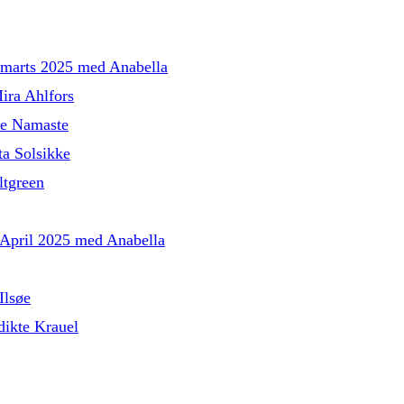
l marts 2025 med Anabella
ira Ahlfors
le Namaste
a Solsikke
tgreen
l April 2025 med Anabella
Ilsøe
ikte Krauel