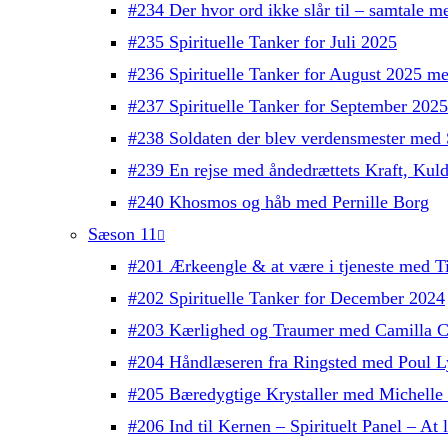
#234 Der hvor ord ikke slår til – samtale 
#235 Spirituelle Tanker for Juli 2025
#236 Spirituelle Tanker for August 2025 m
#237 Spirituelle Tanker for September 202
#238 Soldaten der blev verdensmester med 
#239 En rejse med åndedrættets Kraft, Kul
#240 Khosmos og håb med Pernille Borg
Sæson 11
#201 Ærkeengle & at være i tjeneste med T
#202 Spirituelle Tanker for December 2024
#203 Kærlighed og Traumer med Camilla C
#204 Håndlæseren fra Ringsted med Poul L
#205 Bæredygtige Krystaller med Michelle
#206 Ind til Kernen – Spirituelt Panel – At l