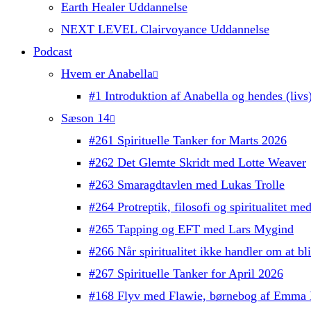
Earth Healer Uddannelse
NEXT LEVEL Clairvoyance Uddannelse
Podcast
Hvem er Anabella
#1 Introduktion af Anabella og hendes (livs)
Sæson 14
#261 Spirituelle Tanker for Marts 2026
#262 Det Glemte Skridt med Lotte Weaver
#263 Smaragdtavlen med Lukas Trolle
#264 Protreptik, filosofi og spiritualitet m
#265 Tapping og EFT med Lars Mygind
#266 Når spiritualitet ikke handler om at b
#267 Spirituelle Tanker for April 2026
#168 Flyv med Flawie, børnebog af Emma