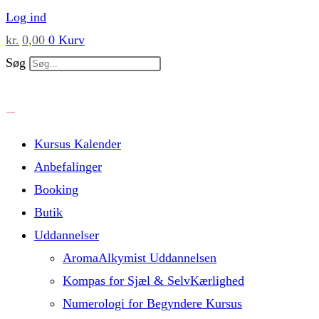
Skip
Log ind
to
kr.
0,00
0
Kurv
content
Søg
Kursus Kalender
Anbefalinger
Booking
Butik
Uddannelser
AromaAlkymist Uddannelsen
Kompas for Sjæl & SelvKærlighed
Numerologi for Begyndere Kursus