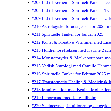
#207 Ind til Kernen – Spirituelt Panel – Det
#208 Ind til Kernen – Spirituelt Panel – Tv
#209 Ind til Kernen – Spirituelt Panel – Urk
#210 Astrologiske forudsigelser for 2025 
#211 Spirituelle Tanker for Januar 2025
#212 Kunst & Kreative Vitaminer med Lise
#213 HuldremoseHeksen med Katrine Zach
#214 Mønsterbryder & Mælkebøttebarn me
#215 Vedisk Astrologi med Camille Hamme
#216 Spirituelle Tanker for Februar 2025 
#217 Transformativ Healing & Medicinsk In
#218 Manifestation med Bettina Møller Jen
#219 Lenormand med Jette Lilholm
#220 Skelneevnen, intuitionen og de psykis