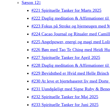
Sæson 12
#221 Spirituelle Tanker for Marts 2025
#222 Daglig meditation & Affirmationer ti
#223 Fokus på Stroke og hjerneugen med M
#224 Cacao Journal og Ritualer med Camil
#225 Angelpower, energi og magi med Lolit
#226 Bøn med Tao Te Ching med Heidi Hul
#227 Spirituelle Tanker for April 2025
#228 Daglig meditation & Affirmationer ti
#229 Bevidsthed er Hvid med Helle Brinch
#230 At leve et hjertebaseret liv med Dorte 
#231 Uundgåeligt med Signe Ruby & Bened
#232 Spirituelle Tanker for Maj 2025
#233 Spirituelle Tanker for Juni 2025