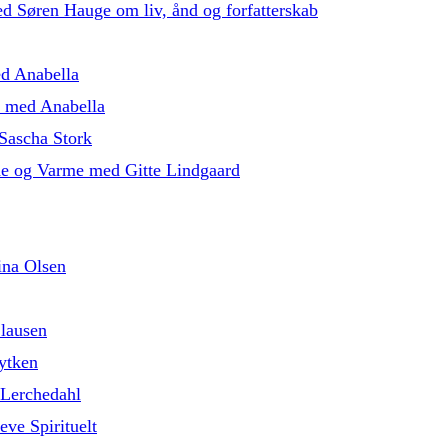
med Søren Hauge om liv, ånd og forfatterskab
ed Anabella
5 med Anabella
Sascha Stork
de og Varme med Gitte Lindgaard
ina Olsen
lausen
ytken
 Lerchedahl
eve Spirituelt