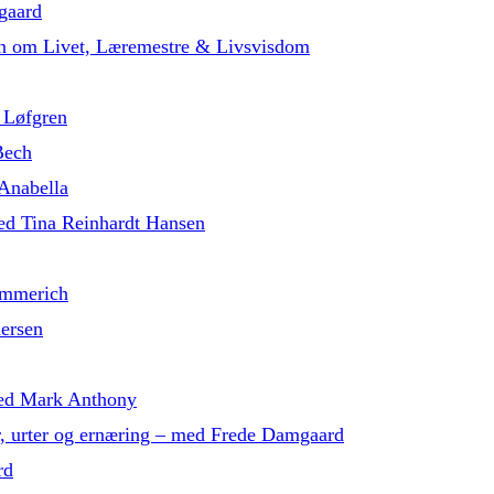
gaard
in om Livet, Læremestre & Livsvisdom
 Løfgren
Bech
 Anabella
med Tina Reinhardt Hansen
ammerich
dersen
 med Mark Anthony
r, urter og ernæring – med Frede Damgaard
rd