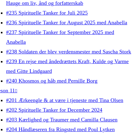
Hauge om liv, ånd og forfatterskab
#235 Spirituelle Tanker for Juli 2025
#236 Spirituelle Tanker for August 2025 med Anabella
#237 Spirituelle Tanker for September 2025 med
Anabella
#238 Soldaten der blev verdensmester med Sascha Stork
#239 En rejse med åndedrættets Kraft, Kulde og Varme
med Gitte Lindgaard
#240 Khosmos og håb med Pernille Borg
son 11
#201 Ærkeengle & at være i tjeneste med Tina Olsen
#202 Spirituelle Tanker for December 2024
#203 Kærlighed og Traumer med Camilla Clausen
#204 Håndlæseren fra Ringsted med Poul Lytken