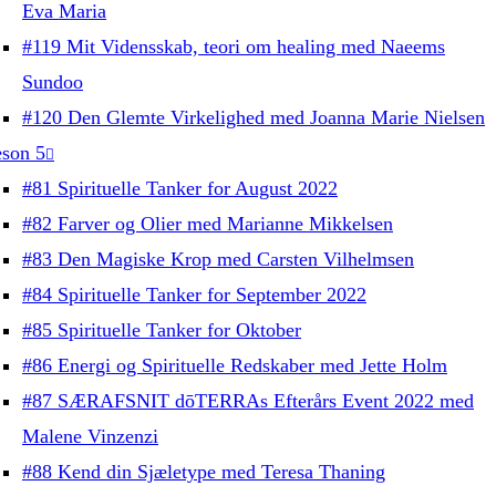
Eva Maria
#119 Mit Vidensskab, teori om healing med Naeems
Sundoo
#120 Den Glemte Virkelighed med Joanna Marie Nielsen
son 5
#81 Spirituelle Tanker for August 2022
#82 Farver og Olier med Marianne Mikkelsen
#83 Den Magiske Krop med Carsten Vilhelmsen
#84 Spirituelle Tanker for September 2022
#85 Spirituelle Tanker for Oktober
#86 Energi og Spirituelle Redskaber med Jette Holm
#87 SÆRAFSNIT dōTERRAs Efterårs Event 2022 med
Malene Vinzenzi
#88 Kend din Sjæletype med Teresa Thaning