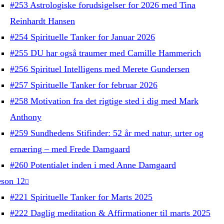
#253 Astrologiske forudsigelser for 2026 med Tina
Reinhardt Hansen
#254 Spirituelle Tanker for Januar 2026
#255 DU har også traumer med Camille Hammerich
#256 Spirituel Intelligens med Merete Gundersen
#257 Spirituelle Tanker for februar 2026
#258 Motivation fra det rigtige sted i dig med Mark
Anthony
#259 Sundhedens Stifinder: 52 år med natur, urter og
ernæring – med Frede Damgaard
#260 Potentialet inden i med Anne Damgaard
son 12
#221 Spirituelle Tanker for Marts 2025
#222 Daglig meditation & Affirmationer til marts 2025