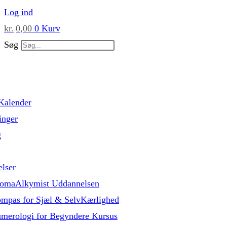
Skip
Log ind
to
kr.
0,00
0
Kurv
content
Søg
Kalender
inger
g
lser
omaAlkymist Uddannelsen
mpas for Sjæl & SelvKærlighed
merologi for Begyndere Kursus