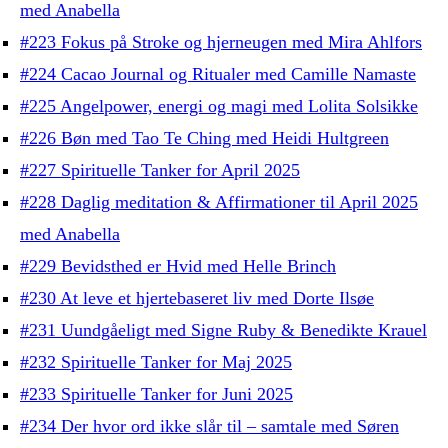
med Anabella
#223 Fokus på Stroke og hjerneugen med Mira Ahlfors
#224 Cacao Journal og Ritualer med Camille Namaste
#225 Angelpower, energi og magi med Lolita Solsikke
#226 Bøn med Tao Te Ching med Heidi Hultgreen
#227 Spirituelle Tanker for April 2025
#228 Daglig meditation & Affirmationer til April 2025
med Anabella
#229 Bevidsthed er Hvid med Helle Brinch
#230 At leve et hjertebaseret liv med Dorte Ilsøe
#231 Uundgåeligt med Signe Ruby & Benedikte Krauel
#232 Spirituelle Tanker for Maj 2025
#233 Spirituelle Tanker for Juni 2025
#234 Der hvor ord ikke slår til – samtale med Søren