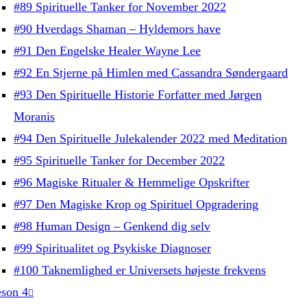
#89 Spirituelle Tanker for November 2022
#90 Hverdags Shaman – Hyldemors have
#91 Den Engelske Healer Wayne Lee
#92 En Stjerne på Himlen med Cassandra Søndergaard
#93 Den Spirituelle Historie Forfatter med Jørgen
Moranis
#94 Den Spirituelle Julekalender 2022 med Meditation
#95 Spirituelle Tanker for December 2022
#96 Magiske Ritualer & Hemmelige Opskrifter
#97 Den Magiske Krop og Spirituel Opgradering
#98 Human Design – Genkend dig selv
#99 Spiritualitet og Psykiske Diagnoser
#100 Taknemlighed er Universets højeste frekvens
son 4