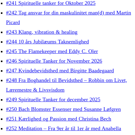
#241 Spirituelle tanker for Oktober 2025
#242 Tag ansvar for din maskulinitet man(d) med Martin
Picard
#243 Klang, vibration & healing
#244 10 års Jubilæums Taknemlighed
#245 The Flamekeeper med Eddy C. Oler
#246 Spirituelle Tanker for November 2026
#247 Kvindebevidsthed med Birgitte Baadegaard
#248 Fra Boghandel til Bevidsthed – Robbin om Livet,
Læremestre & Livsvisdom
#249 Spirituelle Tanker for december 2025
#250 Bach Blomster Essenser med Susanne Løfgren
#251 Kærlighed og Passion med Christina Bech
#252 Meditation – Fra 9er år til 1er år med Anabella