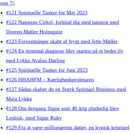
son 7
#121 Spirituelle Tanker for Maj 2023
#122 Naturens Cirkel, forbind dig med naturen med
Doreen Møller Holmquist
#123 Forventninger skabt af frygt med Jette Møller
#124 En terminal diagnose blev starten på et bedre liv
med Lykke Avalon Darling
#125 Spirituelle Tanker for Juni 2023
#126 HHAHFM – Kærlighedsproletaren
#127 Sådan skaber du en Stærk Spirituel Business med
Maja Lykke
#128 Om dengang Signe som 40 årig pludselig blev
Lesbisk, med Signe Ruby
#129 Fra at være millionærens datter, en kynisk kriminel