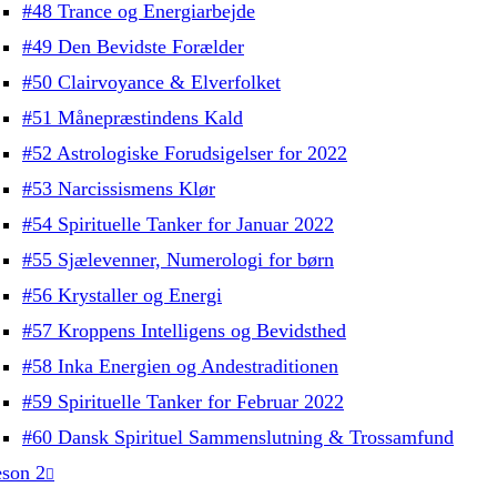
#48 Trance og Energiarbejde
#49 Den Bevidste Forælder
#50 Clairvoyance & Elverfolket
#51 Månepræstindens Kald
#52 Astrologiske Forudsigelser for 2022
#53 Narcissismens Klør
#54 Spirituelle Tanker for Januar 2022
#55 Sjælevenner, Numerologi for børn
#56 Krystaller og Energi
#57 Kroppens Intelligens og Bevidsthed
#58 Inka Energien og Andestraditionen
#59 Spirituelle Tanker for Februar 2022
#60 Dansk Spirituel Sammenslutning & Trossamfund
son 2