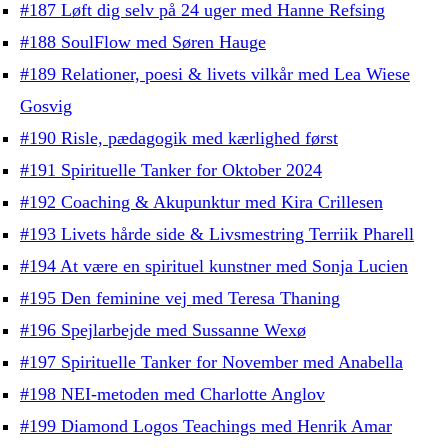
#187 Løft dig selv på 24 uger med Hanne Refsing
#188 SoulFlow med Søren Hauge
#189 Relationer, poesi & livets vilkår med Lea Wiese
Gosvig
#190 Risle, pædagogik med kærlighed først
#191 Spirituelle Tanker for Oktober 2024
#192 Coaching & Akupunktur med Kira Crillesen
#193 Livets hårde side & Livsmestring Terriik Pharell
#194 At være en spirituel kunstner med Sonja Lucien
#195 Den feminine vej med Teresa Thaning
#196 Spejlarbejde med Sussanne Wexø
#197 Spirituelle Tanker for November med Anabella
#198 NEI-metoden med Charlotte Anglov
#199 Diamond Logos Teachings med Henrik Amar