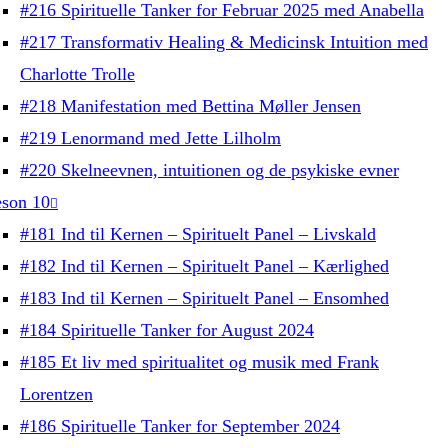
#216 Spirituelle Tanker for Februar 2025 med Anabella
#217 Transformativ Healing & Medicinsk Intuition med
Charlotte Trolle
#218 Manifestation med Bettina Møller Jensen
#219 Lenormand med Jette Lilholm
#220 Skelneevnen, intuitionen og de psykiske evner
son 10
#181 Ind til Kernen – Spirituelt Panel – Livskald
#182 Ind til Kernen – Spirituelt Panel – Kærlighed
#183 Ind til Kernen – Spirituelt Panel – Ensomhed
#184 Spirituelle Tanker for August 2024
#185 Et liv med spiritualitet og musik med Frank
Lorentzen
#186 Spirituelle Tanker for September 2024