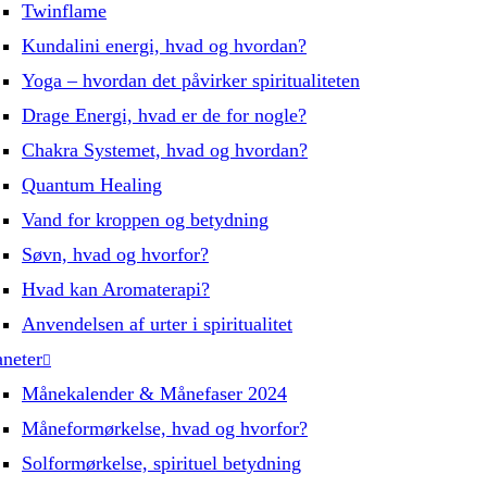
Twinflame
Kundalini energi, hvad og hvordan?
Yoga – hvordan det påvirker spiritualiteten
Drage Energi, hvad er de for nogle?
Chakra Systemet, hvad og hvordan?
Quantum Healing
Vand for kroppen og betydning
Søvn, hvad og hvorfor?
Hvad kan Aromaterapi?
Anvendelsen af urter i spiritualitet
aneter
Månekalender & Månefaser 2024
Måneformørkelse, hvad og hvorfor?
Solformørkelse, spirituel betydning