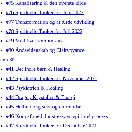
#75 Kanalisering & den øverste kilde
#76 Spirituelle Tanker for Juni 2022
#77 Transformation og at turde udvikling
#78 Spirituelle Tanker for Juli 2022
#79 Med livet som indsats
#80 Åndsvidenskab og Clairvoyance
son 3
#41 Det Indre barn & Healing
#42 Spirituelle Tanker for November 2021
#43 Psykiatrien & Healing
#44 Drager, Krystaller & Energi
#45 Helbred dig selv og dit mindset
#46 Kom af med din stress, en spirituel process
#47 Spirituelle Tanker for December 2021