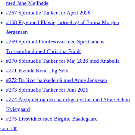
med Jane Mejlhede
#267 Spirituelle Tanker for April 2026
#168 Flyv med Flawie, børnebog af Emma Morgen
Jørgensen
#269 Spirituel Filmfestival med Spiritismens
Trossamfund med Christina Frank
#270 Spirituelle Tanker for Maj 2026 med Anabella
#271 Kvinde Kend Dig Selv
#272 Da livet bankede på med Anne Jeppesen
#273 Spirituelle Tanker for Juni 2026
#274 Årshjulet og den naturlige cyklus med Stine Schou
Kvistgaard
#275 Livsvidnet med Birgitte Baadegaard
son 13