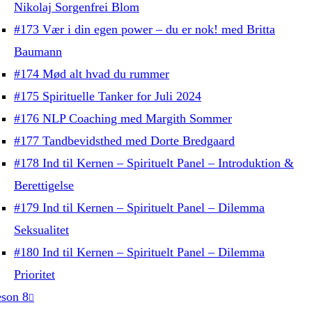
Nikolaj Sorgenfrei Blom
#173 Vær i din egen power – du er nok! med Britta
Baumann
#174 Mød alt hvad du rummer
#175 Spirituelle Tanker for Juli 2024
#176 NLP Coaching med Margith Sommer
#177 Tandbevidsthed med Dorte Bredgaard
#178 Ind til Kernen – Spirituelt Panel – Introduktion &
Berettigelse
#179 Ind til Kernen – Spirituelt Panel – Dilemma
Seksualitet
#180 Ind til Kernen – Spirituelt Panel – Dilemma
Prioritet
son 8