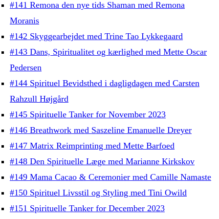
#141 Remona den nye tids Shaman med Remona
Moranis
#142 Skyggearbejdet med Trine Tao Lykkegaard
#143 Dans, Spiritualitet og kærlighed med Mette Oscar
Pedersen
#144 Spirituel Bevidsthed i dagligdagen med Carsten
Rahzull Højgård
#145 Spirituelle Tanker for November 2023
#146 Breathwork med Saszeline Emanuelle Dreyer
#147 Matrix Reimprinting med Mette Barfoed
#148 Den Spirituelle Læge med Marianne Kirkskov
#149 Mama Cacao & Ceremonier med Camille Namaste
#150 Spirituel Livsstil og Styling med Tini Owild
#151 Spirituelle Tanker for December 2023