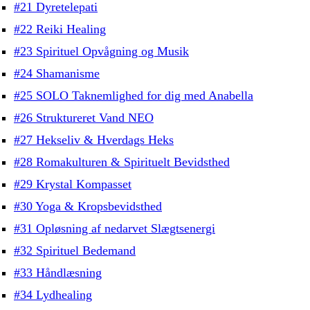
#21 Dyretelepati
#22 Reiki Healing
#23 Spirituel Opvågning og Musik
#24 Shamanisme
#25 SOLO Taknemlighed for dig med Anabella
#26 Struktureret Vand NEO
#27 Hekseliv & Hverdags Heks
#28 Romakulturen & Spirituelt Bevidsthed
#29 Krystal Kompasset
#30 Yoga & Kropsbevidsthed
#31 Opløsning af nedarvet Slægtsenergi
#32 Spirituel Bedemand
#33 Håndlæsning
#34 Lydhealing