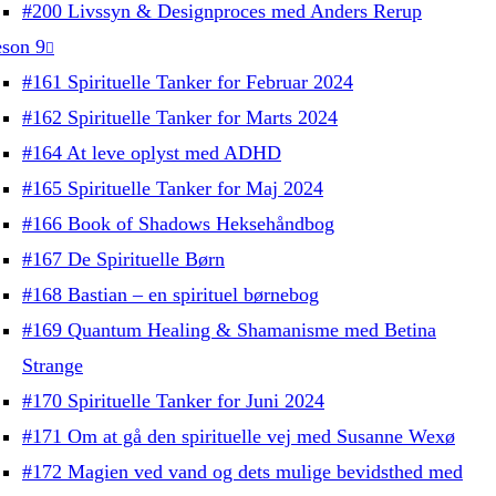
#200 Livssyn & Designproces med Anders Rerup
son 9
#161 Spirituelle Tanker for Februar 2024
#162 Spirituelle Tanker for Marts 2024
#164 At leve oplyst med ADHD
#165 Spirituelle Tanker for Maj 2024
#166 Book of Shadows Heksehåndbog
#167 De Spirituelle Børn
#168 Bastian – en spirituel børnebog
#169 Quantum Healing & Shamanisme med Betina
Strange
#170 Spirituelle Tanker for Juni 2024
#171 Om at gå den spirituelle vej med Susanne Wexø
#172 Magien ved vand og dets mulige bevidsthed med