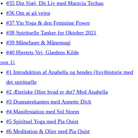
#35 Din Sjæl, Dit Liv med Marzcia Techau
#36 Om at gå vejen
#37 Yin Yoga & den Feminine Power
#38 Spirituelle Tanker for Oktober 2021
#39 Månefaser & Månemagi
#40 Hjertets Vej, Glædens Kilde
son 1
#1 Introduktion af Anabella og hendes (livs)historie med
det spirituelle
#2 Æteriske Olier hvad er det? Med Anabella
#3 Dramatrekanten med Annette Dich
#4 Manifestation med Sol Storm
#5 Spirituel Yoga med Pia Quist
#6 Meditation & Olier med Pia Quist