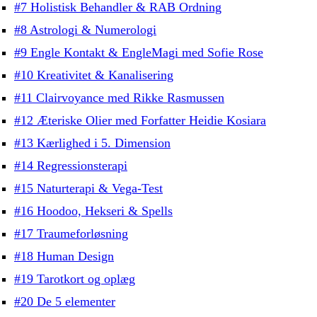
#7 Holistisk Behandler & RAB Ordning
#8 Astrologi & Numerologi
#9 Engle Kontakt & EngleMagi med Sofie Rose
#10 Kreativitet & Kanalisering
#11 Clairvoyance med Rikke Rasmussen
#12 Æteriske Olier med Forfatter Heidie Kosiara
#13 Kærlighed i 5. Dimension
#14 Regressionsterapi
#15 Naturterapi & Vega-Test
#16 Hoodoo, Hekseri & Spells
#17 Traumeforløsning
#18 Human Design
#19 Tarotkort og oplæg
#20 De 5 elementer