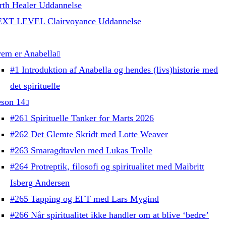
rth Healer Uddannelse
XT LEVEL Clairvoyance Uddannelse
em er Anabella
#1 Introduktion af Anabella og hendes (livs)historie med
det spirituelle
son 14
#261 Spirituelle Tanker for Marts 2026
#262 Det Glemte Skridt med Lotte Weaver
#263 Smaragdtavlen med Lukas Trolle
#264 Protreptik, filosofi og spiritualitet med Maibritt
Isberg Andersen
#265 Tapping og EFT med Lars Mygind
#266 Når spiritualitet ikke handler om at blive ‘bedre’