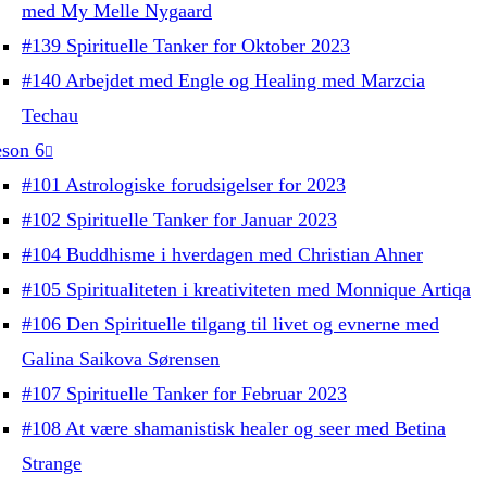
med My Melle Nygaard
#139 Spirituelle Tanker for Oktober 2023
#140 Arbejdet med Engle og Healing med Marzcia
Techau
son 6
#101 Astrologiske forudsigelser for 2023
#102 Spirituelle Tanker for Januar 2023
#104 Buddhisme i hverdagen med Christian Ahner
#105 Spiritualiteten i kreativiteten med Monnique Artiqa
#106 Den Spirituelle tilgang til livet og evnerne med
Galina Saikova Sørensen
#107 Spirituelle Tanker for Februar 2023
#108 At være shamanistisk healer og seer med Betina
Strange