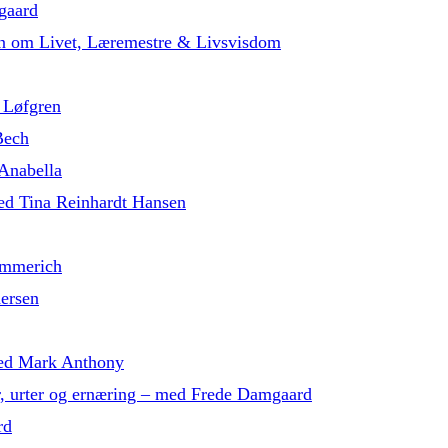
gaard
in om Livet, Læremestre & Livsvisdom
 Løfgren
Bech
 Anabella
med Tina Reinhardt Hansen
ammerich
dersen
 med Mark Anthony
r, urter og ernæring – med Frede Damgaard
rd