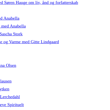
med Søren Hauge om liv, ånd og forfatterskab
ed Anabella
5 med Anabella
Sascha Stork
de og Varme med Gitte Lindgaard
ina Olsen
lausen
ytken
 Lerchedahl
eve Spirituelt