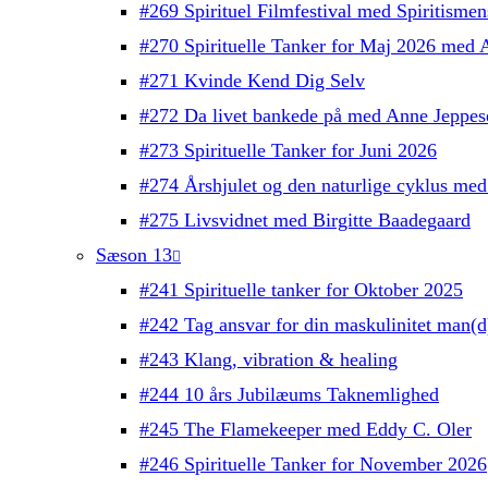
#269 Spirituel Filmfestival med Spiritisme
#270 Spirituelle Tanker for Maj 2026 med 
#271 Kvinde Kend Dig Selv
#272 Da livet bankede på med Anne Jeppes
#273 Spirituelle Tanker for Juni 2026
#274 Årshjulet og den naturlige cyklus med
#275 Livsvidnet med Birgitte Baadegaard
Sæson 13
#241 Spirituelle tanker for Oktober 2025
#242 Tag ansvar for din maskulinitet man(
#243 Klang, vibration & healing
#244 10 års Jubilæums Taknemlighed
#245 The Flamekeeper med Eddy C. Oler
#246 Spirituelle Tanker for November 2026