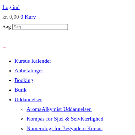
Skip
Log ind
to
kr.
0,00
0
Kurv
content
Søg
Kursus Kalender
Anbefalinger
Booking
Butik
Uddannelser
AromaAlkymist Uddannelsen
Kompas for Sjæl & SelvKærlighed
Numerologi for Begyndere Kursus