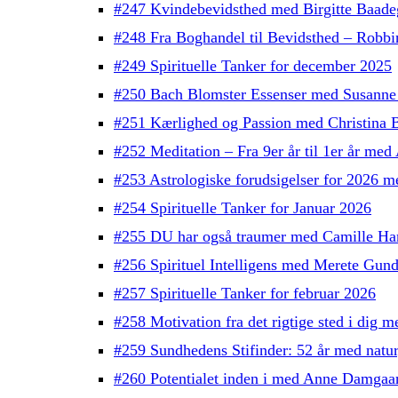
#247 Kvindebevidsthed med Birgitte Baade
#248 Fra Boghandel til Bevidsthed – Robb
#249 Spirituelle Tanker for december 2025
#250 Bach Blomster Essenser med Susanne
#251 Kærlighed og Passion med Christina 
#252 Meditation – Fra 9er år til 1er år med
#253 Astrologiske forudsigelser for 2026 
#254 Spirituelle Tanker for Januar 2026
#255 DU har også traumer med Camille H
#256 Spirituel Intelligens med Merete Gun
#257 Spirituelle Tanker for februar 2026
#258 Motivation fra det rigtige sted i dig
#259 Sundhedens Stifinder: 52 år med natu
#260 Potentialet inden i med Anne Damgaa