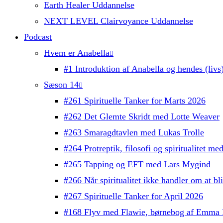
Earth Healer Uddannelse
NEXT LEVEL Clairvoyance Uddannelse
Podcast
Hvem er Anabella
#1 Introduktion af Anabella og hendes (livs)
Sæson 14
#261 Spirituelle Tanker for Marts 2026
#262 Det Glemte Skridt med Lotte Weaver
#263 Smaragdtavlen med Lukas Trolle
#264 Protreptik, filosofi og spiritualitet m
#265 Tapping og EFT med Lars Mygind
#266 Når spiritualitet ikke handler om at b
#267 Spirituelle Tanker for April 2026
#168 Flyv med Flawie, børnebog af Emma