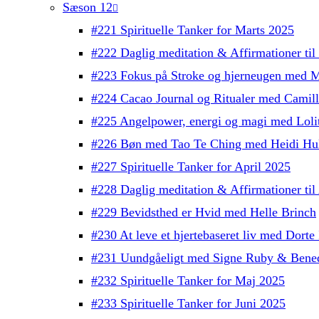
Sæson 12
#221 Spirituelle Tanker for Marts 2025
#222 Daglig meditation & Affirmationer ti
#223 Fokus på Stroke og hjerneugen med M
#224 Cacao Journal og Ritualer med Camil
#225 Angelpower, energi og magi med Lolit
#226 Bøn med Tao Te Ching med Heidi Hul
#227 Spirituelle Tanker for April 2025
#228 Daglig meditation & Affirmationer ti
#229 Bevidsthed er Hvid med Helle Brinch
#230 At leve et hjertebaseret liv med Dorte 
#231 Uundgåeligt med Signe Ruby & Bened
#232 Spirituelle Tanker for Maj 2025
#233 Spirituelle Tanker for Juni 2025