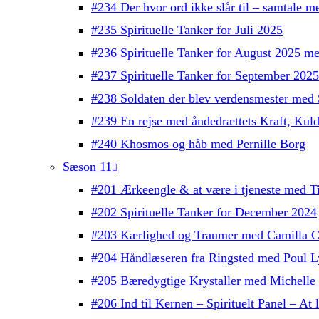
#234 Der hvor ord ikke slår til – samtale 
#235 Spirituelle Tanker for Juli 2025
#236 Spirituelle Tanker for August 2025 m
#237 Spirituelle Tanker for September 202
#238 Soldaten der blev verdensmester med 
#239 En rejse med åndedrættets Kraft, Kul
#240 Khosmos og håb med Pernille Borg
Sæson 11
#201 Ærkeengle & at være i tjeneste med T
#202 Spirituelle Tanker for December 2024
#203 Kærlighed og Traumer med Camilla C
#204 Håndlæseren fra Ringsted med Poul L
#205 Bæredygtige Krystaller med Michelle
#206 Ind til Kernen – Spirituelt Panel – At l