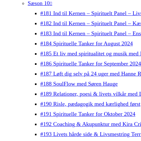
Sæson 10
#181 Ind til Kernen – Spirituelt Panel – Liv
#182 Ind til Kernen – Spirituelt Panel – Kæ
#183 Ind til Kernen – Spirituelt Panel – E
#184 Spirituelle Tanker for August 2024
#185 Et liv med spiritualitet og musik med
#186 Spirituelle Tanker for September 2024
#187 Løft dig selv på 24 uger med Hanne R
#188 SoulFlow med Søren Hauge
#189 Relationer, poesi & livets vilkår me
#190 Risle, pædagogik med kærlighed først
#191 Spirituelle Tanker for Oktober 2024
#192 Coaching & Akupunktur med Kira Cri
#193 Livets hårde side & Livsmestring Terri