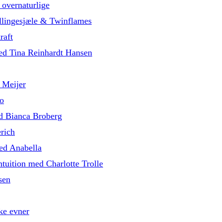
 overnaturlige
illingesjæle & Twinflames
raft
med Tina Reinhardt Hansen
 Meijer
o
d Bianca Broberg
rich
med Anabella
tuition med Charlotte Trolle
sen
ke evner