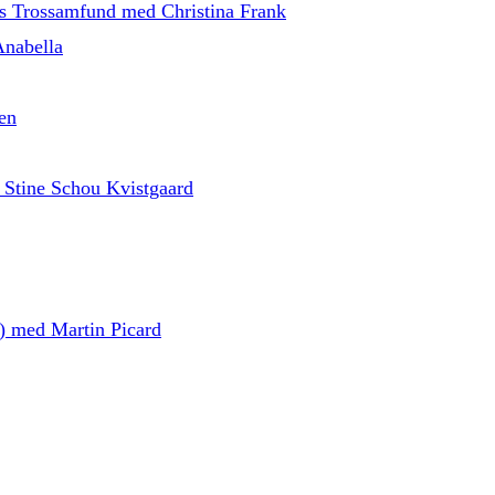
ns Trossamfund med Christina Frank
Anabella
en
 Stine Schou Kvistgaard
d) med Martin Picard