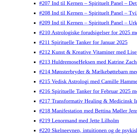
#207 Ind til Kernen – Spirituelt Panel – Det
#208 Ind til Kernen – Spirituelt Panel – Tv
#209 Ind til Kernen – Spirituelt Panel – Urk
#210 Astrologiske forudsigelser for 2025 
#211 Spirituelle Tanker for Januar 2025
#212 Kunst & Kreative Vitaminer med Lise
#213 HuldremoseHeksen med Katrine Zach
#214 Mønsterbryder & Mælkebøttebarn me
#215 Vedisk Astrologi med Camille Hamme
#216 Spirituelle Tanker for Februar 2025 
#217 Transformativ Healing & Medicinsk In
#218 Manifestation med Bettina Møller Jen
#219 Lenormand med Jette Lilholm
#220 Skelneevnen, intuitionen og de psykis