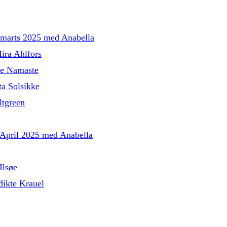
l marts 2025 med Anabella
ira Ahlfors
le Namaste
a Solsikke
tgreen
l April 2025 med Anabella
Ilsøe
ikte Krauel