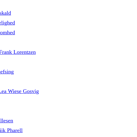
skald
rlighed
nsomhed
 Frank Lorentzen
efsing
d Lea Wiese Gosvig
llesen
ik Pharell