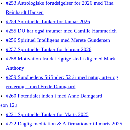
#253 Astrologiske forudsigelser for 2026 med Tina
Reinhardt Hansen
#254 Spirituelle Tanker for Januar 2026
#255 DU har også traumer med Camille Hammerich
#256 Spirituel Intelligens med Merete Gundersen
#257 Spirituelle Tanker for februar 2026
#258 Motivation fra det rigtige sted i dig med Mark
Anthony
#259 Sundhedens Stifinder: 52 år med natur, urter og
ernæring – med Frede Damgaard
#260 Potentialet inden i med Anne Damgaard
son 12
#221 Spirituelle Tanker for Marts 2025
#222 Daglig meditation & Affirmationer til marts 2025