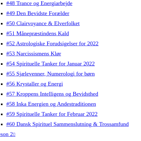
#48 Trance og Energiarbejde
#49 Den Bevidste Forælder
#50 Clairvoyance & Elverfolket
#51 Månepræstindens Kald
#52 Astrologiske Forudsigelser for 2022
#53 Narcissismens Klør
#54 Spirituelle Tanker for Januar 2022
#55 Sjælevenner, Numerologi for børn
#56 Krystaller og Energi
#57 Kroppens Intelligens og Bevidsthed
#58 Inka Energien og Andestraditionen
#59 Spirituelle Tanker for Februar 2022
#60 Dansk Spirituel Sammenslutning & Trossamfund
son 2