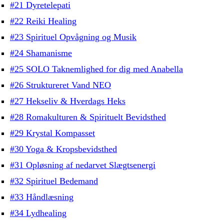
#21 Dyretelepati
#22 Reiki Healing
#23 Spirituel Opvågning og Musik
#24 Shamanisme
#25 SOLO Taknemlighed for dig med Anabella
#26 Struktureret Vand NEO
#27 Hekseliv & Hverdags Heks
#28 Romakulturen & Spirituelt Bevidsthed
#29 Krystal Kompasset
#30 Yoga & Kropsbevidsthed
#31 Opløsning af nedarvet Slægtsenergi
#32 Spirituel Bedemand
#33 Håndlæsning
#34 Lydhealing