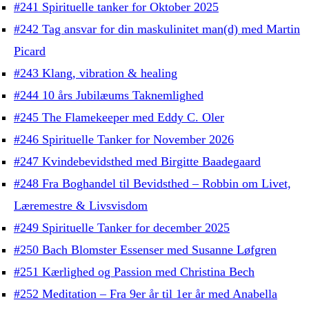
#241 Spirituelle tanker for Oktober 2025
#242 Tag ansvar for din maskulinitet man(d) med Martin
Picard
#243 Klang, vibration & healing
#244 10 års Jubilæums Taknemlighed
#245 The Flamekeeper med Eddy C. Oler
#246 Spirituelle Tanker for November 2026
#247 Kvindebevidsthed med Birgitte Baadegaard
#248 Fra Boghandel til Bevidsthed – Robbin om Livet,
Læremestre & Livsvisdom
#249 Spirituelle Tanker for december 2025
#250 Bach Blomster Essenser med Susanne Løfgren
#251 Kærlighed og Passion med Christina Bech
#252 Meditation – Fra 9er år til 1er år med Anabella