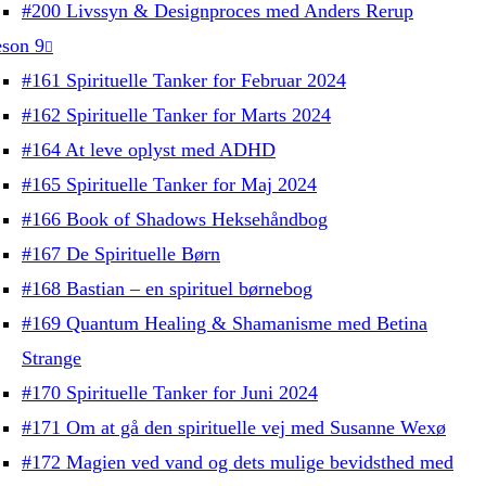
#200 Livssyn & Designproces med Anders Rerup
son 9
#161 Spirituelle Tanker for Februar 2024
#162 Spirituelle Tanker for Marts 2024
#164 At leve oplyst med ADHD
#165 Spirituelle Tanker for Maj 2024
#166 Book of Shadows Heksehåndbog
#167 De Spirituelle Børn
#168 Bastian – en spirituel børnebog
#169 Quantum Healing & Shamanisme med Betina
Strange
#170 Spirituelle Tanker for Juni 2024
#171 Om at gå den spirituelle vej med Susanne Wexø
#172 Magien ved vand og dets mulige bevidsthed med