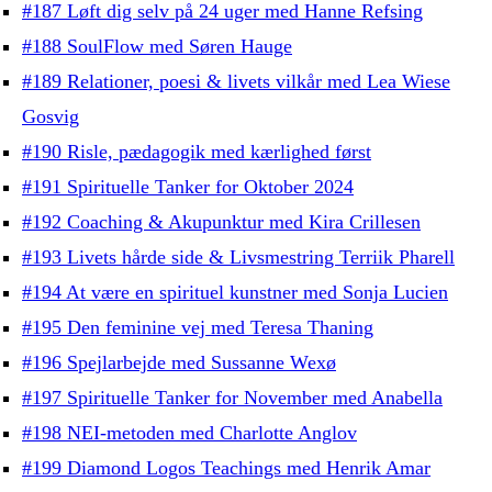
#187 Løft dig selv på 24 uger med Hanne Refsing
#188 SoulFlow med Søren Hauge
#189 Relationer, poesi & livets vilkår med Lea Wiese
Gosvig
#190 Risle, pædagogik med kærlighed først
#191 Spirituelle Tanker for Oktober 2024
#192 Coaching & Akupunktur med Kira Crillesen
#193 Livets hårde side & Livsmestring Terriik Pharell
#194 At være en spirituel kunstner med Sonja Lucien
#195 Den feminine vej med Teresa Thaning
#196 Spejlarbejde med Sussanne Wexø
#197 Spirituelle Tanker for November med Anabella
#198 NEI-metoden med Charlotte Anglov
#199 Diamond Logos Teachings med Henrik Amar