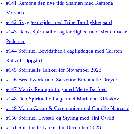
#141 Remona den nye tids Shaman med Remona
Moranis
#142 Skyggearbejdet med Trine Tao Lykkegaard
#143 Dans, Spiritualitet og kærlighed med Mette Oscar
Pedersen
#144 Spirituel Bevidsthed i dagligdagen med Carsten
Rahzull Højgård
#145 Spirituelle Tanker for November 2023
#146 Breathwork med Saszeline Emanuelle Dreyer
#147 Matrix Reimprinting med Mette Barfoed
#148 Den Spirituelle Læge med Marianne Kirkskov
#149 Mama Cacao & Ceremonier med Camille Namaste
#150 Spirituel Livsstil og Styling med Tini Owild
#151 Spirituelle Tanker for December 2023