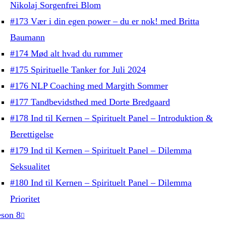
Nikolaj Sorgenfrei Blom
#173 Vær i din egen power – du er nok! med Britta
Baumann
#174 Mød alt hvad du rummer
#175 Spirituelle Tanker for Juli 2024
#176 NLP Coaching med Margith Sommer
#177 Tandbevidsthed med Dorte Bredgaard
#178 Ind til Kernen – Spirituelt Panel – Introduktion &
Berettigelse
#179 Ind til Kernen – Spirituelt Panel – Dilemma
Seksualitet
#180 Ind til Kernen – Spirituelt Panel – Dilemma
Prioritet
son 8