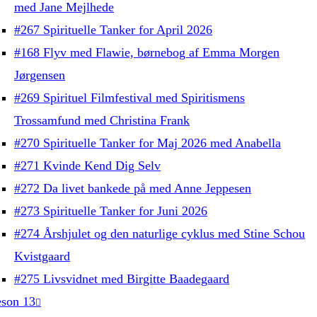
med Jane Mejlhede
#267 Spirituelle Tanker for April 2026
#168 Flyv med Flawie, børnebog af Emma Morgen
Jørgensen
#269 Spirituel Filmfestival med Spiritismens
Trossamfund med Christina Frank
#270 Spirituelle Tanker for Maj 2026 med Anabella
#271 Kvinde Kend Dig Selv
#272 Da livet bankede på med Anne Jeppesen
#273 Spirituelle Tanker for Juni 2026
#274 Årshjulet og den naturlige cyklus med Stine Schou
Kvistgaard
#275 Livsvidnet med Birgitte Baadegaard
son 13