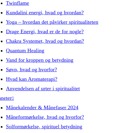
Twinflame
Kundalini energi, hvad og hvordan?
Yoga – hvordan det påvirker spiritualiteten
Drage Energi, hvad er de for nogle?
Chakra Systemet, hvad og hvordan?
Quantum Healing
Vand for kroppen og betydning
Søvn, hvad og hvorfor?
Hvad kan Aromaterapi?
Anvendelsen af urter i spiritualitet
aneter
Månekalender & Månefaser 2024
Måneformørkelse, hvad og hvorfor?
Solformørkelse, spirituel betydning