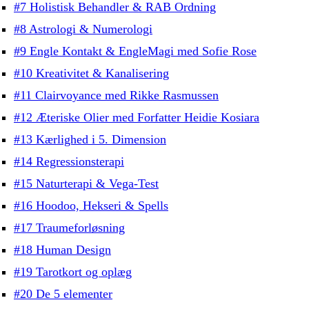
#7 Holistisk Behandler & RAB Ordning
#8 Astrologi & Numerologi
#9 Engle Kontakt & EngleMagi med Sofie Rose
#10 Kreativitet & Kanalisering
#11 Clairvoyance med Rikke Rasmussen
#12 Æteriske Olier med Forfatter Heidie Kosiara
#13 Kærlighed i 5. Dimension
#14 Regressionsterapi
#15 Naturterapi & Vega-Test
#16 Hoodoo, Hekseri & Spells
#17 Traumeforløsning
#18 Human Design
#19 Tarotkort og oplæg
#20 De 5 elementer