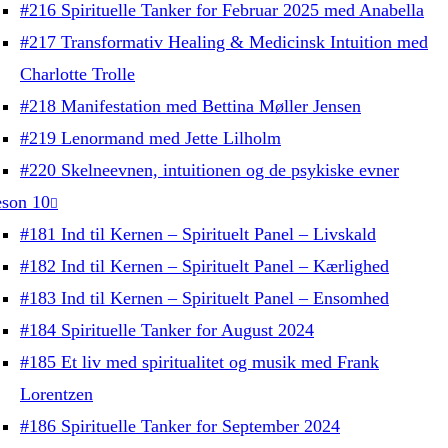
#216 Spirituelle Tanker for Februar 2025 med Anabella
#217 Transformativ Healing & Medicinsk Intuition med
Charlotte Trolle
#218 Manifestation med Bettina Møller Jensen
#219 Lenormand med Jette Lilholm
#220 Skelneevnen, intuitionen og de psykiske evner
son 10
#181 Ind til Kernen – Spirituelt Panel – Livskald
#182 Ind til Kernen – Spirituelt Panel – Kærlighed
#183 Ind til Kernen – Spirituelt Panel – Ensomhed
#184 Spirituelle Tanker for August 2024
#185 Et liv med spiritualitet og musik med Frank
Lorentzen
#186 Spirituelle Tanker for September 2024