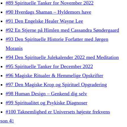
#89 Spirituelle Tanker for November 2022
#90 Hverdags Shaman – Hyldemors have
#91 Den Engelske Healer Wayne Lee
#92 En Stjerne på Himlen med Cassandra Søndergaard
#93 Den Spirituelle Historie Forfatter med Jørgen
Moranis
#94 Den Spirituelle Julekalender 2022 med Meditation
#95 Spirituelle Tanker for December 2022
#96 Magiske Ritualer & Hemmelige Opskrifter
#97 Den Magiske Krop og Spirituel Opgradering
#98 Human Design – Genkend dig selv
#99 Spiritualitet og Psykiske Diagnoser
#100 Taknemlighed er Universets højeste frekvens
son 4