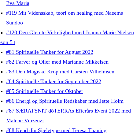
Eva Maria
#119 Mit Vidensskab, teori om healing med Naeems
Sundoo
#120 Den Glemte Virkelighed med Joanna Marie Nielsen
son 5
#81 Spirituelle Tanker for August 2022
#82 Farver og Olier med Marianne Mikkelsen
#83 Den Magiske Krop med Carsten Vilhelmsen
#84 Spirituelle Tanker for September 2022
#85 Spirituelle Tanker for Oktober
#86 Energi og Spirituelle Redskaber med Jette Holm
#87 SÆRAFSNIT dōTERRAs Efterårs Event 2022 med
Malene Vinzenzi
#88 Kend din Sjæletype med Teresa Thaning