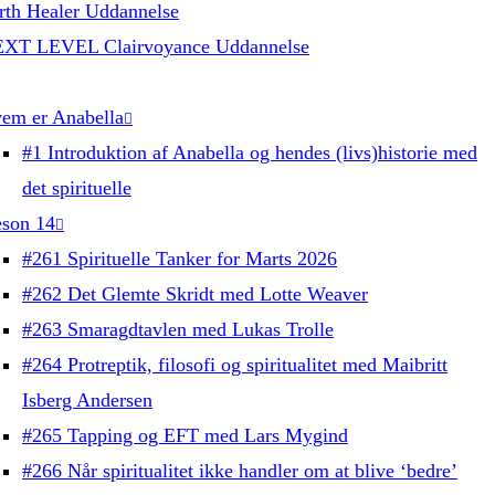
rth Healer Uddannelse
XT LEVEL Clairvoyance Uddannelse
em er Anabella
#1 Introduktion af Anabella og hendes (livs)historie med
det spirituelle
son 14
#261 Spirituelle Tanker for Marts 2026
#262 Det Glemte Skridt med Lotte Weaver
#263 Smaragdtavlen med Lukas Trolle
#264 Protreptik, filosofi og spiritualitet med Maibritt
Isberg Andersen
#265 Tapping og EFT med Lars Mygind
#266 Når spiritualitet ikke handler om at blive ‘bedre’