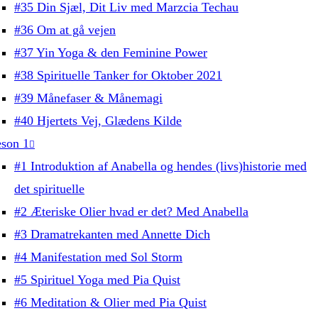
#35 Din Sjæl, Dit Liv med Marzcia Techau
#36 Om at gå vejen
#37 Yin Yoga & den Feminine Power
#38 Spirituelle Tanker for Oktober 2021
#39 Månefaser & Månemagi
#40 Hjertets Vej, Glædens Kilde
son 1
#1 Introduktion af Anabella og hendes (livs)historie med
det spirituelle
#2 Æteriske Olier hvad er det? Med Anabella
#3 Dramatrekanten med Annette Dich
#4 Manifestation med Sol Storm
#5 Spirituel Yoga med Pia Quist
#6 Meditation & Olier med Pia Quist