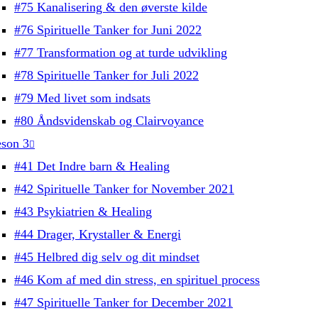
#75 Kanalisering & den øverste kilde
#76 Spirituelle Tanker for Juni 2022
#77 Transformation og at turde udvikling
#78 Spirituelle Tanker for Juli 2022
#79 Med livet som indsats
#80 Åndsvidenskab og Clairvoyance
son 3
#41 Det Indre barn & Healing
#42 Spirituelle Tanker for November 2021
#43 Psykiatrien & Healing
#44 Drager, Krystaller & Energi
#45 Helbred dig selv og dit mindset
#46 Kom af med din stress, en spirituel process
#47 Spirituelle Tanker for December 2021