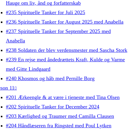
Hauge om liv, ånd og forfatterskab
#235 Spirituelle Tanker for Juli 2025
#236 Spirituelle Tanker for August 2025 med Anabella
#237 Spirituelle Tanker for September 2025 med
Anabella
#238 Soldaten der blev verdensmester med Sascha Stork
#239 En rejse med åndedrættets Kraft, Kulde og Varme
med Gitte Lindgaard
#240 Khosmos og håb med Pernille Borg
son 11
#201 Ærkeengle & at være i tjeneste med Tina Olsen
#202 Spirituelle Tanker for December 2024
#203 Kærlighed og Traumer med Camilla Clausen
#204 Håndlæseren fra Ringsted med Poul Lytken