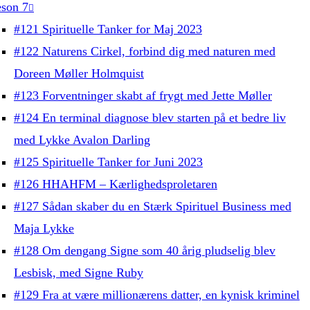
son 7
#121 Spirituelle Tanker for Maj 2023
#122 Naturens Cirkel, forbind dig med naturen med
Doreen Møller Holmquist
#123 Forventninger skabt af frygt med Jette Møller
#124 En terminal diagnose blev starten på et bedre liv
med Lykke Avalon Darling
#125 Spirituelle Tanker for Juni 2023
#126 HHAHFM – Kærlighedsproletaren
#127 Sådan skaber du en Stærk Spirituel Business med
Maja Lykke
#128 Om dengang Signe som 40 årig pludselig blev
Lesbisk, med Signe Ruby
#129 Fra at være millionærens datter, en kynisk kriminel