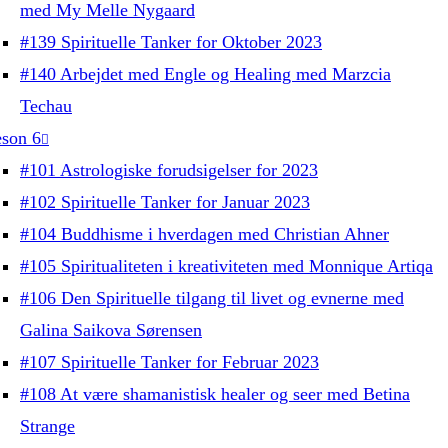
med My Melle Nygaard
#139 Spirituelle Tanker for Oktober 2023
#140 Arbejdet med Engle og Healing med Marzcia
Techau
son 6
#101 Astrologiske forudsigelser for 2023
#102 Spirituelle Tanker for Januar 2023
#104 Buddhisme i hverdagen med Christian Ahner
#105 Spiritualiteten i kreativiteten med Monnique Artiqa
#106 Den Spirituelle tilgang til livet og evnerne med
Galina Saikova Sørensen
#107 Spirituelle Tanker for Februar 2023
#108 At være shamanistisk healer og seer med Betina
Strange