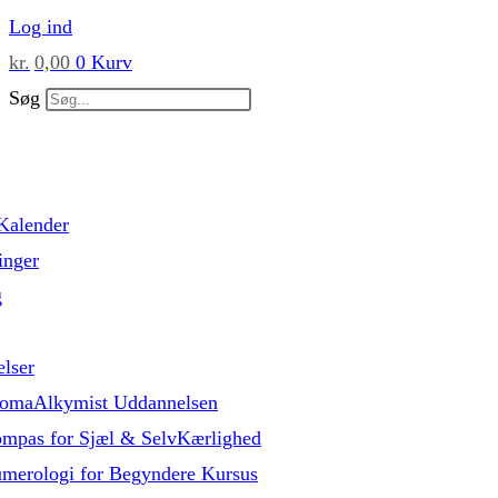
Skip
Log ind
to
kr.
0,00
0
Kurv
content
Søg
Kalender
inger
g
lser
omaAlkymist Uddannelsen
mpas for Sjæl & SelvKærlighed
merologi for Begyndere Kursus