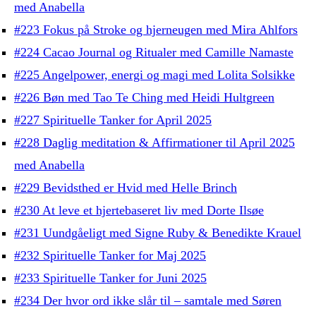
med Anabella
#223 Fokus på Stroke og hjerneugen med Mira Ahlfors
#224 Cacao Journal og Ritualer med Camille Namaste
#225 Angelpower, energi og magi med Lolita Solsikke
#226 Bøn med Tao Te Ching med Heidi Hultgreen
#227 Spirituelle Tanker for April 2025
#228 Daglig meditation & Affirmationer til April 2025
med Anabella
#229 Bevidsthed er Hvid med Helle Brinch
#230 At leve et hjertebaseret liv med Dorte Ilsøe
#231 Uundgåeligt med Signe Ruby & Benedikte Krauel
#232 Spirituelle Tanker for Maj 2025
#233 Spirituelle Tanker for Juni 2025
#234 Der hvor ord ikke slår til – samtale med Søren