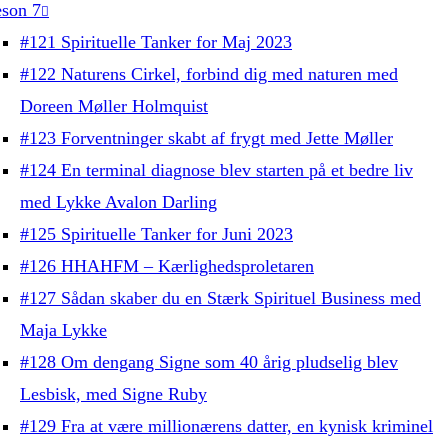
son 7
#121 Spirituelle Tanker for Maj 2023
#122 Naturens Cirkel, forbind dig med naturen med
Doreen Møller Holmquist
#123 Forventninger skabt af frygt med Jette Møller
#124 En terminal diagnose blev starten på et bedre liv
med Lykke Avalon Darling
#125 Spirituelle Tanker for Juni 2023
#126 HHAHFM – Kærlighedsproletaren
#127 Sådan skaber du en Stærk Spirituel Business med
Maja Lykke
#128 Om dengang Signe som 40 årig pludselig blev
Lesbisk, med Signe Ruby
#129 Fra at være millionærens datter, en kynisk kriminel