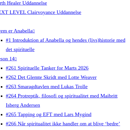
rth Healer Uddannelse
XT LEVEL Clairvoyance Uddannelse
em er Anabella
#1 Introduktion af Anabella og hendes (livs)historie med
det spirituelle
son 14
#261 Spirituelle Tanker for Marts 2026
#262 Det Glemte Skridt med Lotte Weaver
#263 Smaragdtavlen med Lukas Trolle
#264 Protreptik, filosofi og spiritualitet med Maibritt
Isberg Andersen
#265 Tapping og EFT med Lars Mygind
#266 Når spiritualitet ikke handler om at blive ‘bedre’