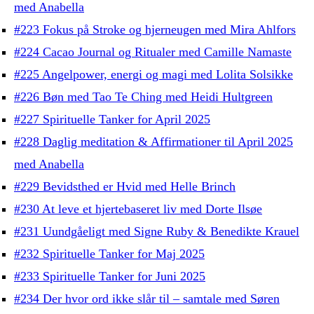
med Anabella
#223 Fokus på Stroke og hjerneugen med Mira Ahlfors
#224 Cacao Journal og Ritualer med Camille Namaste
#225 Angelpower, energi og magi med Lolita Solsikke
#226 Bøn med Tao Te Ching med Heidi Hultgreen
#227 Spirituelle Tanker for April 2025
#228 Daglig meditation & Affirmationer til April 2025
med Anabella
#229 Bevidsthed er Hvid med Helle Brinch
#230 At leve et hjertebaseret liv med Dorte Ilsøe
#231 Uundgåeligt med Signe Ruby & Benedikte Krauel
#232 Spirituelle Tanker for Maj 2025
#233 Spirituelle Tanker for Juni 2025
#234 Der hvor ord ikke slår til – samtale med Søren