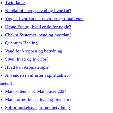
Twinflame
Kundalini energi, hvad og hvordan?
Yoga – hvordan det påvirker spiritualiteten
Drage Energi, hvad er de for nogle?
Chakra Systemet, hvad og hvordan?
Quantum Healing
Vand for kroppen og betydning
Søvn, hvad og hvorfor?
Hvad kan Aromaterapi?
Anvendelsen af urter i spiritualitet
aneter
Månekalender & Månefaser 2024
Måneformørkelse, hvad og hvorfor?
Solformørkelse, spirituel betydning