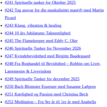
#241 Spirituelle tanker for Oktober 2025
#242 Tag ansvar for din maskulinitet man(d) med Martin
Picard
#243 Klang, vibration & healing
#244 10 års Jubilæums Taknemlighed
#245 The Flamekeeper med Eddy C. Oler
#246 Spirituelle Tanker for November 2026
#247 Kvindebevidsthed med Birgitte Baadegaard
#248 Fra Boghandel til Bevidsthed – Robbin om Livet,
Læremestre & Livsvisdom
#249 Spirituelle Tanker for december 2025
#250 Bach Blomster Essenser med Susanne Løfgren
#251 Kærlighed og Passion med Christina Bech
#252 Meditation – Fra 9er år til 1er år med Anabella