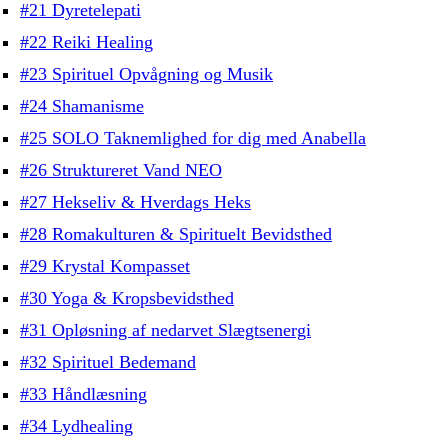
#21 Dyretelepati
#22 Reiki Healing
#23 Spirituel Opvågning og Musik
#24 Shamanisme
#25 SOLO Taknemlighed for dig med Anabella
#26 Struktureret Vand NEO
#27 Hekseliv & Hverdags Heks
#28 Romakulturen & Spirituelt Bevidsthed
#29 Krystal Kompasset
#30 Yoga & Kropsbevidsthed
#31 Opløsning af nedarvet Slægtsenergi
#32 Spirituel Bedemand
#33 Håndlæsning
#34 Lydhealing