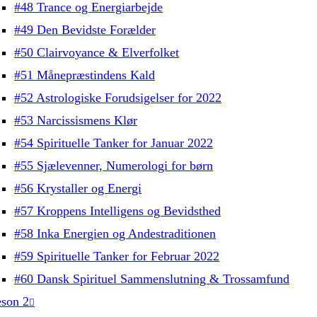
#48 Trance og Energiarbejde
#49 Den Bevidste Forælder
#50 Clairvoyance & Elverfolket
#51 Månepræstindens Kald
#52 Astrologiske Forudsigelser for 2022
#53 Narcissismens Klør
#54 Spirituelle Tanker for Januar 2022
#55 Sjælevenner, Numerologi for børn
#56 Krystaller og Energi
#57 Kroppens Intelligens og Bevidsthed
#58 Inka Energien og Andestraditionen
#59 Spirituelle Tanker for Februar 2022
#60 Dansk Spirituel Sammenslutning & Trossamfund
son 2