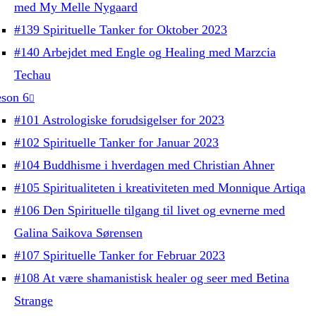
med My Melle Nygaard
#139 Spirituelle Tanker for Oktober 2023
#140 Arbejdet med Engle og Healing med Marzcia
Techau
son 6
#101 Astrologiske forudsigelser for 2023
#102 Spirituelle Tanker for Januar 2023
#104 Buddhisme i hverdagen med Christian Ahner
#105 Spiritualiteten i kreativiteten med Monnique Artiqa
#106 Den Spirituelle tilgang til livet og evnerne med
Galina Saikova Sørensen
#107 Spirituelle Tanker for Februar 2023
#108 At være shamanistisk healer og seer med Betina
Strange