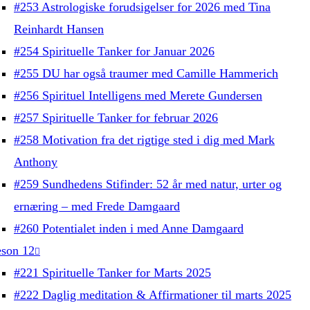
#253 Astrologiske forudsigelser for 2026 med Tina
Reinhardt Hansen
#254 Spirituelle Tanker for Januar 2026
#255 DU har også traumer med Camille Hammerich
#256 Spirituel Intelligens med Merete Gundersen
#257 Spirituelle Tanker for februar 2026
#258 Motivation fra det rigtige sted i dig med Mark
Anthony
#259 Sundhedens Stifinder: 52 år med natur, urter og
ernæring – med Frede Damgaard
#260 Potentialet inden i med Anne Damgaard
son 12
#221 Spirituelle Tanker for Marts 2025
#222 Daglig meditation & Affirmationer til marts 2025