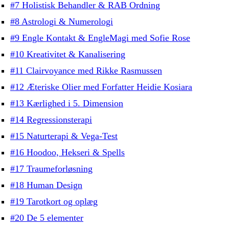
#7 Holistisk Behandler & RAB Ordning
#8 Astrologi & Numerologi
#9 Engle Kontakt & EngleMagi med Sofie Rose
#10 Kreativitet & Kanalisering
#11 Clairvoyance med Rikke Rasmussen
#12 Æteriske Olier med Forfatter Heidie Kosiara
#13 Kærlighed i 5. Dimension
#14 Regressionsterapi
#15 Naturterapi & Vega-Test
#16 Hoodoo, Hekseri & Spells
#17 Traumeforløsning
#18 Human Design
#19 Tarotkort og oplæg
#20 De 5 elementer