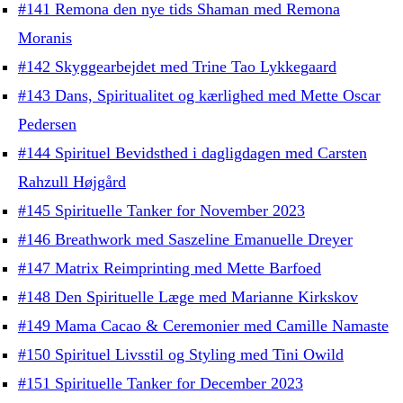
#141 Remona den nye tids Shaman med Remona
Moranis
#142 Skyggearbejdet med Trine Tao Lykkegaard
#143 Dans, Spiritualitet og kærlighed med Mette Oscar
Pedersen
#144 Spirituel Bevidsthed i dagligdagen med Carsten
Rahzull Højgård
#145 Spirituelle Tanker for November 2023
#146 Breathwork med Saszeline Emanuelle Dreyer
#147 Matrix Reimprinting med Mette Barfoed
#148 Den Spirituelle Læge med Marianne Kirkskov
#149 Mama Cacao & Ceremonier med Camille Namaste
#150 Spirituel Livsstil og Styling med Tini Owild
#151 Spirituelle Tanker for December 2023