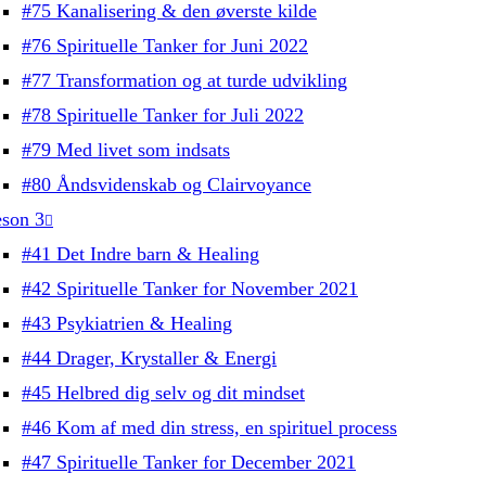
#75 Kanalisering & den øverste kilde
#76 Spirituelle Tanker for Juni 2022
#77 Transformation og at turde udvikling
#78 Spirituelle Tanker for Juli 2022
#79 Med livet som indsats
#80 Åndsvidenskab og Clairvoyance
son 3
#41 Det Indre barn & Healing
#42 Spirituelle Tanker for November 2021
#43 Psykiatrien & Healing
#44 Drager, Krystaller & Energi
#45 Helbred dig selv og dit mindset
#46 Kom af med din stress, en spirituel process
#47 Spirituelle Tanker for December 2021