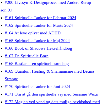
#200 Livssyn & Designproces med Anders Rerup
son 9
#161 Spirituelle Tanker for Februar 2024
#162 Spirituelle Tanker for Marts 2024
#164 At leve oplyst med ADHD
#165 Spirituelle Tanker for Maj 2024
#166 Book of Shadows Heksehåndbog
#167 De Spirituelle Børn
#168 Bastian – en spirituel børnebog
#169 Quantum Healing & Shamanisme med Betina
Strange
#170 Spirituelle Tanker for Juni 2024
#171 Om at gå den spirituelle vej med Susanne Wexø
#172 Magien ved vand og dets mulige bevidsthed med