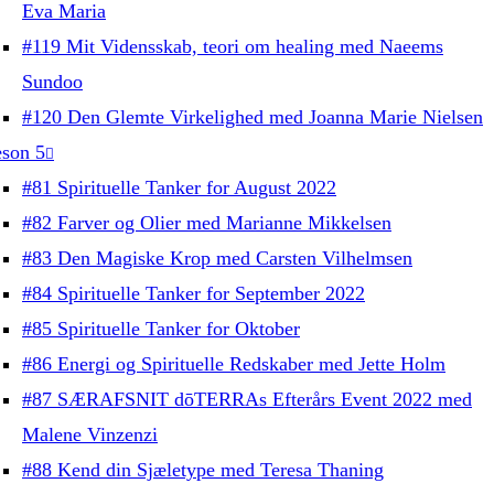
Eva Maria
#119 Mit Vidensskab, teori om healing med Naeems
Sundoo
#120 Den Glemte Virkelighed med Joanna Marie Nielsen
son 5
#81 Spirituelle Tanker for August 2022
#82 Farver og Olier med Marianne Mikkelsen
#83 Den Magiske Krop med Carsten Vilhelmsen
#84 Spirituelle Tanker for September 2022
#85 Spirituelle Tanker for Oktober
#86 Energi og Spirituelle Redskaber med Jette Holm
#87 SÆRAFSNIT dōTERRAs Efterårs Event 2022 med
Malene Vinzenzi
#88 Kend din Sjæletype med Teresa Thaning