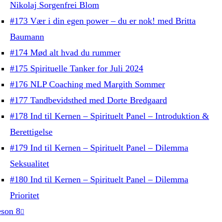
Nikolaj Sorgenfrei Blom
#173 Vær i din egen power – du er nok! med Britta
Baumann
#174 Mød alt hvad du rummer
#175 Spirituelle Tanker for Juli 2024
#176 NLP Coaching med Margith Sommer
#177 Tandbevidsthed med Dorte Bredgaard
#178 Ind til Kernen – Spirituelt Panel – Introduktion &
Berettigelse
#179 Ind til Kernen – Spirituelt Panel – Dilemma
Seksualitet
#180 Ind til Kernen – Spirituelt Panel – Dilemma
Prioritet
son 8