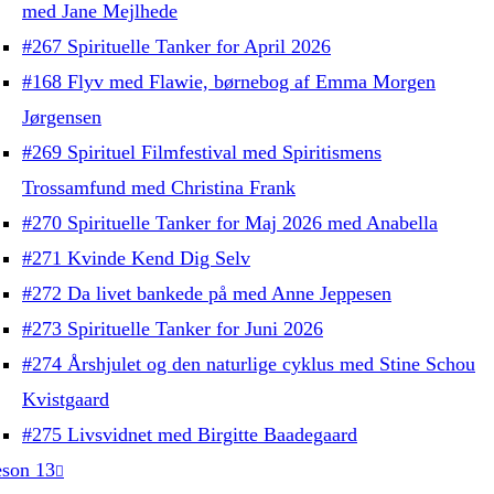
med Jane Mejlhede
#267 Spirituelle Tanker for April 2026
#168 Flyv med Flawie, børnebog af Emma Morgen
Jørgensen
#269 Spirituel Filmfestival med Spiritismens
Trossamfund med Christina Frank
#270 Spirituelle Tanker for Maj 2026 med Anabella
#271 Kvinde Kend Dig Selv
#272 Da livet bankede på med Anne Jeppesen
#273 Spirituelle Tanker for Juni 2026
#274 Årshjulet og den naturlige cyklus med Stine Schou
Kvistgaard
#275 Livsvidnet med Birgitte Baadegaard
son 13