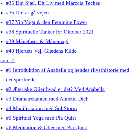
#35 Din Sjæl, Dit Liv med Marzcia Techau
#36 Om at gå vejen
#37 Yin Yoga & den Feminine Power
#38 Spirituelle Tanker for Oktober 2021
#39 Månefaser & Månemagi
#40 Hjertets Vej, Glædens Kilde
son 1
#1 Introduktion af Anabella og hendes (livs)historie med
det spirituelle
#2 Æteriske Olier hvad er det? Med Anabella
#3 Dramatrekanten med Annette Dich
#4 Manifestation med Sol Storm
#5 Spirituel Yoga med Pia Quist
#6 Meditation & Olier med Pia Quist