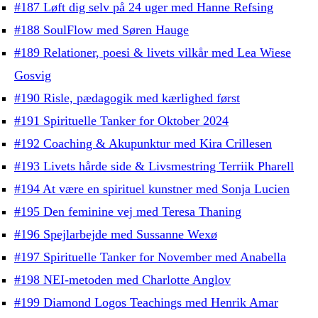
#187 Løft dig selv på 24 uger med Hanne Refsing
#188 SoulFlow med Søren Hauge
#189 Relationer, poesi & livets vilkår med Lea Wiese
Gosvig
#190 Risle, pædagogik med kærlighed først
#191 Spirituelle Tanker for Oktober 2024
#192 Coaching & Akupunktur med Kira Crillesen
#193 Livets hårde side & Livsmestring Terriik Pharell
#194 At være en spirituel kunstner med Sonja Lucien
#195 Den feminine vej med Teresa Thaning
#196 Spejlarbejde med Sussanne Wexø
#197 Spirituelle Tanker for November med Anabella
#198 NEI-metoden med Charlotte Anglov
#199 Diamond Logos Teachings med Henrik Amar