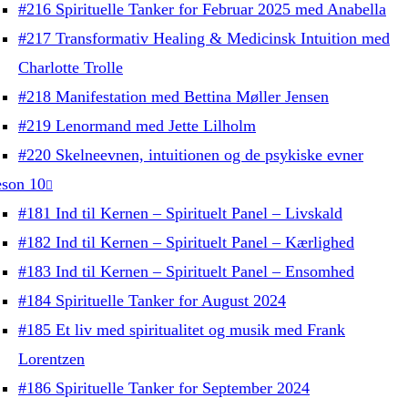
#216 Spirituelle Tanker for Februar 2025 med Anabella
#217 Transformativ Healing & Medicinsk Intuition med
Charlotte Trolle
#218 Manifestation med Bettina Møller Jensen
#219 Lenormand med Jette Lilholm
#220 Skelneevnen, intuitionen og de psykiske evner
son 10
#181 Ind til Kernen – Spirituelt Panel – Livskald
#182 Ind til Kernen – Spirituelt Panel – Kærlighed
#183 Ind til Kernen – Spirituelt Panel – Ensomhed
#184 Spirituelle Tanker for August 2024
#185 Et liv med spiritualitet og musik med Frank
Lorentzen
#186 Spirituelle Tanker for September 2024