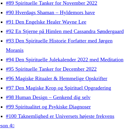
#89 Spirituelle Tanker for November 2022
#90 Hverdags Shaman – Hyldemors have
#91 Den Engelske Healer Wayne Lee
#92 En Stjerne på Himlen med Cassandra Søndergaard
#93 Den Spirituelle Historie Forfatter med Jørgen
Moranis
#94 Den Spirituelle Julekalender 2022 med Meditation
#95 Spirituelle Tanker for December 2022
#96 Magiske Ritualer & Hemmelige Opskrifter
#97 Den Magiske Krop og Spirituel Opgradering
#98 Human Design – Genkend dig selv
#99 Spiritualitet og Psykiske Diagnoser
#100 Taknemlighed er Universets højeste frekvens
son 4