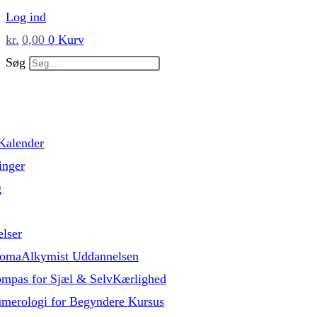
Skip
Log ind
to
kr.
0,00
0
Kurv
content
Søg
Kalender
inger
g
lser
omaAlkymist Uddannelsen
mpas for Sjæl & SelvKærlighed
merologi for Begyndere Kursus