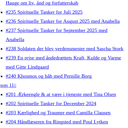
Hauge om liv, ånd og forfatterskab
#235 Spirituelle Tanker for Juli 2025
#236 Spirituelle Tanker for August 2025 med Anabella
#237 Spirituelle Tanker for September 2025 med
Anabella
#238 Soldaten der blev verdensmester med Sascha Stork
#239 En rejse med åndedrættets Kraft, Kulde og Varme
med Gitte Lindgaard
#240 Khosmos og håb med Pernille Borg
son 11
#201 Ærkeengle & at være i tjeneste med Tina Olsen
#202 Spirituelle Tanker for December 2024
#203 Kærlighed og Traumer med Camilla Clausen
#204 Håndlæseren fra Ringsted med Poul Lytken