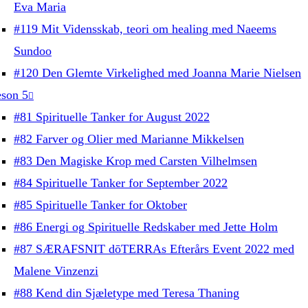
Eva Maria
#119 Mit Vidensskab, teori om healing med Naeems
Sundoo
#120 Den Glemte Virkelighed med Joanna Marie Nielsen
son 5
#81 Spirituelle Tanker for August 2022
#82 Farver og Olier med Marianne Mikkelsen
#83 Den Magiske Krop med Carsten Vilhelmsen
#84 Spirituelle Tanker for September 2022
#85 Spirituelle Tanker for Oktober
#86 Energi og Spirituelle Redskaber med Jette Holm
#87 SÆRAFSNIT dōTERRAs Efterårs Event 2022 med
Malene Vinzenzi
#88 Kend din Sjæletype med Teresa Thaning