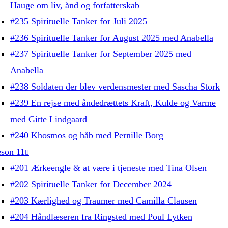
Hauge om liv, ånd og forfatterskab
#235 Spirituelle Tanker for Juli 2025
#236 Spirituelle Tanker for August 2025 med Anabella
#237 Spirituelle Tanker for September 2025 med
Anabella
#238 Soldaten der blev verdensmester med Sascha Stork
#239 En rejse med åndedrættets Kraft, Kulde og Varme
med Gitte Lindgaard
#240 Khosmos og håb med Pernille Borg
son 11
#201 Ærkeengle & at være i tjeneste med Tina Olsen
#202 Spirituelle Tanker for December 2024
#203 Kærlighed og Traumer med Camilla Clausen
#204 Håndlæseren fra Ringsted med Poul Lytken