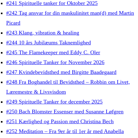
#241 Spirituelle tanker for Oktober 2025
#242 Tag ansvar for din maskulinitet man(d) med Martin
Picard
#243 Klang, vibration & healing
#244 10 års Jubilæums Taknemlighed
#245 The Flamekeeper med Eddy C. Oler
#246 Spirituelle Tanker for November 2026
#247 Kvindebevidsthed med Birgitte Baadegaard
#248 Fra Boghandel til Bevidsthed – Robbin om Livet,
Læremestre & Livsvisdom
#249 Spirituelle Tanker for december 2025
#250 Bach Blomster Essenser med Susanne Løfgren
#251 Kærlighed og Passion med Christina Bech
#252 Meditation – Fra 9er år til 1er år med Anabella