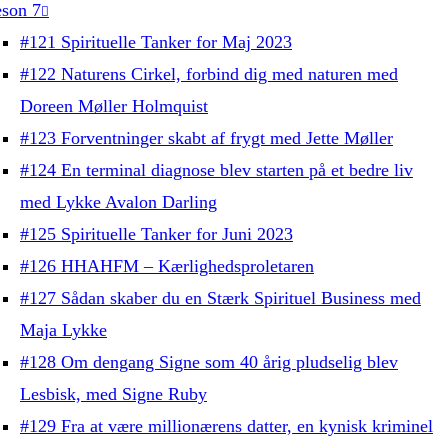
son 7
#121 Spirituelle Tanker for Maj 2023
#122 Naturens Cirkel, forbind dig med naturen med
Doreen Møller Holmquist
#123 Forventninger skabt af frygt med Jette Møller
#124 En terminal diagnose blev starten på et bedre liv
med Lykke Avalon Darling
#125 Spirituelle Tanker for Juni 2023
#126 HHAHFM – Kærlighedsproletaren
#127 Sådan skaber du en Stærk Spirituel Business med
Maja Lykke
#128 Om dengang Signe som 40 årig pludselig blev
Lesbisk, med Signe Ruby
#129 Fra at være millionærens datter, en kynisk kriminel