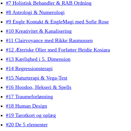
#7 Holistisk Behandler & RAB Ordning
#8 Astrologi & Numerologi
#9 Engle Kontakt & EngleMagi med Sofie Rose
#10 Kreativitet & Kanalisering
#11 Clairvoyance med Rikke Rasmussen
#12 Æteriske Olier med Forfatter Heidie Kosiara
#13 Kærlighed i 5. Dimension
#14 Regressionsterapi
#15 Naturterapi & Vega-Test
#16 Hoodoo, Hekseri & Spells
#17 Traumeforløsning
#18 Human Design
#19 Tarotkort og oplæg
#20 De 5 elementer