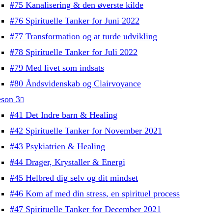
#75 Kanalisering & den øverste kilde
#76 Spirituelle Tanker for Juni 2022
#77 Transformation og at turde udvikling
#78 Spirituelle Tanker for Juli 2022
#79 Med livet som indsats
#80 Åndsvidenskab og Clairvoyance
son 3
#41 Det Indre barn & Healing
#42 Spirituelle Tanker for November 2021
#43 Psykiatrien & Healing
#44 Drager, Krystaller & Energi
#45 Helbred dig selv og dit mindset
#46 Kom af med din stress, en spirituel process
#47 Spirituelle Tanker for December 2021