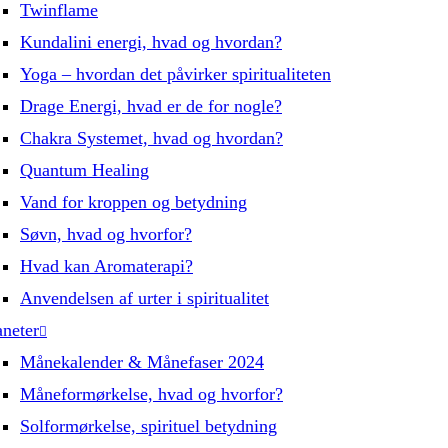
Twinflame
Kundalini energi, hvad og hvordan?
Yoga – hvordan det påvirker spiritualiteten
Drage Energi, hvad er de for nogle?
Chakra Systemet, hvad og hvordan?
Quantum Healing
Vand for kroppen og betydning
Søvn, hvad og hvorfor?
Hvad kan Aromaterapi?
Anvendelsen af urter i spiritualitet
aneter
Månekalender & Månefaser 2024
Måneformørkelse, hvad og hvorfor?
Solformørkelse, spirituel betydning