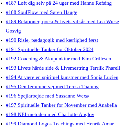
#187 Løft dig selv på 24 uger med Hanne Refsing
#188 SoulFlow med Søren Hauge
#189 Relationer, poesi & livets vilkår med Lea Wiese
Gosvig
#190 Risle, pædagogik med kærlighed først
#191 Spirituelle Tanker for Oktober 2024
#192 Coaching & Akupunktur med Kira Crillesen
#193 Livets hårde side & Livsmestring Terriik Pharell
#194 At være en spirituel kunstner med Sonja Lucien
#195 Den feminine vej med Teresa Thaning
#196 Spejlarbejde med Sussanne Wexø
#197 Spirituelle Tanker for November med Anabella
#198 NEI-metoden med Charlotte Anglov
#199 Diamond Logos Teachings med Henrik Amar