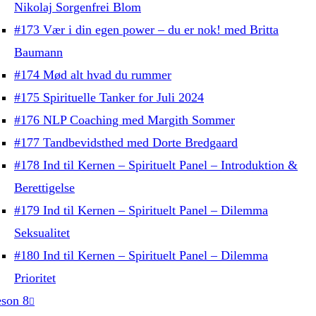
Nikolaj Sorgenfrei Blom
#173 Vær i din egen power – du er nok! med Britta
Baumann
#174 Mød alt hvad du rummer
#175 Spirituelle Tanker for Juli 2024
#176 NLP Coaching med Margith Sommer
#177 Tandbevidsthed med Dorte Bredgaard
#178 Ind til Kernen – Spirituelt Panel – Introduktion &
Berettigelse
#179 Ind til Kernen – Spirituelt Panel – Dilemma
Seksualitet
#180 Ind til Kernen – Spirituelt Panel – Dilemma
Prioritet
son 8