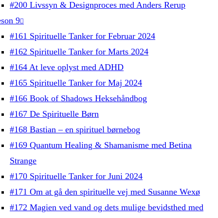
#200 Livssyn & Designproces med Anders Rerup
son 9
#161 Spirituelle Tanker for Februar 2024
#162 Spirituelle Tanker for Marts 2024
#164 At leve oplyst med ADHD
#165 Spirituelle Tanker for Maj 2024
#166 Book of Shadows Heksehåndbog
#167 De Spirituelle Børn
#168 Bastian – en spirituel børnebog
#169 Quantum Healing & Shamanisme med Betina
Strange
#170 Spirituelle Tanker for Juni 2024
#171 Om at gå den spirituelle vej med Susanne Wexø
#172 Magien ved vand og dets mulige bevidsthed med