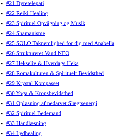
#21 Dyretelepati
#22 Reiki Healing
#23 Spirituel Opvågning og Musik
#24 Shamanisme
#25 SOLO Taknemlighed for dig med Anabella
#26 Struktureret Vand NEO
#27 Hekseliv & Hverdags Heks
#28 Romakulturen & Spirituelt Bevidsthed
#29 Krystal Kompasset
#30 Yoga & Kropsbevidsthed
#31 Opløsning af nedarvet Slægtsenergi
#32 Spirituel Bedemand
#33 Håndlæsning
#34 Lydhealing