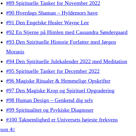
#89 Spirituelle Tanker for November 2022
#90 Hverdags Shaman – Hyldemors have
#91 Den Engelske Healer Wayne Lee
#92 En Stjerne på Himlen med Cassandra Søndergaard
#93 Den Spirituelle Historie Forfatter med Jørgen
Moranis
#94 Den Spirituelle Julekalender 2022 med Meditation
#95 Spirituelle Tanker for December 2022
#96 Magiske Ritualer & Hemmelige Opskrifter
#97 Den Magiske Krop og Spirituel Opgradering
#98 Human Design – Genkend dig selv
#99 Spiritualitet og Psykiske Diagnoser
#100 Taknemlighed er Universets højeste frekvens
son 4