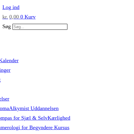
Skip
Log ind
to
kr.
0,00
0
Kurv
content
Søg
Kalender
inger
g
lser
omaAlkymist Uddannelsen
mpas for Sjæl & SelvKærlighed
merologi for Begyndere Kursus