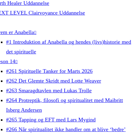
rth Healer Uddannelse
XT LEVEL Clairvoyance Uddannelse
em er Anabella
#1 Introduktion af Anabella og hendes (livs)historie med
det spirituelle
son 14
#261 Spirituelle Tanker for Marts 2026
#262 Det Glemte Skridt med Lotte Weaver
#263 Smaragdtavlen med Lukas Trolle
#264 Protreptik, filosofi og spiritualitet med Maibritt
Isberg Andersen
#265 Tapping og EFT med Lars Mygind
#266 Når spiritualitet ikke handler om at blive ‘bedre’