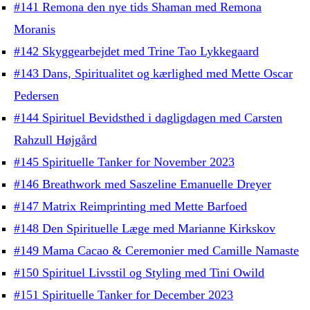
#141 Remona den nye tids Shaman med Remona
Moranis
#142 Skyggearbejdet med Trine Tao Lykkegaard
#143 Dans, Spiritualitet og kærlighed med Mette Oscar
Pedersen
#144 Spirituel Bevidsthed i dagligdagen med Carsten
Rahzull Højgård
#145 Spirituelle Tanker for November 2023
#146 Breathwork med Saszeline Emanuelle Dreyer
#147 Matrix Reimprinting med Mette Barfoed
#148 Den Spirituelle Læge med Marianne Kirkskov
#149 Mama Cacao & Ceremonier med Camille Namaste
#150 Spirituel Livsstil og Styling med Tini Owild
#151 Spirituelle Tanker for December 2023