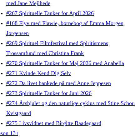
med Jane Mejlhede
#267 Spirituelle Tanker for April 2026
#168 Flyv med Flawie, børnebog af Emma Morgen
Jørgensen
#269 Spirituel Filmfestival med Spiritismens
Trossamfund med Christina Frank
#270 Spirituelle Tanker for Maj 2026 med Anabella
#271 Kvinde Kend Dig Selv
#272 Da livet bankede på med Anne Jeppesen
#273 Spirituelle Tanker for Juni 2026
#274 Årshjulet og den naturlige cyklus med Stine Schou
Kvistgaard
#275 Livsvidnet med Birgitte Baadegaard
son 13