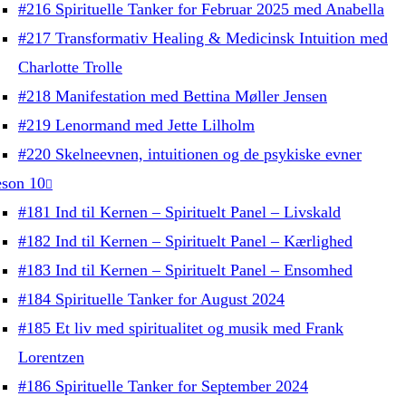
#216 Spirituelle Tanker for Februar 2025 med Anabella
#217 Transformativ Healing & Medicinsk Intuition med
Charlotte Trolle
#218 Manifestation med Bettina Møller Jensen
#219 Lenormand med Jette Lilholm
#220 Skelneevnen, intuitionen og de psykiske evner
son 10
#181 Ind til Kernen – Spirituelt Panel – Livskald
#182 Ind til Kernen – Spirituelt Panel – Kærlighed
#183 Ind til Kernen – Spirituelt Panel – Ensomhed
#184 Spirituelle Tanker for August 2024
#185 Et liv med spiritualitet og musik med Frank
Lorentzen
#186 Spirituelle Tanker for September 2024