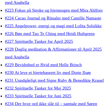
med Anabella
#223 Fokus på Stroke og hjerneugen med Mira Ahlfors
#224 Cacao Journal og Ritualer med Camille Namaste
#225 Angelpower, energi og magi med Lolita Solsikke
#226 Bøn med Tao Te Ching med Heidi Hultgreen
#227 Spirituelle Tanker for April 2025
#228 Daglig meditation & Affirmationer til April 2025
med Anabella
#229 Bevidsthed er Hvid med Helle Brinch
#230 At leve et hjertebaseret liv med Dorte Ilsøe
#231 Uundgåeligt med Signe Ruby & Benedikte Krauel
#232 Spirituelle Tanker for Maj 2025
#233 Spirituelle Tanker for Juni 2025
#234 Der hvor ord ikke slår til – samtale med Søren