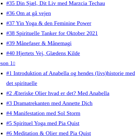
#35 Din Sjæl, Dit Liv med Marzcia Techau
#36 Om at gå vejen
#37 Yin Yoga & den Feminine Power
#38 Spirituelle Tanker for Oktober 2021
#39 Månefaser & Månemagi
#40 Hjertets Vej, Glædens Kilde
son 1
#1 Introduktion af Anabella og hendes (livs)historie med
det spirituelle
#2 Æteriske Olier hvad er det? Med Anabella
#3 Dramatrekanten med Annette Dich
#4 Manifestation med Sol Storm
#5 Spirituel Yoga med Pia Quist
#6 Meditation & Olier med Pia Quist