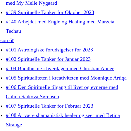
med My Melle Nygaard
#139 Spirituelle Tanker for Oktober 2023
#140 Arbejdet med Engle og Healing med Marzcia
Techau
son 6
#101 Astrologiske forudsigelser for 2023
#102 Spirituelle Tanker for Januar 2023
#104 Buddhisme i hverdagen med Christian Ahner
#105 Spiritualiteten i kreativiteten med Monnique Artiqa
#106 Den Spirituelle tilgang til livet og evnerne med
Galina Saikova Sørensen
#107 Spirituelle Tanker for Februar 2023
#108 At være shamanistisk healer og seer med Betina
Strange