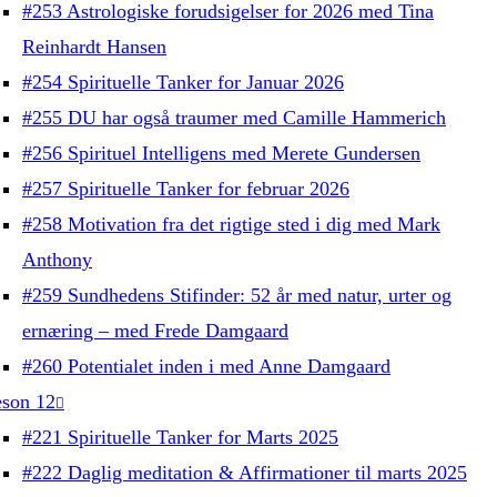
#253 Astrologiske forudsigelser for 2026 med Tina
Reinhardt Hansen
#254 Spirituelle Tanker for Januar 2026
#255 DU har også traumer med Camille Hammerich
#256 Spirituel Intelligens med Merete Gundersen
#257 Spirituelle Tanker for februar 2026
#258 Motivation fra det rigtige sted i dig med Mark
Anthony
#259 Sundhedens Stifinder: 52 år med natur, urter og
ernæring – med Frede Damgaard
#260 Potentialet inden i med Anne Damgaard
son 12
#221 Spirituelle Tanker for Marts 2025
#222 Daglig meditation & Affirmationer til marts 2025