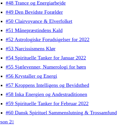
#48 Trance og Energiarbejde
#49 Den Bevidste Forælder
#50 Clairvoyance & Elverfolket
#51 Månepræstindens Kald
#52 Astrologiske Forudsigelser for 2022
#53 Narcissismens Klør
#54 Spirituelle Tanker for Januar 2022
#55 Sjælevenner, Numerologi for børn
#56 Krystaller og Energi
#57 Kroppens Intelligens og Bevidsthed
#58 Inka Energien og Andestraditionen
#59 Spirituelle Tanker for Februar 2022
#60 Dansk Spirituel Sammenslutning & Trossamfund
son 2