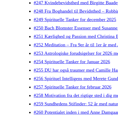
#247 Kvindebevidsthed med Birgitte Baade
#248 Fra Boghandel til Bevidsthed – Robb
#249 Spirituelle Tanker for december 2025
#250 Bach Blomster Essenser med Susanne
#251 Kærlighed og Passion med Christina 
#252 Meditation – Fra 9er år til 1er år med
#253 Astrologiske forudsigelser for 2026 
#254 Spirituelle Tanker for Januar 2026
#255 DU har også traumer med Camille H
#256 Spirituel Intelligens med Merete Gun
#257 Spirituelle Tanker for februar 2026
#258 Motivation fra det rigtige sted i dig
#259 Sundhedens Stifinder: 52 år med natu
#260 Potentialet inden i med Anne Damgaa