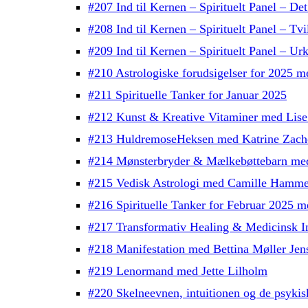
#207 Ind til Kernen – Spirituelt Panel – Det
#208 Ind til Kernen – Spirituelt Panel – Tv
#209 Ind til Kernen – Spirituelt Panel – Urk
#210 Astrologiske forudsigelser for 2025 
#211 Spirituelle Tanker for Januar 2025
#212 Kunst & Kreative Vitaminer med Lise
#213 HuldremoseHeksen med Katrine Zach
#214 Mønsterbryder & Mælkebøttebarn me
#215 Vedisk Astrologi med Camille Hamme
#216 Spirituelle Tanker for Februar 2025 
#217 Transformativ Healing & Medicinsk In
#218 Manifestation med Bettina Møller Jen
#219 Lenormand med Jette Lilholm
#220 Skelneevnen, intuitionen og de psykis