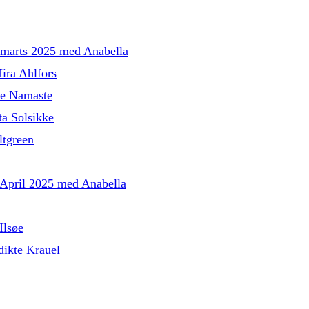
l marts 2025 med Anabella
ira Ahlfors
le Namaste
a Solsikke
tgreen
l April 2025 med Anabella
Ilsøe
ikte Krauel