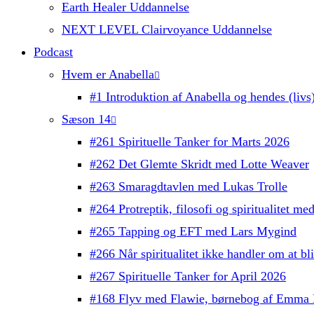
Earth Healer Uddannelse
NEXT LEVEL Clairvoyance Uddannelse
Podcast
Hvem er Anabella
#1 Introduktion af Anabella og hendes (livs)
Sæson 14
#261 Spirituelle Tanker for Marts 2026
#262 Det Glemte Skridt med Lotte Weaver
#263 Smaragdtavlen med Lukas Trolle
#264 Protreptik, filosofi og spiritualitet m
#265 Tapping og EFT med Lars Mygind
#266 Når spiritualitet ikke handler om at b
#267 Spirituelle Tanker for April 2026
#168 Flyv med Flawie, børnebog af Emma