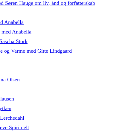
med Søren Hauge om liv, ånd og forfatterskab
ed Anabella
5 med Anabella
Sascha Stork
de og Varme med Gitte Lindgaard
ina Olsen
lausen
ytken
 Lerchedahl
eve Spirituelt