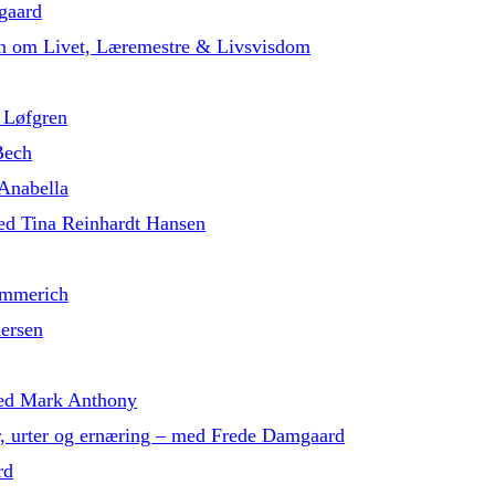
gaard
in om Livet, Læremestre & Livsvisdom
 Løfgren
Bech
 Anabella
med Tina Reinhardt Hansen
ammerich
dersen
 med Mark Anthony
r, urter og ernæring – med Frede Damgaard
rd