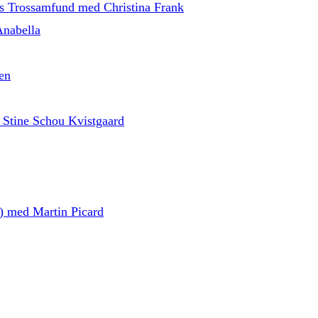
ns Trossamfund med Christina Frank
Anabella
en
 Stine Schou Kvistgaard
d) med Martin Picard