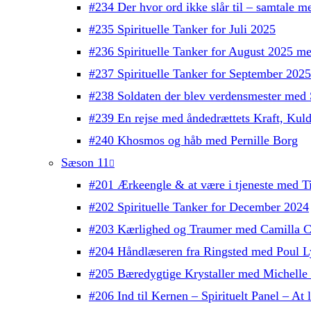
#234 Der hvor ord ikke slår til – samtale 
#235 Spirituelle Tanker for Juli 2025
#236 Spirituelle Tanker for August 2025 m
#237 Spirituelle Tanker for September 202
#238 Soldaten der blev verdensmester med 
#239 En rejse med åndedrættets Kraft, Kul
#240 Khosmos og håb med Pernille Borg
Sæson 11
#201 Ærkeengle & at være i tjeneste med T
#202 Spirituelle Tanker for December 2024
#203 Kærlighed og Traumer med Camilla C
#204 Håndlæseren fra Ringsted med Poul L
#205 Bæredygtige Krystaller med Michelle
#206 Ind til Kernen – Spirituelt Panel – At l