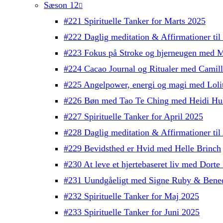
Sæson 12
#221 Spirituelle Tanker for Marts 2025
#222 Daglig meditation & Affirmationer ti
#223 Fokus på Stroke og hjerneugen med M
#224 Cacao Journal og Ritualer med Camil
#225 Angelpower, energi og magi med Lolit
#226 Bøn med Tao Te Ching med Heidi Hul
#227 Spirituelle Tanker for April 2025
#228 Daglig meditation & Affirmationer ti
#229 Bevidsthed er Hvid med Helle Brinch
#230 At leve et hjertebaseret liv med Dorte 
#231 Uundgåeligt med Signe Ruby & Bened
#232 Spirituelle Tanker for Maj 2025
#233 Spirituelle Tanker for Juni 2025