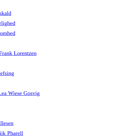
skald
rlighed
nsomhed
 Frank Lorentzen
efsing
d Lea Wiese Gosvig
llesen
ik Pharell