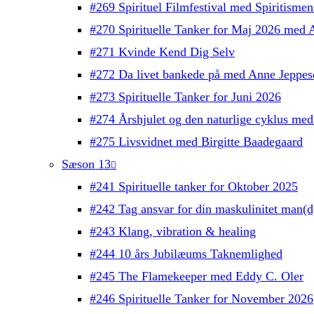
#269 Spirituel Filmfestival med Spiritisme
#270 Spirituelle Tanker for Maj 2026 med 
#271 Kvinde Kend Dig Selv
#272 Da livet bankede på med Anne Jeppes
#273 Spirituelle Tanker for Juni 2026
#274 Årshjulet og den naturlige cyklus med
#275 Livsvidnet med Birgitte Baadegaard
Sæson 13
#241 Spirituelle tanker for Oktober 2025
#242 Tag ansvar for din maskulinitet man(
#243 Klang, vibration & healing
#244 10 års Jubilæums Taknemlighed
#245 The Flamekeeper med Eddy C. Oler
#246 Spirituelle Tanker for November 2026