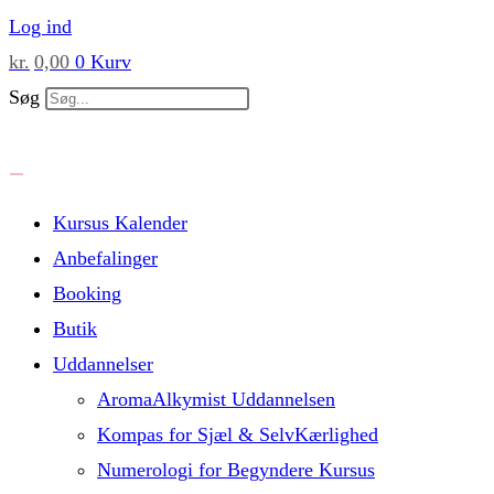
Skip
Log ind
to
kr.
0,00
0
Kurv
content
Søg
Kursus Kalender
Anbefalinger
Booking
Butik
Uddannelser
AromaAlkymist Uddannelsen
Kompas for Sjæl & SelvKærlighed
Numerologi for Begyndere Kursus