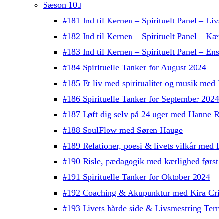
Sæson 10
#181 Ind til Kernen – Spirituelt Panel – Liv
#182 Ind til Kernen – Spirituelt Panel – Kæ
#183 Ind til Kernen – Spirituelt Panel – E
#184 Spirituelle Tanker for August 2024
#185 Et liv med spiritualitet og musik med
#186 Spirituelle Tanker for September 2024
#187 Løft dig selv på 24 uger med Hanne R
#188 SoulFlow med Søren Hauge
#189 Relationer, poesi & livets vilkår me
#190 Risle, pædagogik med kærlighed først
#191 Spirituelle Tanker for Oktober 2024
#192 Coaching & Akupunktur med Kira Cri
#193 Livets hårde side & Livsmestring Terri