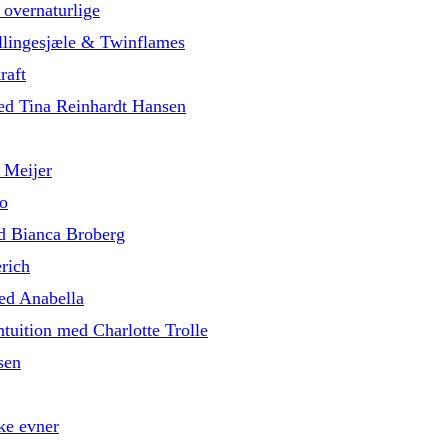
 overnaturlige
illingesjæle & Twinflames
raft
med Tina Reinhardt Hansen
 Meijer
o
d Bianca Broberg
rich
med Anabella
tuition med Charlotte Trolle
sen
ke evner