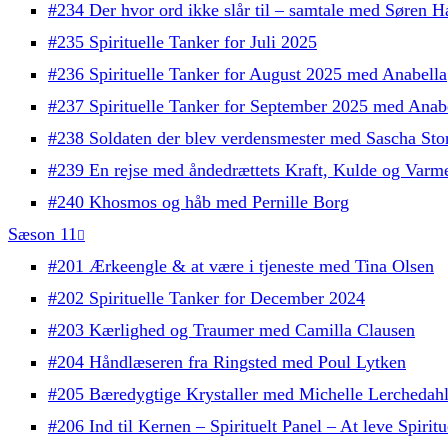
#234 Der hvor ord ikke slår til – samtale med Søren H
#235 Spirituelle Tanker for Juli 2025
#236 Spirituelle Tanker for August 2025 med Anabella
#237 Spirituelle Tanker for September 2025 med Anab
#238 Soldaten der blev verdensmester med Sascha Sto
#239 En rejse med åndedrættets Kraft, Kulde og Varm
#240 Khosmos og håb med Pernille Borg
Sæson 11
#201 Ærkeengle & at være i tjeneste med Tina Olsen
#202 Spirituelle Tanker for December 2024
#203 Kærlighed og Traumer med Camilla Clausen
#204 Håndlæseren fra Ringsted med Poul Lytken
#205 Bæredygtige Krystaller med Michelle Lerchedah
#206 Ind til Kernen – Spirituelt Panel – At leve Spiritu