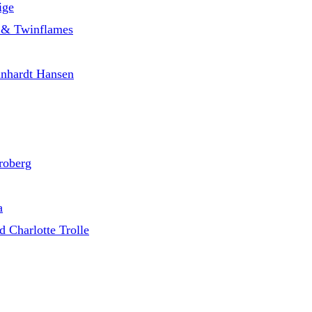
ige
le & Twinflames
inhardt Hansen
roberg
a
 Charlotte Trolle