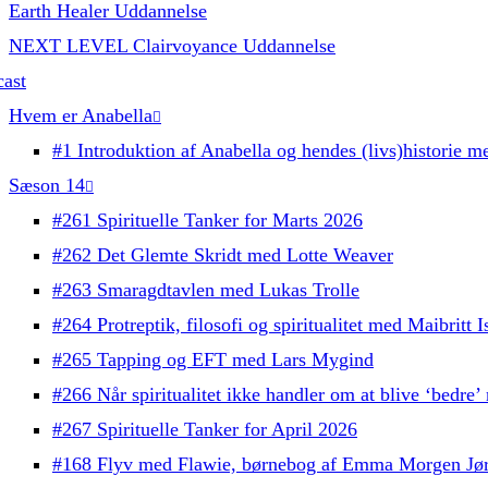
Earth Healer Uddannelse
NEXT LEVEL Clairvoyance Uddannelse
ast
Hvem er Anabella
#1 Introduktion af Anabella og hendes (livs)historie me
Sæson 14
#261 Spirituelle Tanker for Marts 2026
#262 Det Glemte Skridt med Lotte Weaver
#263 Smaragdtavlen med Lukas Trolle
#264 Protreptik, filosofi og spiritualitet med Maibritt
#265 Tapping og EFT med Lars Mygind
#266 Når spiritualitet ikke handler om at blive ‘bedre
#267 Spirituelle Tanker for April 2026
#168 Flyv med Flawie, børnebog af Emma Morgen Jø