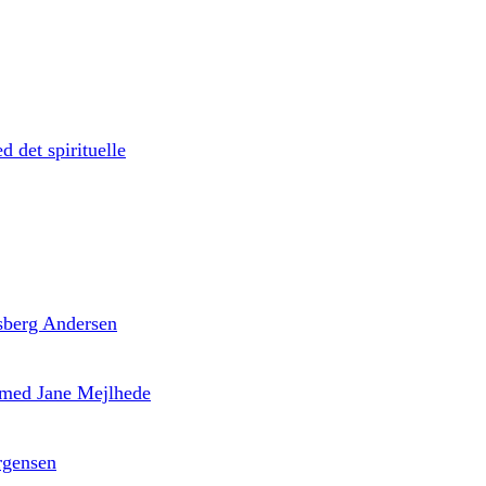
d det spirituelle
 Isberg Andersen
’ med Jane Mejlhede
rgensen