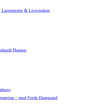
t, Læremestre & Livsvisdom
inhardt Hansen
nthony
g ernæring – med Frede Damgaard