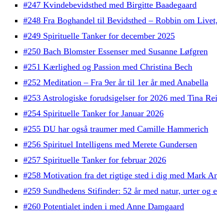
#247 Kvindebevidsthed med Birgitte Baadegaard
#248 Fra Boghandel til Bevidsthed – Robbin om Live
#249 Spirituelle Tanker for december 2025
#250 Bach Blomster Essenser med Susanne Løfgren
#251 Kærlighed og Passion med Christina Bech
#252 Meditation – Fra 9er år til 1er år med Anabella
#253 Astrologiske forudsigelser for 2026 med Tina Re
#254 Spirituelle Tanker for Januar 2026
#255 DU har også traumer med Camille Hammerich
#256 Spirituel Intelligens med Merete Gundersen
#257 Spirituelle Tanker for februar 2026
#258 Motivation fra det rigtige sted i dig med Mark A
#259 Sundhedens Stifinder: 52 år med natur, urter o
#260 Potentialet inden i med Anne Damgaard