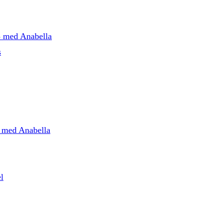
5 med Anabella
s
5 med Anabella
l