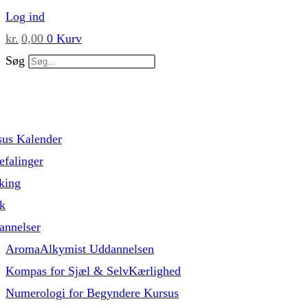
Skip
Log ind
to
kr.
0,00
0
Kurv
content
Søg
sus Kalender
falinger
king
k
annelser
AromaAlkymist Uddannelsen
Kompas for Sjæl & SelvKærlighed
Numerologi for Begyndere Kursus