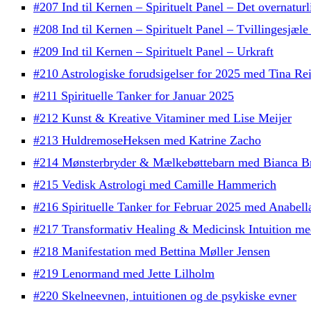
#207 Ind til Kernen – Spirituelt Panel – Det overnaturl
#208 Ind til Kernen – Spirituelt Panel – Tvillingesjæ
#209 Ind til Kernen – Spirituelt Panel – Urkraft
#210 Astrologiske forudsigelser for 2025 med Tina Re
#211 Spirituelle Tanker for Januar 2025
#212 Kunst & Kreative Vitaminer med Lise Meijer
#213 HuldremoseHeksen med Katrine Zacho
#214 Mønsterbryder & Mælkebøttebarn med Bianca B
#215 Vedisk Astrologi med Camille Hammerich
#216 Spirituelle Tanker for Februar 2025 med Anabell
#217 Transformativ Healing & Medicinsk Intuition med
#218 Manifestation med Bettina Møller Jensen
#219 Lenormand med Jette Lilholm
#220 Skelneevnen, intuitionen og de psykiske evner