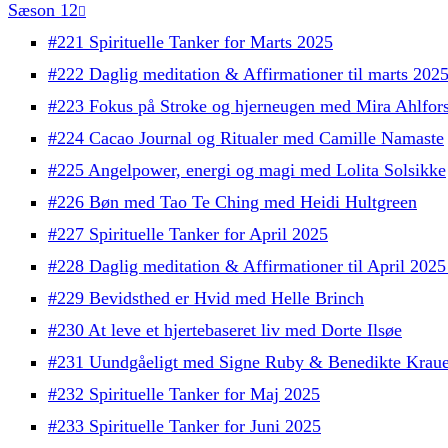
Sæson 12
#221 Spirituelle Tanker for Marts 2025
#222 Daglig meditation & Affirmationer til marts 202
#223 Fokus på Stroke og hjerneugen med Mira Ahlfor
#224 Cacao Journal og Ritualer med Camille Namaste
#225 Angelpower, energi og magi med Lolita Solsikke
#226 Bøn med Tao Te Ching med Heidi Hultgreen
#227 Spirituelle Tanker for April 2025
#228 Daglig meditation & Affirmationer til April 202
#229 Bevidsthed er Hvid med Helle Brinch
#230 At leve et hjertebaseret liv med Dorte Ilsøe
#231 Uundgåeligt med Signe Ruby & Benedikte Kraue
#232 Spirituelle Tanker for Maj 2025
#233 Spirituelle Tanker for Juni 2025