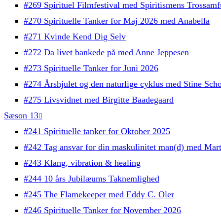
#269 Spirituel Filmfestival med Spiritismens Trossam
#270 Spirituelle Tanker for Maj 2026 med Anabella
#271 Kvinde Kend Dig Selv
#272 Da livet bankede på med Anne Jeppesen
#273 Spirituelle Tanker for Juni 2026
#274 Årshjulet og den naturlige cyklus med Stine Sch
#275 Livsvidnet med Birgitte Baadegaard
Sæson 13
#241 Spirituelle tanker for Oktober 2025
#242 Tag ansvar for din maskulinitet man(d) med Mart
#243 Klang, vibration & healing
#244 10 års Jubilæums Taknemlighed
#245 The Flamekeeper med Eddy C. Oler
#246 Spirituelle Tanker for November 2026