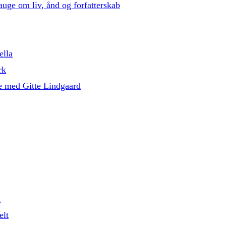
auge om liv, ånd og forfatterskab
ella
rk
e med Gitte Lindgaard
l
elt