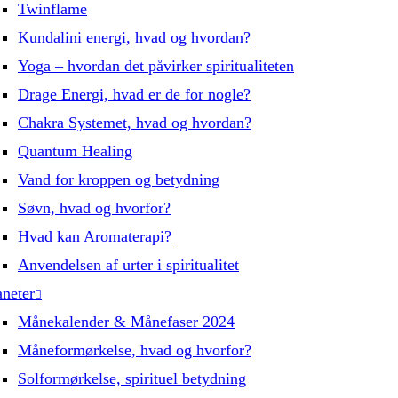
Twinflame
Kundalini energi, hvad og hvordan?
Yoga – hvordan det påvirker spiritualiteten
Drage Energi, hvad er de for nogle?
Chakra Systemet, hvad og hvordan?
Quantum Healing
Vand for kroppen og betydning
Søvn, hvad og hvorfor?
Hvad kan Aromaterapi?
Anvendelsen af urter i spiritualitet
aneter
Månekalender & Månefaser 2024
Måneformørkelse, hvad og hvorfor?
Solformørkelse, spirituel betydning