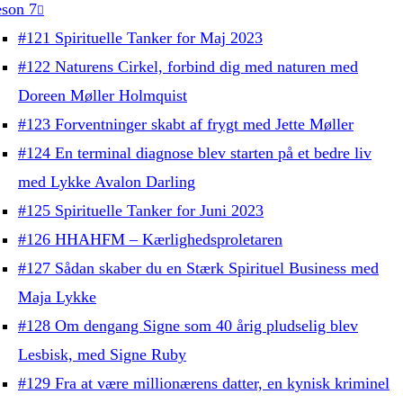
son 7
#121 Spirituelle Tanker for Maj 2023
#122 Naturens Cirkel, forbind dig med naturen med
Doreen Møller Holmquist
#123 Forventninger skabt af frygt med Jette Møller
#124 En terminal diagnose blev starten på et bedre liv
med Lykke Avalon Darling
#125 Spirituelle Tanker for Juni 2023
#126 HHAHFM – Kærlighedsproletaren
#127 Sådan skaber du en Stærk Spirituel Business med
Maja Lykke
#128 Om dengang Signe som 40 årig pludselig blev
Lesbisk, med Signe Ruby
#129 Fra at være millionærens datter, en kynisk kriminel