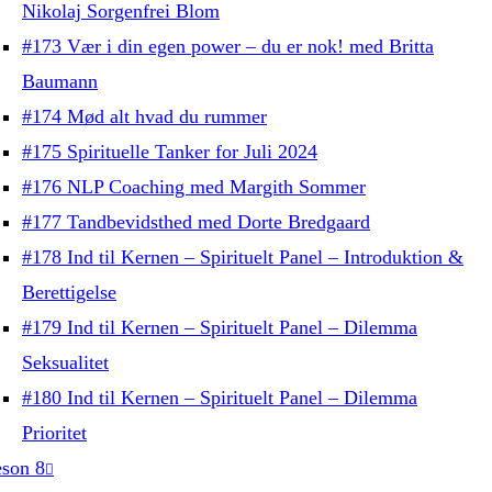
Nikolaj Sorgenfrei Blom
#173 Vær i din egen power – du er nok! med Britta
Baumann
#174 Mød alt hvad du rummer
#175 Spirituelle Tanker for Juli 2024
#176 NLP Coaching med Margith Sommer
#177 Tandbevidsthed med Dorte Bredgaard
#178 Ind til Kernen – Spirituelt Panel – Introduktion &
Berettigelse
#179 Ind til Kernen – Spirituelt Panel – Dilemma
Seksualitet
#180 Ind til Kernen – Spirituelt Panel – Dilemma
Prioritet
son 8