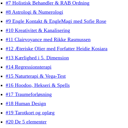
#7 Holistisk Behandler & RAB Ordning
#8 Astrologi & Numerologi
#9 Engle Kontakt & EngleMagi med Sofie Rose
#10 Kreativitet & Kanalisering
#11 Clairvoyance med Rikke Rasmussen
#12 Æteriske Olier med Forfatter Heidie Kosiara
#13 Kærlighed i 5. Dimension
#14 Regressionsterapi
#15 Naturterapi & Vega-Test
#16 Hoodoo, Hekseri & Spells
#17 Traumeforløsning
#18 Human Design
#19 Tarotkort og oplæg
#20 De 5 elementer