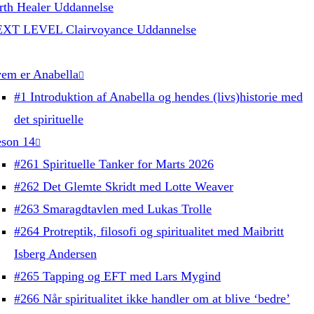
rth Healer Uddannelse
XT LEVEL Clairvoyance Uddannelse
em er Anabella
#1 Introduktion af Anabella og hendes (livs)historie med
det spirituelle
son 14
#261 Spirituelle Tanker for Marts 2026
#262 Det Glemte Skridt med Lotte Weaver
#263 Smaragdtavlen med Lukas Trolle
#264 Protreptik, filosofi og spiritualitet med Maibritt
Isberg Andersen
#265 Tapping og EFT med Lars Mygind
#266 Når spiritualitet ikke handler om at blive ‘bedre’