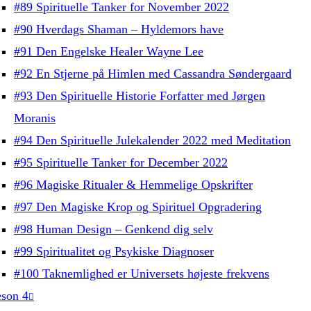
#89 Spirituelle Tanker for November 2022
#90 Hverdags Shaman – Hyldemors have
#91 Den Engelske Healer Wayne Lee
#92 En Stjerne på Himlen med Cassandra Søndergaard
#93 Den Spirituelle Historie Forfatter med Jørgen
Moranis
#94 Den Spirituelle Julekalender 2022 med Meditation
#95 Spirituelle Tanker for December 2022
#96 Magiske Ritualer & Hemmelige Opskrifter
#97 Den Magiske Krop og Spirituel Opgradering
#98 Human Design – Genkend dig selv
#99 Spiritualitet og Psykiske Diagnoser
#100 Taknemlighed er Universets højeste frekvens
son 4