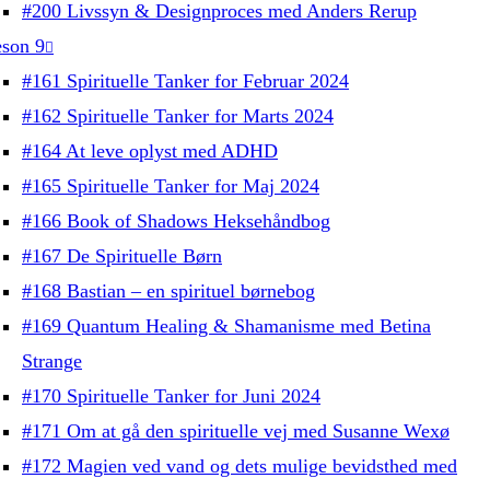
#200 Livssyn & Designproces med Anders Rerup
son 9
#161 Spirituelle Tanker for Februar 2024
#162 Spirituelle Tanker for Marts 2024
#164 At leve oplyst med ADHD
#165 Spirituelle Tanker for Maj 2024
#166 Book of Shadows Heksehåndbog
#167 De Spirituelle Børn
#168 Bastian – en spirituel børnebog
#169 Quantum Healing & Shamanisme med Betina
Strange
#170 Spirituelle Tanker for Juni 2024
#171 Om at gå den spirituelle vej med Susanne Wexø
#172 Magien ved vand og dets mulige bevidsthed med