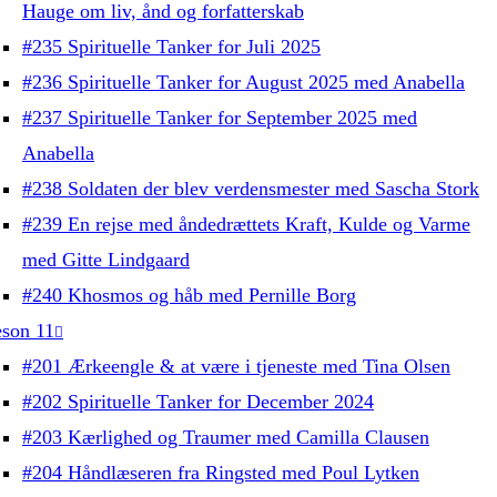
Hauge om liv, ånd og forfatterskab
#235 Spirituelle Tanker for Juli 2025
#236 Spirituelle Tanker for August 2025 med Anabella
#237 Spirituelle Tanker for September 2025 med
Anabella
#238 Soldaten der blev verdensmester med Sascha Stork
#239 En rejse med åndedrættets Kraft, Kulde og Varme
med Gitte Lindgaard
#240 Khosmos og håb med Pernille Borg
son 11
#201 Ærkeengle & at være i tjeneste med Tina Olsen
#202 Spirituelle Tanker for December 2024
#203 Kærlighed og Traumer med Camilla Clausen
#204 Håndlæseren fra Ringsted med Poul Lytken