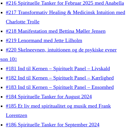
#216 Spirituelle Tanker for Februar 2025 med Anabella
#217 Transformativ Healing & Medicinsk Intuition med
Charlotte Trolle
#218 Manifestation med Bettina Møller Jensen
#219 Lenormand med Jette Lilholm
#220 Skelneevnen, intuitionen og de psykiske evner
son 10
#181 Ind til Kernen – Spirituelt Panel – Livskald
#182 Ind til Kernen – Spirituelt Panel – Kærlighed
#183 Ind til Kernen – Spirituelt Panel – Ensomhed
#184 Spirituelle Tanker for August 2024
#185 Et liv med spiritualitet og musik med Frank
Lorentzen
#186 Spirituelle Tanker for September 2024