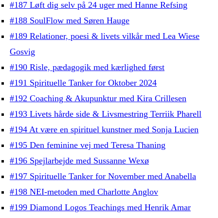
#187 Løft dig selv på 24 uger med Hanne Refsing
#188 SoulFlow med Søren Hauge
#189 Relationer, poesi & livets vilkår med Lea Wiese
Gosvig
#190 Risle, pædagogik med kærlighed først
#191 Spirituelle Tanker for Oktober 2024
#192 Coaching & Akupunktur med Kira Crillesen
#193 Livets hårde side & Livsmestring Terriik Pharell
#194 At være en spirituel kunstner med Sonja Lucien
#195 Den feminine vej med Teresa Thaning
#196 Spejlarbejde med Sussanne Wexø
#197 Spirituelle Tanker for November med Anabella
#198 NEI-metoden med Charlotte Anglov
#199 Diamond Logos Teachings med Henrik Amar