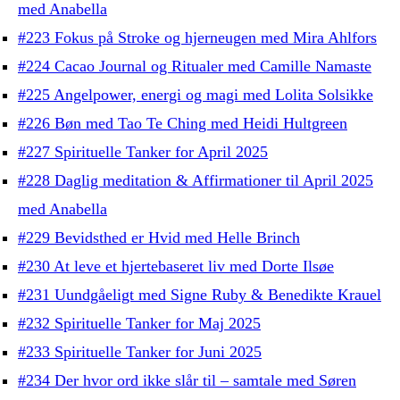
med Anabella
#223 Fokus på Stroke og hjerneugen med Mira Ahlfors
#224 Cacao Journal og Ritualer med Camille Namaste
#225 Angelpower, energi og magi med Lolita Solsikke
#226 Bøn med Tao Te Ching med Heidi Hultgreen
#227 Spirituelle Tanker for April 2025
#228 Daglig meditation & Affirmationer til April 2025
med Anabella
#229 Bevidsthed er Hvid med Helle Brinch
#230 At leve et hjertebaseret liv med Dorte Ilsøe
#231 Uundgåeligt med Signe Ruby & Benedikte Krauel
#232 Spirituelle Tanker for Maj 2025
#233 Spirituelle Tanker for Juni 2025
#234 Der hvor ord ikke slår til – samtale med Søren