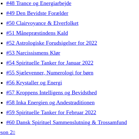
#48 Trance og Energiarbejde
#49 Den Bevidste Forælder
#50 Clairvoyance & Elverfolket
#51 Månepræstindens Kald
#52 Astrologiske Forudsigelser for 2022
#53 Narcissismens Klør
#54 Spirituelle Tanker for Januar 2022
#55 Sjælevenner, Numerologi for børn
#56 Krystaller og Energi
#57 Kroppens Intelligens og Bevidsthed
#58 Inka Energien og Andestraditionen
#59 Spirituelle Tanker for Februar 2022
#60 Dansk Spirituel Sammenslutning & Trossamfund
son 2