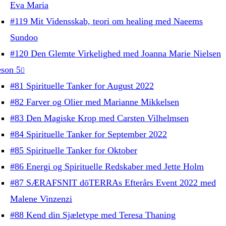
Eva Maria
#119 Mit Vidensskab, teori om healing med Naeems
Sundoo
#120 Den Glemte Virkelighed med Joanna Marie Nielsen
son 5
#81 Spirituelle Tanker for August 2022
#82 Farver og Olier med Marianne Mikkelsen
#83 Den Magiske Krop med Carsten Vilhelmsen
#84 Spirituelle Tanker for September 2022
#85 Spirituelle Tanker for Oktober
#86 Energi og Spirituelle Redskaber med Jette Holm
#87 SÆRAFSNIT dōTERRAs Efterårs Event 2022 med
Malene Vinzenzi
#88 Kend din Sjæletype med Teresa Thaning