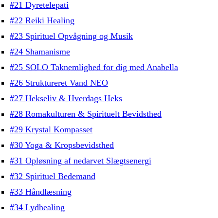
#21 Dyretelepati
#22 Reiki Healing
#23 Spirituel Opvågning og Musik
#24 Shamanisme
#25 SOLO Taknemlighed for dig med Anabella
#26 Struktureret Vand NEO
#27 Hekseliv & Hverdags Heks
#28 Romakulturen & Spirituelt Bevidsthed
#29 Krystal Kompasset
#30 Yoga & Kropsbevidsthed
#31 Opløsning af nedarvet Slægtsenergi
#32 Spirituel Bedemand
#33 Håndlæsning
#34 Lydhealing