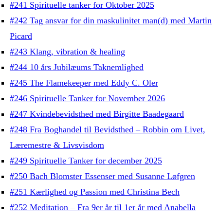
#241 Spirituelle tanker for Oktober 2025
#242 Tag ansvar for din maskulinitet man(d) med Martin
Picard
#243 Klang, vibration & healing
#244 10 års Jubilæums Taknemlighed
#245 The Flamekeeper med Eddy C. Oler
#246 Spirituelle Tanker for November 2026
#247 Kvindebevidsthed med Birgitte Baadegaard
#248 Fra Boghandel til Bevidsthed – Robbin om Livet,
Læremestre & Livsvisdom
#249 Spirituelle Tanker for december 2025
#250 Bach Blomster Essenser med Susanne Løfgren
#251 Kærlighed og Passion med Christina Bech
#252 Meditation – Fra 9er år til 1er år med Anabella