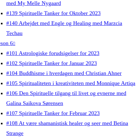
med My Melle Nygaard
#139 Spirituelle Tanker for Oktober 2023
#140 Arbejdet med Engle og Healing med Marzcia
Techau
son 6
#101 Astrologiske forudsigelser for 2023
#102 Spirituelle Tanker for Januar 2023
#104 Buddhisme i hverdagen med Christian Ahner
#105 Spiritualiteten i kreativiteten med Monnique Artiqa
#106 Den Spirituelle tilgang til livet og evnerne med
Galina Saikova Sørensen
#107 Spirituelle Tanker for Februar 2023
#108 At være shamanistisk healer og seer med Betina
Strange