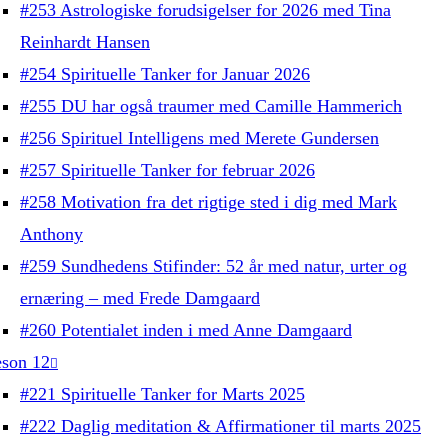
#253 Astrologiske forudsigelser for 2026 med Tina
Reinhardt Hansen
#254 Spirituelle Tanker for Januar 2026
#255 DU har også traumer med Camille Hammerich
#256 Spirituel Intelligens med Merete Gundersen
#257 Spirituelle Tanker for februar 2026
#258 Motivation fra det rigtige sted i dig med Mark
Anthony
#259 Sundhedens Stifinder: 52 år med natur, urter og
ernæring – med Frede Damgaard
#260 Potentialet inden i med Anne Damgaard
son 12
#221 Spirituelle Tanker for Marts 2025
#222 Daglig meditation & Affirmationer til marts 2025