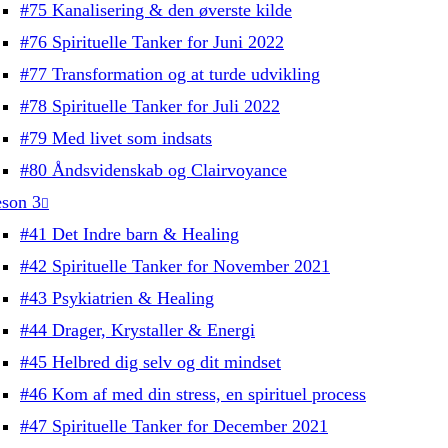
#75 Kanalisering & den øverste kilde
#76 Spirituelle Tanker for Juni 2022
#77 Transformation og at turde udvikling
#78 Spirituelle Tanker for Juli 2022
#79 Med livet som indsats
#80 Åndsvidenskab og Clairvoyance
son 3
#41 Det Indre barn & Healing
#42 Spirituelle Tanker for November 2021
#43 Psykiatrien & Healing
#44 Drager, Krystaller & Energi
#45 Helbred dig selv og dit mindset
#46 Kom af med din stress, en spirituel process
#47 Spirituelle Tanker for December 2021