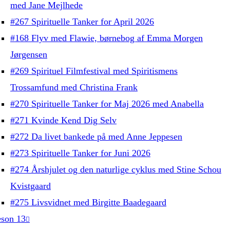
med Jane Mejlhede
#267 Spirituelle Tanker for April 2026
#168 Flyv med Flawie, børnebog af Emma Morgen
Jørgensen
#269 Spirituel Filmfestival med Spiritismens
Trossamfund med Christina Frank
#270 Spirituelle Tanker for Maj 2026 med Anabella
#271 Kvinde Kend Dig Selv
#272 Da livet bankede på med Anne Jeppesen
#273 Spirituelle Tanker for Juni 2026
#274 Årshjulet og den naturlige cyklus med Stine Schou
Kvistgaard
#275 Livsvidnet med Birgitte Baadegaard
son 13