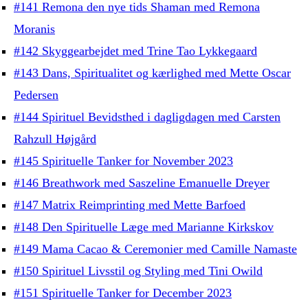
#141 Remona den nye tids Shaman med Remona
Moranis
#142 Skyggearbejdet med Trine Tao Lykkegaard
#143 Dans, Spiritualitet og kærlighed med Mette Oscar
Pedersen
#144 Spirituel Bevidsthed i dagligdagen med Carsten
Rahzull Højgård
#145 Spirituelle Tanker for November 2023
#146 Breathwork med Saszeline Emanuelle Dreyer
#147 Matrix Reimprinting med Mette Barfoed
#148 Den Spirituelle Læge med Marianne Kirkskov
#149 Mama Cacao & Ceremonier med Camille Namaste
#150 Spirituel Livsstil og Styling med Tini Owild
#151 Spirituelle Tanker for December 2023