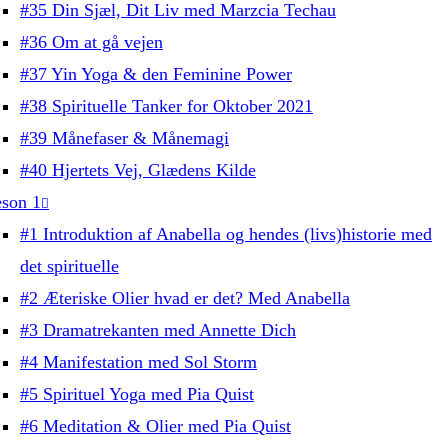
#35 Din Sjæl, Dit Liv med Marzcia Techau
#36 Om at gå vejen
#37 Yin Yoga & den Feminine Power
#38 Spirituelle Tanker for Oktober 2021
#39 Månefaser & Månemagi
#40 Hjertets Vej, Glædens Kilde
son 1
#1 Introduktion af Anabella og hendes (livs)historie med
det spirituelle
#2 Æteriske Olier hvad er det? Med Anabella
#3 Dramatrekanten med Annette Dich
#4 Manifestation med Sol Storm
#5 Spirituel Yoga med Pia Quist
#6 Meditation & Olier med Pia Quist