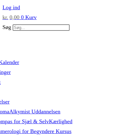
Skip
Log ind
to
kr.
0,00
0
Kurv
content
Søg
Kalender
inger
g
lser
omaAlkymist Uddannelsen
mpas for Sjæl & SelvKærlighed
merologi for Begyndere Kursus