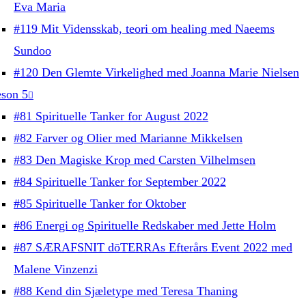
Eva Maria
#119 Mit Vidensskab, teori om healing med Naeems
Sundoo
#120 Den Glemte Virkelighed med Joanna Marie Nielsen
son 5
#81 Spirituelle Tanker for August 2022
#82 Farver og Olier med Marianne Mikkelsen
#83 Den Magiske Krop med Carsten Vilhelmsen
#84 Spirituelle Tanker for September 2022
#85 Spirituelle Tanker for Oktober
#86 Energi og Spirituelle Redskaber med Jette Holm
#87 SÆRAFSNIT dōTERRAs Efterårs Event 2022 med
Malene Vinzenzi
#88 Kend din Sjæletype med Teresa Thaning