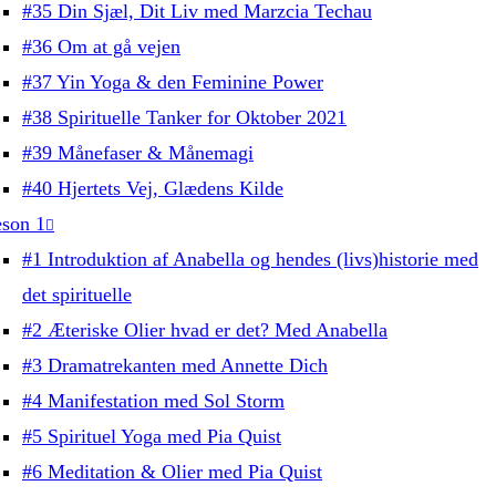
#35 Din Sjæl, Dit Liv med Marzcia Techau
#36 Om at gå vejen
#37 Yin Yoga & den Feminine Power
#38 Spirituelle Tanker for Oktober 2021
#39 Månefaser & Månemagi
#40 Hjertets Vej, Glædens Kilde
son 1
#1 Introduktion af Anabella og hendes (livs)historie med
det spirituelle
#2 Æteriske Olier hvad er det? Med Anabella
#3 Dramatrekanten med Annette Dich
#4 Manifestation med Sol Storm
#5 Spirituel Yoga med Pia Quist
#6 Meditation & Olier med Pia Quist