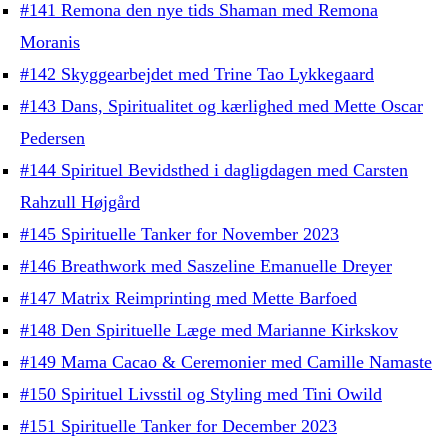
#141 Remona den nye tids Shaman med Remona
Moranis
#142 Skyggearbejdet med Trine Tao Lykkegaard
#143 Dans, Spiritualitet og kærlighed med Mette Oscar
Pedersen
#144 Spirituel Bevidsthed i dagligdagen med Carsten
Rahzull Højgård
#145 Spirituelle Tanker for November 2023
#146 Breathwork med Saszeline Emanuelle Dreyer
#147 Matrix Reimprinting med Mette Barfoed
#148 Den Spirituelle Læge med Marianne Kirkskov
#149 Mama Cacao & Ceremonier med Camille Namaste
#150 Spirituel Livsstil og Styling med Tini Owild
#151 Spirituelle Tanker for December 2023