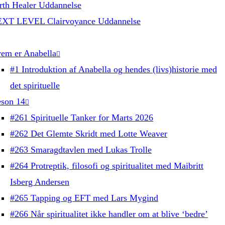
rth Healer Uddannelse
XT LEVEL Clairvoyance Uddannelse
em er Anabella
#1 Introduktion af Anabella og hendes (livs)historie med
det spirituelle
son 14
#261 Spirituelle Tanker for Marts 2026
#262 Det Glemte Skridt med Lotte Weaver
#263 Smaragdtavlen med Lukas Trolle
#264 Protreptik, filosofi og spiritualitet med Maibritt
Isberg Andersen
#265 Tapping og EFT med Lars Mygind
#266 Når spiritualitet ikke handler om at blive ‘bedre’