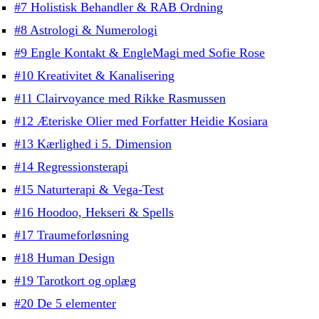
#7 Holistisk Behandler & RAB Ordning
#8 Astrologi & Numerologi
#9 Engle Kontakt & EngleMagi med Sofie Rose
#10 Kreativitet & Kanalisering
#11 Clairvoyance med Rikke Rasmussen
#12 Æteriske Olier med Forfatter Heidie Kosiara
#13 Kærlighed i 5. Dimension
#14 Regressionsterapi
#15 Naturterapi & Vega-Test
#16 Hoodoo, Hekseri & Spells
#17 Traumeforløsning
#18 Human Design
#19 Tarotkort og oplæg
#20 De 5 elementer