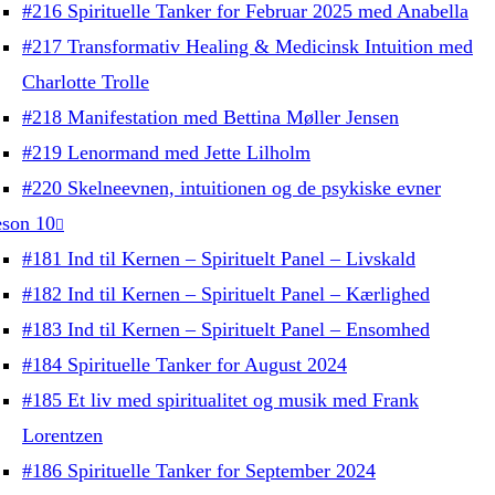
#216 Spirituelle Tanker for Februar 2025 med Anabella
#217 Transformativ Healing & Medicinsk Intuition med
Charlotte Trolle
#218 Manifestation med Bettina Møller Jensen
#219 Lenormand med Jette Lilholm
#220 Skelneevnen, intuitionen og de psykiske evner
son 10
#181 Ind til Kernen – Spirituelt Panel – Livskald
#182 Ind til Kernen – Spirituelt Panel – Kærlighed
#183 Ind til Kernen – Spirituelt Panel – Ensomhed
#184 Spirituelle Tanker for August 2024
#185 Et liv med spiritualitet og musik med Frank
Lorentzen
#186 Spirituelle Tanker for September 2024