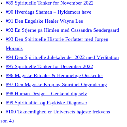
#89 Spirituelle Tanker for November 2022
#90 Hverdags Shaman – Hyldemors have
#91 Den Engelske Healer Wayne Lee
#92 En Stjerne på Himlen med Cassandra Søndergaard
#93 Den Spirituelle Historie Forfatter med Jørgen
Moranis
#94 Den Spirituelle Julekalender 2022 med Meditation
#95 Spirituelle Tanker for December 2022
#96 Magiske Ritualer & Hemmelige Opskrifter
#97 Den Magiske Krop og Spirituel Opgradering
#98 Human Design – Genkend dig selv
#99 Spiritualitet og Psykiske Diagnoser
#100 Taknemlighed er Universets højeste frekvens
son 4