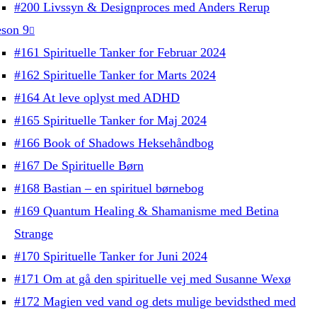
#200 Livssyn & Designproces med Anders Rerup
son 9
#161 Spirituelle Tanker for Februar 2024
#162 Spirituelle Tanker for Marts 2024
#164 At leve oplyst med ADHD
#165 Spirituelle Tanker for Maj 2024
#166 Book of Shadows Heksehåndbog
#167 De Spirituelle Børn
#168 Bastian – en spirituel børnebog
#169 Quantum Healing & Shamanisme med Betina
Strange
#170 Spirituelle Tanker for Juni 2024
#171 Om at gå den spirituelle vej med Susanne Wexø
#172 Magien ved vand og dets mulige bevidsthed med