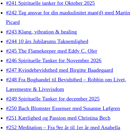
#241 Spirituelle tanker for Oktober 2025
#242 Tag ansvar for din maskulinitet man(d) med Martin
Picard
#243 Klang, vibration & healing
#244 10 års Jubilæums Taknemlighed
#245 The Flamekeeper med Eddy C. Oler
#246 Spirituelle Tanker for November 2026
#247 Kvindebevidsthed med Birgitte Baadegaard
#248 Fra Boghandel til Bevidsthed – Robbin om Livet,
Læremestre & Livsvisdom
#249 Spirituelle Tanker for december 2025
#250 Bach Blomster Essenser med Susanne Løfgren
#251 Kærlighed og Passion med Christina Bech
#252 Meditation – Fra 9er år til 1er år med Anabella