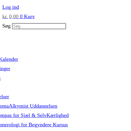
Skip
Log ind
to
kr.
0,00
0
Kurv
content
Søg
Kalender
inger
g
lser
omaAlkymist Uddannelsen
mpas for Sjæl & SelvKærlighed
merologi for Begyndere Kursus