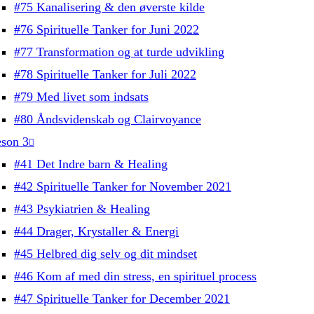
#75 Kanalisering & den øverste kilde
#76 Spirituelle Tanker for Juni 2022
#77 Transformation og at turde udvikling
#78 Spirituelle Tanker for Juli 2022
#79 Med livet som indsats
#80 Åndsvidenskab og Clairvoyance
son 3
#41 Det Indre barn & Healing
#42 Spirituelle Tanker for November 2021
#43 Psykiatrien & Healing
#44 Drager, Krystaller & Energi
#45 Helbred dig selv og dit mindset
#46 Kom af med din stress, en spirituel process
#47 Spirituelle Tanker for December 2021