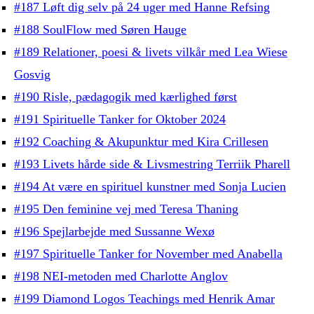
#187 Løft dig selv på 24 uger med Hanne Refsing
#188 SoulFlow med Søren Hauge
#189 Relationer, poesi & livets vilkår med Lea Wiese
Gosvig
#190 Risle, pædagogik med kærlighed først
#191 Spirituelle Tanker for Oktober 2024
#192 Coaching & Akupunktur med Kira Crillesen
#193 Livets hårde side & Livsmestring Terriik Pharell
#194 At være en spirituel kunstner med Sonja Lucien
#195 Den feminine vej med Teresa Thaning
#196 Spejlarbejde med Sussanne Wexø
#197 Spirituelle Tanker for November med Anabella
#198 NEI-metoden med Charlotte Anglov
#199 Diamond Logos Teachings med Henrik Amar