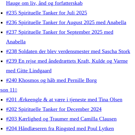
Hauge om liv, ånd og forfatterskab
#235 Spirituelle Tanker for Juli 2025
#236 Spirituelle Tanker for August 2025 med Anabella
#237 Spirituelle Tanker for September 2025 med
Anabella
#238 Soldaten der blev verdensmester med Sascha Stork
#239 En rejse med åndedrættets Kraft, Kulde og Varme
med Gitte Lindgaard
#240 Khosmos og håb med Pernille Borg
son 11
#201 Ærkeengle & at være i tjeneste med Tina Olsen
#202 Spirituelle Tanker for December 2024
#203 Kærlighed og Traumer med Camilla Clausen
#204 Håndlæseren fra Ringsted med Poul Lytken