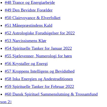
#48 Trance og Energiarbejde
#49 Den Bevidste Forælder
#50 Clairvoyance & Elverfolket
#51 Månepræstindens Kald
#52 Astrologiske Forudsigelser for 2022
#53 Narcissismens Klør
#54 Spirituelle Tanker for Januar 2022
#55 Sjælevenner, Numerologi for børn
#56 Krystaller og Energi
#57 Kroppens Intelligens og Bevidsthed
#58 Inka Energien og Andestraditionen
#59 Spirituelle Tanker for Februar 2022
#60 Dansk Spirituel Sammenslutning & Trossamfund
son 2