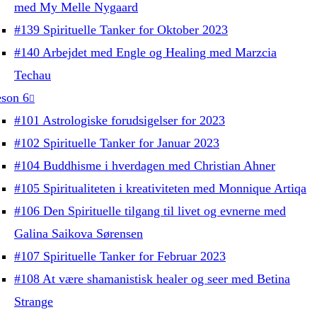
med My Melle Nygaard
#139 Spirituelle Tanker for Oktober 2023
#140 Arbejdet med Engle og Healing med Marzcia
Techau
son 6
#101 Astrologiske forudsigelser for 2023
#102 Spirituelle Tanker for Januar 2023
#104 Buddhisme i hverdagen med Christian Ahner
#105 Spiritualiteten i kreativiteten med Monnique Artiqa
#106 Den Spirituelle tilgang til livet og evnerne med
Galina Saikova Sørensen
#107 Spirituelle Tanker for Februar 2023
#108 At være shamanistisk healer og seer med Betina
Strange