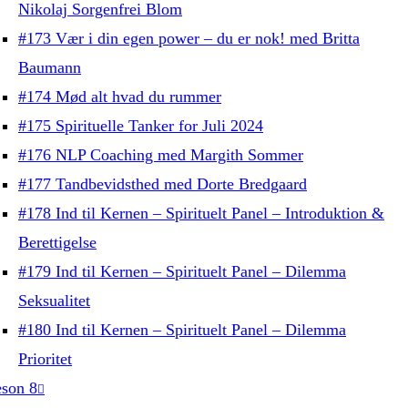
Nikolaj Sorgenfrei Blom
#173 Vær i din egen power – du er nok! med Britta
Baumann
#174 Mød alt hvad du rummer
#175 Spirituelle Tanker for Juli 2024
#176 NLP Coaching med Margith Sommer
#177 Tandbevidsthed med Dorte Bredgaard
#178 Ind til Kernen – Spirituelt Panel – Introduktion &
Berettigelse
#179 Ind til Kernen – Spirituelt Panel – Dilemma
Seksualitet
#180 Ind til Kernen – Spirituelt Panel – Dilemma
Prioritet
son 8