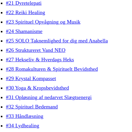
#21 Dyretelepati
#22 Reiki Healing
#23 Spirituel Opvågning og Musik
#24 Shamanisme
#25 SOLO Taknemlighed for dig med Anabella
#26 Struktureret Vand NEO
#27 Hekseliv & Hverdags Heks
#28 Romakulturen & Spirituelt Bevidsthed
#29 Krystal Kompasset
#30 Yoga & Kropsbevidsthed
#31 Opløsning af nedarvet Slægtsenergi
#32 Spirituel Bedemand
#33 Håndlæsning
#34 Lydhealing