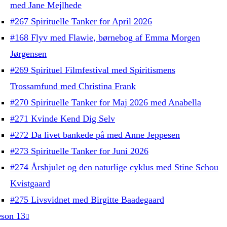
med Jane Mejlhede
#267 Spirituelle Tanker for April 2026
#168 Flyv med Flawie, børnebog af Emma Morgen
Jørgensen
#269 Spirituel Filmfestival med Spiritismens
Trossamfund med Christina Frank
#270 Spirituelle Tanker for Maj 2026 med Anabella
#271 Kvinde Kend Dig Selv
#272 Da livet bankede på med Anne Jeppesen
#273 Spirituelle Tanker for Juni 2026
#274 Årshjulet og den naturlige cyklus med Stine Schou
Kvistgaard
#275 Livsvidnet med Birgitte Baadegaard
son 13