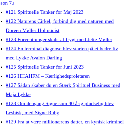
son 7
#121 Spirituelle Tanker for Maj 2023
#122 Naturens Cirkel, forbind dig med naturen med
Doreen Møller Holmquist
#123 Forventninger skabt af frygt med Jette Møller
#124 En terminal diagnose blev starten på et bedre liv
med Lykke Avalon Darling
#125 Spirituelle Tanker for Juni 2023
#126 HHAHFM – Kærlighedsproletaren
#127 Sådan skaber du en Stærk Spirituel Business med
Maja Lykke
#128 Om dengang Signe som 40 årig pludselig blev
Lesbisk, med Signe Ruby
#129 Fra at være millionærens datter, en kynisk kriminel