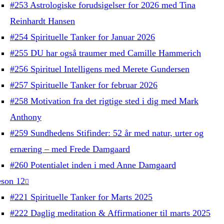
#253 Astrologiske forudsigelser for 2026 med Tina
Reinhardt Hansen
#254 Spirituelle Tanker for Januar 2026
#255 DU har også traumer med Camille Hammerich
#256 Spirituel Intelligens med Merete Gundersen
#257 Spirituelle Tanker for februar 2026
#258 Motivation fra det rigtige sted i dig med Mark
Anthony
#259 Sundhedens Stifinder: 52 år med natur, urter og
ernæring – med Frede Damgaard
#260 Potentialet inden i med Anne Damgaard
son 12
#221 Spirituelle Tanker for Marts 2025
#222 Daglig meditation & Affirmationer til marts 2025