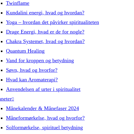
Twinflame
Kundalini energi, hvad og hvordan?
Yoga – hvordan det påvirker spiritualiteten
Drage Energi, hvad er de for nogle?
Chakra Systemet, hvad og hvordan?
Quantum Healing
Vand for kroppen og betydning
Søvn, hvad og hvorfor?
Hvad kan Aromaterapi?
Anvendelsen af urter i spiritualitet
aneter
Månekalender & Månefaser 2024
Måneformørkelse, hvad og hvorfor?
Solformørkelse, spirituel betydning