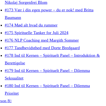
Nikolaj Sorgenfrei Blom
#173 Vær i din egen power – du er nok! med Britta
Baumann
#174 Mød alt hvad du rummer
#175 Spirituelle Tanker for Juli 2024
#176 NLP Coaching med Margith Sommer
#177 Tandbevidsthed med Dorte Bredgaard
#178 Ind til Kernen – Spirituelt Panel – Introduktion &
Berettigelse
#179 Ind til Kernen – Spirituelt Panel – Dilemma
Seksualitet
#180 Ind til Kernen – Spirituelt Panel – Dilemma
Prioritet
son 8