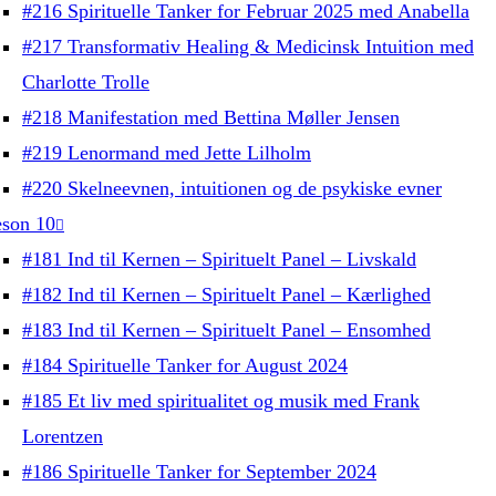
#216 Spirituelle Tanker for Februar 2025 med Anabella
#217 Transformativ Healing & Medicinsk Intuition med
Charlotte Trolle
#218 Manifestation med Bettina Møller Jensen
#219 Lenormand med Jette Lilholm
#220 Skelneevnen, intuitionen og de psykiske evner
son 10
#181 Ind til Kernen – Spirituelt Panel – Livskald
#182 Ind til Kernen – Spirituelt Panel – Kærlighed
#183 Ind til Kernen – Spirituelt Panel – Ensomhed
#184 Spirituelle Tanker for August 2024
#185 Et liv med spiritualitet og musik med Frank
Lorentzen
#186 Spirituelle Tanker for September 2024