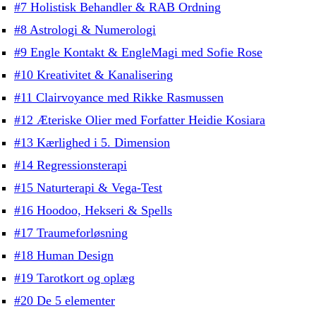
#7 Holistisk Behandler & RAB Ordning
#8 Astrologi & Numerologi
#9 Engle Kontakt & EngleMagi med Sofie Rose
#10 Kreativitet & Kanalisering
#11 Clairvoyance med Rikke Rasmussen
#12 Æteriske Olier med Forfatter Heidie Kosiara
#13 Kærlighed i 5. Dimension
#14 Regressionsterapi
#15 Naturterapi & Vega-Test
#16 Hoodoo, Hekseri & Spells
#17 Traumeforløsning
#18 Human Design
#19 Tarotkort og oplæg
#20 De 5 elementer