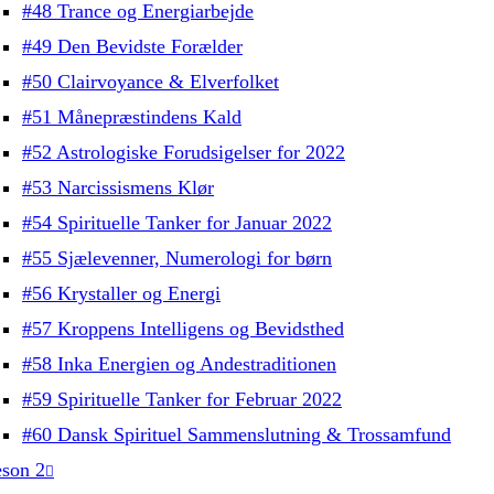
#48 Trance og Energiarbejde
#49 Den Bevidste Forælder
#50 Clairvoyance & Elverfolket
#51 Månepræstindens Kald
#52 Astrologiske Forudsigelser for 2022
#53 Narcissismens Klør
#54 Spirituelle Tanker for Januar 2022
#55 Sjælevenner, Numerologi for børn
#56 Krystaller og Energi
#57 Kroppens Intelligens og Bevidsthed
#58 Inka Energien og Andestraditionen
#59 Spirituelle Tanker for Februar 2022
#60 Dansk Spirituel Sammenslutning & Trossamfund
son 2