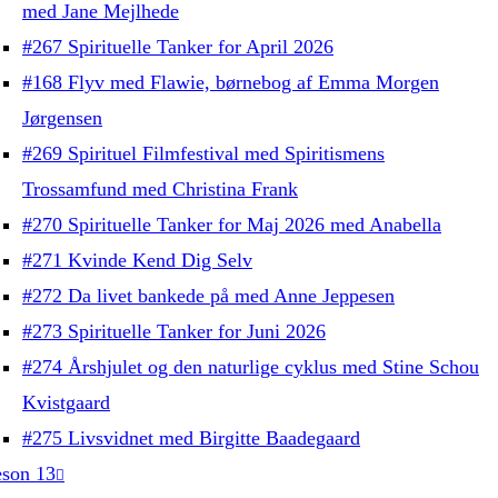
med Jane Mejlhede
#267 Spirituelle Tanker for April 2026
#168 Flyv med Flawie, børnebog af Emma Morgen
Jørgensen
#269 Spirituel Filmfestival med Spiritismens
Trossamfund med Christina Frank
#270 Spirituelle Tanker for Maj 2026 med Anabella
#271 Kvinde Kend Dig Selv
#272 Da livet bankede på med Anne Jeppesen
#273 Spirituelle Tanker for Juni 2026
#274 Årshjulet og den naturlige cyklus med Stine Schou
Kvistgaard
#275 Livsvidnet med Birgitte Baadegaard
son 13