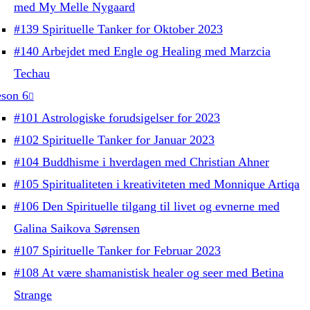
med My Melle Nygaard
#139 Spirituelle Tanker for Oktober 2023
#140 Arbejdet med Engle og Healing med Marzcia
Techau
son 6
#101 Astrologiske forudsigelser for 2023
#102 Spirituelle Tanker for Januar 2023
#104 Buddhisme i hverdagen med Christian Ahner
#105 Spiritualiteten i kreativiteten med Monnique Artiqa
#106 Den Spirituelle tilgang til livet og evnerne med
Galina Saikova Sørensen
#107 Spirituelle Tanker for Februar 2023
#108 At være shamanistisk healer og seer med Betina
Strange