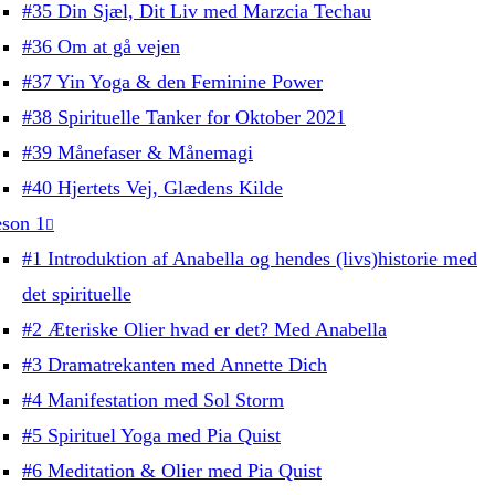
#35 Din Sjæl, Dit Liv med Marzcia Techau
#36 Om at gå vejen
#37 Yin Yoga & den Feminine Power
#38 Spirituelle Tanker for Oktober 2021
#39 Månefaser & Månemagi
#40 Hjertets Vej, Glædens Kilde
son 1
#1 Introduktion af Anabella og hendes (livs)historie med
det spirituelle
#2 Æteriske Olier hvad er det? Med Anabella
#3 Dramatrekanten med Annette Dich
#4 Manifestation med Sol Storm
#5 Spirituel Yoga med Pia Quist
#6 Meditation & Olier med Pia Quist