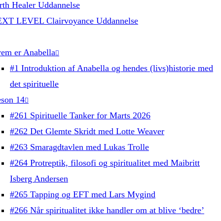
rth Healer Uddannelse
XT LEVEL Clairvoyance Uddannelse
em er Anabella
#1 Introduktion af Anabella og hendes (livs)historie med
det spirituelle
son 14
#261 Spirituelle Tanker for Marts 2026
#262 Det Glemte Skridt med Lotte Weaver
#263 Smaragdtavlen med Lukas Trolle
#264 Protreptik, filosofi og spiritualitet med Maibritt
Isberg Andersen
#265 Tapping og EFT med Lars Mygind
#266 Når spiritualitet ikke handler om at blive ‘bedre’