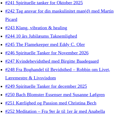
#241 Spirituelle tanker for Oktober 2025
#242 Tag ansvar for din maskulinitet man(d) med Martin
Picard
#243 Klang, vibration & healing
#244 10 års Jubilæums Taknemlighed
#245 The Flamekeeper med Eddy C. Oler
#246 Spirituelle Tanker for November 2026
#247 Kvindebevidsthed med Birgitte Baadegaard
#248 Fra Boghandel til Bevidsthed – Robbin om Livet,
Læremestre & Livsvisdom
#249 Spirituelle Tanker for december 2025
#250 Bach Blomster Essenser med Susanne Løfgren
#251 Kærlighed og Passion med Christina Bech
#252 Meditation – Fra 9er år til 1er år med Anabella