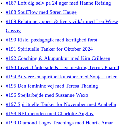
#187 Løft dig selv på 24 uger med Hanne Refsing
#188 SoulFlow med Søren Hauge
#189 Relationer, poesi & livets vilkår med Lea Wiese
Gosvig
#190 Risle, pædagogik med kærlighed først
#191 Spirituelle Tanker for Oktober 2024
#192 Coaching & Akupunktur med Kira Crillesen
#193 Livets hårde side & Livsmestring Terriik Pharell
#194 At være en spirituel kunstner med Sonja Lucien
#195 Den feminine vej med Teresa Thaning
#196 Spejlarbejde med Sussanne Wexø
#197 Spirituelle Tanker for November med Anabella
#198 NEI-metoden med Charlotte Anglov
#199 Diamond Logos Teachings med Henrik Amar