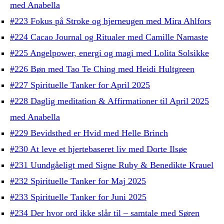
med Anabella
#223 Fokus på Stroke og hjerneugen med Mira Ahlfors
#224 Cacao Journal og Ritualer med Camille Namaste
#225 Angelpower, energi og magi med Lolita Solsikke
#226 Bøn med Tao Te Ching med Heidi Hultgreen
#227 Spirituelle Tanker for April 2025
#228 Daglig meditation & Affirmationer til April 2025
med Anabella
#229 Bevidsthed er Hvid med Helle Brinch
#230 At leve et hjertebaseret liv med Dorte Ilsøe
#231 Uundgåeligt med Signe Ruby & Benedikte Krauel
#232 Spirituelle Tanker for Maj 2025
#233 Spirituelle Tanker for Juni 2025
#234 Der hvor ord ikke slår til – samtale med Søren