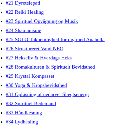
#21 Dyretelepati
#22 Reiki Healing
#23 Spirituel Opvågning og Musik
#24 Shamanisme
#25 SOLO Taknemlighed for dig med Anabella
#26 Struktureret Vand NEO
#27 Hekseliv & Hverdags Heks
#28 Romakulturen & Spirituelt Bevidsthed
#29 Krystal Kompasset
#30 Yoga & Kropsbevidsthed
#31 Opløsning af nedarvet Slægtsenergi
#32 Spirituel Bedemand
#33 Håndlæsning
#34 Lydhealing