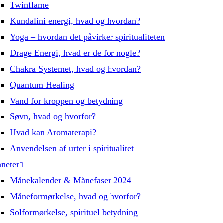
Twinflame
Kundalini energi, hvad og hvordan?
Yoga – hvordan det påvirker spiritualiteten
Drage Energi, hvad er de for nogle?
Chakra Systemet, hvad og hvordan?
Quantum Healing
Vand for kroppen og betydning
Søvn, hvad og hvorfor?
Hvad kan Aromaterapi?
Anvendelsen af urter i spiritualitet
aneter
Månekalender & Månefaser 2024
Måneformørkelse, hvad og hvorfor?
Solformørkelse, spirituel betydning