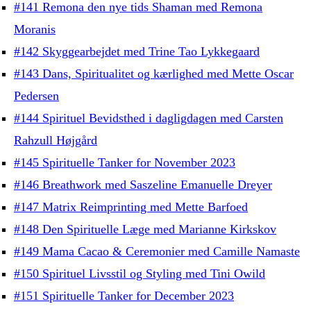
#141 Remona den nye tids Shaman med Remona
Moranis
#142 Skyggearbejdet med Trine Tao Lykkegaard
#143 Dans, Spiritualitet og kærlighed med Mette Oscar
Pedersen
#144 Spirituel Bevidsthed i dagligdagen med Carsten
Rahzull Højgård
#145 Spirituelle Tanker for November 2023
#146 Breathwork med Saszeline Emanuelle Dreyer
#147 Matrix Reimprinting med Mette Barfoed
#148 Den Spirituelle Læge med Marianne Kirkskov
#149 Mama Cacao & Ceremonier med Camille Namaste
#150 Spirituel Livsstil og Styling med Tini Owild
#151 Spirituelle Tanker for December 2023