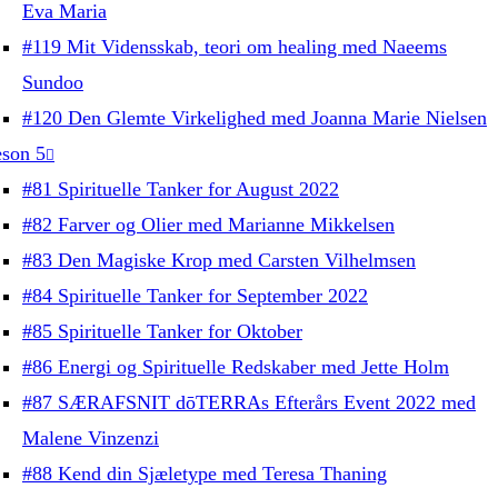
Eva Maria
#119 Mit Vidensskab, teori om healing med Naeems
Sundoo
#120 Den Glemte Virkelighed med Joanna Marie Nielsen
son 5
#81 Spirituelle Tanker for August 2022
#82 Farver og Olier med Marianne Mikkelsen
#83 Den Magiske Krop med Carsten Vilhelmsen
#84 Spirituelle Tanker for September 2022
#85 Spirituelle Tanker for Oktober
#86 Energi og Spirituelle Redskaber med Jette Holm
#87 SÆRAFSNIT dōTERRAs Efterårs Event 2022 med
Malene Vinzenzi
#88 Kend din Sjæletype med Teresa Thaning