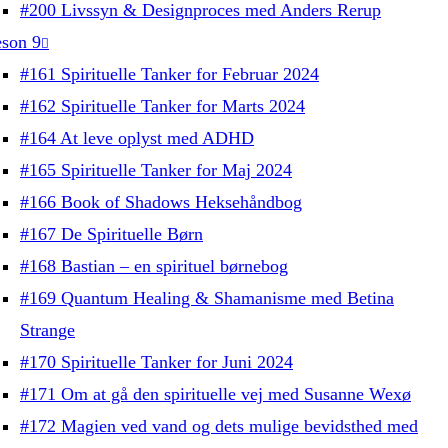
#200 Livssyn & Designproces med Anders Rerup
son 9
#161 Spirituelle Tanker for Februar 2024
#162 Spirituelle Tanker for Marts 2024
#164 At leve oplyst med ADHD
#165 Spirituelle Tanker for Maj 2024
#166 Book of Shadows Heksehåndbog
#167 De Spirituelle Børn
#168 Bastian – en spirituel børnebog
#169 Quantum Healing & Shamanisme med Betina
Strange
#170 Spirituelle Tanker for Juni 2024
#171 Om at gå den spirituelle vej med Susanne Wexø
#172 Magien ved vand og dets mulige bevidsthed med