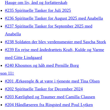
Hauge om liv, ånd og forfatterskab
#235 Spirituelle Tanker for Juli 2025
#236 Spirituelle Tanker for August 2025 med Anabella
#237 Spirituelle Tanker for September 2025 med
Anabella
#238 Soldaten der blev verdensmester med Sascha Stork
#239 En rejse med åndedrættets Kraft, Kulde og Varme
med Gitte Lindgaard
#240 Khosmos og håb med Pernille Borg
son 11
#201 Ærkeengle & at være i tjeneste med Tina Olsen
#202 Spirituelle Tanker for December 2024
#203 Kærlighed og Traumer med Camilla Clausen
#204 Håndlæseren fra Ringsted med Poul Lytken