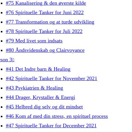
#75 Kanalisering & den øverste kilde
#76 Spirituelle Tanker for Juni 2022
#77 Transformation og at turde udvikling
#78 Spirituelle Tanker for Juli 2022
#79 Med livet som indsats
#80 Åndsvidenskab og Clairvoyance
son 3
#41 Det Indre barn & Healing
#42 Spirituelle Tanker for November 2021
#43 Psykiatrien & Healing
#44 Drager, Krystaller & Energi
#45 Helbred dig selv og dit mindset
#46 Kom af med din stress, en spirituel process
#47 Spirituelle Tanker for December 2021