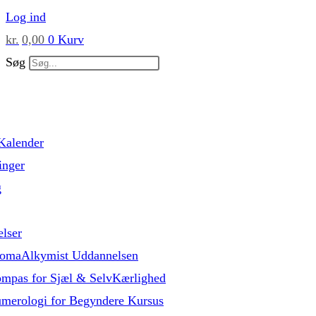
Skip
Log ind
to
kr.
0,00
0
Kurv
content
Søg
Kalender
inger
g
lser
omaAlkymist Uddannelsen
mpas for Sjæl & SelvKærlighed
merologi for Begyndere Kursus