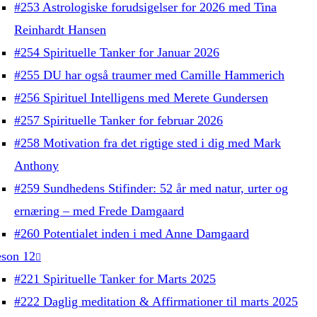
#253 Astrologiske forudsigelser for 2026 med Tina
Reinhardt Hansen
#254 Spirituelle Tanker for Januar 2026
#255 DU har også traumer med Camille Hammerich
#256 Spirituel Intelligens med Merete Gundersen
#257 Spirituelle Tanker for februar 2026
#258 Motivation fra det rigtige sted i dig med Mark
Anthony
#259 Sundhedens Stifinder: 52 år med natur, urter og
ernæring – med Frede Damgaard
#260 Potentialet inden i med Anne Damgaard
son 12
#221 Spirituelle Tanker for Marts 2025
#222 Daglig meditation & Affirmationer til marts 2025