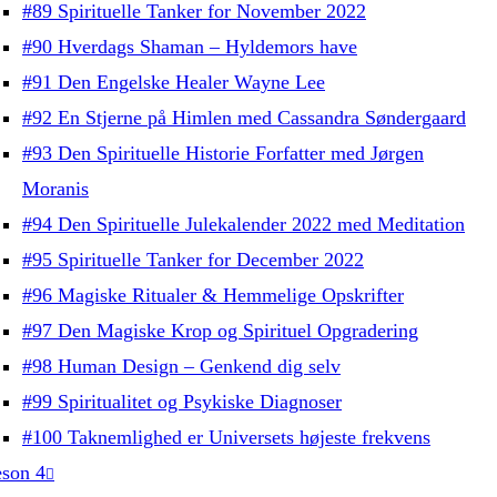
#89 Spirituelle Tanker for November 2022
#90 Hverdags Shaman – Hyldemors have
#91 Den Engelske Healer Wayne Lee
#92 En Stjerne på Himlen med Cassandra Søndergaard
#93 Den Spirituelle Historie Forfatter med Jørgen
Moranis
#94 Den Spirituelle Julekalender 2022 med Meditation
#95 Spirituelle Tanker for December 2022
#96 Magiske Ritualer & Hemmelige Opskrifter
#97 Den Magiske Krop og Spirituel Opgradering
#98 Human Design – Genkend dig selv
#99 Spiritualitet og Psykiske Diagnoser
#100 Taknemlighed er Universets højeste frekvens
son 4