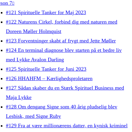
son 7
#121 Spirituelle Tanker for Maj 2023
#122 Naturens Cirkel, forbind dig med naturen med
Doreen Møller Holmquist
#123 Forventninger skabt af frygt med Jette Møller
#124 En terminal diagnose blev starten på et bedre liv
med Lykke Avalon Darling
#125 Spirituelle Tanker for Juni 2023
#126 HHAHFM – Kærlighedsproletaren
#127 Sådan skaber du en Stærk Spirituel Business med
Maja Lykke
#128 Om dengang Signe som 40 årig pludselig blev
Lesbisk, med Signe Ruby
#129 Fra at være millionærens datter, en kynisk kriminel