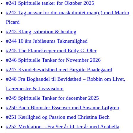
#241 Spirituelle tanker for Oktober 2025
#242 Tag ansvar for din maskulinitet man(d) med Martin
Picard
#243 Klang, vibration & healing
#244 10 års Jubilæums Taknemlighed
#245 The Flamekeeper med Eddy C. Oler
#246 Spirituelle Tanker for November 2026
#247 Kvindebevidsthed med Birgitte Baadegaard
#248 Fra Boghandel til Bevidsthed – Robbin om Livet,
Læremestre & Livsvisdom
#249 Spirituelle Tanker for december 2025
#250 Bach Blomster Essenser med Susanne Løfgren
#251 Kærlighed og Passion med Christina Bech
#252 Meditation – Fra 9er år til 1er år med Anabella