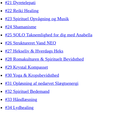
#21 Dyretelepati
#22 Reiki Healing
#23 Spirituel Opvågning og Musik
#24 Shamanisme
#25 SOLO Taknemlighed for dig med Anabella
#26 Struktureret Vand NEO
#27 Hekseliv & Hverdags Heks
#28 Romakulturen & Spirituelt Bevidsthed
#29 Krystal Kompasset
#30 Yoga & Kropsbevidsthed
#31 Opløsning af nedarvet Slægtsenergi
#32 Spirituel Bedemand
#33 Håndlæsning
#34 Lydhealing