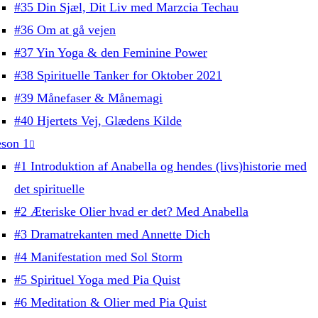
#35 Din Sjæl, Dit Liv med Marzcia Techau
#36 Om at gå vejen
#37 Yin Yoga & den Feminine Power
#38 Spirituelle Tanker for Oktober 2021
#39 Månefaser & Månemagi
#40 Hjertets Vej, Glædens Kilde
son 1
#1 Introduktion af Anabella og hendes (livs)historie med
det spirituelle
#2 Æteriske Olier hvad er det? Med Anabella
#3 Dramatrekanten med Annette Dich
#4 Manifestation med Sol Storm
#5 Spirituel Yoga med Pia Quist
#6 Meditation & Olier med Pia Quist