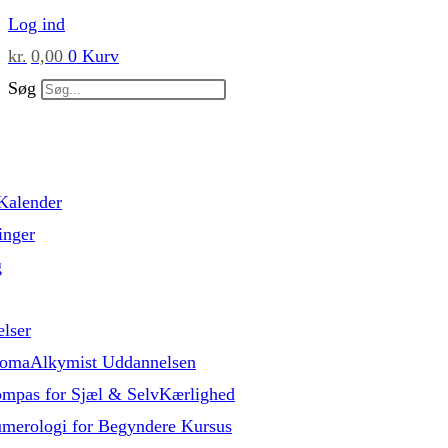
Skip
Log ind
to
kr.
0,00
0
Kurv
content
Søg
Kalender
inger
g
lser
omaAlkymist Uddannelsen
mpas for Sjæl & SelvKærlighed
merologi for Begyndere Kursus