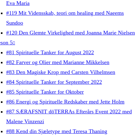
Eva Maria
#119 Mit Vidensskab, teori om healing med Naeems
Sundoo
#120 Den Glemte Virkelighed med Joanna Marie Nielsen
son 5
#81 Spirituelle Tanker for August 2022
#82 Farver og Olier med Marianne Mikkelsen
#83 Den Magiske Krop med Carsten Vilhelmsen
#84 Spirituelle Tanker for September 2022
#85 Spirituelle Tanker for Oktober
#86 Energi og Spirituelle Redskaber med Jette Holm
#87 SÆRAFSNIT dōTERRAs Efterårs Event 2022 med
Malene Vinzenzi
#88 Kend din Sjæletype med Teresa Thaning