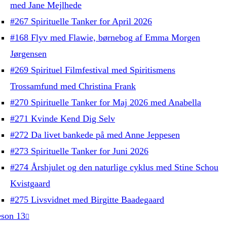
med Jane Mejlhede
#267 Spirituelle Tanker for April 2026
#168 Flyv med Flawie, børnebog af Emma Morgen
Jørgensen
#269 Spirituel Filmfestival med Spiritismens
Trossamfund med Christina Frank
#270 Spirituelle Tanker for Maj 2026 med Anabella
#271 Kvinde Kend Dig Selv
#272 Da livet bankede på med Anne Jeppesen
#273 Spirituelle Tanker for Juni 2026
#274 Årshjulet og den naturlige cyklus med Stine Schou
Kvistgaard
#275 Livsvidnet med Birgitte Baadegaard
son 13