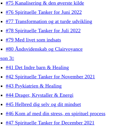
#75 Kanalisering & den øverste kilde
#76 Spirituelle Tanker for Juni 2022
#77 Transformation og at turde udvikling
#78 Spirituelle Tanker for Juli 2022
#79 Med livet som indsats
#80 Åndsvidenskab og Clairvoyance
son 3
#41 Det Indre barn & Healing
#42 Spirituelle Tanker for November 2021
#43 Psykiatrien & Healing
#44 Drager, Krystaller & Energi
#45 Helbred dig selv og dit mindset
#46 Kom af med din stress, en spirituel process
#47 Spirituelle Tanker for December 2021