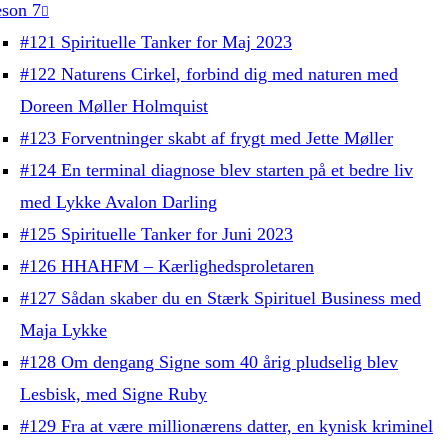
son 7
#121 Spirituelle Tanker for Maj 2023
#122 Naturens Cirkel, forbind dig med naturen med
Doreen Møller Holmquist
#123 Forventninger skabt af frygt med Jette Møller
#124 En terminal diagnose blev starten på et bedre liv
med Lykke Avalon Darling
#125 Spirituelle Tanker for Juni 2023
#126 HHAHFM – Kærlighedsproletaren
#127 Sådan skaber du en Stærk Spirituel Business med
Maja Lykke
#128 Om dengang Signe som 40 årig pludselig blev
Lesbisk, med Signe Ruby
#129 Fra at være millionærens datter, en kynisk kriminel