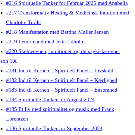
#216 Spirituelle Tanker for Februar 2025 med Anabella
#217 Transformativ Healing & Medicinsk Intuition med
Charlotte Trolle
#218 Manifestation med Bettina Møller Jensen
#219 Lenormand med Jette Lilholm
#220 Skelneevnen, intuitionen og de psykiske evner
son 10
#181 Ind til Kernen – Spirituelt Panel – Livskald
#182 Ind til Kernen – Spirituelt Panel – Kærlighed
#183 Ind til Kernen – Spirituelt Panel – Ensomhed
#184 Spirituelle Tanker for August 2024
#185 Et liv med spiritualitet og musik med Frank
Lorentzen
#186 Spirituelle Tanker for September 2024