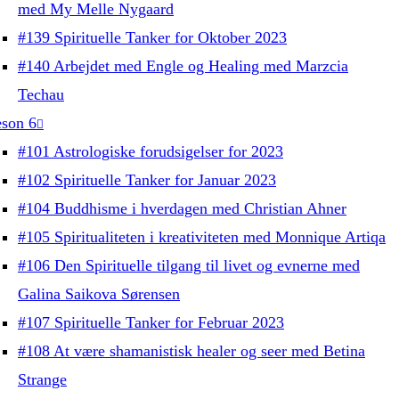
med My Melle Nygaard
#139 Spirituelle Tanker for Oktober 2023
#140 Arbejdet med Engle og Healing med Marzcia
Techau
son 6
#101 Astrologiske forudsigelser for 2023
#102 Spirituelle Tanker for Januar 2023
#104 Buddhisme i hverdagen med Christian Ahner
#105 Spiritualiteten i kreativiteten med Monnique Artiqa
#106 Den Spirituelle tilgang til livet og evnerne med
Galina Saikova Sørensen
#107 Spirituelle Tanker for Februar 2023
#108 At være shamanistisk healer og seer med Betina
Strange