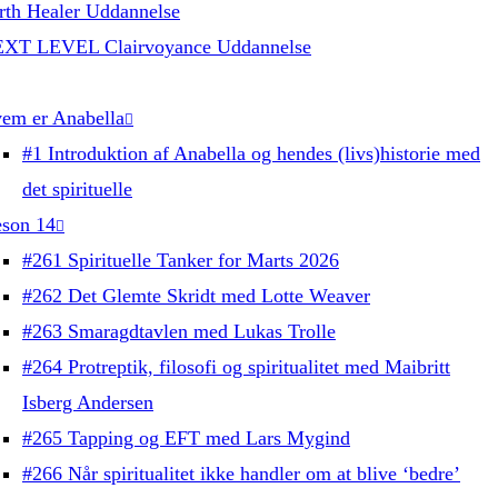
rth Healer Uddannelse
XT LEVEL Clairvoyance Uddannelse
em er Anabella
#1 Introduktion af Anabella og hendes (livs)historie med
det spirituelle
son 14
#261 Spirituelle Tanker for Marts 2026
#262 Det Glemte Skridt med Lotte Weaver
#263 Smaragdtavlen med Lukas Trolle
#264 Protreptik, filosofi og spiritualitet med Maibritt
Isberg Andersen
#265 Tapping og EFT med Lars Mygind
#266 Når spiritualitet ikke handler om at blive ‘bedre’