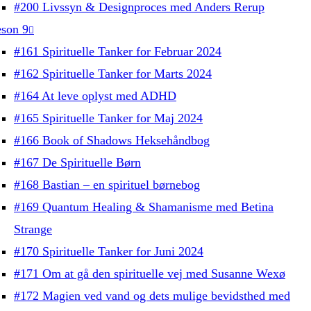
#200 Livssyn & Designproces med Anders Rerup
son 9
#161 Spirituelle Tanker for Februar 2024
#162 Spirituelle Tanker for Marts 2024
#164 At leve oplyst med ADHD
#165 Spirituelle Tanker for Maj 2024
#166 Book of Shadows Heksehåndbog
#167 De Spirituelle Børn
#168 Bastian – en spirituel børnebog
#169 Quantum Healing & Shamanisme med Betina
Strange
#170 Spirituelle Tanker for Juni 2024
#171 Om at gå den spirituelle vej med Susanne Wexø
#172 Magien ved vand og dets mulige bevidsthed med