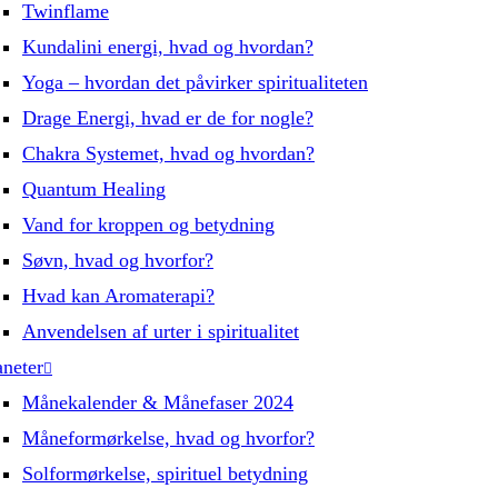
Twinflame
Kundalini energi, hvad og hvordan?
Yoga – hvordan det påvirker spiritualiteten
Drage Energi, hvad er de for nogle?
Chakra Systemet, hvad og hvordan?
Quantum Healing
Vand for kroppen og betydning
Søvn, hvad og hvorfor?
Hvad kan Aromaterapi?
Anvendelsen af urter i spiritualitet
aneter
Månekalender & Månefaser 2024
Måneformørkelse, hvad og hvorfor?
Solformørkelse, spirituel betydning