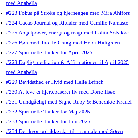
med Anabella
#223 Fokus på Stroke og hjerneugen med Mira Ahlfors
#224 Cacao Journal og Ritualer med Camille Namaste
#225 Angelpower, energi og magi med Lolita Solsikke
#226 Bøn med Tao Te Ching med Heidi Hultgreen
#227 Spirituelle Tanker for April 2025
#228 Daglig meditation & Affirmationer til April 2025
med Anabella
#229 Bevidsthed er Hvid med Helle Brinch
#230 At leve et hjertebaseret liv med Dorte Ilsøe
#231 Uundgåeligt med Signe Ruby & Benedikte Krauel
#232 Spirituelle Tanker for Maj 2025
#233 Spirituelle Tanker for Juni 2025
#234 Der hvor ord ikke slår til – samtale med Søren