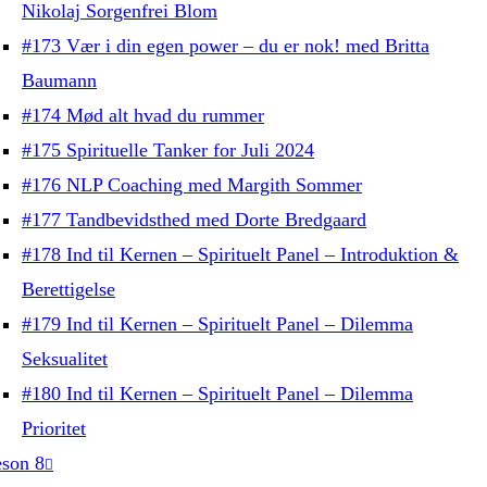
Nikolaj Sorgenfrei Blom
#173 Vær i din egen power – du er nok! med Britta
Baumann
#174 Mød alt hvad du rummer
#175 Spirituelle Tanker for Juli 2024
#176 NLP Coaching med Margith Sommer
#177 Tandbevidsthed med Dorte Bredgaard
#178 Ind til Kernen – Spirituelt Panel – Introduktion &
Berettigelse
#179 Ind til Kernen – Spirituelt Panel – Dilemma
Seksualitet
#180 Ind til Kernen – Spirituelt Panel – Dilemma
Prioritet
son 8