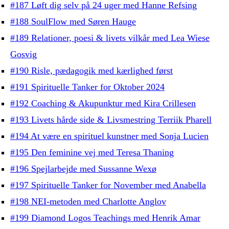
#187 Løft dig selv på 24 uger med Hanne Refsing
#188 SoulFlow med Søren Hauge
#189 Relationer, poesi & livets vilkår med Lea Wiese
Gosvig
#190 Risle, pædagogik med kærlighed først
#191 Spirituelle Tanker for Oktober 2024
#192 Coaching & Akupunktur med Kira Crillesen
#193 Livets hårde side & Livsmestring Terriik Pharell
#194 At være en spirituel kunstner med Sonja Lucien
#195 Den feminine vej med Teresa Thaning
#196 Spejlarbejde med Sussanne Wexø
#197 Spirituelle Tanker for November med Anabella
#198 NEI-metoden med Charlotte Anglov
#199 Diamond Logos Teachings med Henrik Amar