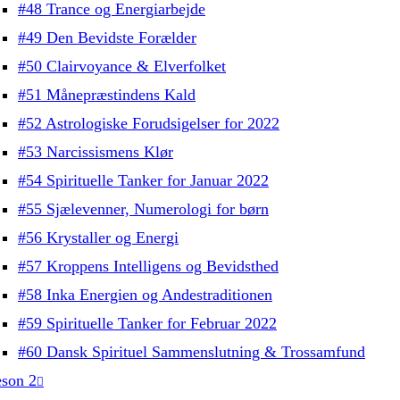
#48 Trance og Energiarbejde
#49 Den Bevidste Forælder
#50 Clairvoyance & Elverfolket
#51 Månepræstindens Kald
#52 Astrologiske Forudsigelser for 2022
#53 Narcissismens Klør
#54 Spirituelle Tanker for Januar 2022
#55 Sjælevenner, Numerologi for børn
#56 Krystaller og Energi
#57 Kroppens Intelligens og Bevidsthed
#58 Inka Energien og Andestraditionen
#59 Spirituelle Tanker for Februar 2022
#60 Dansk Spirituel Sammenslutning & Trossamfund
son 2