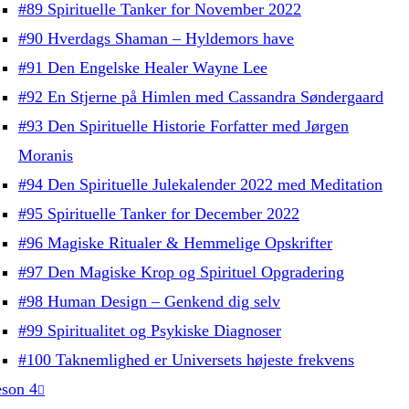
#89 Spirituelle Tanker for November 2022
#90 Hverdags Shaman – Hyldemors have
#91 Den Engelske Healer Wayne Lee
#92 En Stjerne på Himlen med Cassandra Søndergaard
#93 Den Spirituelle Historie Forfatter med Jørgen
Moranis
#94 Den Spirituelle Julekalender 2022 med Meditation
#95 Spirituelle Tanker for December 2022
#96 Magiske Ritualer & Hemmelige Opskrifter
#97 Den Magiske Krop og Spirituel Opgradering
#98 Human Design – Genkend dig selv
#99 Spiritualitet og Psykiske Diagnoser
#100 Taknemlighed er Universets højeste frekvens
son 4