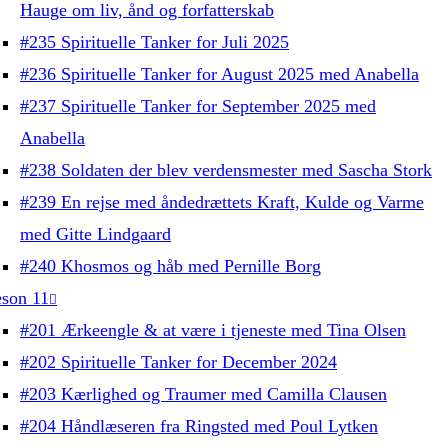
Hauge om liv, ånd og forfatterskab
#235 Spirituelle Tanker for Juli 2025
#236 Spirituelle Tanker for August 2025 med Anabella
#237 Spirituelle Tanker for September 2025 med
Anabella
#238 Soldaten der blev verdensmester med Sascha Stork
#239 En rejse med åndedrættets Kraft, Kulde og Varme
med Gitte Lindgaard
#240 Khosmos og håb med Pernille Borg
son 11
#201 Ærkeengle & at være i tjeneste med Tina Olsen
#202 Spirituelle Tanker for December 2024
#203 Kærlighed og Traumer med Camilla Clausen
#204 Håndlæseren fra Ringsted med Poul Lytken