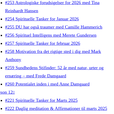
#253 Astrologiske forudsigelser for 2026 med Tina
Reinhardt Hansen
#254 Spirituelle Tanker for Januar 2026
#255 DU har også traumer med Camille Hammerich
#256 Spirituel Intelligens med Merete Gundersen
#257 Spirituelle Tanker for februar 2026
#258 Motivation fra det rigtige sted i dig med Mark
Anthony
#259 Sundhedens Stifinder: 52 år med natur, urter og
ernæring – med Frede Damgaard
#260 Potentialet inden i med Anne Damgaard
son 12
#221 Spirituelle Tanker for Marts 2025
#222 Daglig meditation & Affirmationer til marts 2025