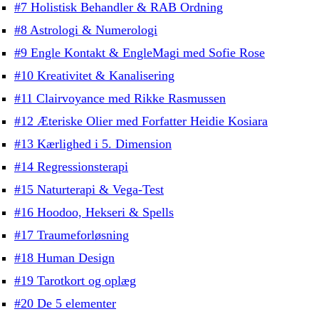
#7 Holistisk Behandler & RAB Ordning
#8 Astrologi & Numerologi
#9 Engle Kontakt & EngleMagi med Sofie Rose
#10 Kreativitet & Kanalisering
#11 Clairvoyance med Rikke Rasmussen
#12 Æteriske Olier med Forfatter Heidie Kosiara
#13 Kærlighed i 5. Dimension
#14 Regressionsterapi
#15 Naturterapi & Vega-Test
#16 Hoodoo, Hekseri & Spells
#17 Traumeforløsning
#18 Human Design
#19 Tarotkort og oplæg
#20 De 5 elementer