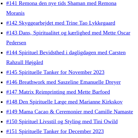
#141 Remona den nye tids Shaman med Remona
Moranis
#142 Skyggearbejdet med Trine Tao Lykkegaard
#143 Dans, Spiritualitet og kærlighed med Mette Oscar
Pedersen
#144 Spirituel Bevidsthed i dagligdagen med Carsten
Rahzull Højgård
#145 Spirituelle Tanker for November 2023
#146 Breathwork med Saszeline Emanuelle Dreyer
#147 Matrix Reimprinting med Mette Barfoed
#148 Den Spirituelle Læge med Marianne Kirkskov
#149 Mama Cacao & Ceremonier med Camille Namaste
#150 Spirituel Livsstil og Styling med Tini Owild
#151 Spirituelle Tanker for December 2023