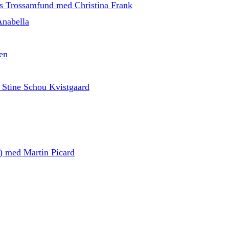
ns Trossamfund med Christina Frank
Anabella
en
 Stine Schou Kvistgaard
d) med Martin Picard