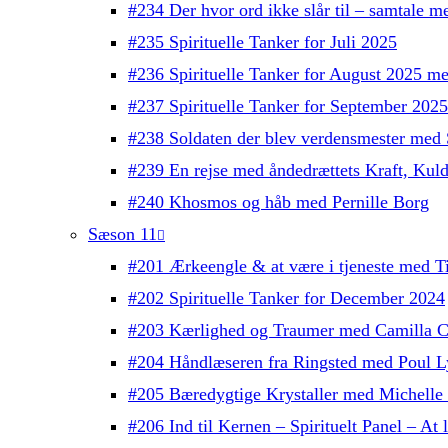
#234 Der hvor ord ikke slår til – samtale 
#235 Spirituelle Tanker for Juli 2025
#236 Spirituelle Tanker for August 2025 m
#237 Spirituelle Tanker for September 202
#238 Soldaten der blev verdensmester med 
#239 En rejse med åndedrættets Kraft, Kul
#240 Khosmos og håb med Pernille Borg
Sæson 11
#201 Ærkeengle & at være i tjeneste med T
#202 Spirituelle Tanker for December 2024
#203 Kærlighed og Traumer med Camilla C
#204 Håndlæseren fra Ringsted med Poul L
#205 Bæredygtige Krystaller med Michelle
#206 Ind til Kernen – Spirituelt Panel – At l