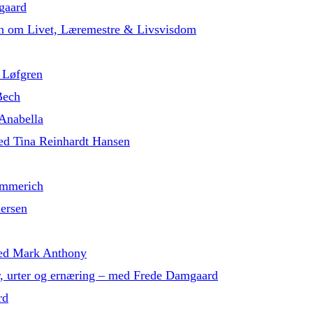
gaard
in om Livet, Læremestre & Livsvisdom
 Løfgren
Bech
 Anabella
med Tina Reinhardt Hansen
ammerich
dersen
 med Mark Anthony
r, urter og ernæring – med Frede Damgaard
rd