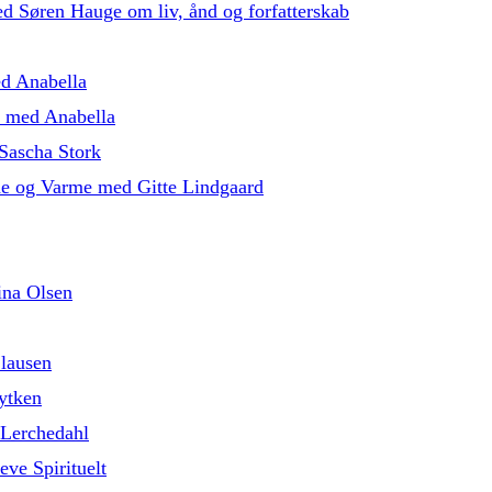
med Søren Hauge om liv, ånd og forfatterskab
ed Anabella
5 med Anabella
Sascha Stork
de og Varme med Gitte Lindgaard
ina Olsen
lausen
ytken
 Lerchedahl
eve Spirituelt