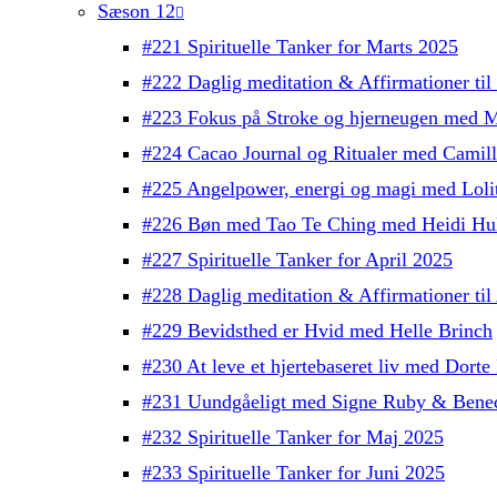
Sæson 12
#221 Spirituelle Tanker for Marts 2025
#222 Daglig meditation & Affirmationer ti
#223 Fokus på Stroke og hjerneugen med M
#224 Cacao Journal og Ritualer med Camil
#225 Angelpower, energi og magi med Lolit
#226 Bøn med Tao Te Ching med Heidi Hul
#227 Spirituelle Tanker for April 2025
#228 Daglig meditation & Affirmationer ti
#229 Bevidsthed er Hvid med Helle Brinch
#230 At leve et hjertebaseret liv med Dorte 
#231 Uundgåeligt med Signe Ruby & Bened
#232 Spirituelle Tanker for Maj 2025
#233 Spirituelle Tanker for Juni 2025