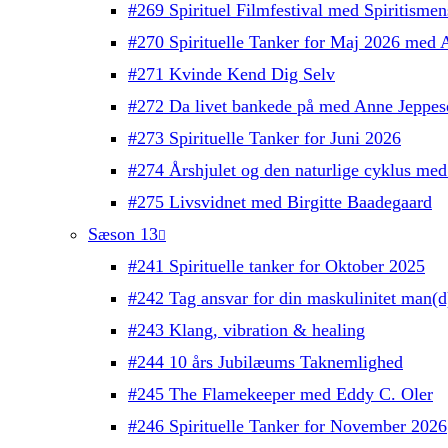
#269 Spirituel Filmfestival med Spiritisme
#270 Spirituelle Tanker for Maj 2026 med 
#271 Kvinde Kend Dig Selv
#272 Da livet bankede på med Anne Jeppes
#273 Spirituelle Tanker for Juni 2026
#274 Årshjulet og den naturlige cyklus med
#275 Livsvidnet med Birgitte Baadegaard
Sæson 13
#241 Spirituelle tanker for Oktober 2025
#242 Tag ansvar for din maskulinitet man(
#243 Klang, vibration & healing
#244 10 års Jubilæums Taknemlighed
#245 The Flamekeeper med Eddy C. Oler
#246 Spirituelle Tanker for November 2026