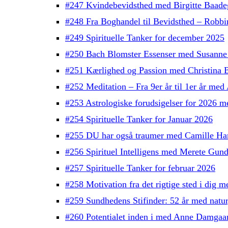
#247 Kvindebevidsthed med Birgitte Baade
#248 Fra Boghandel til Bevidsthed – Robb
#249 Spirituelle Tanker for december 2025
#250 Bach Blomster Essenser med Susanne
#251 Kærlighed og Passion med Christina 
#252 Meditation – Fra 9er år til 1er år med
#253 Astrologiske forudsigelser for 2026 
#254 Spirituelle Tanker for Januar 2026
#255 DU har også traumer med Camille H
#256 Spirituel Intelligens med Merete Gun
#257 Spirituelle Tanker for februar 2026
#258 Motivation fra det rigtige sted i dig
#259 Sundhedens Stifinder: 52 år med natu
#260 Potentialet inden i med Anne Damgaa