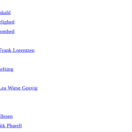
skald
rlighed
nsomhed
 Frank Lorentzen
efsing
d Lea Wiese Gosvig
llesen
ik Pharell