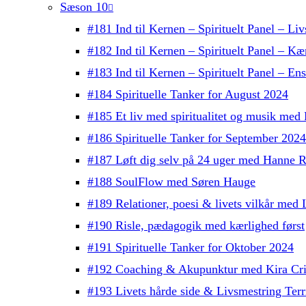
Sæson 10
#181 Ind til Kernen – Spirituelt Panel – Liv
#182 Ind til Kernen – Spirituelt Panel – Kæ
#183 Ind til Kernen – Spirituelt Panel – E
#184 Spirituelle Tanker for August 2024
#185 Et liv med spiritualitet og musik med
#186 Spirituelle Tanker for September 2024
#187 Løft dig selv på 24 uger med Hanne R
#188 SoulFlow med Søren Hauge
#189 Relationer, poesi & livets vilkår me
#190 Risle, pædagogik med kærlighed først
#191 Spirituelle Tanker for Oktober 2024
#192 Coaching & Akupunktur med Kira Cri
#193 Livets hårde side & Livsmestring Terri