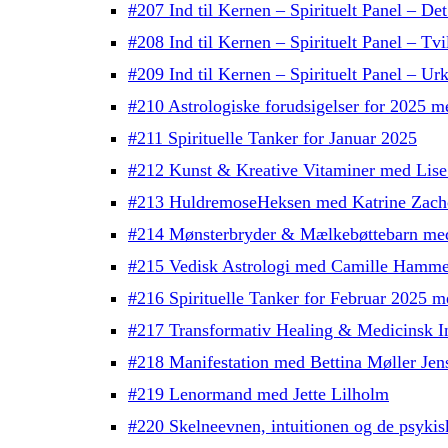
#207 Ind til Kernen – Spirituelt Panel – Det
#208 Ind til Kernen – Spirituelt Panel – Tv
#209 Ind til Kernen – Spirituelt Panel – Urk
#210 Astrologiske forudsigelser for 2025 
#211 Spirituelle Tanker for Januar 2025
#212 Kunst & Kreative Vitaminer med Lise
#213 HuldremoseHeksen med Katrine Zach
#214 Mønsterbryder & Mælkebøttebarn me
#215 Vedisk Astrologi med Camille Hamme
#216 Spirituelle Tanker for Februar 2025 
#217 Transformativ Healing & Medicinsk In
#218 Manifestation med Bettina Møller Jen
#219 Lenormand med Jette Lilholm
#220 Skelneevnen, intuitionen og de psykis