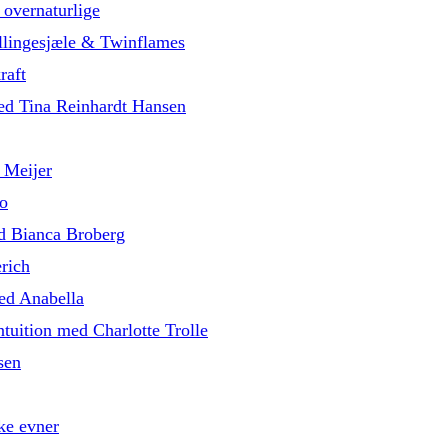
 overnaturlige
illingesjæle & Twinflames
raft
med Tina Reinhardt Hansen
 Meijer
o
d Bianca Broberg
rich
med Anabella
tuition med Charlotte Trolle
sen
ke evner