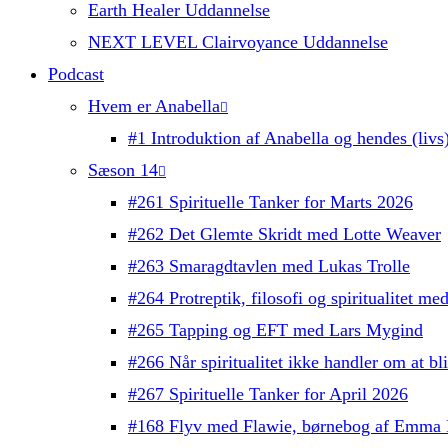
Earth Healer Uddannelse
NEXT LEVEL Clairvoyance Uddannelse
Podcast
Hvem er Anabella
#1 Introduktion af Anabella og hendes (livs)
Sæson 14
#261 Spirituelle Tanker for Marts 2026
#262 Det Glemte Skridt med Lotte Weaver
#263 Smaragdtavlen med Lukas Trolle
#264 Protreptik, filosofi og spiritualitet m
#265 Tapping og EFT med Lars Mygind
#266 Når spiritualitet ikke handler om at b
#267 Spirituelle Tanker for April 2026
#168 Flyv med Flawie, børnebog af Emma