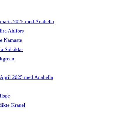
l marts 2025 med Anabella
ira Ahlfors
le Namaste
a Solsikke
tgreen
l April 2025 med Anabella
Ilsøe
ikte Krauel