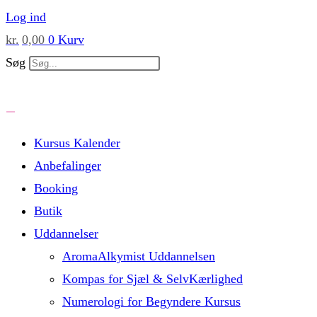
Skip
Log ind
to
kr.
0,00
0
Kurv
content
Søg
Kursus Kalender
Anbefalinger
Booking
Butik
Uddannelser
AromaAlkymist Uddannelsen
Kompas for Sjæl & SelvKærlighed
Numerologi for Begyndere Kursus