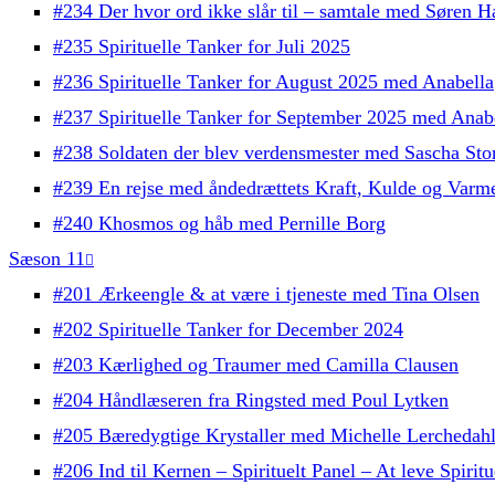
#234 Der hvor ord ikke slår til – samtale med Søren H
#235 Spirituelle Tanker for Juli 2025
#236 Spirituelle Tanker for August 2025 med Anabella
#237 Spirituelle Tanker for September 2025 med Anab
#238 Soldaten der blev verdensmester med Sascha Sto
#239 En rejse med åndedrættets Kraft, Kulde og Varm
#240 Khosmos og håb med Pernille Borg
Sæson 11
#201 Ærkeengle & at være i tjeneste med Tina Olsen
#202 Spirituelle Tanker for December 2024
#203 Kærlighed og Traumer med Camilla Clausen
#204 Håndlæseren fra Ringsted med Poul Lytken
#205 Bæredygtige Krystaller med Michelle Lerchedah
#206 Ind til Kernen – Spirituelt Panel – At leve Spiritu