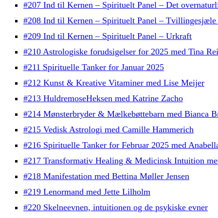
#207 Ind til Kernen – Spirituelt Panel – Det overnaturl
#208 Ind til Kernen – Spirituelt Panel – Tvillingesjæ
#209 Ind til Kernen – Spirituelt Panel – Urkraft
#210 Astrologiske forudsigelser for 2025 med Tina Re
#211 Spirituelle Tanker for Januar 2025
#212 Kunst & Kreative Vitaminer med Lise Meijer
#213 HuldremoseHeksen med Katrine Zacho
#214 Mønsterbryder & Mælkebøttebarn med Bianca B
#215 Vedisk Astrologi med Camille Hammerich
#216 Spirituelle Tanker for Februar 2025 med Anabell
#217 Transformativ Healing & Medicinsk Intuition med
#218 Manifestation med Bettina Møller Jensen
#219 Lenormand med Jette Lilholm
#220 Skelneevnen, intuitionen og de psykiske evner