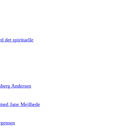
d det spirituelle
 Isberg Andersen
’ med Jane Mejlhede
rgensen