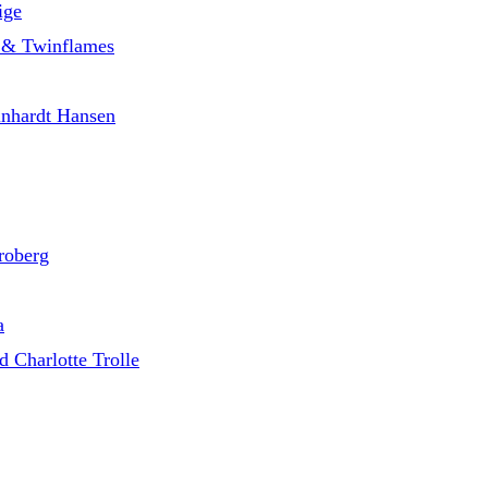
ige
le & Twinflames
inhardt Hansen
roberg
a
 Charlotte Trolle