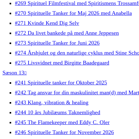
#269 Spirituel Filmfestival med Spiritismens Trossam
#270 Spirituelle Tanker for Maj 2026 med Anabella
#271 Kvinde Kend Dig Selv
#272 Da livet bankede på med Anne Jeppesen
#273 Spirituelle Tanker for Juni 2026
#274 Årshjulet og den naturlige cyklus med Stine Sch
#275 Livsvidnet med Birgitte Baadegaard
Sæson 13
#241 Spirituelle tanker for Oktober 2025
#242 Tag ansvar for din maskulinitet man(d) med Mart
#243 Klang, vibration & healing
#244 10 års Jubilæums Taknemlighed
#245 The Flamekeeper med Eddy C. Oler
#246 Spirituelle Tanker for November 2026