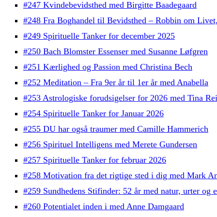
#247 Kvindebevidsthed med Birgitte Baadegaard
#248 Fra Boghandel til Bevidsthed – Robbin om Live
#249 Spirituelle Tanker for december 2025
#250 Bach Blomster Essenser med Susanne Løfgren
#251 Kærlighed og Passion med Christina Bech
#252 Meditation – Fra 9er år til 1er år med Anabella
#253 Astrologiske forudsigelser for 2026 med Tina Re
#254 Spirituelle Tanker for Januar 2026
#255 DU har også traumer med Camille Hammerich
#256 Spirituel Intelligens med Merete Gundersen
#257 Spirituelle Tanker for februar 2026
#258 Motivation fra det rigtige sted i dig med Mark A
#259 Sundhedens Stifinder: 52 år med natur, urter o
#260 Potentialet inden i med Anne Damgaard