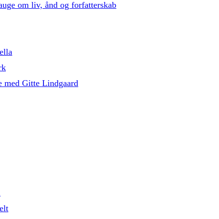
auge om liv, ånd og forfatterskab
ella
rk
e med Gitte Lindgaard
l
elt