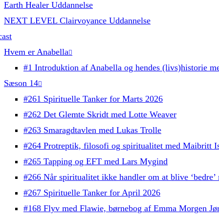
Earth Healer Uddannelse
NEXT LEVEL Clairvoyance Uddannelse
ast
Hvem er Anabella
#1 Introduktion af Anabella og hendes (livs)historie me
Sæson 14
#261 Spirituelle Tanker for Marts 2026
#262 Det Glemte Skridt med Lotte Weaver
#263 Smaragdtavlen med Lukas Trolle
#264 Protreptik, filosofi og spiritualitet med Maibritt
#265 Tapping og EFT med Lars Mygind
#266 Når spiritualitet ikke handler om at blive ‘bedre
#267 Spirituelle Tanker for April 2026
#168 Flyv med Flawie, børnebog af Emma Morgen Jø