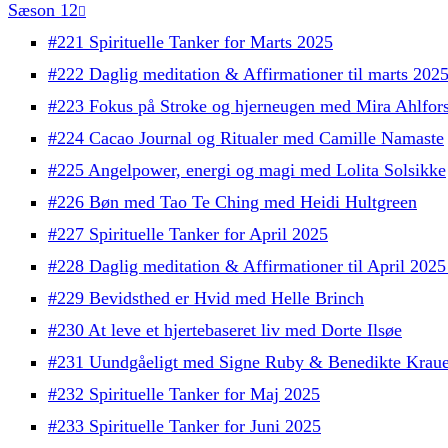
Sæson 12
#221 Spirituelle Tanker for Marts 2025
#222 Daglig meditation & Affirmationer til marts 202
#223 Fokus på Stroke og hjerneugen med Mira Ahlfor
#224 Cacao Journal og Ritualer med Camille Namaste
#225 Angelpower, energi og magi med Lolita Solsikke
#226 Bøn med Tao Te Ching med Heidi Hultgreen
#227 Spirituelle Tanker for April 2025
#228 Daglig meditation & Affirmationer til April 202
#229 Bevidsthed er Hvid med Helle Brinch
#230 At leve et hjertebaseret liv med Dorte Ilsøe
#231 Uundgåeligt med Signe Ruby & Benedikte Kraue
#232 Spirituelle Tanker for Maj 2025
#233 Spirituelle Tanker for Juni 2025