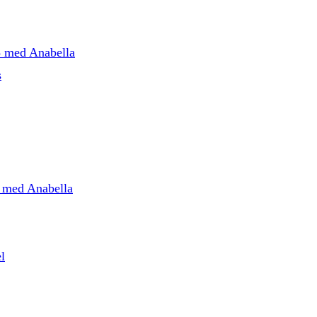
5 med Anabella
s
5 med Anabella
l