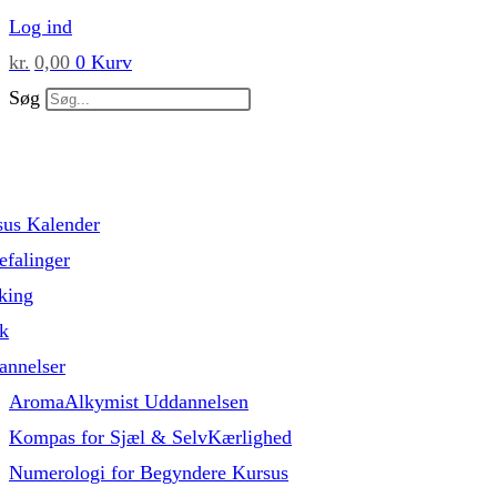
Skip
Log ind
to
kr.
0,00
0
Kurv
content
Søg
sus Kalender
falinger
king
k
annelser
AromaAlkymist Uddannelsen
Kompas for Sjæl & SelvKærlighed
Numerologi for Begyndere Kursus