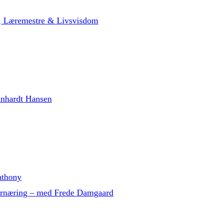
t, Læremestre & Livsvisdom
inhardt Hansen
nthony
g ernæring – med Frede Damgaard