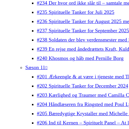
#234 Der hvor ord ikke slår til – samtale 
#235 Spirituelle Tanker for Juli 2025
#236 Spirituelle Tanker for August 2025 m
#237 Spirituelle Tanker for September 202
#238 Soldaten der blev verdensmester med 
#239 En rejse med åndedrættets Kraft, Kul
#240 Khosmos og håb med Pernille Borg
Sæson 11
#201 Ærkeengle & at være i tjeneste med T
#202 Spirituelle Tanker for December 2024
#203 Kærlighed og Traumer med Camilla C
#204 Håndlæseren fra Ringsted med Poul L
#205 Bæredygtige Krystaller med Michelle
#206 Ind til Kernen – Spirituelt Panel – At l