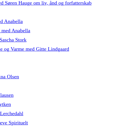
med Søren Hauge om liv, ånd og forfatterskab
ed Anabella
5 med Anabella
Sascha Stork
de og Varme med Gitte Lindgaard
ina Olsen
lausen
ytken
 Lerchedahl
eve Spirituelt