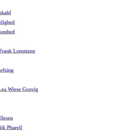
skald
rlighed
nsomhed
 Frank Lorentzen
efsing
d Lea Wiese Gosvig
llesen
ik Pharell