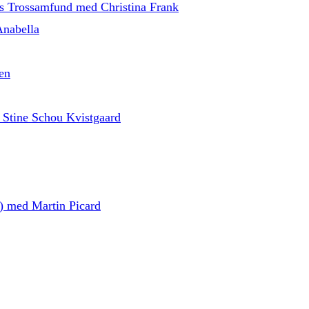
ns Trossamfund med Christina Frank
Anabella
en
 Stine Schou Kvistgaard
d) med Martin Picard