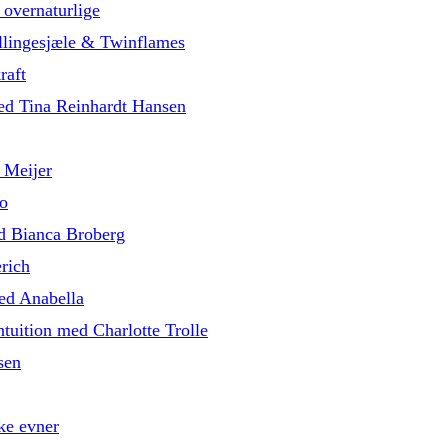
 overnaturlige
illingesjæle & Twinflames
raft
med Tina Reinhardt Hansen
 Meijer
o
d Bianca Broberg
rich
med Anabella
tuition med Charlotte Trolle
sen
ke evner