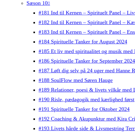
Sæson 10
#181 Ind til Kernen – Spirituelt Panel – Liv
#182 Ind til Kernen – Spirituelt Panel – Kæ
#183 Ind til Kernen – Spirituelt Panel – E
#184 Spirituelle Tanker for August 2024
#185 Et liv med spiritualitet og musik med
#186 Spirituelle Tanker for September 2024
#187 Løft dig selv på 24 uger med Hanne R
#188 SoulFlow med Søren Hauge
#189 Relationer, poesi & livets vilkår me
#190 Risle, pædagogik med kærlighed først
#191 Spirituelle Tanker for Oktober 2024
#192 Coaching & Akupunktur med Kira Cri
#193 Livets hårde side & Livsmestring Terri