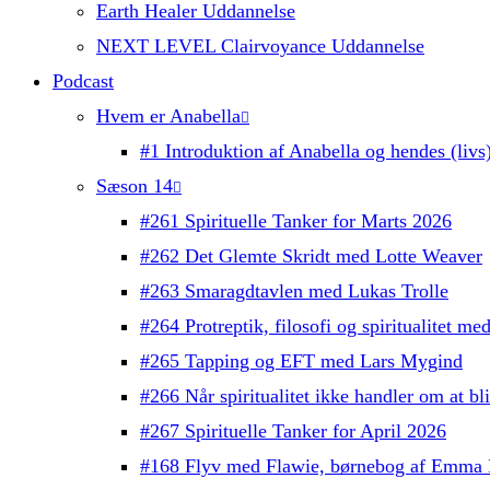
Earth Healer Uddannelse
NEXT LEVEL Clairvoyance Uddannelse
Podcast
Hvem er Anabella
#1 Introduktion af Anabella og hendes (livs)
Sæson 14
#261 Spirituelle Tanker for Marts 2026
#262 Det Glemte Skridt med Lotte Weaver
#263 Smaragdtavlen med Lukas Trolle
#264 Protreptik, filosofi og spiritualitet m
#265 Tapping og EFT med Lars Mygind
#266 Når spiritualitet ikke handler om at b
#267 Spirituelle Tanker for April 2026
#168 Flyv med Flawie, børnebog af Emma