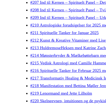
#207 Ind til Kernen – Spirituelt Panel – Det
#208 Ind til Kernen – Spirituelt Panel – Tv
#209 Ind til Kernen – Spirituelt Panel – Urk
#210 Astrologiske forudsigelser for 2025 
#211 Spirituelle Tanker for Januar 2025
#212 Kunst & Kreative Vitaminer med Lise
#213 HuldremoseHeksen med Katrine Zach
#214 Mønsterbryder & Mælkebøttebarn me
#215 Vedisk Astrologi med Camille Hamme
#216 Spirituelle Tanker for Februar 2025 
#217 Transformativ Healing & Medicinsk In
#218 Manifestation med Bettina Møller Jen
#219 Lenormand med Jette Lilholm
#220 Skelneevnen, intuitionen og de psykis