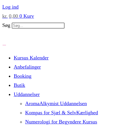
Skip
Log ind
to
kr.
0,00
0
Kurv
content
Søg
Kursus Kalender
Anbefalinger
Booking
Butik
Uddannelser
AromaAlkymist Uddannelsen
Kompas for Sjæl & SelvKærlighed
Numerologi for Begyndere Kursus