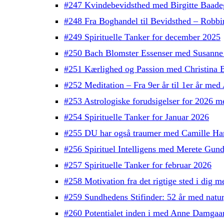
#247 Kvindebevidsthed med Birgitte Baade
#248 Fra Boghandel til Bevidsthed – Robb
#249 Spirituelle Tanker for december 2025
#250 Bach Blomster Essenser med Susanne
#251 Kærlighed og Passion med Christina 
#252 Meditation – Fra 9er år til 1er år med
#253 Astrologiske forudsigelser for 2026 
#254 Spirituelle Tanker for Januar 2026
#255 DU har også traumer med Camille H
#256 Spirituel Intelligens med Merete Gun
#257 Spirituelle Tanker for februar 2026
#258 Motivation fra det rigtige sted i dig
#259 Sundhedens Stifinder: 52 år med natu
#260 Potentialet inden i med Anne Damgaa