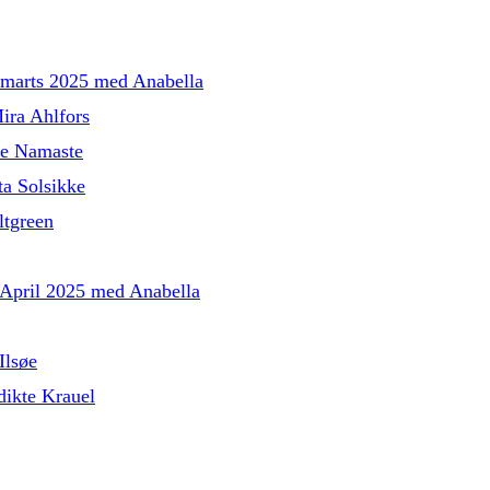
l marts 2025 med Anabella
ira Ahlfors
le Namaste
a Solsikke
tgreen
l April 2025 med Anabella
Ilsøe
ikte Krauel