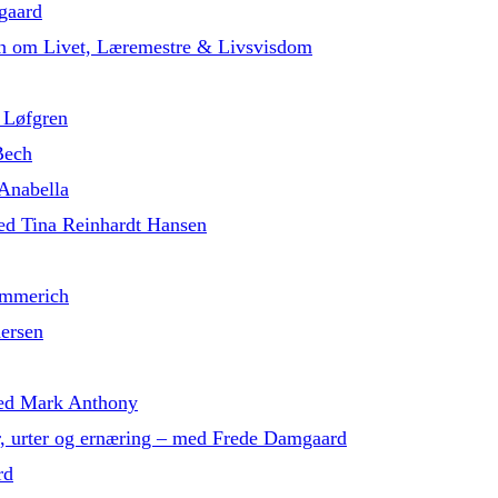
gaard
in om Livet, Læremestre & Livsvisdom
 Løfgren
Bech
 Anabella
med Tina Reinhardt Hansen
ammerich
dersen
 med Mark Anthony
r, urter og ernæring – med Frede Damgaard
rd