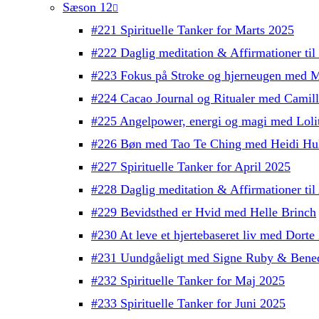
Sæson 12
#221 Spirituelle Tanker for Marts 2025
#222 Daglig meditation & Affirmationer ti
#223 Fokus på Stroke og hjerneugen med M
#224 Cacao Journal og Ritualer med Camil
#225 Angelpower, energi og magi med Lolit
#226 Bøn med Tao Te Ching med Heidi Hul
#227 Spirituelle Tanker for April 2025
#228 Daglig meditation & Affirmationer ti
#229 Bevidsthed er Hvid med Helle Brinch
#230 At leve et hjertebaseret liv med Dorte 
#231 Uundgåeligt med Signe Ruby & Bened
#232 Spirituelle Tanker for Maj 2025
#233 Spirituelle Tanker for Juni 2025