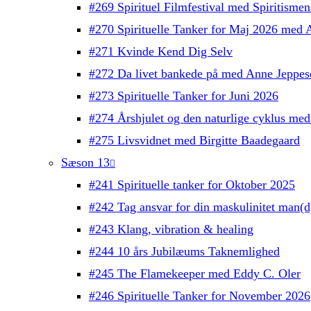
#269 Spirituel Filmfestival med Spiritisme
#270 Spirituelle Tanker for Maj 2026 med 
#271 Kvinde Kend Dig Selv
#272 Da livet bankede på med Anne Jeppes
#273 Spirituelle Tanker for Juni 2026
#274 Årshjulet og den naturlige cyklus med
#275 Livsvidnet med Birgitte Baadegaard
Sæson 13
#241 Spirituelle tanker for Oktober 2025
#242 Tag ansvar for din maskulinitet man(
#243 Klang, vibration & healing
#244 10 års Jubilæums Taknemlighed
#245 The Flamekeeper med Eddy C. Oler
#246 Spirituelle Tanker for November 2026