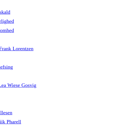
skald
rlighed
nsomhed
 Frank Lorentzen
efsing
d Lea Wiese Gosvig
llesen
ik Pharell