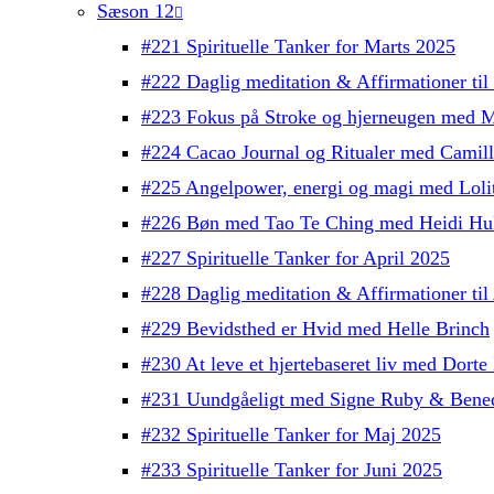
Sæson 12
#221 Spirituelle Tanker for Marts 2025
#222 Daglig meditation & Affirmationer ti
#223 Fokus på Stroke og hjerneugen med M
#224 Cacao Journal og Ritualer med Camil
#225 Angelpower, energi og magi med Lolit
#226 Bøn med Tao Te Ching med Heidi Hul
#227 Spirituelle Tanker for April 2025
#228 Daglig meditation & Affirmationer ti
#229 Bevidsthed er Hvid med Helle Brinch
#230 At leve et hjertebaseret liv med Dorte 
#231 Uundgåeligt med Signe Ruby & Bened
#232 Spirituelle Tanker for Maj 2025
#233 Spirituelle Tanker for Juni 2025