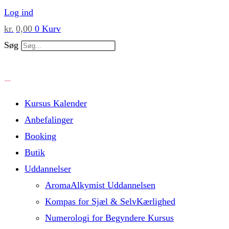
Skip
Log ind
to
kr.
0,00
0
Kurv
content
Søg
Kursus Kalender
Anbefalinger
Booking
Butik
Uddannelser
AromaAlkymist Uddannelsen
Kompas for Sjæl & SelvKærlighed
Numerologi for Begyndere Kursus