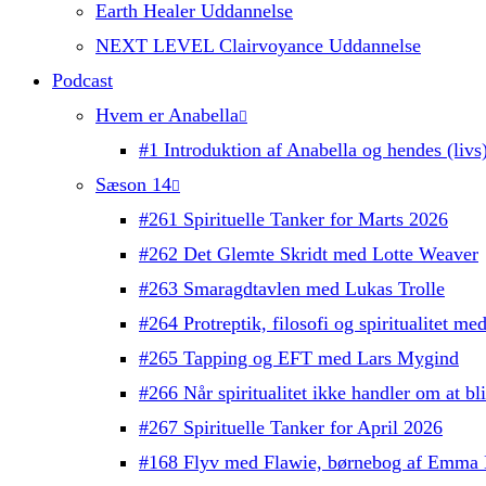
Earth Healer Uddannelse
NEXT LEVEL Clairvoyance Uddannelse
Podcast
Hvem er Anabella
#1 Introduktion af Anabella og hendes (livs)
Sæson 14
#261 Spirituelle Tanker for Marts 2026
#262 Det Glemte Skridt med Lotte Weaver
#263 Smaragdtavlen med Lukas Trolle
#264 Protreptik, filosofi og spiritualitet m
#265 Tapping og EFT med Lars Mygind
#266 Når spiritualitet ikke handler om at b
#267 Spirituelle Tanker for April 2026
#168 Flyv med Flawie, børnebog af Emma