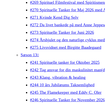
#269 Spirituel Filmfestival med Spiritisme
#270 Spirituelle Tanker for Maj 2026 med 
#271 Kvinde Kend Dig Selv
#272 Da livet bankede på med Anne Jeppes
#273 Spirituelle Tanker for Juni 2026
#274 Årshjulet og den naturlige cyklus med
#275 Livsvidnet med Birgitte Baadegaard
Sæson 13
#241 Spirituelle tanker for Oktober 2025
#242 Tag ansvar for din maskulinitet man(
#243 Klang, vibration & healing
#244 10 års Jubilæums Taknemlighed
#245 The Flamekeeper med Eddy C. Oler
#246 Spirituelle Tanker for November 2026