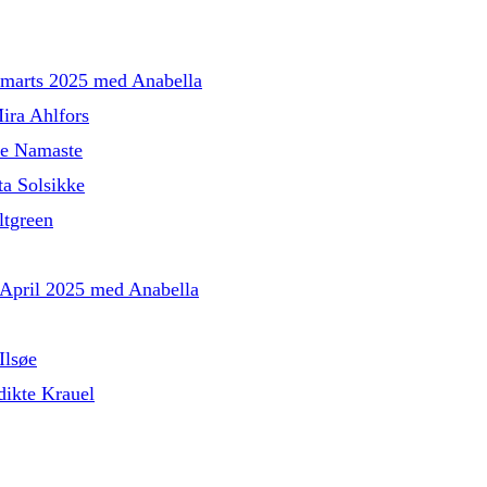
l marts 2025 med Anabella
ira Ahlfors
le Namaste
a Solsikke
tgreen
l April 2025 med Anabella
Ilsøe
ikte Krauel