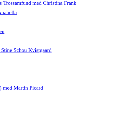
ns Trossamfund med Christina Frank
Anabella
en
 Stine Schou Kvistgaard
d) med Martin Picard