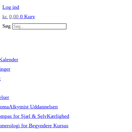
Skip
Log ind
to
kr.
0,00
0
Kurv
content
Søg
Kalender
inger
g
lser
omaAlkymist Uddannelsen
mpas for Sjæl & SelvKærlighed
merologi for Begyndere Kursus