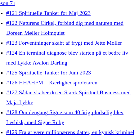
son 7
#121 Spirituelle Tanker for Maj 2023
#122 Naturens Cirkel, forbind dig med naturen med
Doreen Møller Holmquist
#123 Forventninger skabt af frygt med Jette Møller
#124 En terminal diagnose blev starten på et bedre liv
med Lykke Avalon Darling
#125 Spirituelle Tanker for Juni 2023
#126 HHAHFM – Kærlighedsproletaren
#127 Sådan skaber du en Stærk Spirituel Business med
Maja Lykke
#128 Om dengang Signe som 40 årig pludselig blev
Lesbisk, med Signe Ruby
#129 Fra at være millionærens datter, en kynisk kriminel