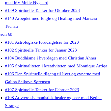
med My Melle Nygaard
#139 Spirituelle Tanker for Oktober 2023
#140 Arbejdet med Engle og Healing med Marzcia
Techau
son 6
#101 Astrologiske forudsigelser for 2023
#102 Spirituelle Tanker for Januar 2023
#104 Buddhisme i hverdagen med Christian Ahner
#105 Spiritualiteten i kreativiteten med Monnique Artiqa
#106 Den Spirituelle tilgang til livet og evnerne med
Galina Saikova Sørensen
#107 Spirituelle Tanker for Februar 2023
#108 At være shamanistisk healer og seer med Betina
Strange