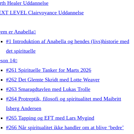
rth Healer Uddannelse
XT LEVEL Clairvoyance Uddannelse
em er Anabella
#1 Introduktion af Anabella og hendes (livs)historie med
det spirituelle
son 14
#261 Spirituelle Tanker for Marts 2026
#262 Det Glemte Skridt med Lotte Weaver
#263 Smaragdtavlen med Lukas Trolle
#264 Protreptik, filosofi og spiritualitet med Maibritt
Isberg Andersen
#265 Tapping og EFT med Lars Mygind
#266 Når spiritualitet ikke handler om at blive ‘bedre’