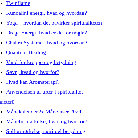
Twinflame
Kundalini energi, hvad og hvordan?
Yoga – hvordan det påvirker spiritualiteten
Drage Energi, hvad er de for nogle?
Chakra Systemet, hvad og hvordan?
Quantum Healing
Vand for kroppen og betydning
Søvn, hvad og hvorfor?
Hvad kan Aromaterapi?
Anvendelsen af urter i spiritualitet
aneter
Månekalender & Månefaser 2024
Måneformørkelse, hvad og hvorfor?
Solformørkelse, spirituel betydning