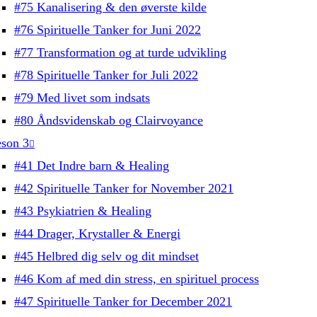
#75 Kanalisering & den øverste kilde
#76 Spirituelle Tanker for Juni 2022
#77 Transformation og at turde udvikling
#78 Spirituelle Tanker for Juli 2022
#79 Med livet som indsats
#80 Åndsvidenskab og Clairvoyance
son 3
#41 Det Indre barn & Healing
#42 Spirituelle Tanker for November 2021
#43 Psykiatrien & Healing
#44 Drager, Krystaller & Energi
#45 Helbred dig selv og dit mindset
#46 Kom af med din stress, en spirituel process
#47 Spirituelle Tanker for December 2021