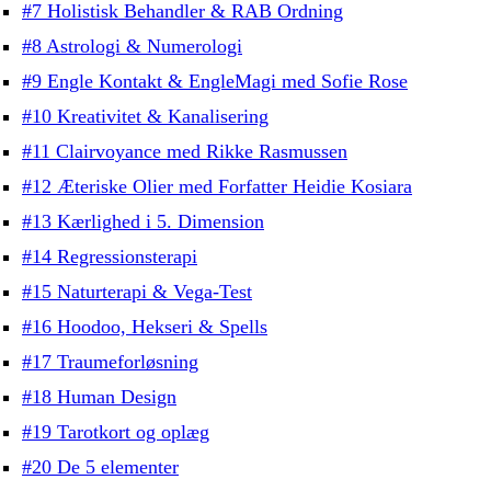
#7 Holistisk Behandler & RAB Ordning
#8 Astrologi & Numerologi
#9 Engle Kontakt & EngleMagi med Sofie Rose
#10 Kreativitet & Kanalisering
#11 Clairvoyance med Rikke Rasmussen
#12 Æteriske Olier med Forfatter Heidie Kosiara
#13 Kærlighed i 5. Dimension
#14 Regressionsterapi
#15 Naturterapi & Vega-Test
#16 Hoodoo, Hekseri & Spells
#17 Traumeforløsning
#18 Human Design
#19 Tarotkort og oplæg
#20 De 5 elementer