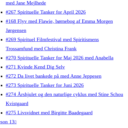
med Jane Mejlhede
#267 Spirituelle Tanker for April 2026
#168 Flyv med Flawie, børnebog af Emma Morgen
Jørgensen
#269 Spirituel Filmfestival med Spiritismens
Trossamfund med Christina Frank
#270 Spirituelle Tanker for Maj 2026 med Anabella
#271 Kvinde Kend Dig Selv
#272 Da livet bankede på med Anne Jeppesen
#273 Spirituelle Tanker for Juni 2026
#274 Årshjulet og den naturlige cyklus med Stine Schou
Kvistgaard
#275 Livsvidnet med Birgitte Baadegaard
son 13