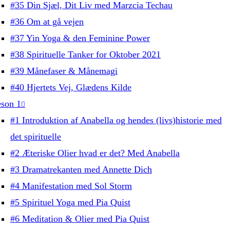
#35 Din Sjæl, Dit Liv med Marzcia Techau
#36 Om at gå vejen
#37 Yin Yoga & den Feminine Power
#38 Spirituelle Tanker for Oktober 2021
#39 Månefaser & Månemagi
#40 Hjertets Vej, Glædens Kilde
son 1
#1 Introduktion af Anabella og hendes (livs)historie med
det spirituelle
#2 Æteriske Olier hvad er det? Med Anabella
#3 Dramatrekanten med Annette Dich
#4 Manifestation med Sol Storm
#5 Spirituel Yoga med Pia Quist
#6 Meditation & Olier med Pia Quist