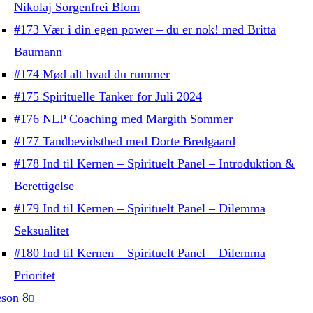
Nikolaj Sorgenfrei Blom
#173 Vær i din egen power – du er nok! med Britta
Baumann
#174 Mød alt hvad du rummer
#175 Spirituelle Tanker for Juli 2024
#176 NLP Coaching med Margith Sommer
#177 Tandbevidsthed med Dorte Bredgaard
#178 Ind til Kernen – Spirituelt Panel – Introduktion &
Berettigelse
#179 Ind til Kernen – Spirituelt Panel – Dilemma
Seksualitet
#180 Ind til Kernen – Spirituelt Panel – Dilemma
Prioritet
son 8