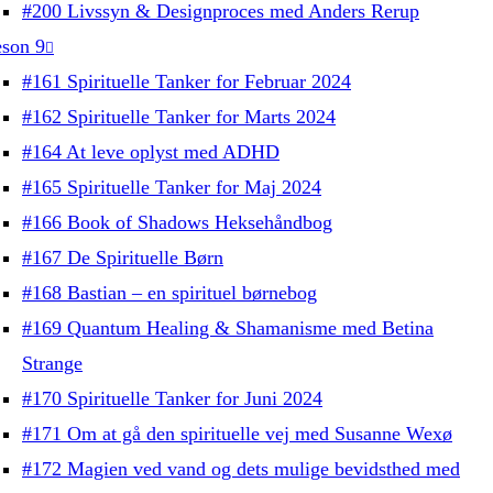
#200 Livssyn & Designproces med Anders Rerup
son 9
#161 Spirituelle Tanker for Februar 2024
#162 Spirituelle Tanker for Marts 2024
#164 At leve oplyst med ADHD
#165 Spirituelle Tanker for Maj 2024
#166 Book of Shadows Heksehåndbog
#167 De Spirituelle Børn
#168 Bastian – en spirituel børnebog
#169 Quantum Healing & Shamanisme med Betina
Strange
#170 Spirituelle Tanker for Juni 2024
#171 Om at gå den spirituelle vej med Susanne Wexø
#172 Magien ved vand og dets mulige bevidsthed med