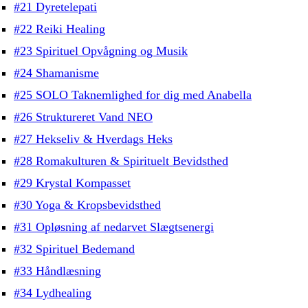
#21 Dyretelepati
#22 Reiki Healing
#23 Spirituel Opvågning og Musik
#24 Shamanisme
#25 SOLO Taknemlighed for dig med Anabella
#26 Struktureret Vand NEO
#27 Hekseliv & Hverdags Heks
#28 Romakulturen & Spirituelt Bevidsthed
#29 Krystal Kompasset
#30 Yoga & Kropsbevidsthed
#31 Opløsning af nedarvet Slægtsenergi
#32 Spirituel Bedemand
#33 Håndlæsning
#34 Lydhealing