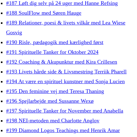
#187 Løft dig selv på 24 uger med Hanne Refsing
#188 SoulFlow med Søren Hauge
#189 Relationer, poesi & livets vilkår med Lea Wiese
Gosvig
#190 Risle, pædagogik med kærlighed først
#191 Spirituelle Tanker for Oktober 2024
#192 Coaching & Akupunktur med Kira Crillesen
#193 Livets hårde side & Livsmestring Terriik Pharell
#194 At være en spirituel kunstner med Sonja Lucien
#195 Den feminine vej med Teresa Thaning
#196 Spejlarbejde med Sussanne Wexø
#197 Spirituelle Tanker for November med Anabella
#198 NEI-metoden med Charlotte Anglov
#199 Diamond Logos Teachings med Henrik Amar