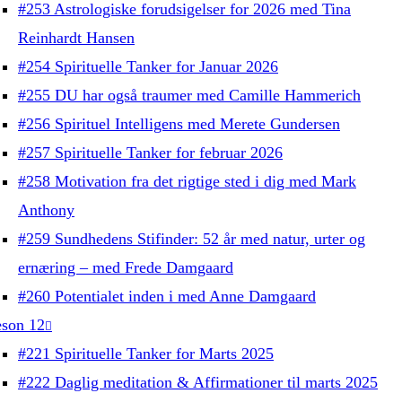
#253 Astrologiske forudsigelser for 2026 med Tina
Reinhardt Hansen
#254 Spirituelle Tanker for Januar 2026
#255 DU har også traumer med Camille Hammerich
#256 Spirituel Intelligens med Merete Gundersen
#257 Spirituelle Tanker for februar 2026
#258 Motivation fra det rigtige sted i dig med Mark
Anthony
#259 Sundhedens Stifinder: 52 år med natur, urter og
ernæring – med Frede Damgaard
#260 Potentialet inden i med Anne Damgaard
son 12
#221 Spirituelle Tanker for Marts 2025
#222 Daglig meditation & Affirmationer til marts 2025