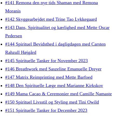
#141 Remona den nye tids Shaman med Remona
Moranis
#142 Skyggearbejdet med Trine Tao Lykkegaard
#143 Dans, Spiritualitet og kærlighed med Mette Oscar
Pedersen
#144 Spirituel Bevidsthed i dagligdagen med Carsten
Rahzull Højgård
#145 Spirituelle Tanker for November 2023
#146 Breathwork med Saszeline Emanuelle Dreyer
#147 Matrix Reimprinting med Mette Barfoed
#148 Den Spirituelle Læge med Marianne Kirkskov
#149 Mama Cacao & Ceremonier med Camille Namaste
#150 Spirituel Livsstil og Styling med Tini Owild
#151 Spirituelle Tanker for December 2023