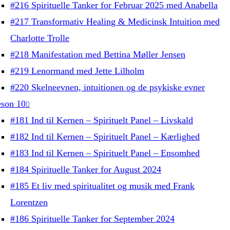
#216 Spirituelle Tanker for Februar 2025 med Anabella
#217 Transformativ Healing & Medicinsk Intuition med
Charlotte Trolle
#218 Manifestation med Bettina Møller Jensen
#219 Lenormand med Jette Lilholm
#220 Skelneevnen, intuitionen og de psykiske evner
son 10
#181 Ind til Kernen – Spirituelt Panel – Livskald
#182 Ind til Kernen – Spirituelt Panel – Kærlighed
#183 Ind til Kernen – Spirituelt Panel – Ensomhed
#184 Spirituelle Tanker for August 2024
#185 Et liv med spiritualitet og musik med Frank
Lorentzen
#186 Spirituelle Tanker for September 2024