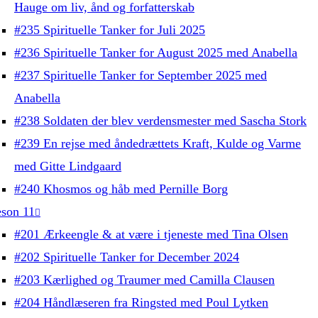
Hauge om liv, ånd og forfatterskab
#235 Spirituelle Tanker for Juli 2025
#236 Spirituelle Tanker for August 2025 med Anabella
#237 Spirituelle Tanker for September 2025 med
Anabella
#238 Soldaten der blev verdensmester med Sascha Stork
#239 En rejse med åndedrættets Kraft, Kulde og Varme
med Gitte Lindgaard
#240 Khosmos og håb med Pernille Borg
son 11
#201 Ærkeengle & at være i tjeneste med Tina Olsen
#202 Spirituelle Tanker for December 2024
#203 Kærlighed og Traumer med Camilla Clausen
#204 Håndlæseren fra Ringsted med Poul Lytken