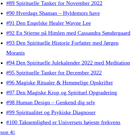
#89 Spirituelle Tanker for November 2022
#90 Hverdags Shaman – Hyldemors have
#91 Den Engelske Healer Wayne Lee
#92 En Stjerne på Himlen med Cassandra Søndergaard
#93 Den Spirituelle Historie Forfatter med Jørgen
Moranis
#94 Den Spirituelle Julekalender 2022 med Meditation
#95 Spirituelle Tanker for December 2022
#96 Magiske Ritualer & Hemmelige Opskrifter
#97 Den Magiske Krop og Spirituel Opgradering
#98 Human Design – Genkend dig selv
#99 Spiritualitet og Psykiske Diagnoser
#100 Taknemlighed er Universets højeste frekvens
son 4