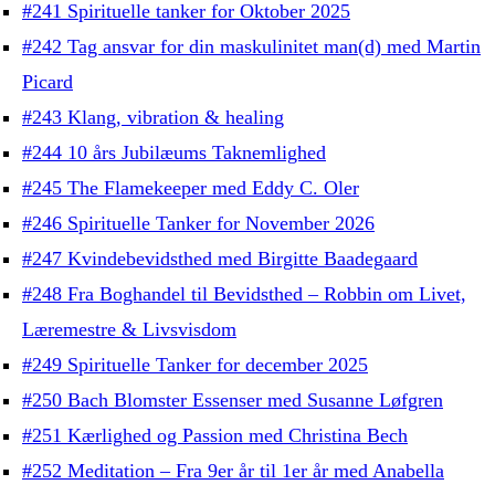
#241 Spirituelle tanker for Oktober 2025
#242 Tag ansvar for din maskulinitet man(d) med Martin
Picard
#243 Klang, vibration & healing
#244 10 års Jubilæums Taknemlighed
#245 The Flamekeeper med Eddy C. Oler
#246 Spirituelle Tanker for November 2026
#247 Kvindebevidsthed med Birgitte Baadegaard
#248 Fra Boghandel til Bevidsthed – Robbin om Livet,
Læremestre & Livsvisdom
#249 Spirituelle Tanker for december 2025
#250 Bach Blomster Essenser med Susanne Løfgren
#251 Kærlighed og Passion med Christina Bech
#252 Meditation – Fra 9er år til 1er år med Anabella