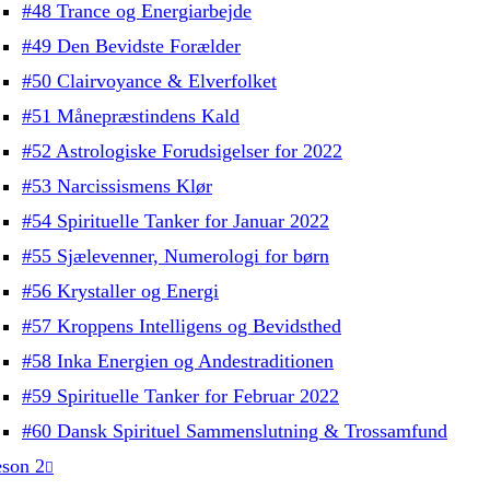
#48 Trance og Energiarbejde
#49 Den Bevidste Forælder
#50 Clairvoyance & Elverfolket
#51 Månepræstindens Kald
#52 Astrologiske Forudsigelser for 2022
#53 Narcissismens Klør
#54 Spirituelle Tanker for Januar 2022
#55 Sjælevenner, Numerologi for børn
#56 Krystaller og Energi
#57 Kroppens Intelligens og Bevidsthed
#58 Inka Energien og Andestraditionen
#59 Spirituelle Tanker for Februar 2022
#60 Dansk Spirituel Sammenslutning & Trossamfund
son 2