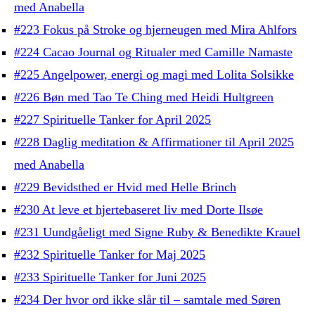
med Anabella
#223 Fokus på Stroke og hjerneugen med Mira Ahlfors
#224 Cacao Journal og Ritualer med Camille Namaste
#225 Angelpower, energi og magi med Lolita Solsikke
#226 Bøn med Tao Te Ching med Heidi Hultgreen
#227 Spirituelle Tanker for April 2025
#228 Daglig meditation & Affirmationer til April 2025
med Anabella
#229 Bevidsthed er Hvid med Helle Brinch
#230 At leve et hjertebaseret liv med Dorte Ilsøe
#231 Uundgåeligt med Signe Ruby & Benedikte Krauel
#232 Spirituelle Tanker for Maj 2025
#233 Spirituelle Tanker for Juni 2025
#234 Der hvor ord ikke slår til – samtale med Søren