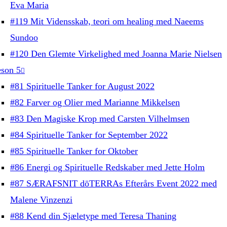
Eva Maria
#119 Mit Vidensskab, teori om healing med Naeems
Sundoo
#120 Den Glemte Virkelighed med Joanna Marie Nielsen
son 5
#81 Spirituelle Tanker for August 2022
#82 Farver og Olier med Marianne Mikkelsen
#83 Den Magiske Krop med Carsten Vilhelmsen
#84 Spirituelle Tanker for September 2022
#85 Spirituelle Tanker for Oktober
#86 Energi og Spirituelle Redskaber med Jette Holm
#87 SÆRAFSNIT dōTERRAs Efterårs Event 2022 med
Malene Vinzenzi
#88 Kend din Sjæletype med Teresa Thaning