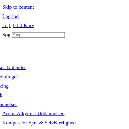
Skip to content
Log ind
kr.
0,00
0
Kurv
Søg
sus Kalender
falinger
king
k
annelser
AromaAlkymist Uddannelsen
Kompas for Sjæl & SelvKærlighed