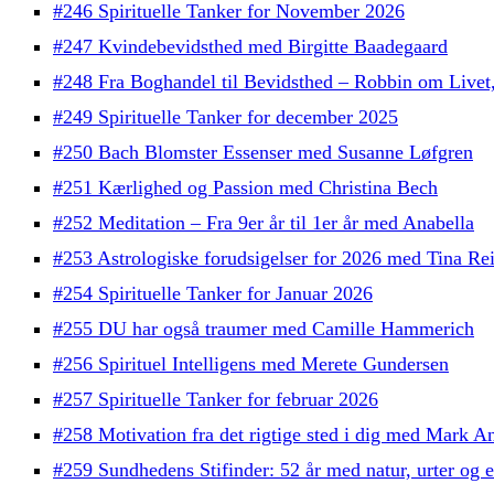
#246 Spirituelle Tanker for November 2026
#247 Kvindebevidsthed med Birgitte Baadegaard
#248 Fra Boghandel til Bevidsthed – Robbin om Live
#249 Spirituelle Tanker for december 2025
#250 Bach Blomster Essenser med Susanne Løfgren
#251 Kærlighed og Passion med Christina Bech
#252 Meditation – Fra 9er år til 1er år med Anabella
#253 Astrologiske forudsigelser for 2026 med Tina Re
#254 Spirituelle Tanker for Januar 2026
#255 DU har også traumer med Camille Hammerich
#256 Spirituel Intelligens med Merete Gundersen
#257 Spirituelle Tanker for februar 2026
#258 Motivation fra det rigtige sted i dig med Mark A
#259 Sundhedens Stifinder: 52 år med natur, urter o