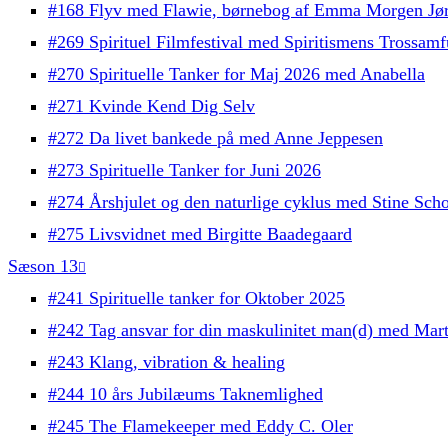
#168 Flyv med Flawie, børnebog af Emma Morgen Jø
#269 Spirituel Filmfestival med Spiritismens Trossam
#270 Spirituelle Tanker for Maj 2026 med Anabella
#271 Kvinde Kend Dig Selv
#272 Da livet bankede på med Anne Jeppesen
#273 Spirituelle Tanker for Juni 2026
#274 Årshjulet og den naturlige cyklus med Stine Sch
#275 Livsvidnet med Birgitte Baadegaard
Sæson 13
#241 Spirituelle tanker for Oktober 2025
#242 Tag ansvar for din maskulinitet man(d) med Mart
#243 Klang, vibration & healing
#244 10 års Jubilæums Taknemlighed
#245 The Flamekeeper med Eddy C. Oler