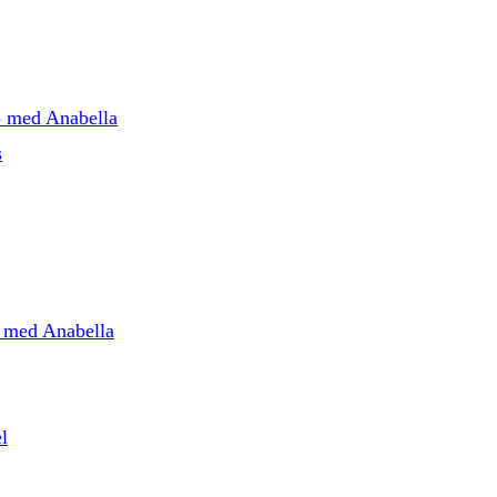
5 med Anabella
s
5 med Anabella
l