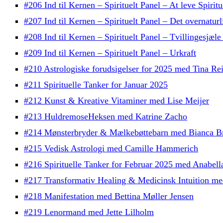
#206 Ind til Kernen – Spirituelt Panel – At leve Spiritu
#207 Ind til Kernen – Spirituelt Panel – Det overnaturl
#208 Ind til Kernen – Spirituelt Panel – Tvillingesjæ
#209 Ind til Kernen – Spirituelt Panel – Urkraft
#210 Astrologiske forudsigelser for 2025 med Tina Re
#211 Spirituelle Tanker for Januar 2025
#212 Kunst & Kreative Vitaminer med Lise Meijer
#213 HuldremoseHeksen med Katrine Zacho
#214 Mønsterbryder & Mælkebøttebarn med Bianca B
#215 Vedisk Astrologi med Camille Hammerich
#216 Spirituelle Tanker for Februar 2025 med Anabell
#217 Transformativ Healing & Medicinsk Intuition med
#218 Manifestation med Bettina Møller Jensen
#219 Lenormand med Jette Lilholm