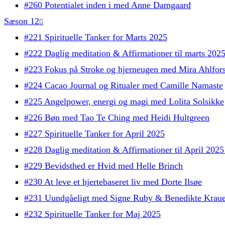
#260 Potentialet inden i med Anne Damgaard
Sæson 12
#221 Spirituelle Tanker for Marts 2025
#222 Daglig meditation & Affirmationer til marts 202
#223 Fokus på Stroke og hjerneugen med Mira Ahlfor
#224 Cacao Journal og Ritualer med Camille Namaste
#225 Angelpower, energi og magi med Lolita Solsikke
#226 Bøn med Tao Te Ching med Heidi Hultgreen
#227 Spirituelle Tanker for April 2025
#228 Daglig meditation & Affirmationer til April 202
#229 Bevidsthed er Hvid med Helle Brinch
#230 At leve et hjertebaseret liv med Dorte Ilsøe
#231 Uundgåeligt med Signe Ruby & Benedikte Kraue
#232 Spirituelle Tanker for Maj 2025