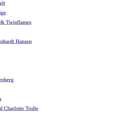
elt
ige
le & Twinflames
inhardt Hansen
roberg
a
 Charlotte Trolle