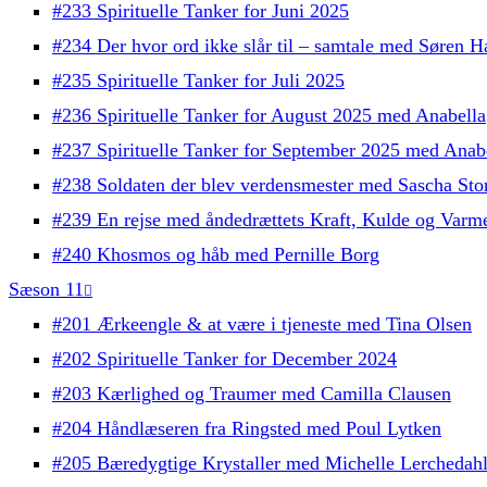
#233 Spirituelle Tanker for Juni 2025
#234 Der hvor ord ikke slår til – samtale med Søren H
#235 Spirituelle Tanker for Juli 2025
#236 Spirituelle Tanker for August 2025 med Anabella
#237 Spirituelle Tanker for September 2025 med Anab
#238 Soldaten der blev verdensmester med Sascha Sto
#239 En rejse med åndedrættets Kraft, Kulde og Varm
#240 Khosmos og håb med Pernille Borg
Sæson 11
#201 Ærkeengle & at være i tjeneste med Tina Olsen
#202 Spirituelle Tanker for December 2024
#203 Kærlighed og Traumer med Camilla Clausen
#204 Håndlæseren fra Ringsted med Poul Lytken
#205 Bæredygtige Krystaller med Michelle Lerchedah