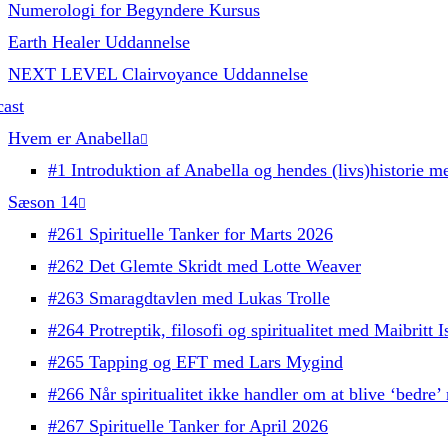
Numerologi for Begyndere Kursus
Earth Healer Uddannelse
NEXT LEVEL Clairvoyance Uddannelse
ast
Hvem er Anabella
#1 Introduktion af Anabella og hendes (livs)historie me
Sæson 14
#261 Spirituelle Tanker for Marts 2026
#262 Det Glemte Skridt med Lotte Weaver
#263 Smaragdtavlen med Lukas Trolle
#264 Protreptik, filosofi og spiritualitet med Maibritt
#265 Tapping og EFT med Lars Mygind
#266 Når spiritualitet ikke handler om at blive ‘bedre
#267 Spirituelle Tanker for April 2026