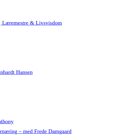
t, Læremestre & Livsvisdom
inhardt Hansen
nthony
g ernæring – med Frede Damgaard