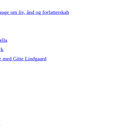
auge om liv, ånd og forfatterskab
ella
rk
e med Gitte Lindgaard
l