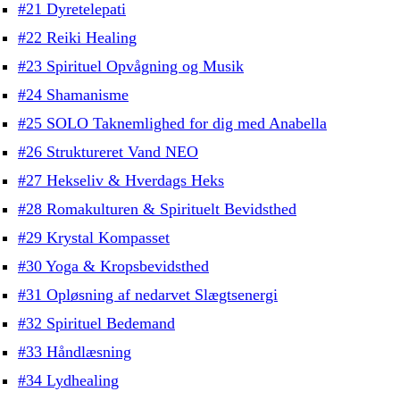
#21 Dyretelepati
#22 Reiki Healing
#23 Spirituel Opvågning og Musik
#24 Shamanisme
#25 SOLO Taknemlighed for dig med Anabella
#26 Struktureret Vand NEO
#27 Hekseliv & Hverdags Heks
#28 Romakulturen & Spirituelt Bevidsthed
#29 Krystal Kompasset
#30 Yoga & Kropsbevidsthed
#31 Opløsning af nedarvet Slægtsenergi
#32 Spirituel Bedemand
#33 Håndlæsning
#34 Lydhealing