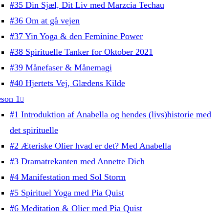
#35 Din Sjæl, Dit Liv med Marzcia Techau
#36 Om at gå vejen
#37 Yin Yoga & den Feminine Power
#38 Spirituelle Tanker for Oktober 2021
#39 Månefaser & Månemagi
#40 Hjertets Vej, Glædens Kilde
son 1
#1 Introduktion af Anabella og hendes (livs)historie med
det spirituelle
#2 Æteriske Olier hvad er det? Med Anabella
#3 Dramatrekanten med Annette Dich
#4 Manifestation med Sol Storm
#5 Spirituel Yoga med Pia Quist
#6 Meditation & Olier med Pia Quist