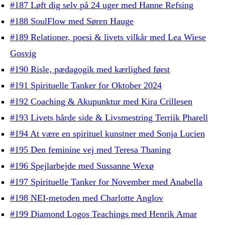
#187 Løft dig selv på 24 uger med Hanne Refsing
#188 SoulFlow med Søren Hauge
#189 Relationer, poesi & livets vilkår med Lea Wiese
Gosvig
#190 Risle, pædagogik med kærlighed først
#191 Spirituelle Tanker for Oktober 2024
#192 Coaching & Akupunktur med Kira Crillesen
#193 Livets hårde side & Livsmestring Terriik Pharell
#194 At være en spirituel kunstner med Sonja Lucien
#195 Den feminine vej med Teresa Thaning
#196 Spejlarbejde med Sussanne Wexø
#197 Spirituelle Tanker for November med Anabella
#198 NEI-metoden med Charlotte Anglov
#199 Diamond Logos Teachings med Henrik Amar