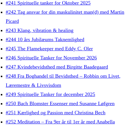
#241 Spirituelle tanker for Oktober 2025
#242 Tag ansvar for din maskulinitet man(d) med Martin
Picard
#243 Klang, vibration & healing
#244 10 års Jubilæums Taknemlighed
#245 The Flamekeeper med Eddy C. Oler
#246 Spirituelle Tanker for November 2026
#247 Kvindebevidsthed med Birgitte Baadegaard
#248 Fra Boghandel til Bevidsthed – Robbin om Livet,
Læremestre & Livsvisdom
#249 Spirituelle Tanker for december 2025
#250 Bach Blomster Essenser med Susanne Løfgren
#251 Kærlighed og Passion med Christina Bech
#252 Meditation – Fra 9er år til 1er år med Anabella