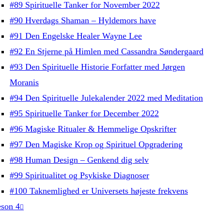
#89 Spirituelle Tanker for November 2022
#90 Hverdags Shaman – Hyldemors have
#91 Den Engelske Healer Wayne Lee
#92 En Stjerne på Himlen med Cassandra Søndergaard
#93 Den Spirituelle Historie Forfatter med Jørgen
Moranis
#94 Den Spirituelle Julekalender 2022 med Meditation
#95 Spirituelle Tanker for December 2022
#96 Magiske Ritualer & Hemmelige Opskrifter
#97 Den Magiske Krop og Spirituel Opgradering
#98 Human Design – Genkend dig selv
#99 Spiritualitet og Psykiske Diagnoser
#100 Taknemlighed er Universets højeste frekvens
son 4