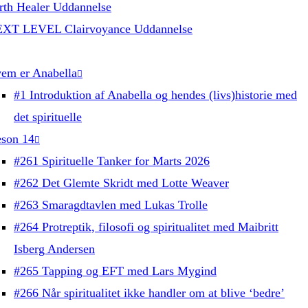
rth Healer Uddannelse
XT LEVEL Clairvoyance Uddannelse
em er Anabella
#1 Introduktion af Anabella og hendes (livs)historie med
det spirituelle
son 14
#261 Spirituelle Tanker for Marts 2026
#262 Det Glemte Skridt med Lotte Weaver
#263 Smaragdtavlen med Lukas Trolle
#264 Protreptik, filosofi og spiritualitet med Maibritt
Isberg Andersen
#265 Tapping og EFT med Lars Mygind
#266 Når spiritualitet ikke handler om at blive ‘bedre’