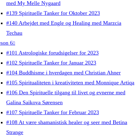
med My Melle Nygaard
#139 Spirituelle Tanker for Oktober 2023
#140 Arbejdet med Engle og Healing med Marzcia
Techau
son 6
#101 Astrologiske forudsigelser for 2023
#102 Spirituelle Tanker for Januar 2023
#104 Buddhisme i hverdagen med Christian Ahner
#105 Spiritualiteten i kreativiteten med Monnique Artiqa
#106 Den Spirituelle tilgang til livet og evnerne med
Galina Saikova Sørensen
#107 Spirituelle Tanker for Februar 2023
#108 At være shamanistisk healer og seer med Betina
Strange