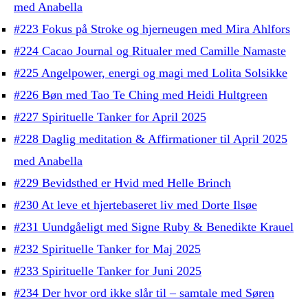
med Anabella
#223 Fokus på Stroke og hjerneugen med Mira Ahlfors
#224 Cacao Journal og Ritualer med Camille Namaste
#225 Angelpower, energi og magi med Lolita Solsikke
#226 Bøn med Tao Te Ching med Heidi Hultgreen
#227 Spirituelle Tanker for April 2025
#228 Daglig meditation & Affirmationer til April 2025
med Anabella
#229 Bevidsthed er Hvid med Helle Brinch
#230 At leve et hjertebaseret liv med Dorte Ilsøe
#231 Uundgåeligt med Signe Ruby & Benedikte Krauel
#232 Spirituelle Tanker for Maj 2025
#233 Spirituelle Tanker for Juni 2025
#234 Der hvor ord ikke slår til – samtale med Søren