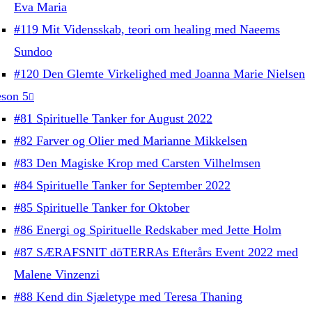
Eva Maria
#119 Mit Vidensskab, teori om healing med Naeems
Sundoo
#120 Den Glemte Virkelighed med Joanna Marie Nielsen
son 5
#81 Spirituelle Tanker for August 2022
#82 Farver og Olier med Marianne Mikkelsen
#83 Den Magiske Krop med Carsten Vilhelmsen
#84 Spirituelle Tanker for September 2022
#85 Spirituelle Tanker for Oktober
#86 Energi og Spirituelle Redskaber med Jette Holm
#87 SÆRAFSNIT dōTERRAs Efterårs Event 2022 med
Malene Vinzenzi
#88 Kend din Sjæletype med Teresa Thaning