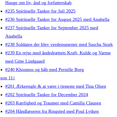
Hauge om liv, ånd og forfatterskab
#235 Spirituelle Tanker for Juli 2025
#236 Spirituelle Tanker for August 2025 med Anabella
#237 Spirituelle Tanker for September 2025 med
Anabella
#238 Soldaten der blev verdensmester med Sascha Stork
#239 En rejse med åndedrættets Kraft, Kulde og Varme
med Gitte Lindgaard
#240 Khosmos og håb med Pernille Borg
son 11
#201 Ærkeengle & at være i tjeneste med Tina Olsen
#202 Spirituelle Tanker for December 2024
#203 Kærlighed og Traumer med Camilla Clausen
#204 Håndlæseren fra Ringsted med Poul Lytken