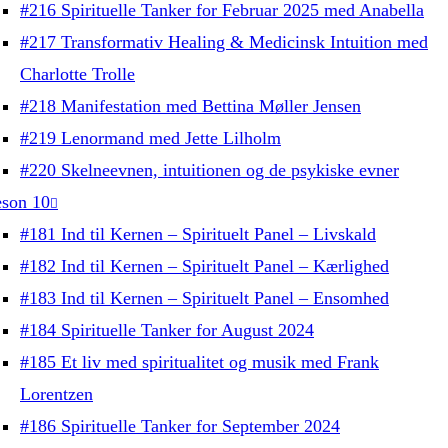
#216 Spirituelle Tanker for Februar 2025 med Anabella
#217 Transformativ Healing & Medicinsk Intuition med
Charlotte Trolle
#218 Manifestation med Bettina Møller Jensen
#219 Lenormand med Jette Lilholm
#220 Skelneevnen, intuitionen og de psykiske evner
son 10
#181 Ind til Kernen – Spirituelt Panel – Livskald
#182 Ind til Kernen – Spirituelt Panel – Kærlighed
#183 Ind til Kernen – Spirituelt Panel – Ensomhed
#184 Spirituelle Tanker for August 2024
#185 Et liv med spiritualitet og musik med Frank
Lorentzen
#186 Spirituelle Tanker for September 2024