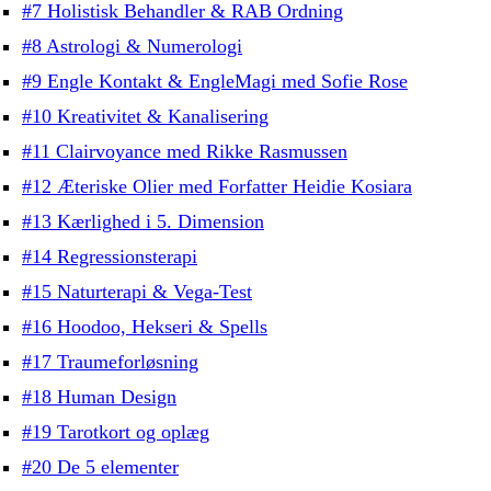
#7 Holistisk Behandler & RAB Ordning
#8 Astrologi & Numerologi
#9 Engle Kontakt & EngleMagi med Sofie Rose
#10 Kreativitet & Kanalisering
#11 Clairvoyance med Rikke Rasmussen
#12 Æteriske Olier med Forfatter Heidie Kosiara
#13 Kærlighed i 5. Dimension
#14 Regressionsterapi
#15 Naturterapi & Vega-Test
#16 Hoodoo, Hekseri & Spells
#17 Traumeforløsning
#18 Human Design
#19 Tarotkort og oplæg
#20 De 5 elementer