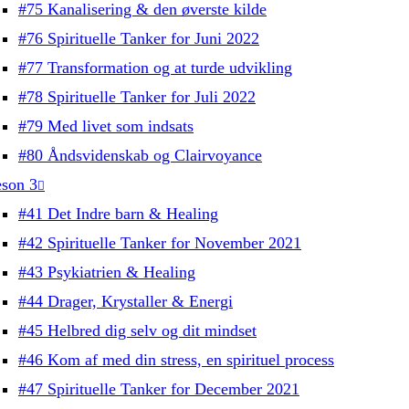
#75 Kanalisering & den øverste kilde
#76 Spirituelle Tanker for Juni 2022
#77 Transformation og at turde udvikling
#78 Spirituelle Tanker for Juli 2022
#79 Med livet som indsats
#80 Åndsvidenskab og Clairvoyance
son 3
#41 Det Indre barn & Healing
#42 Spirituelle Tanker for November 2021
#43 Psykiatrien & Healing
#44 Drager, Krystaller & Energi
#45 Helbred dig selv og dit mindset
#46 Kom af med din stress, en spirituel process
#47 Spirituelle Tanker for December 2021