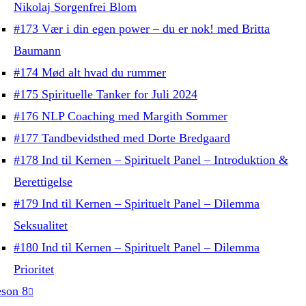
Nikolaj Sorgenfrei Blom
#173 Vær i din egen power – du er nok! med Britta
Baumann
#174 Mød alt hvad du rummer
#175 Spirituelle Tanker for Juli 2024
#176 NLP Coaching med Margith Sommer
#177 Tandbevidsthed med Dorte Bredgaard
#178 Ind til Kernen – Spirituelt Panel – Introduktion &
Berettigelse
#179 Ind til Kernen – Spirituelt Panel – Dilemma
Seksualitet
#180 Ind til Kernen – Spirituelt Panel – Dilemma
Prioritet
son 8