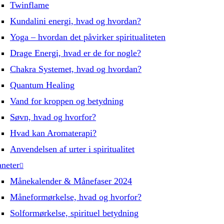
Twinflame
Kundalini energi, hvad og hvordan?
Yoga – hvordan det påvirker spiritualiteten
Drage Energi, hvad er de for nogle?
Chakra Systemet, hvad og hvordan?
Quantum Healing
Vand for kroppen og betydning
Søvn, hvad og hvorfor?
Hvad kan Aromaterapi?
Anvendelsen af urter i spiritualitet
aneter
Månekalender & Månefaser 2024
Måneformørkelse, hvad og hvorfor?
Solformørkelse, spirituel betydning