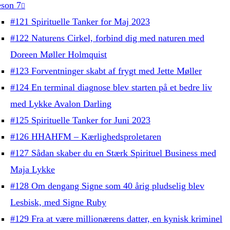
son 7
#121 Spirituelle Tanker for Maj 2023
#122 Naturens Cirkel, forbind dig med naturen med
Doreen Møller Holmquist
#123 Forventninger skabt af frygt med Jette Møller
#124 En terminal diagnose blev starten på et bedre liv
med Lykke Avalon Darling
#125 Spirituelle Tanker for Juni 2023
#126 HHAHFM – Kærlighedsproletaren
#127 Sådan skaber du en Stærk Spirituel Business med
Maja Lykke
#128 Om dengang Signe som 40 årig pludselig blev
Lesbisk, med Signe Ruby
#129 Fra at være millionærens datter, en kynisk kriminel