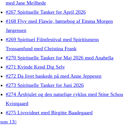
med Jane Mejlhede
#267 Spirituelle Tanker for April 2026
#168 Flyv med Flawie, børnebog af Emma Morgen
Jørgensen
#269 Spirituel Filmfestival med Spiritismens
Trossamfund med Christina Frank
#270 Spirituelle Tanker for Maj 2026 med Anabella
#271 Kvinde Kend Dig Selv
#272 Da livet bankede på med Anne Jeppesen
#273 Spirituelle Tanker for Juni 2026
#274 Årshjulet og den naturlige cyklus med Stine Schou
Kvistgaard
#275 Livsvidnet med Birgitte Baadegaard
son 13