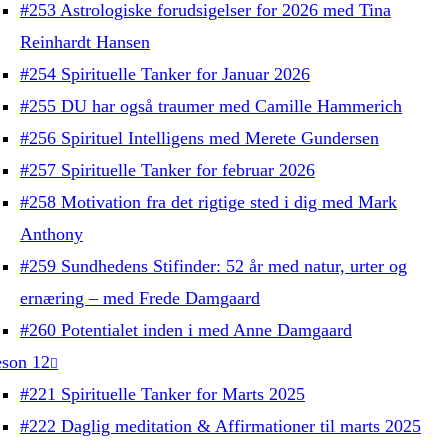
#253 Astrologiske forudsigelser for 2026 med Tina
Reinhardt Hansen
#254 Spirituelle Tanker for Januar 2026
#255 DU har også traumer med Camille Hammerich
#256 Spirituel Intelligens med Merete Gundersen
#257 Spirituelle Tanker for februar 2026
#258 Motivation fra det rigtige sted i dig med Mark
Anthony
#259 Sundhedens Stifinder: 52 år med natur, urter og
ernæring – med Frede Damgaard
#260 Potentialet inden i med Anne Damgaard
son 12
#221 Spirituelle Tanker for Marts 2025
#222 Daglig meditation & Affirmationer til marts 2025