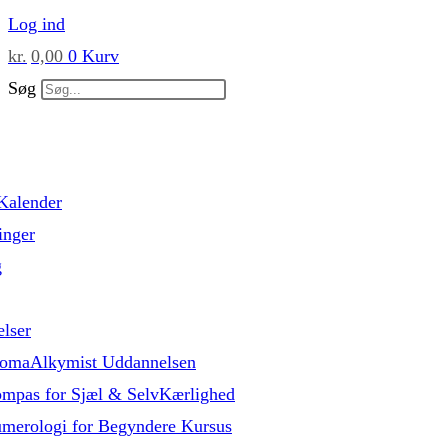
Skip
Log ind
to
kr.
0,00
0
Kurv
content
Søg
Kalender
inger
g
lser
omaAlkymist Uddannelsen
mpas for Sjæl & SelvKærlighed
merologi for Begyndere Kursus