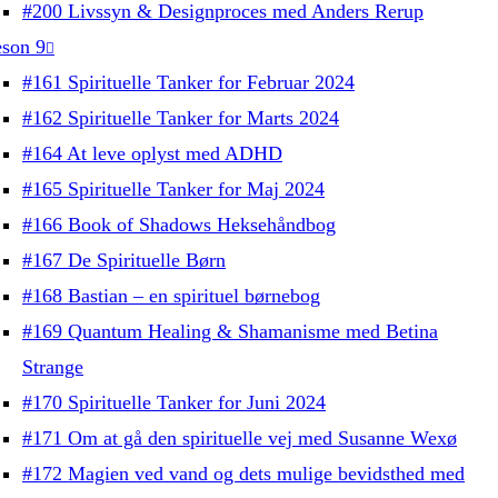
#200 Livssyn & Designproces med Anders Rerup
son 9
#161 Spirituelle Tanker for Februar 2024
#162 Spirituelle Tanker for Marts 2024
#164 At leve oplyst med ADHD
#165 Spirituelle Tanker for Maj 2024
#166 Book of Shadows Heksehåndbog
#167 De Spirituelle Børn
#168 Bastian – en spirituel børnebog
#169 Quantum Healing & Shamanisme med Betina
Strange
#170 Spirituelle Tanker for Juni 2024
#171 Om at gå den spirituelle vej med Susanne Wexø
#172 Magien ved vand og dets mulige bevidsthed med