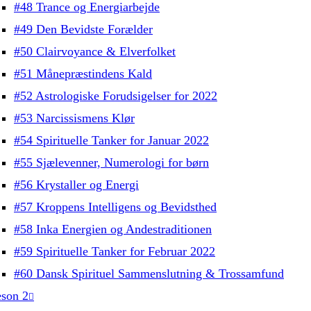
#48 Trance og Energiarbejde
#49 Den Bevidste Forælder
#50 Clairvoyance & Elverfolket
#51 Månepræstindens Kald
#52 Astrologiske Forudsigelser for 2022
#53 Narcissismens Klør
#54 Spirituelle Tanker for Januar 2022
#55 Sjælevenner, Numerologi for børn
#56 Krystaller og Energi
#57 Kroppens Intelligens og Bevidsthed
#58 Inka Energien og Andestraditionen
#59 Spirituelle Tanker for Februar 2022
#60 Dansk Spirituel Sammenslutning & Trossamfund
son 2