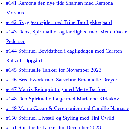
#141 Remona den nye tids Shaman med Remona
Moranis
#142 Skyggearbejdet med Trine Tao Lykkegaard
#143 Dans, Spiritualitet og kærlighed med Mette Oscar
Pedersen
#144 Spirituel Bevidsthed i dagligdagen med Carsten
Rahzull Højgård
#145 Spirituelle Tanker for November 2023
#146 Breathwork med Saszeline Emanuelle Dreyer
#147 Matrix Reimprinting med Mette Barfoed
#148 Den Spirituelle Læge med Marianne Kirkskov
#149 Mama Cacao & Ceremonier med Camille Namaste
#150 Spirituel Livsstil og Styling med Tini Owild
#151 Spirituelle Tanker for December 2023