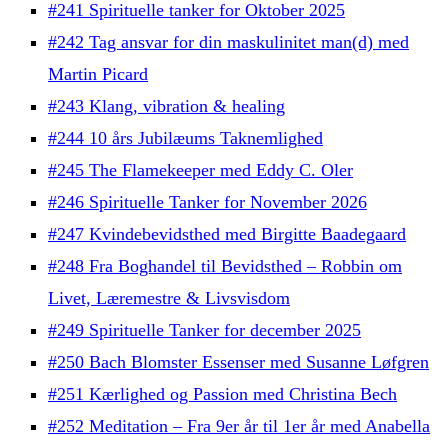
#241 Spirituelle tanker for Oktober 2025
#242 Tag ansvar for din maskulinitet man(d) med
Martin Picard
#243 Klang, vibration & healing
#244 10 års Jubilæums Taknemlighed
#245 The Flamekeeper med Eddy C. Oler
#246 Spirituelle Tanker for November 2026
#247 Kvindebevidsthed med Birgitte Baadegaard
#248 Fra Boghandel til Bevidsthed – Robbin om
Livet, Læremestre & Livsvisdom
#249 Spirituelle Tanker for december 2025
#250 Bach Blomster Essenser med Susanne Løfgren
#251 Kærlighed og Passion med Christina Bech
#252 Meditation – Fra 9er år til 1er år med Anabella