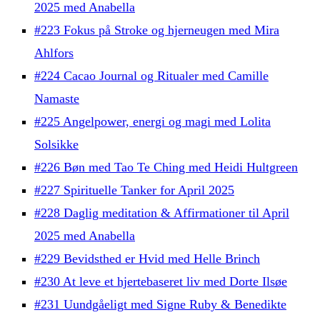
2025 med Anabella
#223 Fokus på Stroke og hjerneugen med Mira
Ahlfors
#224 Cacao Journal og Ritualer med Camille
Namaste
#225 Angelpower, energi og magi med Lolita
Solsikke
#226 Bøn med Tao Te Ching med Heidi Hultgreen
#227 Spirituelle Tanker for April 2025
#228 Daglig meditation & Affirmationer til April
2025 med Anabella
#229 Bevidsthed er Hvid med Helle Brinch
#230 At leve et hjertebaseret liv med Dorte Ilsøe
#231 Uundgåeligt med Signe Ruby & Benedikte