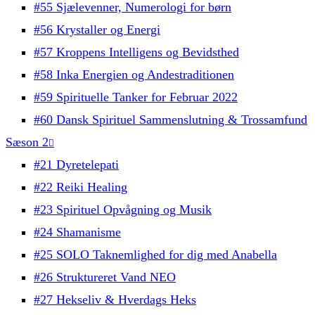
#55 Sjælevenner, Numerologi for børn
#56 Krystaller og Energi
#57 Kroppens Intelligens og Bevidsthed
#58 Inka Energien og Andestraditionen
#59 Spirituelle Tanker for Februar 2022
#60 Dansk Spirituel Sammenslutning & Trossamfund
Sæson 2
#21 Dyretelepati
#22 Reiki Healing
#23 Spirituel Opvågning og Musik
#24 Shamanisme
#25 SOLO Taknemlighed for dig med Anabella
#26 Struktureret Vand NEO
#27 Hekseliv & Hverdags Heks