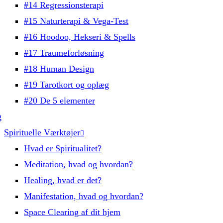
#14 Regressionsterapi
#15 Naturterapi & Vega-Test
#16 Hoodoo, Hekseri & Spells
#17 Traumeforløsning
#18 Human Design
#19 Tarotkort og oplæg
#20 De 5 elementer
g
Spirituelle Værktøjer
Hvad er Spiritualitet?
Meditation, hvad og hvordan?
Healing, hvad er det?
Manifestation, hvad og hvordan?
Space Clearing af dit hjem