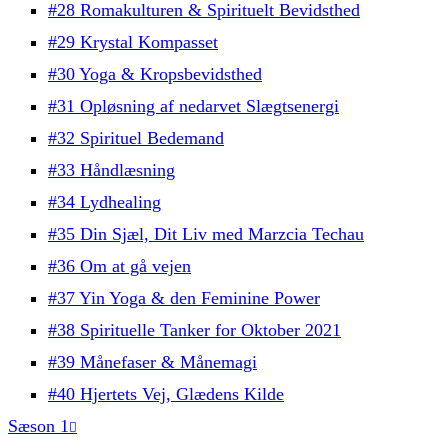
#28 Romakulturen & Spirituelt Bevidsthed
#29 Krystal Kompasset
#30 Yoga & Kropsbevidsthed
#31 Opløsning af nedarvet Slægtsenergi
#32 Spirituel Bedemand
#33 Håndlæsning
#34 Lydhealing
#35 Din Sjæl, Dit Liv med Marzcia Techau
#36 Om at gå vejen
#37 Yin Yoga & den Feminine Power
#38 Spirituelle Tanker for Oktober 2021
#39 Månefaser & Månemagi
#40 Hjertets Vej, Glædens Kilde
Sæson 1