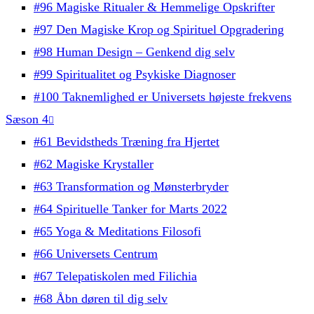
#96 Magiske Ritualer & Hemmelige Opskrifter
#97 Den Magiske Krop og Spirituel Opgradering
#98 Human Design – Genkend dig selv
#99 Spiritualitet og Psykiske Diagnoser
#100 Taknemlighed er Universets højeste frekvens
Sæson 4
#61 Bevidstheds Træning fra Hjertet
#62 Magiske Krystaller
#63 Transformation og Mønsterbryder
#64 Spirituelle Tanker for Marts 2022
#65 Yoga & Meditations Filosofi
#66 Universets Centrum
#67 Telepatiskolen med Filichia
#68 Åbn døren til dig selv