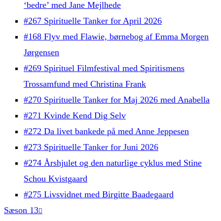
‘bedre’ med Jane Mejlhede
#267 Spirituelle Tanker for April 2026
#168 Flyv med Flawie, børnebog af Emma Morgen
Jørgensen
#269 Spirituel Filmfestival med Spiritismens
Trossamfund med Christina Frank
#270 Spirituelle Tanker for Maj 2026 med Anabella
#271 Kvinde Kend Dig Selv
#272 Da livet bankede på med Anne Jeppesen
#273 Spirituelle Tanker for Juni 2026
#274 Årshjulet og den naturlige cyklus med Stine
Schou Kvistgaard
#275 Livsvidnet med Birgitte Baadegaard
Sæson 13