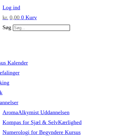
Skip
Log ind
to
kr.
0,00
0
Kurv
content
Søg
sus Kalender
falinger
king
k
annelser
AromaAlkymist Uddannelsen
Kompas for Sjæl & SelvKærlighed
Numerologi for Begyndere Kursus