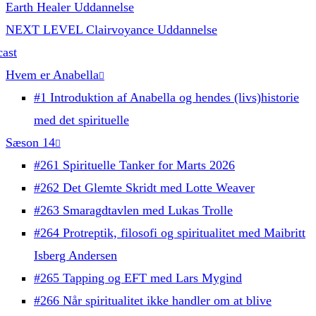
Earth Healer Uddannelse
NEXT LEVEL Clairvoyance Uddannelse
ast
Hvem er Anabella
#1 Introduktion af Anabella og hendes (livs)historie
med det spirituelle
Sæson 14
#261 Spirituelle Tanker for Marts 2026
#262 Det Glemte Skridt med Lotte Weaver
#263 Smaragdtavlen med Lukas Trolle
#264 Protreptik, filosofi og spiritualitet med Maibritt
Isberg Andersen
#265 Tapping og EFT med Lars Mygind
#266 Når spiritualitet ikke handler om at blive