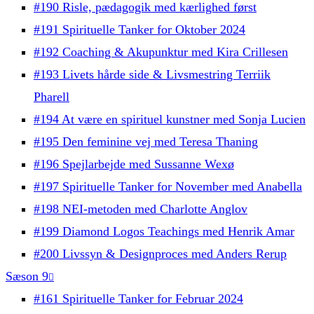
#190 Risle, pædagogik med kærlighed først
#191 Spirituelle Tanker for Oktober 2024
#192 Coaching & Akupunktur med Kira Crillesen
#193 Livets hårde side & Livsmestring Terriik
Pharell
#194 At være en spirituel kunstner med Sonja Lucien
#195 Den feminine vej med Teresa Thaning
#196 Spejlarbejde med Sussanne Wexø
#197 Spirituelle Tanker for November med Anabella
#198 NEI-metoden med Charlotte Anglov
#199 Diamond Logos Teachings med Henrik Amar
#200 Livssyn & Designproces med Anders Rerup
Sæson 9
#161 Spirituelle Tanker for Februar 2024