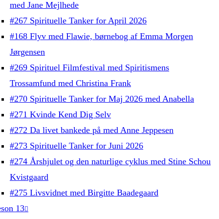
med Jane Mejlhede
#267 Spirituelle Tanker for April 2026
#168 Flyv med Flawie, børnebog af Emma Morgen
Jørgensen
#269 Spirituel Filmfestival med Spiritismens
Trossamfund med Christina Frank
#270 Spirituelle Tanker for Maj 2026 med Anabella
#271 Kvinde Kend Dig Selv
#272 Da livet bankede på med Anne Jeppesen
#273 Spirituelle Tanker for Juni 2026
#274 Årshjulet og den naturlige cyklus med Stine Schou
Kvistgaard
#275 Livsvidnet med Birgitte Baadegaard
son 13