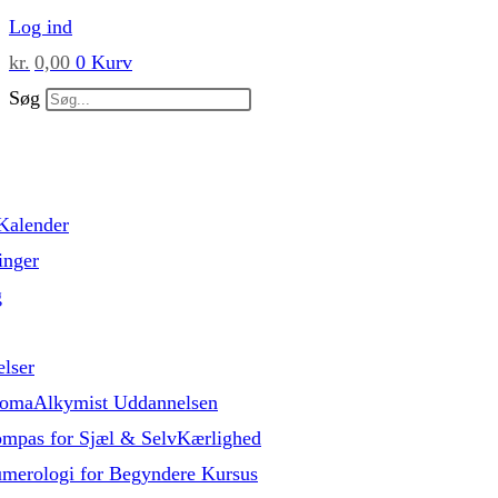
Skip
Log ind
to
kr.
0,00
0
Kurv
content
Søg
Kalender
inger
g
lser
omaAlkymist Uddannelsen
mpas for Sjæl & SelvKærlighed
merologi for Begyndere Kursus