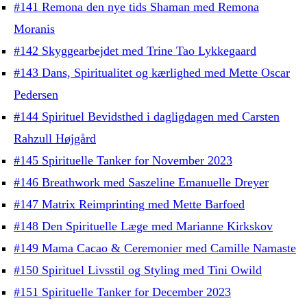
#141 Remona den nye tids Shaman med Remona
Moranis
#142 Skyggearbejdet med Trine Tao Lykkegaard
#143 Dans, Spiritualitet og kærlighed med Mette Oscar
Pedersen
#144 Spirituel Bevidsthed i dagligdagen med Carsten
Rahzull Højgård
#145 Spirituelle Tanker for November 2023
#146 Breathwork med Saszeline Emanuelle Dreyer
#147 Matrix Reimprinting med Mette Barfoed
#148 Den Spirituelle Læge med Marianne Kirkskov
#149 Mama Cacao & Ceremonier med Camille Namaste
#150 Spirituel Livsstil og Styling med Tini Owild
#151 Spirituelle Tanker for December 2023