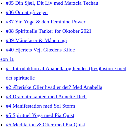
#35 Din Sjæl, Dit Liv med Marzcia Techau
#36 Om at gå vejen
#37 Yin Yoga & den Feminine Power
#38 Spirituelle Tanker for Oktober 2021
#39 Månefaser & Månemagi
#40 Hjertets Vej, Glædens Kilde
son 1
#1 Introduktion af Anabella og hendes (livs)historie med
det spirituelle
#2 Æteriske Olier hvad er det? Med Anabella
#3 Dramatrekanten med Annette Dich
#4 Manifestation med Sol Storm
#5 Spirituel Yoga med Pia Quist
#6 Meditation & Olier med Pia Quist