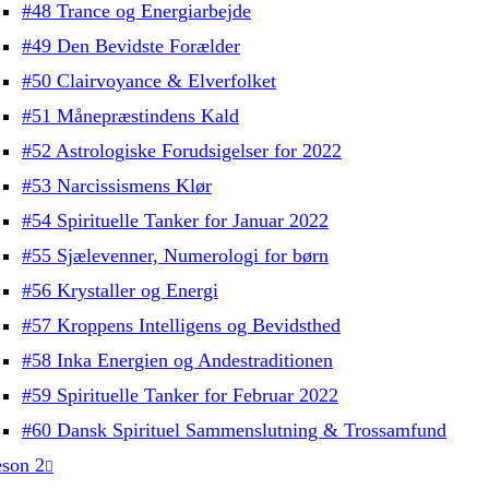
#48 Trance og Energiarbejde
#49 Den Bevidste Forælder
#50 Clairvoyance & Elverfolket
#51 Månepræstindens Kald
#52 Astrologiske Forudsigelser for 2022
#53 Narcissismens Klør
#54 Spirituelle Tanker for Januar 2022
#55 Sjælevenner, Numerologi for børn
#56 Krystaller og Energi
#57 Kroppens Intelligens og Bevidsthed
#58 Inka Energien og Andestraditionen
#59 Spirituelle Tanker for Februar 2022
#60 Dansk Spirituel Sammenslutning & Trossamfund
son 2