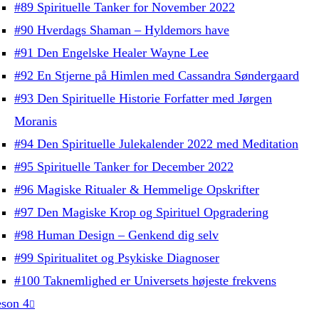
#89 Spirituelle Tanker for November 2022
#90 Hverdags Shaman – Hyldemors have
#91 Den Engelske Healer Wayne Lee
#92 En Stjerne på Himlen med Cassandra Søndergaard
#93 Den Spirituelle Historie Forfatter med Jørgen
Moranis
#94 Den Spirituelle Julekalender 2022 med Meditation
#95 Spirituelle Tanker for December 2022
#96 Magiske Ritualer & Hemmelige Opskrifter
#97 Den Magiske Krop og Spirituel Opgradering
#98 Human Design – Genkend dig selv
#99 Spiritualitet og Psykiske Diagnoser
#100 Taknemlighed er Universets højeste frekvens
son 4