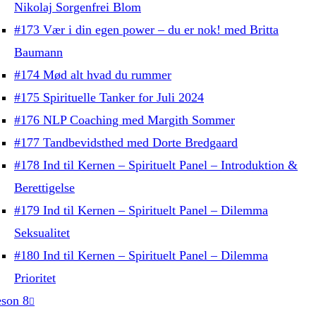
Nikolaj Sorgenfrei Blom
#173 Vær i din egen power – du er nok! med Britta
Baumann
#174 Mød alt hvad du rummer
#175 Spirituelle Tanker for Juli 2024
#176 NLP Coaching med Margith Sommer
#177 Tandbevidsthed med Dorte Bredgaard
#178 Ind til Kernen – Spirituelt Panel – Introduktion &
Berettigelse
#179 Ind til Kernen – Spirituelt Panel – Dilemma
Seksualitet
#180 Ind til Kernen – Spirituelt Panel – Dilemma
Prioritet
son 8