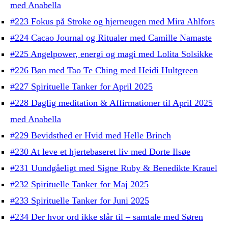
med Anabella
#223 Fokus på Stroke og hjerneugen med Mira Ahlfors
#224 Cacao Journal og Ritualer med Camille Namaste
#225 Angelpower, energi og magi med Lolita Solsikke
#226 Bøn med Tao Te Ching med Heidi Hultgreen
#227 Spirituelle Tanker for April 2025
#228 Daglig meditation & Affirmationer til April 2025
med Anabella
#229 Bevidsthed er Hvid med Helle Brinch
#230 At leve et hjertebaseret liv med Dorte Ilsøe
#231 Uundgåeligt med Signe Ruby & Benedikte Krauel
#232 Spirituelle Tanker for Maj 2025
#233 Spirituelle Tanker for Juni 2025
#234 Der hvor ord ikke slår til – samtale med Søren