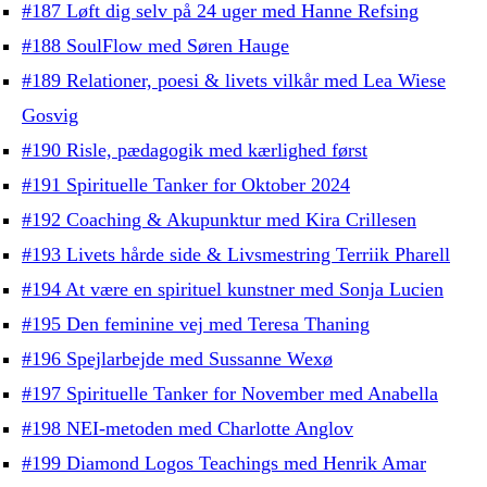
#187 Løft dig selv på 24 uger med Hanne Refsing
#188 SoulFlow med Søren Hauge
#189 Relationer, poesi & livets vilkår med Lea Wiese
Gosvig
#190 Risle, pædagogik med kærlighed først
#191 Spirituelle Tanker for Oktober 2024
#192 Coaching & Akupunktur med Kira Crillesen
#193 Livets hårde side & Livsmestring Terriik Pharell
#194 At være en spirituel kunstner med Sonja Lucien
#195 Den feminine vej med Teresa Thaning
#196 Spejlarbejde med Sussanne Wexø
#197 Spirituelle Tanker for November med Anabella
#198 NEI-metoden med Charlotte Anglov
#199 Diamond Logos Teachings med Henrik Amar