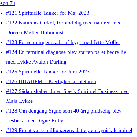
son 7
#121 Spirituelle Tanker for Maj 2023
#122 Naturens Cirkel, forbind dig med naturen med
Doreen Møller Holmquist
#123 Forventninger skabt af frygt med Jette Møller
#124 En terminal diagnose blev starten på et bedre liv
med Lykke Avalon Darling
#125 Spirituelle Tanker for Juni 2023
#126 HHAHFM – Kærlighedsproletaren
#127 Sådan skaber du en Stærk Spirituel Business med
Maja Lykke
#128 Om dengang Signe som 40 årig pludselig blev
Lesbisk, med Signe Ruby
#129 Fra at være millionærens datter, en kynisk kriminel