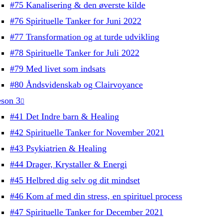
#75 Kanalisering & den øverste kilde
#76 Spirituelle Tanker for Juni 2022
#77 Transformation og at turde udvikling
#78 Spirituelle Tanker for Juli 2022
#79 Med livet som indsats
#80 Åndsvidenskab og Clairvoyance
son 3
#41 Det Indre barn & Healing
#42 Spirituelle Tanker for November 2021
#43 Psykiatrien & Healing
#44 Drager, Krystaller & Energi
#45 Helbred dig selv og dit mindset
#46 Kom af med din stress, en spirituel process
#47 Spirituelle Tanker for December 2021