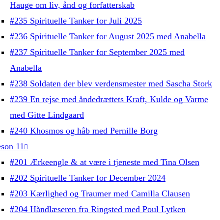
Hauge om liv, ånd og forfatterskab
#235 Spirituelle Tanker for Juli 2025
#236 Spirituelle Tanker for August 2025 med Anabella
#237 Spirituelle Tanker for September 2025 med
Anabella
#238 Soldaten der blev verdensmester med Sascha Stork
#239 En rejse med åndedrættets Kraft, Kulde og Varme
med Gitte Lindgaard
#240 Khosmos og håb med Pernille Borg
son 11
#201 Ærkeengle & at være i tjeneste med Tina Olsen
#202 Spirituelle Tanker for December 2024
#203 Kærlighed og Traumer med Camilla Clausen
#204 Håndlæseren fra Ringsted med Poul Lytken