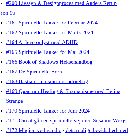
#200 Livssyn & Designproces med Anders Rerup
son 9
#161 Spirituelle Tanker for Februar 2024
#162 Spirituelle Tanker for Marts 2024
#164 At leve oplyst med ADHD
#165 Spirituelle Tanker for Maj 2024
#166 Book of Shadows Heksehåndbog
#167 De Spirituelle Børn
#168 Bastian – en spirituel børnebog
#169 Quantum Healing & Shamanisme med Betina
Strange
#170 Spirituelle Tanker for Juni 2024
#171 Om at gå den spirituelle vej med Susanne Wexø
#172 Magien ved vand og dets mulige bevidsthed med