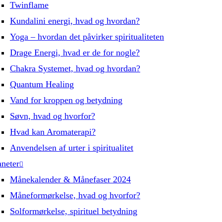
Twinflame
Kundalini energi, hvad og hvordan?
Yoga – hvordan det påvirker spiritualiteten
Drage Energi, hvad er de for nogle?
Chakra Systemet, hvad og hvordan?
Quantum Healing
Vand for kroppen og betydning
Søvn, hvad og hvorfor?
Hvad kan Aromaterapi?
Anvendelsen af urter i spiritualitet
aneter
Månekalender & Månefaser 2024
Måneformørkelse, hvad og hvorfor?
Solformørkelse, spirituel betydning