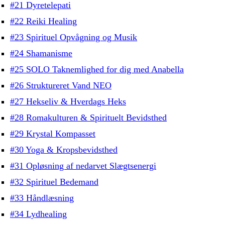
#21 Dyretelepati
#22 Reiki Healing
#23 Spirituel Opvågning og Musik
#24 Shamanisme
#25 SOLO Taknemlighed for dig med Anabella
#26 Struktureret Vand NEO
#27 Hekseliv & Hverdags Heks
#28 Romakulturen & Spirituelt Bevidsthed
#29 Krystal Kompasset
#30 Yoga & Kropsbevidsthed
#31 Opløsning af nedarvet Slægtsenergi
#32 Spirituel Bedemand
#33 Håndlæsning
#34 Lydhealing