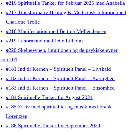
#216 Spirituelle Tanker for Februar 2025 med Anabella
#217 Transformativ Healing & Medicinsk Intuition med
Charlotte Trolle
#218 Manifestation med Bettina Møller Jensen
#219 Lenormand med Jette Lilholm
#220 Skelneevnen, intuitionen og de psykiske evner
son 10
#181 Ind til Kernen – Spirituelt Panel – Livskald
#182 Ind til Kernen – Spirituelt Panel – Kærlighed
#183 Ind til Kernen – Spirituelt Panel – Ensomhed
#184 Spirituelle Tanker for August 2024
#185 Et liv med spiritualitet og musik med Frank
Lorentzen
#186 Spirituelle Tanker for September 2024