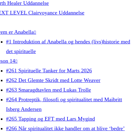
rth Healer Uddannelse
XT LEVEL Clairvoyance Uddannelse
em er Anabella
#1 Introduktion af Anabella og hendes (livs)historie med
det spirituelle
son 14
#261 Spirituelle Tanker for Marts 2026
#262 Det Glemte Skridt med Lotte Weaver
#263 Smaragdtavlen med Lukas Trolle
#264 Protreptik, filosofi og spiritualitet med Maibritt
Isberg Andersen
#265 Tapping og EFT med Lars Mygind
#266 Når spiritualitet ikke handler om at blive ‘bedre’