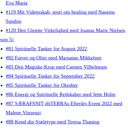
Eva Maria
#119 Mit Vidensskab, teori om healing med Naeems
Sundoo
#120 Den Glemte Virkelighed med Joanna Marie Nielsen
son 5
#81 Spirituelle Tanker for August 2022
#82 Farver og Olier med Marianne Mikkelsen
#83 Den Magiske Krop med Carsten Vilhelmsen
#84 Spirituelle Tanker for September 2022
#85 Spirituelle Tanker for Oktober
#86 Energi og Spirituelle Redskaber med Jette Holm
#87 SÆRAFSNIT dōTERRAs Efterårs Event 2022 med
Malene Vinzenzi
#88 Kend din Sjæletype med Teresa Thaning