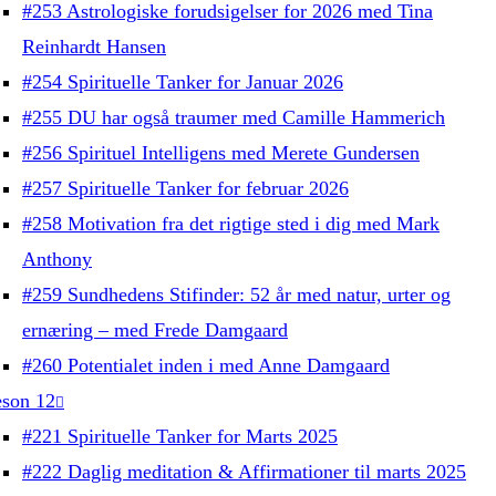
#253 Astrologiske forudsigelser for 2026 med Tina
Reinhardt Hansen
#254 Spirituelle Tanker for Januar 2026
#255 DU har også traumer med Camille Hammerich
#256 Spirituel Intelligens med Merete Gundersen
#257 Spirituelle Tanker for februar 2026
#258 Motivation fra det rigtige sted i dig med Mark
Anthony
#259 Sundhedens Stifinder: 52 år med natur, urter og
ernæring – med Frede Damgaard
#260 Potentialet inden i med Anne Damgaard
son 12
#221 Spirituelle Tanker for Marts 2025
#222 Daglig meditation & Affirmationer til marts 2025