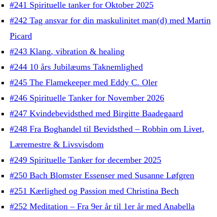
#241 Spirituelle tanker for Oktober 2025
#242 Tag ansvar for din maskulinitet man(d) med Martin
Picard
#243 Klang, vibration & healing
#244 10 års Jubilæums Taknemlighed
#245 The Flamekeeper med Eddy C. Oler
#246 Spirituelle Tanker for November 2026
#247 Kvindebevidsthed med Birgitte Baadegaard
#248 Fra Boghandel til Bevidsthed – Robbin om Livet,
Læremestre & Livsvisdom
#249 Spirituelle Tanker for december 2025
#250 Bach Blomster Essenser med Susanne Løfgren
#251 Kærlighed og Passion med Christina Bech
#252 Meditation – Fra 9er år til 1er år med Anabella