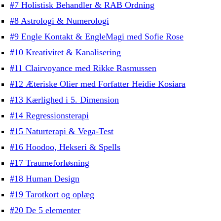
#7 Holistisk Behandler & RAB Ordning
#8 Astrologi & Numerologi
#9 Engle Kontakt & EngleMagi med Sofie Rose
#10 Kreativitet & Kanalisering
#11 Clairvoyance med Rikke Rasmussen
#12 Æteriske Olier med Forfatter Heidie Kosiara
#13 Kærlighed i 5. Dimension
#14 Regressionsterapi
#15 Naturterapi & Vega-Test
#16 Hoodoo, Hekseri & Spells
#17 Traumeforløsning
#18 Human Design
#19 Tarotkort og oplæg
#20 De 5 elementer