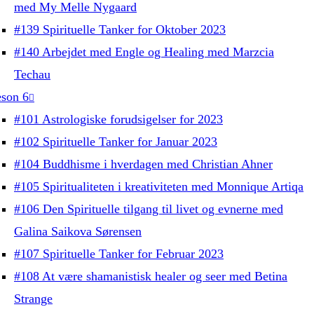
med My Melle Nygaard
#139 Spirituelle Tanker for Oktober 2023
#140 Arbejdet med Engle og Healing med Marzcia
Techau
son 6
#101 Astrologiske forudsigelser for 2023
#102 Spirituelle Tanker for Januar 2023
#104 Buddhisme i hverdagen med Christian Ahner
#105 Spiritualiteten i kreativiteten med Monnique Artiqa
#106 Den Spirituelle tilgang til livet og evnerne med
Galina Saikova Sørensen
#107 Spirituelle Tanker for Februar 2023
#108 At være shamanistisk healer og seer med Betina
Strange