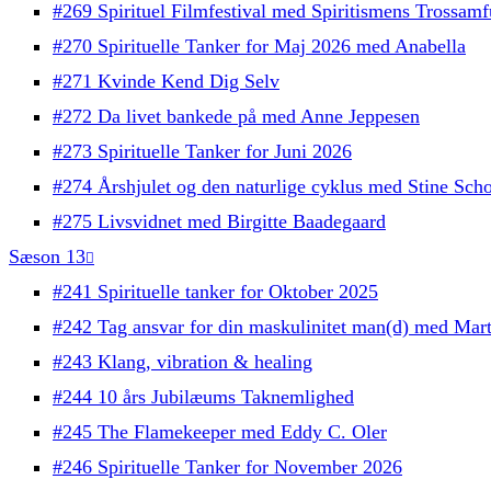
#269 Spirituel Filmfestival med Spiritismens Trossam
#270 Spirituelle Tanker for Maj 2026 med Anabella
#271 Kvinde Kend Dig Selv
#272 Da livet bankede på med Anne Jeppesen
#273 Spirituelle Tanker for Juni 2026
#274 Årshjulet og den naturlige cyklus med Stine Sch
#275 Livsvidnet med Birgitte Baadegaard
Sæson 13
#241 Spirituelle tanker for Oktober 2025
#242 Tag ansvar for din maskulinitet man(d) med Mart
#243 Klang, vibration & healing
#244 10 års Jubilæums Taknemlighed
#245 The Flamekeeper med Eddy C. Oler
#246 Spirituelle Tanker for November 2026