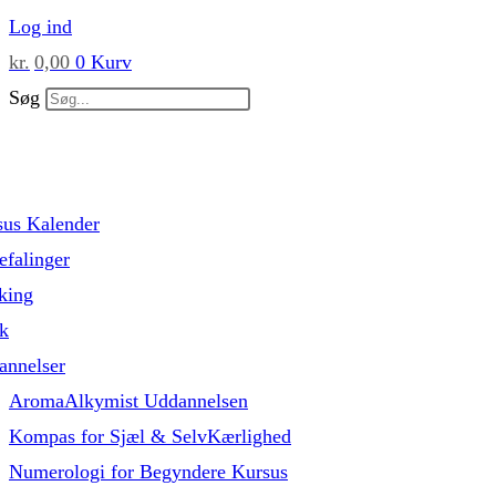
Skip
Log ind
to
kr.
0,00
0
Kurv
content
Søg
sus Kalender
falinger
king
k
annelser
AromaAlkymist Uddannelsen
Kompas for Sjæl & SelvKærlighed
Numerologi for Begyndere Kursus