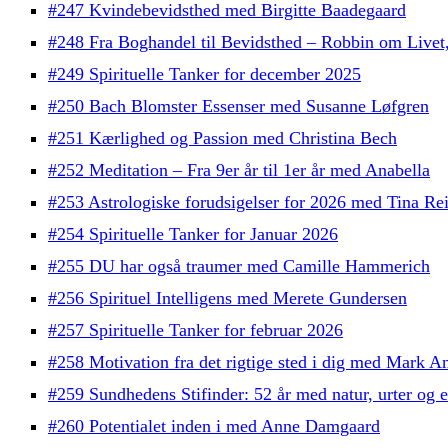
#247 Kvindebevidsthed med Birgitte Baadegaard
#248 Fra Boghandel til Bevidsthed – Robbin om Live
#249 Spirituelle Tanker for december 2025
#250 Bach Blomster Essenser med Susanne Løfgren
#251 Kærlighed og Passion med Christina Bech
#252 Meditation – Fra 9er år til 1er år med Anabella
#253 Astrologiske forudsigelser for 2026 med Tina Re
#254 Spirituelle Tanker for Januar 2026
#255 DU har også traumer med Camille Hammerich
#256 Spirituel Intelligens med Merete Gundersen
#257 Spirituelle Tanker for februar 2026
#258 Motivation fra det rigtige sted i dig med Mark A
#259 Sundhedens Stifinder: 52 år med natur, urter o
#260 Potentialet inden i med Anne Damgaard