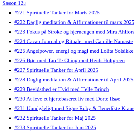
Sæson 12
#221 Spirituelle Tanker for Marts 2025
#222 Daglig meditation & Affirmationer til marts 202
#223 Fokus på Stroke og hjerneugen med Mira Ahlfor
#224 Cacao Journal og Ritualer med Camille Namaste
#225 Angelpower, energi og magi med Lolita Solsikke
#226 Bøn med Tao Te Ching med Heidi Hultgreen
#227 Spirituelle Tanker for April 2025
#228 Daglig meditation & Affirmationer til April 202
#229 Bevidsthed er Hvid med Helle Brinch
#230 At leve et hjertebaseret liv med Dorte Ilsøe
#231 Uundgåeligt med Signe Ruby & Benedikte Kraue
#232 Spirituelle Tanker for Maj 2025
#233 Spirituelle Tanker for Juni 2025