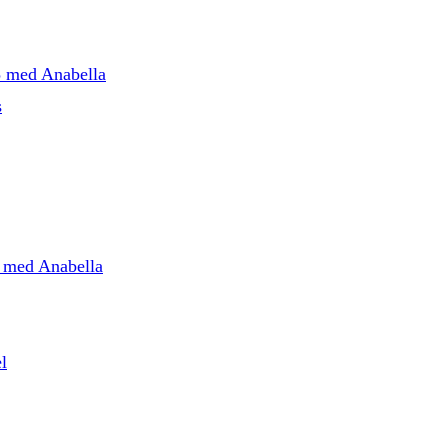
5 med Anabella
s
5 med Anabella
l