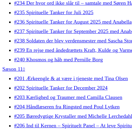
#234 Der hvor ord ikke slår til – samtale med Søren H
#235 Spirituelle Tanker for Juli 2025
#236 Spirituelle Tanker for August 2025 med Anabella
#237 Spirituelle Tanker for September 2025 med Anab
#238 Soldaten der blev verdensmester med Sascha Sto
#239 En rejse med åndedrættets Kraft, Kulde og Varm
#240 Khosmos og håb med Pernille Borg
Sæson 11
#201 Ærkeengle & at være i tjeneste med Tina Olsen
#202 Spirituelle Tanker for December 2024
#203 Kærlighed og Traumer med Camilla Clausen
#204 Håndlæseren fra Ringsted med Poul Lytken
#205 Bæredygtige Krystaller med Michelle Lerchedah
#206 Ind til Kernen – Spirituelt Panel – At leve Spiritu