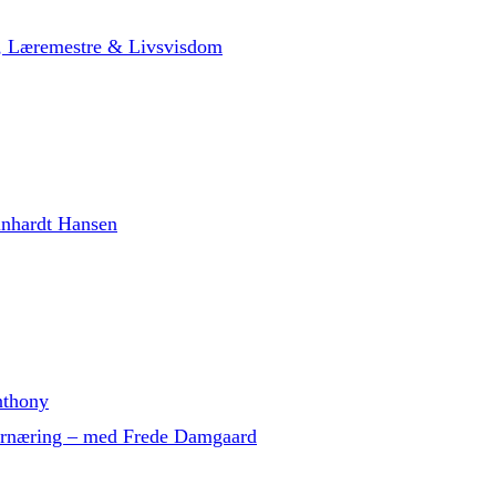
t, Læremestre & Livsvisdom
inhardt Hansen
nthony
g ernæring – med Frede Damgaard