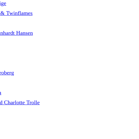
ige
le & Twinflames
inhardt Hansen
roberg
a
 Charlotte Trolle