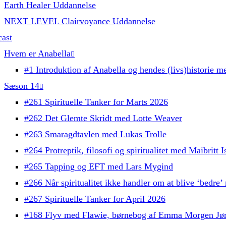
Earth Healer Uddannelse
NEXT LEVEL Clairvoyance Uddannelse
ast
Hvem er Anabella
#1 Introduktion af Anabella og hendes (livs)historie me
Sæson 14
#261 Spirituelle Tanker for Marts 2026
#262 Det Glemte Skridt med Lotte Weaver
#263 Smaragdtavlen med Lukas Trolle
#264 Protreptik, filosofi og spiritualitet med Maibritt
#265 Tapping og EFT med Lars Mygind
#266 Når spiritualitet ikke handler om at blive ‘bedre
#267 Spirituelle Tanker for April 2026
#168 Flyv med Flawie, børnebog af Emma Morgen Jø