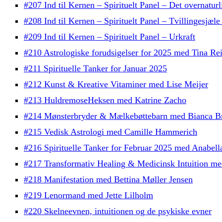
#207 Ind til Kernen – Spirituelt Panel – Det overnaturl
#208 Ind til Kernen – Spirituelt Panel – Tvillingesjæ
#209 Ind til Kernen – Spirituelt Panel – Urkraft
#210 Astrologiske forudsigelser for 2025 med Tina Re
#211 Spirituelle Tanker for Januar 2025
#212 Kunst & Kreative Vitaminer med Lise Meijer
#213 HuldremoseHeksen med Katrine Zacho
#214 Mønsterbryder & Mælkebøttebarn med Bianca B
#215 Vedisk Astrologi med Camille Hammerich
#216 Spirituelle Tanker for Februar 2025 med Anabell
#217 Transformativ Healing & Medicinsk Intuition med
#218 Manifestation med Bettina Møller Jensen
#219 Lenormand med Jette Lilholm
#220 Skelneevnen, intuitionen og de psykiske evner