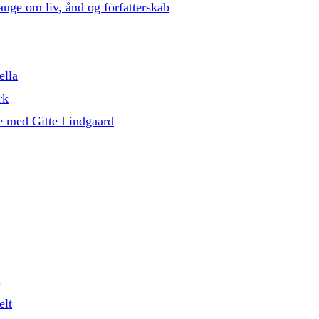
auge om liv, ånd og forfatterskab
ella
rk
e med Gitte Lindgaard
l
elt