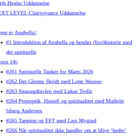
rth Healer Uddannelse
XT LEVEL Clairvoyance Uddannelse
em er Anabella
#1 Introduktion af Anabella og hendes (livs)historie med
det spirituelle
son 14
#261 Spirituelle Tanker for Marts 2026
#262 Det Glemte Skridt med Lotte Weaver
#263 Smaragdtavlen med Lukas Trolle
#264 Protreptik, filosofi og spiritualitet med Maibritt
Isberg Andersen
#265 Tapping og EFT med Lars Mygind
#266 Når spiritualitet ikke handler om at blive ‘bedre’