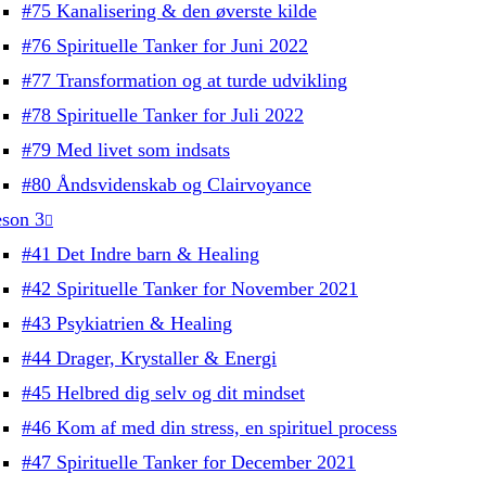
#75 Kanalisering & den øverste kilde
#76 Spirituelle Tanker for Juni 2022
#77 Transformation og at turde udvikling
#78 Spirituelle Tanker for Juli 2022
#79 Med livet som indsats
#80 Åndsvidenskab og Clairvoyance
son 3
#41 Det Indre barn & Healing
#42 Spirituelle Tanker for November 2021
#43 Psykiatrien & Healing
#44 Drager, Krystaller & Energi
#45 Helbred dig selv og dit mindset
#46 Kom af med din stress, en spirituel process
#47 Spirituelle Tanker for December 2021