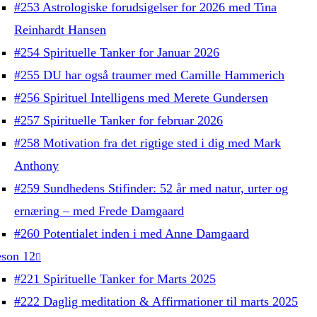
#253 Astrologiske forudsigelser for 2026 med Tina
Reinhardt Hansen
#254 Spirituelle Tanker for Januar 2026
#255 DU har også traumer med Camille Hammerich
#256 Spirituel Intelligens med Merete Gundersen
#257 Spirituelle Tanker for februar 2026
#258 Motivation fra det rigtige sted i dig med Mark
Anthony
#259 Sundhedens Stifinder: 52 år med natur, urter og
ernæring – med Frede Damgaard
#260 Potentialet inden i med Anne Damgaard
son 12
#221 Spirituelle Tanker for Marts 2025
#222 Daglig meditation & Affirmationer til marts 2025