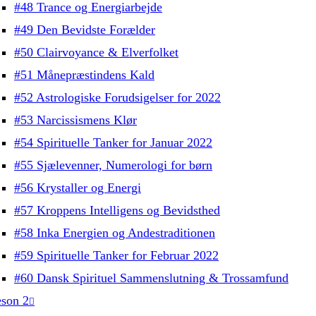
#48 Trance og Energiarbejde
#49 Den Bevidste Forælder
#50 Clairvoyance & Elverfolket
#51 Månepræstindens Kald
#52 Astrologiske Forudsigelser for 2022
#53 Narcissismens Klør
#54 Spirituelle Tanker for Januar 2022
#55 Sjælevenner, Numerologi for børn
#56 Krystaller og Energi
#57 Kroppens Intelligens og Bevidsthed
#58 Inka Energien og Andestraditionen
#59 Spirituelle Tanker for Februar 2022
#60 Dansk Spirituel Sammenslutning & Trossamfund
son 2