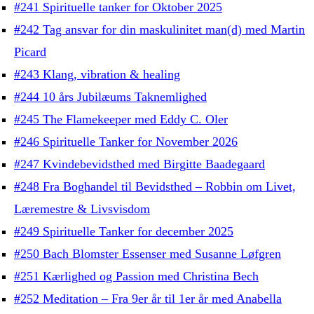
#241 Spirituelle tanker for Oktober 2025
#242 Tag ansvar for din maskulinitet man(d) med Martin
Picard
#243 Klang, vibration & healing
#244 10 års Jubilæums Taknemlighed
#245 The Flamekeeper med Eddy C. Oler
#246 Spirituelle Tanker for November 2026
#247 Kvindebevidsthed med Birgitte Baadegaard
#248 Fra Boghandel til Bevidsthed – Robbin om Livet,
Læremestre & Livsvisdom
#249 Spirituelle Tanker for december 2025
#250 Bach Blomster Essenser med Susanne Løfgren
#251 Kærlighed og Passion med Christina Bech
#252 Meditation – Fra 9er år til 1er år med Anabella