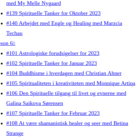
med My Melle Nygaard
#139 Spirituelle Tanker for Oktober 2023
#140 Arbejdet med Engle og Healing med Marzcia
Techau
son 6
#101 Astrologiske forudsigelser for 2023
#102 Spirituelle Tanker for Januar 2023
#104 Buddhisme i hverdagen med Christian Ahner
#105 Spiritualiteten i kreativiteten med Monnique Artiqa
#106 Den Spirituelle tilgang til livet og evnerne med
Galina Saikova Sørensen
#107 Spirituelle Tanker for Februar 2023
#108 At være shamanistisk healer og seer med Betina
Strange