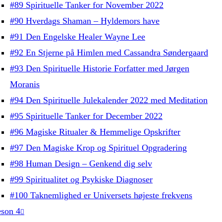
#89 Spirituelle Tanker for November 2022
#90 Hverdags Shaman – Hyldemors have
#91 Den Engelske Healer Wayne Lee
#92 En Stjerne på Himlen med Cassandra Søndergaard
#93 Den Spirituelle Historie Forfatter med Jørgen
Moranis
#94 Den Spirituelle Julekalender 2022 med Meditation
#95 Spirituelle Tanker for December 2022
#96 Magiske Ritualer & Hemmelige Opskrifter
#97 Den Magiske Krop og Spirituel Opgradering
#98 Human Design – Genkend dig selv
#99 Spiritualitet og Psykiske Diagnoser
#100 Taknemlighed er Universets højeste frekvens
son 4