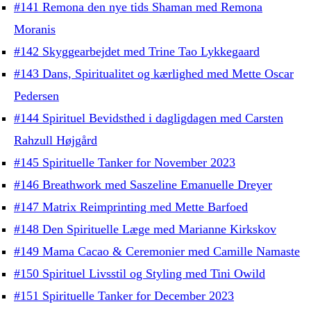
#141 Remona den nye tids Shaman med Remona
Moranis
#142 Skyggearbejdet med Trine Tao Lykkegaard
#143 Dans, Spiritualitet og kærlighed med Mette Oscar
Pedersen
#144 Spirituel Bevidsthed i dagligdagen med Carsten
Rahzull Højgård
#145 Spirituelle Tanker for November 2023
#146 Breathwork med Saszeline Emanuelle Dreyer
#147 Matrix Reimprinting med Mette Barfoed
#148 Den Spirituelle Læge med Marianne Kirkskov
#149 Mama Cacao & Ceremonier med Camille Namaste
#150 Spirituel Livsstil og Styling med Tini Owild
#151 Spirituelle Tanker for December 2023