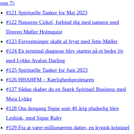
son 7
#121 Spirituelle Tanker for Maj 2023
#122 Naturens Cirkel, forbind dig med naturen med
Doreen Møller Holmquist
#123 Forventninger skabt af frygt med Jette Møller
#124 En terminal diagnose blev starten på et bedre liv
med Lykke Avalon Darling
#125 Spirituelle Tanker for Juni 2023
#126 HHAHFM – Kærlighedsproletaren
#127 Sådan skaber du en Stærk Spirituel Business med
Maja Lykke
#128 Om dengang Signe som 40 årig pludselig blev
Lesbisk, med Signe Ruby
#129 Fra at være millionærens datter, en kynisk kriminel