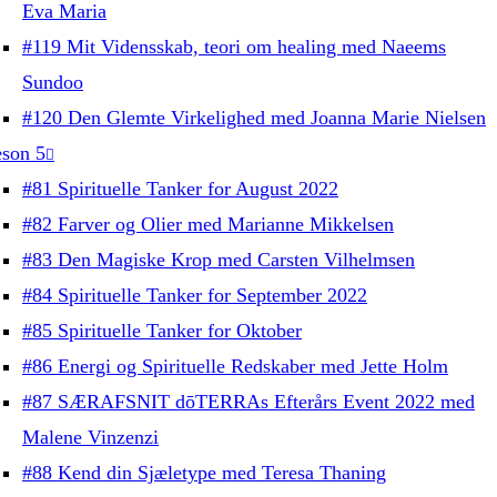
Eva Maria
#119 Mit Vidensskab, teori om healing med Naeems
Sundoo
#120 Den Glemte Virkelighed med Joanna Marie Nielsen
son 5
#81 Spirituelle Tanker for August 2022
#82 Farver og Olier med Marianne Mikkelsen
#83 Den Magiske Krop med Carsten Vilhelmsen
#84 Spirituelle Tanker for September 2022
#85 Spirituelle Tanker for Oktober
#86 Energi og Spirituelle Redskaber med Jette Holm
#87 SÆRAFSNIT dōTERRAs Efterårs Event 2022 med
Malene Vinzenzi
#88 Kend din Sjæletype med Teresa Thaning