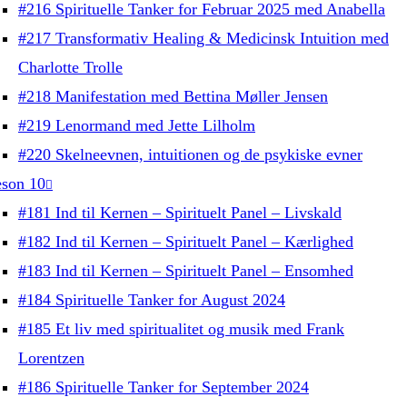
#216 Spirituelle Tanker for Februar 2025 med Anabella
#217 Transformativ Healing & Medicinsk Intuition med
Charlotte Trolle
#218 Manifestation med Bettina Møller Jensen
#219 Lenormand med Jette Lilholm
#220 Skelneevnen, intuitionen og de psykiske evner
son 10
#181 Ind til Kernen – Spirituelt Panel – Livskald
#182 Ind til Kernen – Spirituelt Panel – Kærlighed
#183 Ind til Kernen – Spirituelt Panel – Ensomhed
#184 Spirituelle Tanker for August 2024
#185 Et liv med spiritualitet og musik med Frank
Lorentzen
#186 Spirituelle Tanker for September 2024