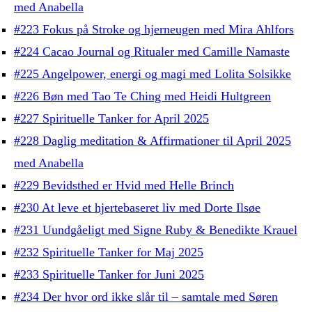
med Anabella
#223 Fokus på Stroke og hjerneugen med Mira Ahlfors
#224 Cacao Journal og Ritualer med Camille Namaste
#225 Angelpower, energi og magi med Lolita Solsikke
#226 Bøn med Tao Te Ching med Heidi Hultgreen
#227 Spirituelle Tanker for April 2025
#228 Daglig meditation & Affirmationer til April 2025
med Anabella
#229 Bevidsthed er Hvid med Helle Brinch
#230 At leve et hjertebaseret liv med Dorte Ilsøe
#231 Uundgåeligt med Signe Ruby & Benedikte Krauel
#232 Spirituelle Tanker for Maj 2025
#233 Spirituelle Tanker for Juni 2025
#234 Der hvor ord ikke slår til – samtale med Søren