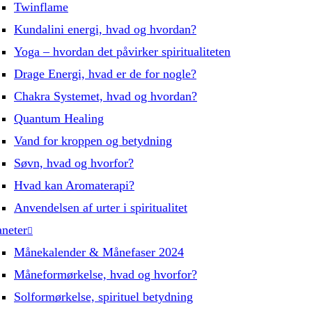
Twinflame
Kundalini energi, hvad og hvordan?
Yoga – hvordan det påvirker spiritualiteten
Drage Energi, hvad er de for nogle?
Chakra Systemet, hvad og hvordan?
Quantum Healing
Vand for kroppen og betydning
Søvn, hvad og hvorfor?
Hvad kan Aromaterapi?
Anvendelsen af urter i spiritualitet
aneter
Månekalender & Månefaser 2024
Måneformørkelse, hvad og hvorfor?
Solformørkelse, spirituel betydning