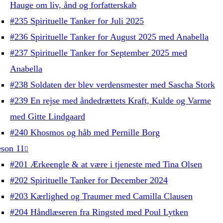
Hauge om liv, ånd og forfatterskab
#235 Spirituelle Tanker for Juli 2025
#236 Spirituelle Tanker for August 2025 med Anabella
#237 Spirituelle Tanker for September 2025 med
Anabella
#238 Soldaten der blev verdensmester med Sascha Stork
#239 En rejse med åndedrættets Kraft, Kulde og Varme
med Gitte Lindgaard
#240 Khosmos og håb med Pernille Borg
son 11
#201 Ærkeengle & at være i tjeneste med Tina Olsen
#202 Spirituelle Tanker for December 2024
#203 Kærlighed og Traumer med Camilla Clausen
#204 Håndlæseren fra Ringsted med Poul Lytken