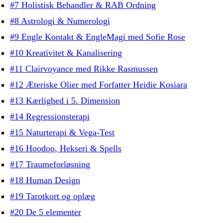
#7 Holistisk Behandler & RAB Ordning
#8 Astrologi & Numerologi
#9 Engle Kontakt & EngleMagi med Sofie Rose
#10 Kreativitet & Kanalisering
#11 Clairvoyance med Rikke Rasmussen
#12 Æteriske Olier med Forfatter Heidie Kosiara
#13 Kærlighed i 5. Dimension
#14 Regressionsterapi
#15 Naturterapi & Vega-Test
#16 Hoodoo, Hekseri & Spells
#17 Traumeforløsning
#18 Human Design
#19 Tarotkort og oplæg
#20 De 5 elementer