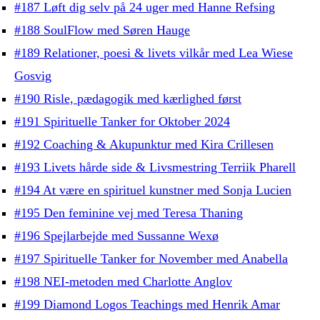
#187 Løft dig selv på 24 uger med Hanne Refsing
#188 SoulFlow med Søren Hauge
#189 Relationer, poesi & livets vilkår med Lea Wiese
Gosvig
#190 Risle, pædagogik med kærlighed først
#191 Spirituelle Tanker for Oktober 2024
#192 Coaching & Akupunktur med Kira Crillesen
#193 Livets hårde side & Livsmestring Terriik Pharell
#194 At være en spirituel kunstner med Sonja Lucien
#195 Den feminine vej med Teresa Thaning
#196 Spejlarbejde med Sussanne Wexø
#197 Spirituelle Tanker for November med Anabella
#198 NEI-metoden med Charlotte Anglov
#199 Diamond Logos Teachings med Henrik Amar