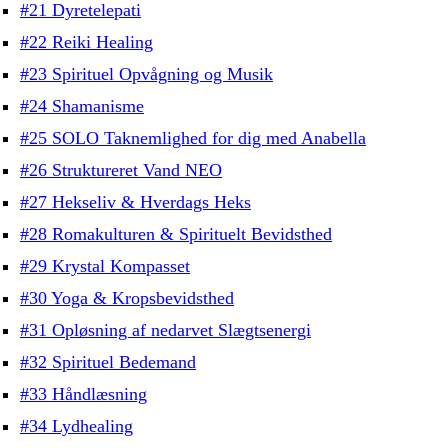
#21 Dyretelepati
#22 Reiki Healing
#23 Spirituel Opvågning og Musik
#24 Shamanisme
#25 SOLO Taknemlighed for dig med Anabella
#26 Struktureret Vand NEO
#27 Hekseliv & Hverdags Heks
#28 Romakulturen & Spirituelt Bevidsthed
#29 Krystal Kompasset
#30 Yoga & Kropsbevidsthed
#31 Opløsning af nedarvet Slægtsenergi
#32 Spirituel Bedemand
#33 Håndlæsning
#34 Lydhealing