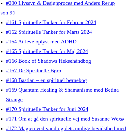
#200 Livssyn & Designproces med Anders Rerup
son 9
#161 Spirituelle Tanker for Februar 2024
#162 Spirituelle Tanker for Marts 2024
#164 At leve oplyst med ADHD
#165 Spirituelle Tanker for Maj 2024
#166 Book of Shadows Heksehåndbog
#167 De Spirituelle Børn
#168 Bastian – en spirituel børnebog
#169 Quantum Healing & Shamanisme med Betina
Strange
#170 Spirituelle Tanker for Juni 2024
#171 Om at gå den spirituelle vej med Susanne Wexø
#172 Magien ved vand og dets mulige bevidsthed med