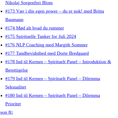
Nikolaj Sorgenfrei Blom
#173 Vær i din egen power – du er nok! med Britta
Baumann
#174 Mød alt hvad du rummer
#175 Spirituelle Tanker for Juli 2024
#176 NLP Coaching med Margith Sommer
#177 Tandbevidsthed med Dorte Bredgaard
#178 Ind til Kernen – Spirituelt Panel – Introduktion &
Berettigelse
#179 Ind til Kernen – Spirituelt Panel – Dilemma
Seksualitet
#180 Ind til Kernen – Spirituelt Panel – Dilemma
Prioritet
son 8