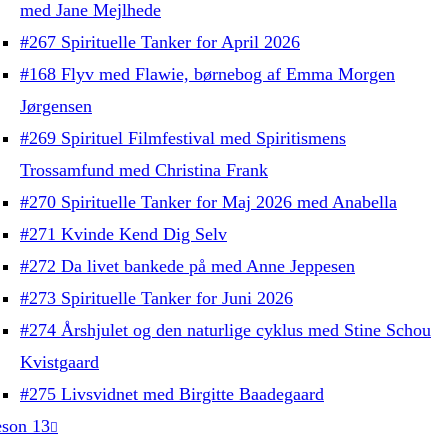
med Jane Mejlhede
#267 Spirituelle Tanker for April 2026
#168 Flyv med Flawie, børnebog af Emma Morgen
Jørgensen
#269 Spirituel Filmfestival med Spiritismens
Trossamfund med Christina Frank
#270 Spirituelle Tanker for Maj 2026 med Anabella
#271 Kvinde Kend Dig Selv
#272 Da livet bankede på med Anne Jeppesen
#273 Spirituelle Tanker for Juni 2026
#274 Årshjulet og den naturlige cyklus med Stine Schou
Kvistgaard
#275 Livsvidnet med Birgitte Baadegaard
son 13