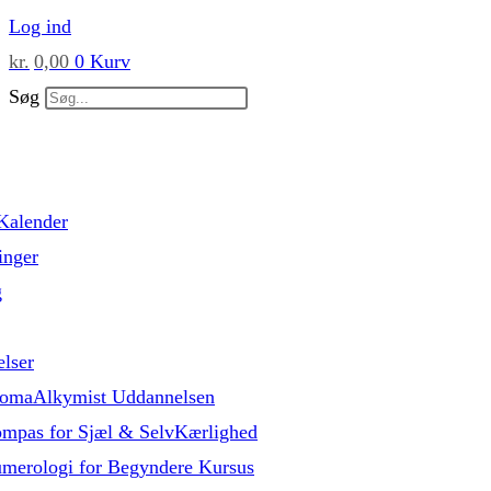
Skip
Log ind
to
kr.
0,00
0
Kurv
content
Søg
Kalender
inger
g
lser
omaAlkymist Uddannelsen
mpas for Sjæl & SelvKærlighed
merologi for Begyndere Kursus