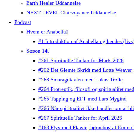
Earth Healer Uddannelse
NEXT LEVEL Clairvoyance Uddannelse
Podcast
Hvem er Anabella
#1 Introduktion af Anabella og hendes (livs)
Sæson 14
#261 Spirituelle Tanker for Marts 2026
#262 Det Glemte Skridt med Lotte Weaver
#263 Smaragdtavlen med Lukas Trolle
#264 Protreptik, filosofi og spiritualitet m
#265 Tapping og EFT med Lars Mygind
#266 Når spiritualitet ikke handler om at b
#267 Spirituelle Tanker for April 2026
#168 Flyv med Flawie, børnebog af Emma