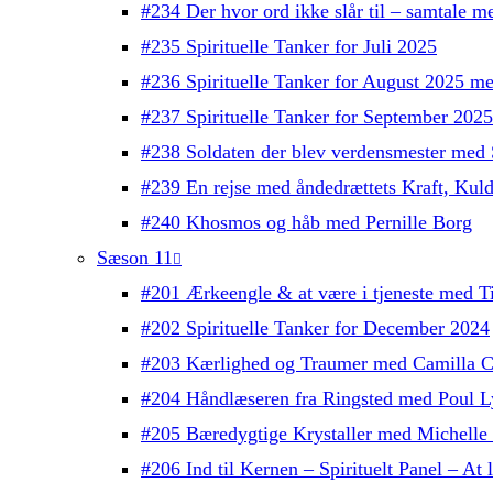
#234 Der hvor ord ikke slår til – samtale 
#235 Spirituelle Tanker for Juli 2025
#236 Spirituelle Tanker for August 2025 m
#237 Spirituelle Tanker for September 202
#238 Soldaten der blev verdensmester med 
#239 En rejse med åndedrættets Kraft, Kul
#240 Khosmos og håb med Pernille Borg
Sæson 11
#201 Ærkeengle & at være i tjeneste med T
#202 Spirituelle Tanker for December 2024
#203 Kærlighed og Traumer med Camilla C
#204 Håndlæseren fra Ringsted med Poul L
#205 Bæredygtige Krystaller med Michelle
#206 Ind til Kernen – Spirituelt Panel – At l