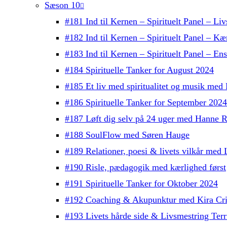
Sæson 10
#181 Ind til Kernen – Spirituelt Panel – Liv
#182 Ind til Kernen – Spirituelt Panel – Kæ
#183 Ind til Kernen – Spirituelt Panel – E
#184 Spirituelle Tanker for August 2024
#185 Et liv med spiritualitet og musik med
#186 Spirituelle Tanker for September 2024
#187 Løft dig selv på 24 uger med Hanne R
#188 SoulFlow med Søren Hauge
#189 Relationer, poesi & livets vilkår me
#190 Risle, pædagogik med kærlighed først
#191 Spirituelle Tanker for Oktober 2024
#192 Coaching & Akupunktur med Kira Cri
#193 Livets hårde side & Livsmestring Terri