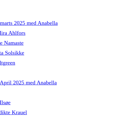
l marts 2025 med Anabella
ira Ahlfors
le Namaste
a Solsikke
tgreen
l April 2025 med Anabella
Ilsøe
ikte Krauel