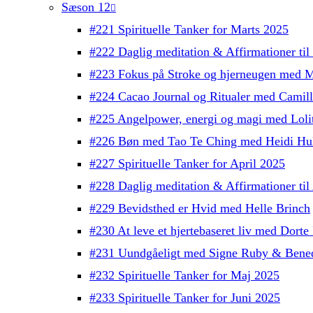
Sæson 12
#221 Spirituelle Tanker for Marts 2025
#222 Daglig meditation & Affirmationer ti
#223 Fokus på Stroke og hjerneugen med M
#224 Cacao Journal og Ritualer med Camil
#225 Angelpower, energi og magi med Lolit
#226 Bøn med Tao Te Ching med Heidi Hul
#227 Spirituelle Tanker for April 2025
#228 Daglig meditation & Affirmationer ti
#229 Bevidsthed er Hvid med Helle Brinch
#230 At leve et hjertebaseret liv med Dorte 
#231 Uundgåeligt med Signe Ruby & Bened
#232 Spirituelle Tanker for Maj 2025
#233 Spirituelle Tanker for Juni 2025