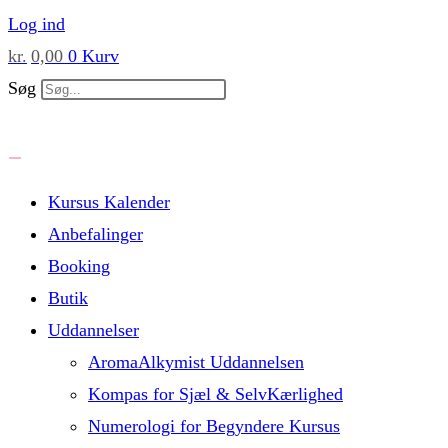
Skip
Log ind
to
kr.
0,00
0
Kurv
content
Søg
Kursus Kalender
Anbefalinger
Booking
Butik
Uddannelser
AromaAlkymist Uddannelsen
Kompas for Sjæl & SelvKærlighed
Numerologi for Begyndere Kursus