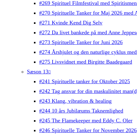
#269 Spirituel Filmfestival med Spiritisme
#270 Spirituelle Tanker for Maj 2026 med 
#271 Kvinde Kend Dig Selv
#272 Da livet bankede på med Anne Jeppes
#273 Spirituelle Tanker for Juni 2026
#274 Årshjulet og den naturlige cyklus med
#275 Livsvidnet med Birgitte Baadegaard
Sæson 13
#241 Spirituelle tanker for Oktober 2025
#242 Tag ansvar for din maskulinitet man(
#243 Klang, vibration & healing
#244 10 års Jubilæums Taknemlighed
#245 The Flamekeeper med Eddy C. Oler
#246 Spirituelle Tanker for November 2026