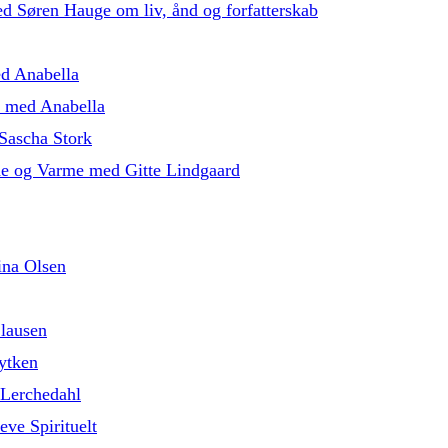
med Søren Hauge om liv, ånd og forfatterskab
ed Anabella
5 med Anabella
Sascha Stork
de og Varme med Gitte Lindgaard
ina Olsen
lausen
ytken
 Lerchedahl
eve Spirituelt