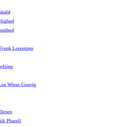
skald
rlighed
nsomhed
 Frank Lorentzen
efsing
d Lea Wiese Gosvig
llesen
ik Pharell