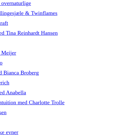
 overnaturlige
illingesjæle & Twinflames
raft
med Tina Reinhardt Hansen
 Meijer
o
d Bianca Broberg
rich
med Anabella
tuition med Charlotte Trolle
sen
ke evner