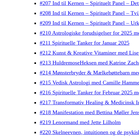
#207 Ind til Kernen – Spirituelt Panel – Det
#208 Ind til Kernen – Spirituelt Panel – Tv
#209 Ind til Kernen – Spirituelt Panel – Urk
#210 Astrologiske forudsigelser for 2025 
#211 Spirituelle Tanker for Januar 2025
#212 Kunst & Kreative Vitaminer med Lise
#213 HuldremoseHeksen med Katrine Zach
#214 Mønsterbryder & Mælkebøttebarn me
#215 Vedisk Astrologi med Camille Hamme
#216 Spirituelle Tanker for Februar 2025 
#217 Transformativ Healing & Medicinsk In
#218 Manifestation med Bettina Møller Jen
#219 Lenormand med Jette Lilholm
#220 Skelneevnen, intuitionen og de psykis