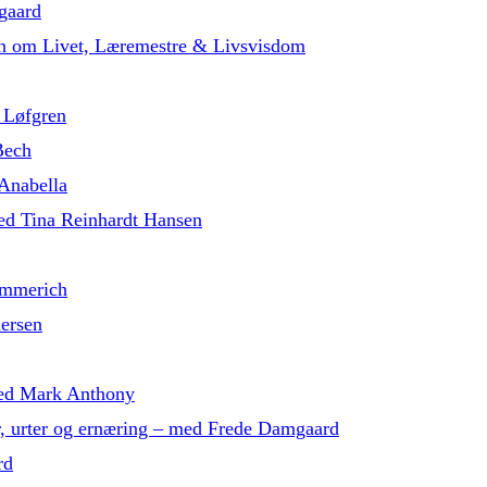
gaard
in om Livet, Læremestre & Livsvisdom
 Løfgren
Bech
 Anabella
med Tina Reinhardt Hansen
ammerich
dersen
 med Mark Anthony
r, urter og ernæring – med Frede Damgaard
rd