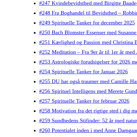
#247 Kvindebevidsthed med Birgitte Baade
#248 Fra Boghandel til Bevidsthed – Robb
#249 Spirituelle Tanker for december 2025
#250 Bach Blomster Essenser med Susanne
#251 Kærlighed og Passion med Christina 
#252 Meditation – Fra 9er år til 1er år med
#253 Astrologiske forudsigelser for 2026 
#254 Spirituelle Tanker for Januar 2026
#255 DU har også traumer med Camille H
#256 Spirituel Intelligens med Merete Gun
#257 Spirituelle Tanker for februar 2026
#258 Motivation fra det rigtige sted i dig
#259 Sundhedens Stifinder: 52 år med natu
#260 Potentialet inden i med Anne Damgaa