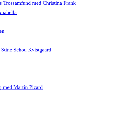
ns Trossamfund med Christina Frank
Anabella
en
 Stine Schou Kvistgaard
d) med Martin Picard