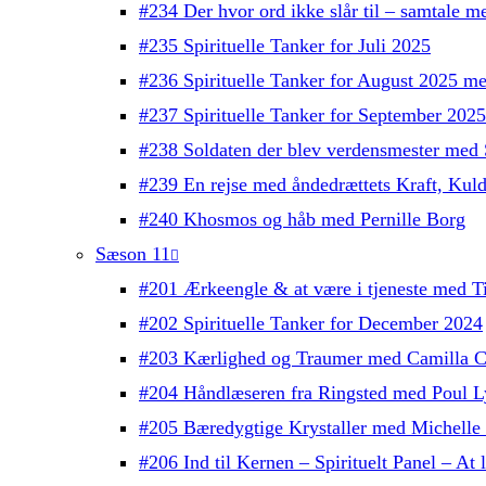
#234 Der hvor ord ikke slår til – samtale 
#235 Spirituelle Tanker for Juli 2025
#236 Spirituelle Tanker for August 2025 m
#237 Spirituelle Tanker for September 202
#238 Soldaten der blev verdensmester med 
#239 En rejse med åndedrættets Kraft, Kul
#240 Khosmos og håb med Pernille Borg
Sæson 11
#201 Ærkeengle & at være i tjeneste med T
#202 Spirituelle Tanker for December 2024
#203 Kærlighed og Traumer med Camilla C
#204 Håndlæseren fra Ringsted med Poul L
#205 Bæredygtige Krystaller med Michelle
#206 Ind til Kernen – Spirituelt Panel – At l