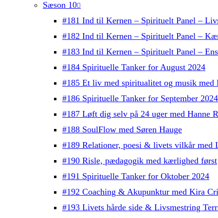
Sæson 10
#181 Ind til Kernen – Spirituelt Panel – Liv
#182 Ind til Kernen – Spirituelt Panel – Kæ
#183 Ind til Kernen – Spirituelt Panel – E
#184 Spirituelle Tanker for August 2024
#185 Et liv med spiritualitet og musik med
#186 Spirituelle Tanker for September 2024
#187 Løft dig selv på 24 uger med Hanne R
#188 SoulFlow med Søren Hauge
#189 Relationer, poesi & livets vilkår me
#190 Risle, pædagogik med kærlighed først
#191 Spirituelle Tanker for Oktober 2024
#192 Coaching & Akupunktur med Kira Cri
#193 Livets hårde side & Livsmestring Terri