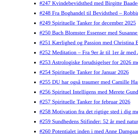
#247 Kvindebevidsthed med Birgitte Baade
#248 Fra Boghandel til Bevidsthed – Robb
#249 Spirituelle Tanker for december 2025
#250 Bach Blomster Essenser med Susanne
#251 Kærlighed og Passion med Christina 
#252 Meditation – Fra 9er år til 1er år med
#253 Astrologiske forudsigelser for 2026 
#254 Spirituelle Tanker for Januar 2026
#255 DU har også traumer med Camille H
#256 Spirituel Intelligens med Merete Gun
#257 Spirituelle Tanker for februar 2026
#258 Motivation fra det rigtige sted i dig
#259 Sundhedens Stifinder: 52 år med natu
#260 Potentialet inden i med Anne Damgaa