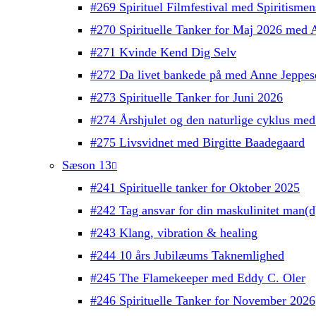
#269 Spirituel Filmfestival med Spiritisme
#270 Spirituelle Tanker for Maj 2026 med 
#271 Kvinde Kend Dig Selv
#272 Da livet bankede på med Anne Jeppes
#273 Spirituelle Tanker for Juni 2026
#274 Årshjulet og den naturlige cyklus med
#275 Livsvidnet med Birgitte Baadegaard
Sæson 13
#241 Spirituelle tanker for Oktober 2025
#242 Tag ansvar for din maskulinitet man(
#243 Klang, vibration & healing
#244 10 års Jubilæums Taknemlighed
#245 The Flamekeeper med Eddy C. Oler
#246 Spirituelle Tanker for November 2026