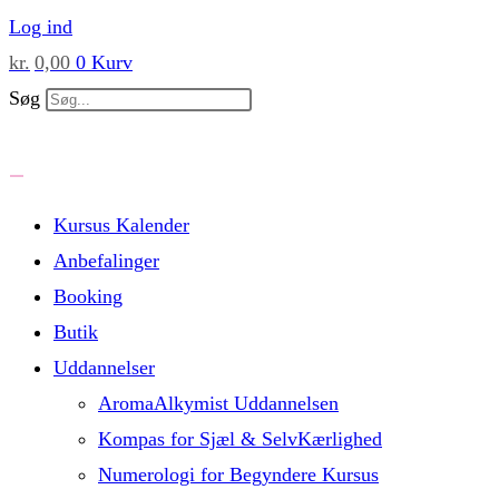
Skip
Log ind
to
kr.
0,00
0
Kurv
content
Søg
Kursus Kalender
Anbefalinger
Booking
Butik
Uddannelser
AromaAlkymist Uddannelsen
Kompas for Sjæl & SelvKærlighed
Numerologi for Begyndere Kursus