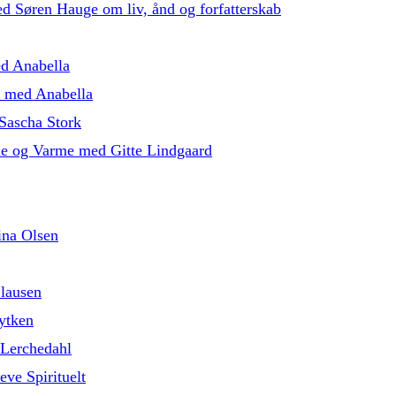
med Søren Hauge om liv, ånd og forfatterskab
ed Anabella
5 med Anabella
Sascha Stork
de og Varme med Gitte Lindgaard
ina Olsen
lausen
ytken
 Lerchedahl
eve Spirituelt