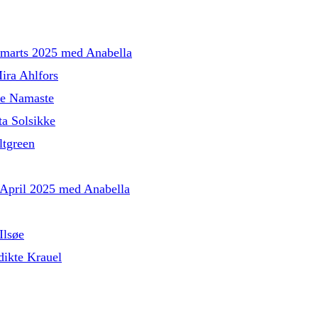
l marts 2025 med Anabella
ira Ahlfors
le Namaste
a Solsikke
tgreen
l April 2025 med Anabella
Ilsøe
ikte Krauel