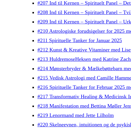
#207 Ind til Kernen – Spirituelt Panel – Det
#208 Ind til Kernen – Spirituelt Panel – Tv
#209 Ind til Kernen – Spirituelt Panel – Urk
#210 Astrologiske forudsigelser for 2025 
#211 Spirituelle Tanker for Januar 2025
#212 Kunst & Kreative Vitaminer med Lise
#213 HuldremoseHeksen med Katrine Zach
#214 Mønsterbryder & Mælkebøttebarn me
#215 Vedisk Astrologi med Camille Hamme
#216 Spirituelle Tanker for Februar 2025 
#217 Transformativ Healing & Medicinsk In
#218 Manifestation med Bettina Møller Jen
#219 Lenormand med Jette Lilholm
#220 Skelneevnen, intuitionen og de psykis