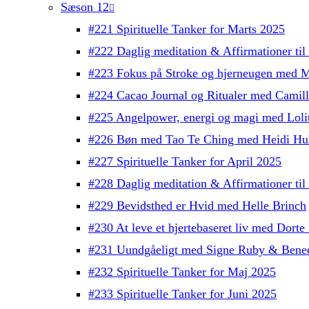
Sæson 12
#221 Spirituelle Tanker for Marts 2025
#222 Daglig meditation & Affirmationer ti
#223 Fokus på Stroke og hjerneugen med M
#224 Cacao Journal og Ritualer med Camil
#225 Angelpower, energi og magi med Lolit
#226 Bøn med Tao Te Ching med Heidi Hul
#227 Spirituelle Tanker for April 2025
#228 Daglig meditation & Affirmationer ti
#229 Bevidsthed er Hvid med Helle Brinch
#230 At leve et hjertebaseret liv med Dorte 
#231 Uundgåeligt med Signe Ruby & Bened
#232 Spirituelle Tanker for Maj 2025
#233 Spirituelle Tanker for Juni 2025