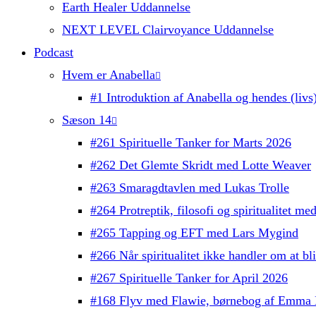
Earth Healer Uddannelse
NEXT LEVEL Clairvoyance Uddannelse
Podcast
Hvem er Anabella
#1 Introduktion af Anabella og hendes (livs)
Sæson 14
#261 Spirituelle Tanker for Marts 2026
#262 Det Glemte Skridt med Lotte Weaver
#263 Smaragdtavlen med Lukas Trolle
#264 Protreptik, filosofi og spiritualitet m
#265 Tapping og EFT med Lars Mygind
#266 Når spiritualitet ikke handler om at b
#267 Spirituelle Tanker for April 2026
#168 Flyv med Flawie, børnebog af Emma