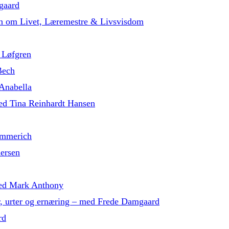
gaard
in om Livet, Læremestre & Livsvisdom
 Løfgren
Bech
 Anabella
med Tina Reinhardt Hansen
ammerich
dersen
 med Mark Anthony
r, urter og ernæring – med Frede Damgaard
rd