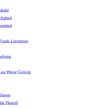
skald
rlighed
nsomhed
 Frank Lorentzen
efsing
d Lea Wiese Gosvig
llesen
ik Pharell