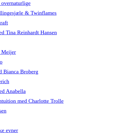
 overnaturlige
illingesjæle & Twinflames
raft
med Tina Reinhardt Hansen
 Meijer
o
d Bianca Broberg
rich
med Anabella
tuition med Charlotte Trolle
sen
ke evner