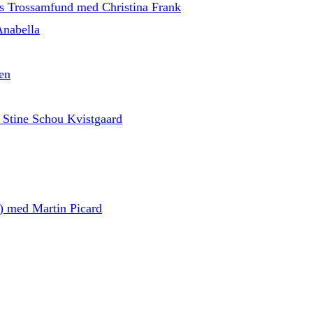
ns Trossamfund med Christina Frank
Anabella
en
 Stine Schou Kvistgaard
d) med Martin Picard