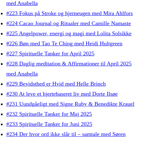
med Anabella
#223 Fokus på Stroke og hjerneugen med Mira Ahlfors
#224 Cacao Journal og Ritualer med Camille Namaste
#225 Angelpower, energi og magi med Lolita Solsikke
#226 Bøn med Tao Te Ching med Heidi Hultgreen
#227 Spirituelle Tanker for April 2025
#228 Daglig meditation & Affirmationer til April 2025
med Anabella
#229 Bevidsthed er Hvid med Helle Brinch
#230 At leve et hjertebaseret liv med Dorte Ilsøe
#231 Uundgåeligt med Signe Ruby & Benedikte Krauel
#232 Spirituelle Tanker for Maj 2025
#233 Spirituelle Tanker for Juni 2025
#234 Der hvor ord ikke slår til – samtale med Søren