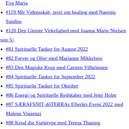
Eva Maria
#119 Mit Vidensskab, teori om healing med Naeems
Sundoo
#120 Den Glemte Virkelighed med Joanna Marie Nielsen
son 5
#81 Spirituelle Tanker for August 2022
#82 Farver og Olier med Marianne Mikkelsen
#83 Den Magiske Krop med Carsten Vilhelmsen
#84 Spirituelle Tanker for September 2022
#85 Spirituelle Tanker for Oktober
#86 Energi og Spirituelle Redskaber med Jette Holm
#87 SÆRAFSNIT dōTERRAs Efterårs Event 2022 med
Malene Vinzenzi
#88 Kend din Sjæletype med Teresa Thaning