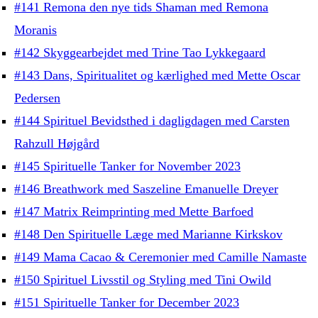
#141 Remona den nye tids Shaman med Remona
Moranis
#142 Skyggearbejdet med Trine Tao Lykkegaard
#143 Dans, Spiritualitet og kærlighed med Mette Oscar
Pedersen
#144 Spirituel Bevidsthed i dagligdagen med Carsten
Rahzull Højgård
#145 Spirituelle Tanker for November 2023
#146 Breathwork med Saszeline Emanuelle Dreyer
#147 Matrix Reimprinting med Mette Barfoed
#148 Den Spirituelle Læge med Marianne Kirkskov
#149 Mama Cacao & Ceremonier med Camille Namaste
#150 Spirituel Livsstil og Styling med Tini Owild
#151 Spirituelle Tanker for December 2023