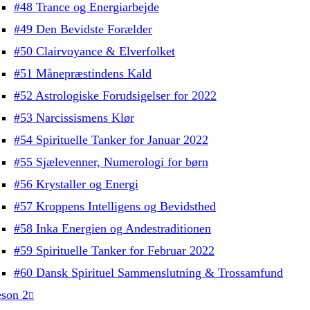
#48 Trance og Energiarbejde
#49 Den Bevidste Forælder
#50 Clairvoyance & Elverfolket
#51 Månepræstindens Kald
#52 Astrologiske Forudsigelser for 2022
#53 Narcissismens Klør
#54 Spirituelle Tanker for Januar 2022
#55 Sjælevenner, Numerologi for børn
#56 Krystaller og Energi
#57 Kroppens Intelligens og Bevidsthed
#58 Inka Energien og Andestraditionen
#59 Spirituelle Tanker for Februar 2022
#60 Dansk Spirituel Sammenslutning & Trossamfund
son 2