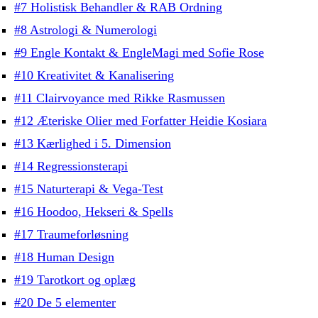
#7 Holistisk Behandler & RAB Ordning
#8 Astrologi & Numerologi
#9 Engle Kontakt & EngleMagi med Sofie Rose
#10 Kreativitet & Kanalisering
#11 Clairvoyance med Rikke Rasmussen
#12 Æteriske Olier med Forfatter Heidie Kosiara
#13 Kærlighed i 5. Dimension
#14 Regressionsterapi
#15 Naturterapi & Vega-Test
#16 Hoodoo, Hekseri & Spells
#17 Traumeforløsning
#18 Human Design
#19 Tarotkort og oplæg
#20 De 5 elementer