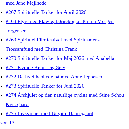
med Jane Mejlhede
#267 Spirituelle Tanker for April 2026
#168 Flyv med Flawie, børnebog af Emma Morgen
Jørgensen
#269 Spirituel Filmfestival med Spiritismens
Trossamfund med Christina Frank
#270 Spirituelle Tanker for Maj 2026 med Anabella
#271 Kvinde Kend Dig Selv
#272 Da livet bankede på med Anne Jeppesen
#273 Spirituelle Tanker for Juni 2026
#274 Årshjulet og den naturlige cyklus med Stine Schou
Kvistgaard
#275 Livsvidnet med Birgitte Baadegaard
son 13