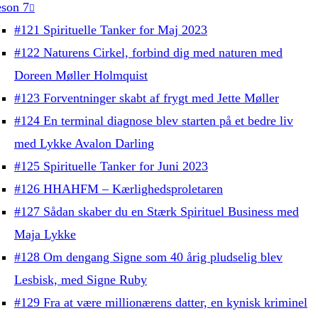
son 7
#121 Spirituelle Tanker for Maj 2023
#122 Naturens Cirkel, forbind dig med naturen med
Doreen Møller Holmquist
#123 Forventninger skabt af frygt med Jette Møller
#124 En terminal diagnose blev starten på et bedre liv
med Lykke Avalon Darling
#125 Spirituelle Tanker for Juni 2023
#126 HHAHFM – Kærlighedsproletaren
#127 Sådan skaber du en Stærk Spirituel Business med
Maja Lykke
#128 Om dengang Signe som 40 årig pludselig blev
Lesbisk, med Signe Ruby
#129 Fra at være millionærens datter, en kynisk kriminel