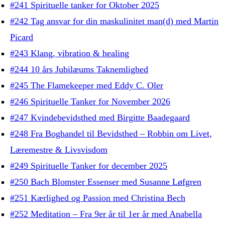
#241 Spirituelle tanker for Oktober 2025
#242 Tag ansvar for din maskulinitet man(d) med Martin
Picard
#243 Klang, vibration & healing
#244 10 års Jubilæums Taknemlighed
#245 The Flamekeeper med Eddy C. Oler
#246 Spirituelle Tanker for November 2026
#247 Kvindebevidsthed med Birgitte Baadegaard
#248 Fra Boghandel til Bevidsthed – Robbin om Livet,
Læremestre & Livsvisdom
#249 Spirituelle Tanker for december 2025
#250 Bach Blomster Essenser med Susanne Løfgren
#251 Kærlighed og Passion med Christina Bech
#252 Meditation – Fra 9er år til 1er år med Anabella