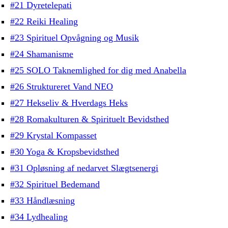
#21 Dyretelepati
#22 Reiki Healing
#23 Spirituel Opvågning og Musik
#24 Shamanisme
#25 SOLO Taknemlighed for dig med Anabella
#26 Struktureret Vand NEO
#27 Hekseliv & Hverdags Heks
#28 Romakulturen & Spirituelt Bevidsthed
#29 Krystal Kompasset
#30 Yoga & Kropsbevidsthed
#31 Opløsning af nedarvet Slægtsenergi
#32 Spirituel Bedemand
#33 Håndlæsning
#34 Lydhealing