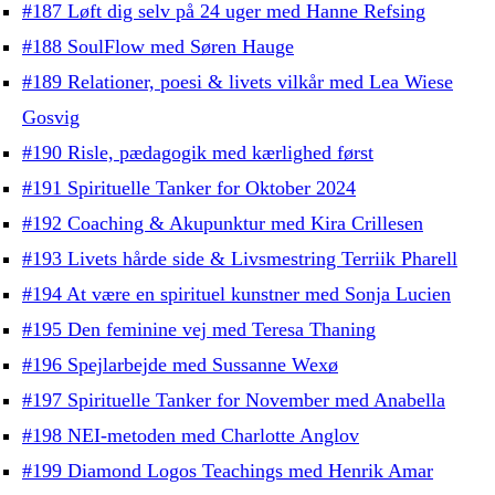
#187 Løft dig selv på 24 uger med Hanne Refsing
#188 SoulFlow med Søren Hauge
#189 Relationer, poesi & livets vilkår med Lea Wiese
Gosvig
#190 Risle, pædagogik med kærlighed først
#191 Spirituelle Tanker for Oktober 2024
#192 Coaching & Akupunktur med Kira Crillesen
#193 Livets hårde side & Livsmestring Terriik Pharell
#194 At være en spirituel kunstner med Sonja Lucien
#195 Den feminine vej med Teresa Thaning
#196 Spejlarbejde med Sussanne Wexø
#197 Spirituelle Tanker for November med Anabella
#198 NEI-metoden med Charlotte Anglov
#199 Diamond Logos Teachings med Henrik Amar