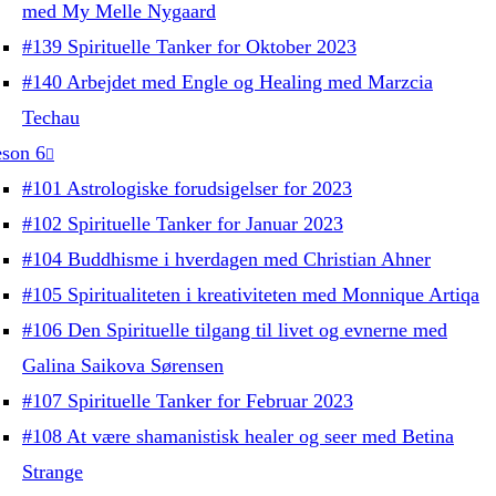
med My Melle Nygaard
#139 Spirituelle Tanker for Oktober 2023
#140 Arbejdet med Engle og Healing med Marzcia
Techau
son 6
#101 Astrologiske forudsigelser for 2023
#102 Spirituelle Tanker for Januar 2023
#104 Buddhisme i hverdagen med Christian Ahner
#105 Spiritualiteten i kreativiteten med Monnique Artiqa
#106 Den Spirituelle tilgang til livet og evnerne med
Galina Saikova Sørensen
#107 Spirituelle Tanker for Februar 2023
#108 At være shamanistisk healer og seer med Betina
Strange