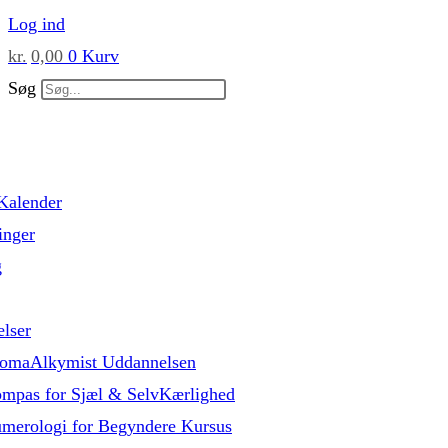
Skip
Log ind
to
kr.
0,00
0
Kurv
content
Søg
Kalender
inger
g
lser
omaAlkymist Uddannelsen
mpas for Sjæl & SelvKærlighed
merologi for Begyndere Kursus