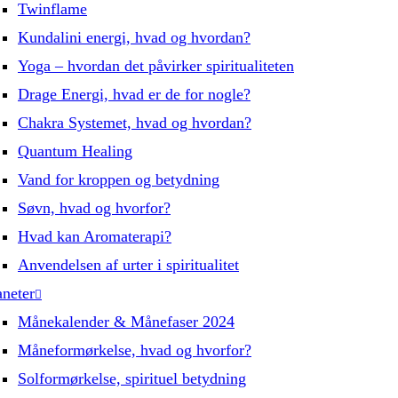
Twinflame
Kundalini energi, hvad og hvordan?
Yoga – hvordan det påvirker spiritualiteten
Drage Energi, hvad er de for nogle?
Chakra Systemet, hvad og hvordan?
Quantum Healing
Vand for kroppen og betydning
Søvn, hvad og hvorfor?
Hvad kan Aromaterapi?
Anvendelsen af urter i spiritualitet
aneter
Månekalender & Månefaser 2024
Måneformørkelse, hvad og hvorfor?
Solformørkelse, spirituel betydning