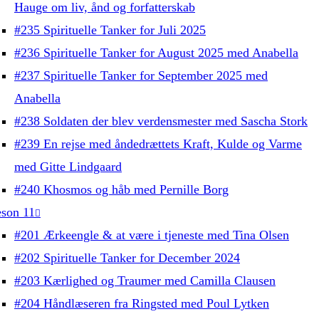
Hauge om liv, ånd og forfatterskab
#235 Spirituelle Tanker for Juli 2025
#236 Spirituelle Tanker for August 2025 med Anabella
#237 Spirituelle Tanker for September 2025 med
Anabella
#238 Soldaten der blev verdensmester med Sascha Stork
#239 En rejse med åndedrættets Kraft, Kulde og Varme
med Gitte Lindgaard
#240 Khosmos og håb med Pernille Borg
son 11
#201 Ærkeengle & at være i tjeneste med Tina Olsen
#202 Spirituelle Tanker for December 2024
#203 Kærlighed og Traumer med Camilla Clausen
#204 Håndlæseren fra Ringsted med Poul Lytken