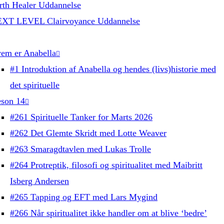
rth Healer Uddannelse
XT LEVEL Clairvoyance Uddannelse
em er Anabella
#1 Introduktion af Anabella og hendes (livs)historie med
det spirituelle
son 14
#261 Spirituelle Tanker for Marts 2026
#262 Det Glemte Skridt med Lotte Weaver
#263 Smaragdtavlen med Lukas Trolle
#264 Protreptik, filosofi og spiritualitet med Maibritt
Isberg Andersen
#265 Tapping og EFT med Lars Mygind
#266 Når spiritualitet ikke handler om at blive ‘bedre’