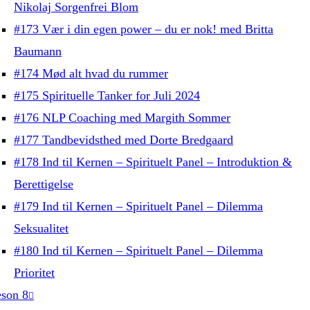
Nikolaj Sorgenfrei Blom
#173 Vær i din egen power – du er nok! med Britta
Baumann
#174 Mød alt hvad du rummer
#175 Spirituelle Tanker for Juli 2024
#176 NLP Coaching med Margith Sommer
#177 Tandbevidsthed med Dorte Bredgaard
#178 Ind til Kernen – Spirituelt Panel – Introduktion &
Berettigelse
#179 Ind til Kernen – Spirituelt Panel – Dilemma
Seksualitet
#180 Ind til Kernen – Spirituelt Panel – Dilemma
Prioritet
son 8