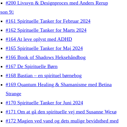
#200 Livssyn & Designproces med Anders Rerup
son 9
#161 Spirituelle Tanker for Februar 2024
#162 Spirituelle Tanker for Marts 2024
#164 At leve oplyst med ADHD
#165 Spirituelle Tanker for Maj 2024
#166 Book of Shadows Heksehåndbog
#167 De Spirituelle Børn
#168 Bastian – en spirituel børnebog
#169 Quantum Healing & Shamanisme med Betina
Strange
#170 Spirituelle Tanker for Juni 2024
#171 Om at gå den spirituelle vej med Susanne Wexø
#172 Magien ved vand og dets mulige bevidsthed med