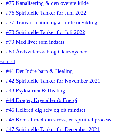
#75 Kanalisering & den øverste kilde
#76 Spirituelle Tanker for Juni 2022
#77 Transformation og at turde udvikling
#78 Spirituelle Tanker for Juli 2022
#79 Med livet som indsats
#80 Åndsvidenskab og Clairvoyance
son 3
#41 Det Indre barn & Healing
#42 Spirituelle Tanker for November 2021
#43 Psykiatrien & Healing
#44 Drager, Krystaller & Energi
#45 Helbred dig selv og dit mindset
#46 Kom af med din stress, en spirituel process
#47 Spirituelle Tanker for December 2021