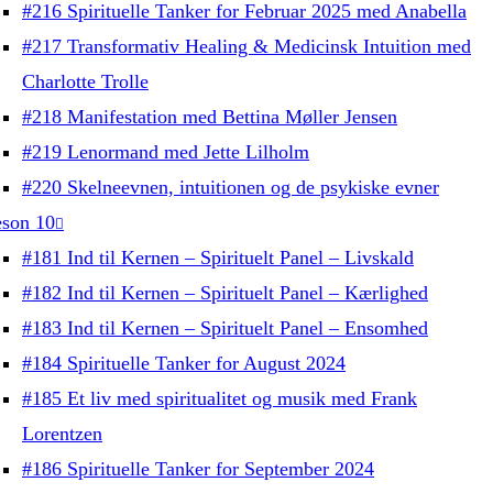
#216 Spirituelle Tanker for Februar 2025 med Anabella
#217 Transformativ Healing & Medicinsk Intuition med
Charlotte Trolle
#218 Manifestation med Bettina Møller Jensen
#219 Lenormand med Jette Lilholm
#220 Skelneevnen, intuitionen og de psykiske evner
son 10
#181 Ind til Kernen – Spirituelt Panel – Livskald
#182 Ind til Kernen – Spirituelt Panel – Kærlighed
#183 Ind til Kernen – Spirituelt Panel – Ensomhed
#184 Spirituelle Tanker for August 2024
#185 Et liv med spiritualitet og musik med Frank
Lorentzen
#186 Spirituelle Tanker for September 2024