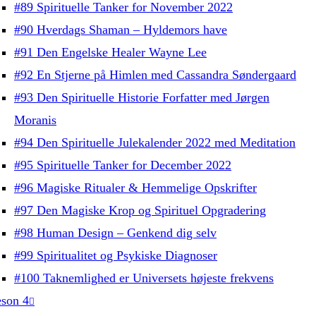
#89 Spirituelle Tanker for November 2022
#90 Hverdags Shaman – Hyldemors have
#91 Den Engelske Healer Wayne Lee
#92 En Stjerne på Himlen med Cassandra Søndergaard
#93 Den Spirituelle Historie Forfatter med Jørgen
Moranis
#94 Den Spirituelle Julekalender 2022 med Meditation
#95 Spirituelle Tanker for December 2022
#96 Magiske Ritualer & Hemmelige Opskrifter
#97 Den Magiske Krop og Spirituel Opgradering
#98 Human Design – Genkend dig selv
#99 Spiritualitet og Psykiske Diagnoser
#100 Taknemlighed er Universets højeste frekvens
son 4