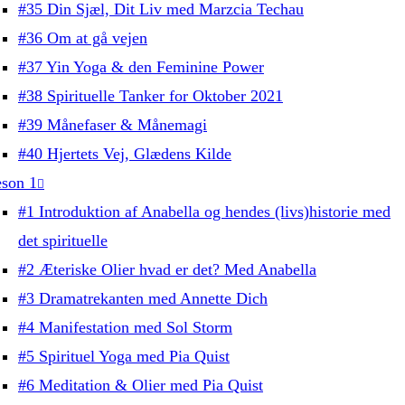
#35 Din Sjæl, Dit Liv med Marzcia Techau
#36 Om at gå vejen
#37 Yin Yoga & den Feminine Power
#38 Spirituelle Tanker for Oktober 2021
#39 Månefaser & Månemagi
#40 Hjertets Vej, Glædens Kilde
son 1
#1 Introduktion af Anabella og hendes (livs)historie med
det spirituelle
#2 Æteriske Olier hvad er det? Med Anabella
#3 Dramatrekanten med Annette Dich
#4 Manifestation med Sol Storm
#5 Spirituel Yoga med Pia Quist
#6 Meditation & Olier med Pia Quist