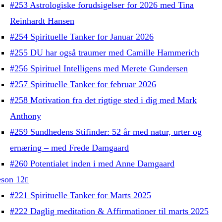
#253 Astrologiske forudsigelser for 2026 med Tina
Reinhardt Hansen
#254 Spirituelle Tanker for Januar 2026
#255 DU har også traumer med Camille Hammerich
#256 Spirituel Intelligens med Merete Gundersen
#257 Spirituelle Tanker for februar 2026
#258 Motivation fra det rigtige sted i dig med Mark
Anthony
#259 Sundhedens Stifinder: 52 år med natur, urter og
ernæring – med Frede Damgaard
#260 Potentialet inden i med Anne Damgaard
son 12
#221 Spirituelle Tanker for Marts 2025
#222 Daglig meditation & Affirmationer til marts 2025