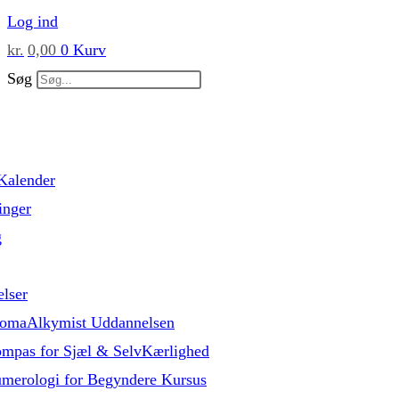
Skip
Log ind
to
kr.
0,00
0
Kurv
content
Søg
Kalender
inger
g
lser
omaAlkymist Uddannelsen
mpas for Sjæl & SelvKærlighed
merologi for Begyndere Kursus