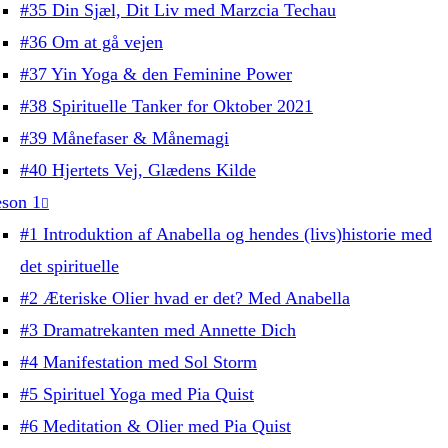
#35 Din Sjæl, Dit Liv med Marzcia Techau
#36 Om at gå vejen
#37 Yin Yoga & den Feminine Power
#38 Spirituelle Tanker for Oktober 2021
#39 Månefaser & Månemagi
#40 Hjertets Vej, Glædens Kilde
son 1
#1 Introduktion af Anabella og hendes (livs)historie med
det spirituelle
#2 Æteriske Olier hvad er det? Med Anabella
#3 Dramatrekanten med Annette Dich
#4 Manifestation med Sol Storm
#5 Spirituel Yoga med Pia Quist
#6 Meditation & Olier med Pia Quist