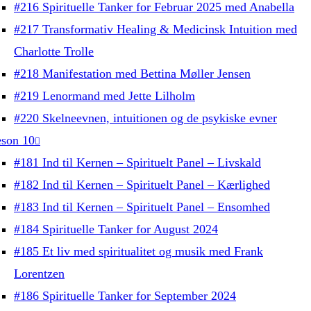
#216 Spirituelle Tanker for Februar 2025 med Anabella
#217 Transformativ Healing & Medicinsk Intuition med
Charlotte Trolle
#218 Manifestation med Bettina Møller Jensen
#219 Lenormand med Jette Lilholm
#220 Skelneevnen, intuitionen og de psykiske evner
son 10
#181 Ind til Kernen – Spirituelt Panel – Livskald
#182 Ind til Kernen – Spirituelt Panel – Kærlighed
#183 Ind til Kernen – Spirituelt Panel – Ensomhed
#184 Spirituelle Tanker for August 2024
#185 Et liv med spiritualitet og musik med Frank
Lorentzen
#186 Spirituelle Tanker for September 2024