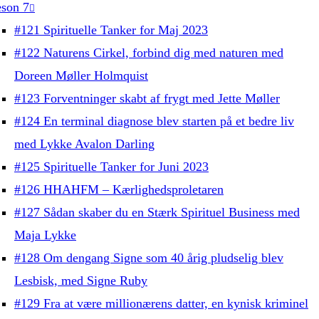
son 7
#121 Spirituelle Tanker for Maj 2023
#122 Naturens Cirkel, forbind dig med naturen med
Doreen Møller Holmquist
#123 Forventninger skabt af frygt med Jette Møller
#124 En terminal diagnose blev starten på et bedre liv
med Lykke Avalon Darling
#125 Spirituelle Tanker for Juni 2023
#126 HHAHFM – Kærlighedsproletaren
#127 Sådan skaber du en Stærk Spirituel Business med
Maja Lykke
#128 Om dengang Signe som 40 årig pludselig blev
Lesbisk, med Signe Ruby
#129 Fra at være millionærens datter, en kynisk kriminel