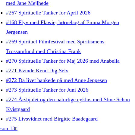
med Jane Mejlhede
#267 Spirituelle Tanker for April 2026
#168 Flyv med Flawie, børnebog af Emma Morgen
Jørgensen
#269 Spirituel Filmfestival med Spiritismens
Trossamfund med Christina Frank
#270 Spirituelle Tanker for Maj 2026 med Anabella
#271 Kvinde Kend Dig Selv
#272 Da livet bankede på med Anne Jeppesen
#273 Spirituelle Tanker for Juni 2026
#274 Årshjulet og den naturlige cyklus med Stine Schou
Kvistgaard
#275 Livsvidnet med Birgitte Baadegaard
son 13