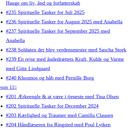
Hauge om liv, ånd og forfatterskab
#235 Spirituelle Tanker for Juli 2025
#236 Spirituelle Tanker for August 2025 med Anabella
#237 Spirituelle Tanker for September 2025 med
Anabella
#238 Soldaten der blev verdensmester med Sascha Stork
#239 En rejse med åndedrættets Kraft, Kulde og Varme
med Gitte Lindgaard
#240 Khosmos og håb med Pernille Borg
son 11
#201 Ærkeengle & at være i tjeneste med Tina Olsen
#202 Spirituelle Tanker for December 2024
#203 Kærlighed og Traumer med Camilla Clausen
#204 Håndlæseren fra Ringsted med Poul Lytken