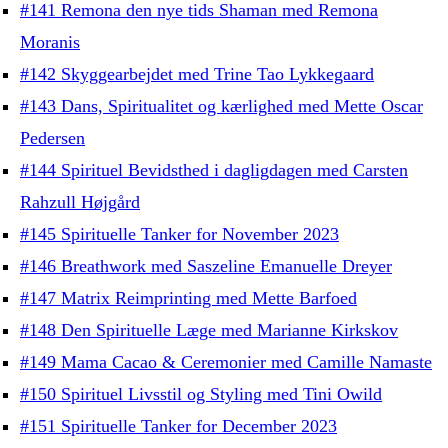
#141 Remona den nye tids Shaman med Remona
Moranis
#142 Skyggearbejdet med Trine Tao Lykkegaard
#143 Dans, Spiritualitet og kærlighed med Mette Oscar
Pedersen
#144 Spirituel Bevidsthed i dagligdagen med Carsten
Rahzull Højgård
#145 Spirituelle Tanker for November 2023
#146 Breathwork med Saszeline Emanuelle Dreyer
#147 Matrix Reimprinting med Mette Barfoed
#148 Den Spirituelle Læge med Marianne Kirkskov
#149 Mama Cacao & Ceremonier med Camille Namaste
#150 Spirituel Livsstil og Styling med Tini Owild
#151 Spirituelle Tanker for December 2023