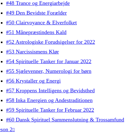
#48 Trance og Energiarbejde
#49 Den Bevidste Forælder
#50 Clairvoyance & Elverfolket
#51 Månepræstindens Kald
#52 Astrologiske Forudsigelser for 2022
#53 Narcissismens Klør
#54 Spirituelle Tanker for Januar 2022
#55 Sjælevenner, Numerologi for børn
#56 Krystaller og Energi
#57 Kroppens Intelligens og Bevidsthed
#58 Inka Energien og Andestraditionen
#59 Spirituelle Tanker for Februar 2022
#60 Dansk Spirituel Sammenslutning & Trossamfund
son 2