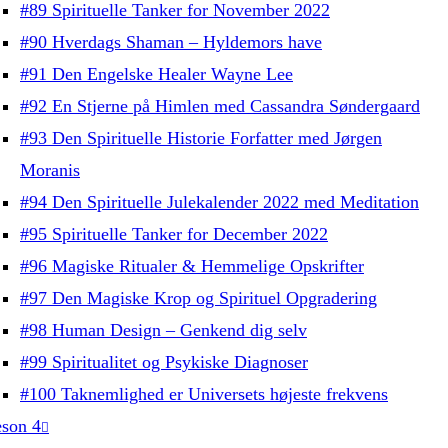
#89 Spirituelle Tanker for November 2022
#90 Hverdags Shaman – Hyldemors have
#91 Den Engelske Healer Wayne Lee
#92 En Stjerne på Himlen med Cassandra Søndergaard
#93 Den Spirituelle Historie Forfatter med Jørgen
Moranis
#94 Den Spirituelle Julekalender 2022 med Meditation
#95 Spirituelle Tanker for December 2022
#96 Magiske Ritualer & Hemmelige Opskrifter
#97 Den Magiske Krop og Spirituel Opgradering
#98 Human Design – Genkend dig selv
#99 Spiritualitet og Psykiske Diagnoser
#100 Taknemlighed er Universets højeste frekvens
son 4