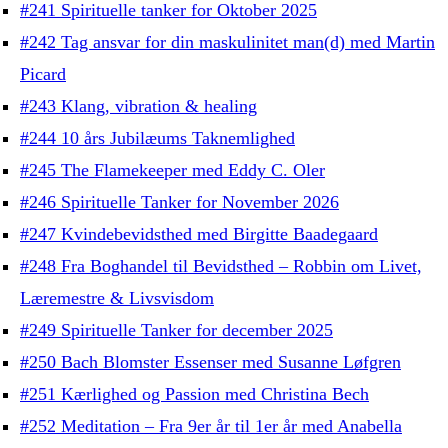
#241 Spirituelle tanker for Oktober 2025
#242 Tag ansvar for din maskulinitet man(d) med Martin
Picard
#243 Klang, vibration & healing
#244 10 års Jubilæums Taknemlighed
#245 The Flamekeeper med Eddy C. Oler
#246 Spirituelle Tanker for November 2026
#247 Kvindebevidsthed med Birgitte Baadegaard
#248 Fra Boghandel til Bevidsthed – Robbin om Livet,
Læremestre & Livsvisdom
#249 Spirituelle Tanker for december 2025
#250 Bach Blomster Essenser med Susanne Løfgren
#251 Kærlighed og Passion med Christina Bech
#252 Meditation – Fra 9er år til 1er år med Anabella