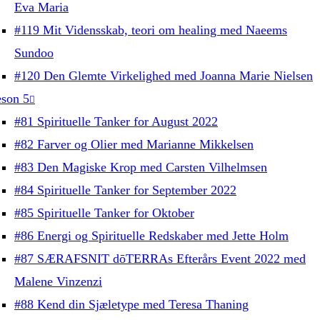
Eva Maria
#119 Mit Vidensskab, teori om healing med Naeems
Sundoo
#120 Den Glemte Virkelighed med Joanna Marie Nielsen
son 5
#81 Spirituelle Tanker for August 2022
#82 Farver og Olier med Marianne Mikkelsen
#83 Den Magiske Krop med Carsten Vilhelmsen
#84 Spirituelle Tanker for September 2022
#85 Spirituelle Tanker for Oktober
#86 Energi og Spirituelle Redskaber med Jette Holm
#87 SÆRAFSNIT dōTERRAs Efterårs Event 2022 med
Malene Vinzenzi
#88 Kend din Sjæletype med Teresa Thaning