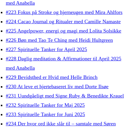
med Anabella
#223 Fokus på Stroke og hjerneugen med Mira Ahlfors
#224 Cacao Journal og Ritualer med Camille Namaste
#225 Angelpower, energi og magi med Lolita Solsikke
#226 Bøn med Tao Te Ching med Heidi Hultgreen
#227 Spirituelle Tanker for April 2025
#228 Daglig meditation & Affirmationer til April 2025
med Anabella
#229 Bevidsthed er Hvid med Helle Brinch
#230 At leve et hjertebaseret liv med Dorte Ilsøe
#231 Uundgåeligt med Signe Ruby & Benedikte Krauel
#232 Spirituelle Tanker for Maj 2025
#233 Spirituelle Tanker for Juni 2025
#234 Der hvor ord ikke slår til – samtale med Søren