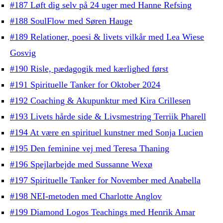
#187 Løft dig selv på 24 uger med Hanne Refsing
#188 SoulFlow med Søren Hauge
#189 Relationer, poesi & livets vilkår med Lea Wiese
Gosvig
#190 Risle, pædagogik med kærlighed først
#191 Spirituelle Tanker for Oktober 2024
#192 Coaching & Akupunktur med Kira Crillesen
#193 Livets hårde side & Livsmestring Terriik Pharell
#194 At være en spirituel kunstner med Sonja Lucien
#195 Den feminine vej med Teresa Thaning
#196 Spejlarbejde med Sussanne Wexø
#197 Spirituelle Tanker for November med Anabella
#198 NEI-metoden med Charlotte Anglov
#199 Diamond Logos Teachings med Henrik Amar