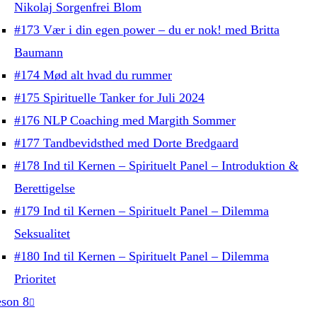
Nikolaj Sorgenfrei Blom
#173 Vær i din egen power – du er nok! med Britta
Baumann
#174 Mød alt hvad du rummer
#175 Spirituelle Tanker for Juli 2024
#176 NLP Coaching med Margith Sommer
#177 Tandbevidsthed med Dorte Bredgaard
#178 Ind til Kernen – Spirituelt Panel – Introduktion &
Berettigelse
#179 Ind til Kernen – Spirituelt Panel – Dilemma
Seksualitet
#180 Ind til Kernen – Spirituelt Panel – Dilemma
Prioritet
son 8