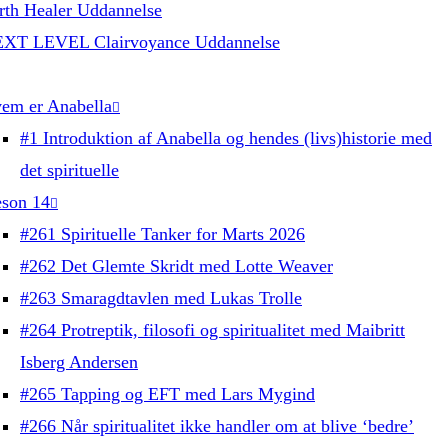
rth Healer Uddannelse
XT LEVEL Clairvoyance Uddannelse
em er Anabella
#1 Introduktion af Anabella og hendes (livs)historie med
det spirituelle
son 14
#261 Spirituelle Tanker for Marts 2026
#262 Det Glemte Skridt med Lotte Weaver
#263 Smaragdtavlen med Lukas Trolle
#264 Protreptik, filosofi og spiritualitet med Maibritt
Isberg Andersen
#265 Tapping og EFT med Lars Mygind
#266 Når spiritualitet ikke handler om at blive ‘bedre’