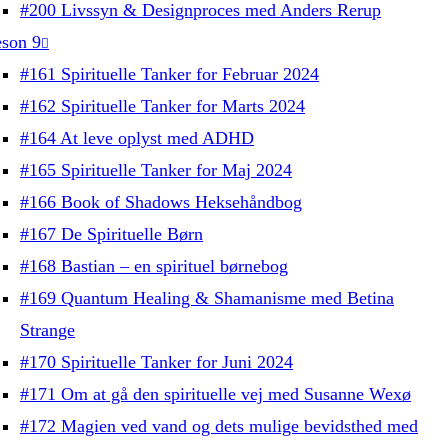
#200 Livssyn & Designproces med Anders Rerup
son 9
#161 Spirituelle Tanker for Februar 2024
#162 Spirituelle Tanker for Marts 2024
#164 At leve oplyst med ADHD
#165 Spirituelle Tanker for Maj 2024
#166 Book of Shadows Heksehåndbog
#167 De Spirituelle Børn
#168 Bastian – en spirituel børnebog
#169 Quantum Healing & Shamanisme med Betina
Strange
#170 Spirituelle Tanker for Juni 2024
#171 Om at gå den spirituelle vej med Susanne Wexø
#172 Magien ved vand og dets mulige bevidsthed med