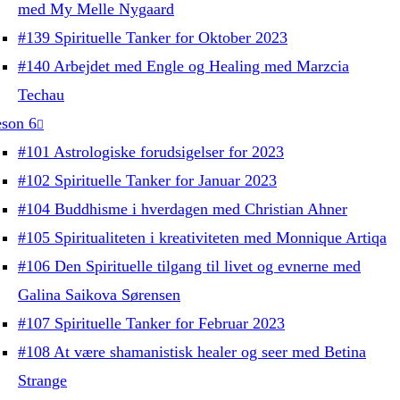
med My Melle Nygaard
#139 Spirituelle Tanker for Oktober 2023
#140 Arbejdet med Engle og Healing med Marzcia
Techau
son 6
#101 Astrologiske forudsigelser for 2023
#102 Spirituelle Tanker for Januar 2023
#104 Buddhisme i hverdagen med Christian Ahner
#105 Spiritualiteten i kreativiteten med Monnique Artiqa
#106 Den Spirituelle tilgang til livet og evnerne med
Galina Saikova Sørensen
#107 Spirituelle Tanker for Februar 2023
#108 At være shamanistisk healer og seer med Betina
Strange