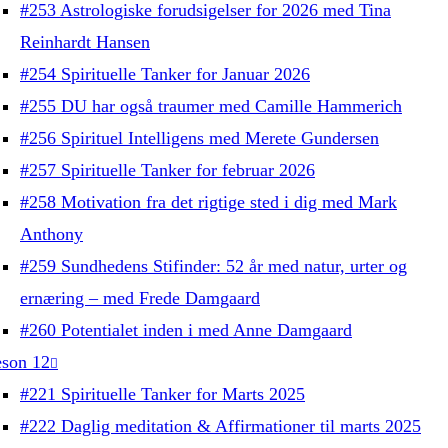
#253 Astrologiske forudsigelser for 2026 med Tina
Reinhardt Hansen
#254 Spirituelle Tanker for Januar 2026
#255 DU har også traumer med Camille Hammerich
#256 Spirituel Intelligens med Merete Gundersen
#257 Spirituelle Tanker for februar 2026
#258 Motivation fra det rigtige sted i dig med Mark
Anthony
#259 Sundhedens Stifinder: 52 år med natur, urter og
ernæring – med Frede Damgaard
#260 Potentialet inden i med Anne Damgaard
son 12
#221 Spirituelle Tanker for Marts 2025
#222 Daglig meditation & Affirmationer til marts 2025