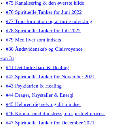
#75 Kanalisering & den øverste kilde
#76 Spirituelle Tanker for Juni 2022
#77 Transformation og at turde udvikling
#78 Spirituelle Tanker for Juli 2022
#79 Med livet som indsats
#80 Åndsvidenskab og Clairvoyance
son 3
#41 Det Indre barn & Healing
#42 Spirituelle Tanker for November 2021
#43 Psykiatrien & Healing
#44 Drager, Krystaller & Energi
#45 Helbred dig selv og dit mindset
#46 Kom af med din stress, en spirituel process
#47 Spirituelle Tanker for December 2021