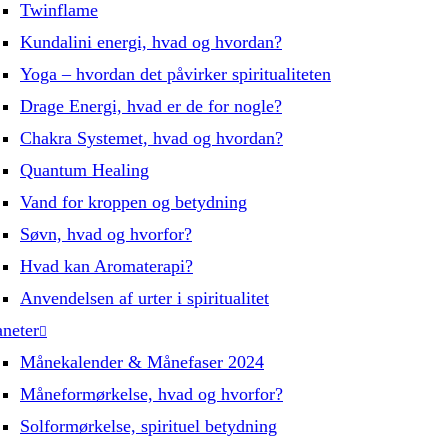
Twinflame
Kundalini energi, hvad og hvordan?
Yoga – hvordan det påvirker spiritualiteten
Drage Energi, hvad er de for nogle?
Chakra Systemet, hvad og hvordan?
Quantum Healing
Vand for kroppen og betydning
Søvn, hvad og hvorfor?
Hvad kan Aromaterapi?
Anvendelsen af urter i spiritualitet
aneter
Månekalender & Månefaser 2024
Måneformørkelse, hvad og hvorfor?
Solformørkelse, spirituel betydning