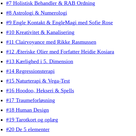
#7 Holistisk Behandler & RAB Ordning
#8 Astrologi & Numerologi
#9 Engle Kontakt & EngleMagi med Sofie Rose
#10 Kreativitet & Kanalisering
#11 Clairvoyance med Rikke Rasmussen
#12 Æteriske Olier med Forfatter Heidie Kosiara
#13 Kærlighed i 5. Dimension
#14 Regressionsterapi
#15 Naturterapi & Vega-Test
#16 Hoodoo, Hekseri & Spells
#17 Traumeforløsning
#18 Human Design
#19 Tarotkort og oplæg
#20 De 5 elementer